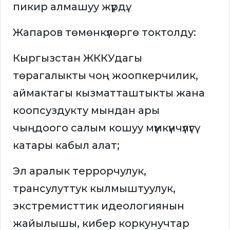
пикир алмашуу жүрдү.
Жапаров төмөнкүлөргө токтолду:
Кыргызстан ЖККУдагы
төрагалыкты чоң жоопкерчилик,
аймактагы кызматташтыкты жана
коопсуздукту мындан ары
чыңдоого салым кошуу мүмкүнчүлүгү
катары кабыл алат;
Эл аралык террорчулук,
трансулуттук кылмыштуулук,
экстремисттик идеологиянын
жайылышы, кибер коркунучтар