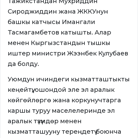
Тажикстандан Мухриддин
Сироджиддин жана ЖККУнун
башкы катчысы Имангали
Тасмагамбетов катышты. Алар
менен Кыргызстандын тышкы
иштер министри Жээнбек Кулубаев
да болду.
Уюмдун ичиндеги кызматташтыкты
кеңейтүү, ошондой эле эл аралык
көйгөйлөргө жана коркунучтарга
каршы туруу маселелеринде эл
аралык түзүмдөр менен
кызматташууну тереңдетүү боюнча