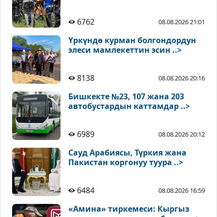
6762
08.08.2026 21:01
Үркүндө курман болгондордун
элеси мамлекеттин эсин ..>
8138
08.08.2026 20:16
Бишкекте №23, 107 жана 203
автобустардын каттамдар ..>
6989
08.08.2026 20:12
Сауд Арабиясы, Түркия жана
Пакистан коргонуу туура ..>
6484
08.08.2026 16:59
«Амина» тиркемеси: Кыргыз