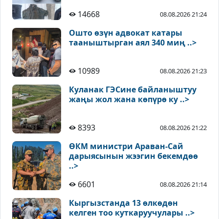
14668
08.08.2026 21:24
Ошто өзүн адвокат катары
тааныштырган аял 340 миң ..>
10989
08.08.2026 21:23
Куланак ГЭСине байланыштуу
жаңы жол жана көпүрө ку ..>
8393
08.08.2026 21:22
ӨКМ министри Араван-Сай
дарыясынын жээгин бекемдөө
..>
6601
08.08.2026 21:14
Кыргызстанда 13 өлкөдөн
келген тоо куткаруучулары ..>