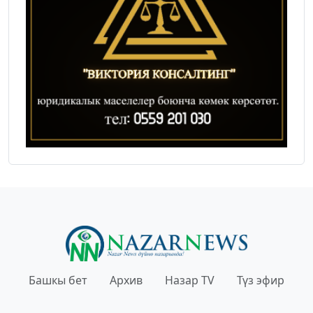
Башкы бет
Архив
Назар TV
Түз эфир