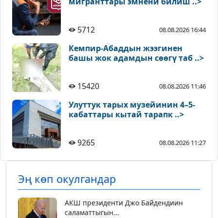
мигранттары эмнени билиш ..>
5712
08.08.2026 16:44
Кемпир-Абаддын жээгинен
башы жок адамдын сөөгү таб ..>
15420
08.08.2026 11:46
Улуттук тарых музейинин 4–5-
кабаттары кытай тарапк ..>
9265
08.08.2026 11:27
Эң көп окулгандар
АКШ президенти Джо Байдендиин
саламаттыгын...