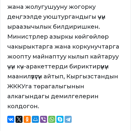
жана жолугушууну жогорку
деңгээлде уюштургандыгы үчүн
ыраазычылык билдиришкен.
Министрлер азыркы көйгөйлөр
чакырыктарга жана коркунучтарга
жоопту майнаптуу кылып кайтаруу
үчүн күч-аракеттерди бириктирүүнүн
маанилүүлүгүн айтып, Кыргызстандын
ЖККУга төрагалыгынын
алкагындагы демилгелерин
колдогон.