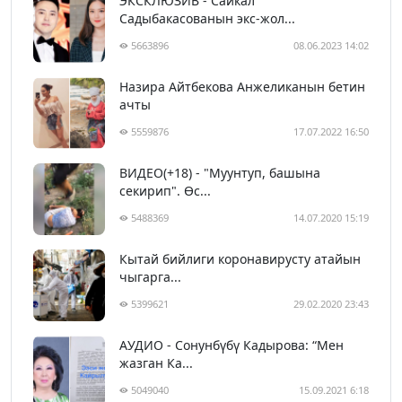
ЭКСКЛЮЗИВ - Сайкал
Садыбакасованын экс-жол...
5663896
08.06.2023 14:02
Назира Айтбекова Анжеликанын бетин
ачты
5559876
17.07.2022 16:50
ВИДЕО(+18) - "Муунтуп, башына
секирип". Өс...
5488369
14.07.2020 15:19
Кытай бийлиги коронавирусту атайын
чыгарга...
5399621
29.02.2020 23:43
АУДИО - Сонунбүбү Кадырова: “Мен
жазган Ка...
5049040
15.09.2021 6:18