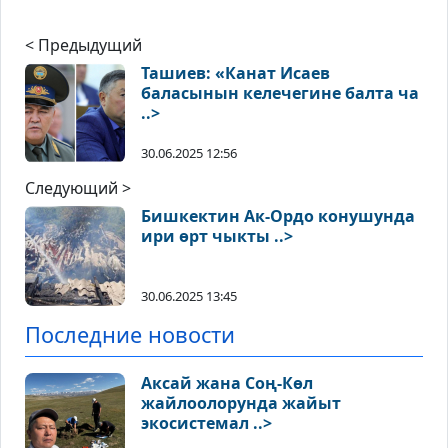
< Предыдущий
Ташиев: «Канат Исаев
баласынын келечегине балта ча
..>
30.06.2025 12:56
Следующий >
Бишкектин Ак-Ордо конушунда
ири өрт чыкты ..>
30.06.2025 13:45
Последние новости
Аксай жана Соң-Көл
жайлоолорунда жайыт
экосистемал ..>