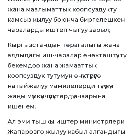
жана маалыматтык коопсуздукту
камсыз кылуу боюнча биргелешкен
чараларды иштеп чыгуу зарыл;
Кыргызстандын төрагалыгы жана
алдыдагы иш-чаралар өнөктөштүктү
бекемдөө жана жамааттык
коопсуздук тутумун өнүктүрүүгө
натыйжалуу мамилелерди түзүү үчүн
жаңы мүмкүнчүлүктөрдү ачаарына
ишенем.
Ал эми тышкы иштер министрлери
Жапаровго жылуу кабыл алгандыгы