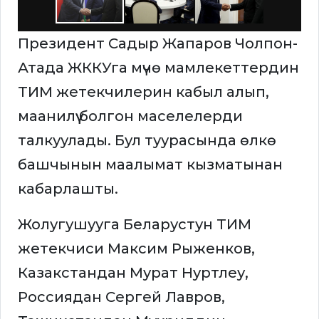
Президент Садыр Жапаров Чолпон-
Атада ЖККУга мүчө мамлекеттердин
ТИМ жетекчилерин кабыл алып,
маанилүү болгон маселелерди
талкуулады. Бул туурасында өлкө
башчынын маалымат кызматынан
кабарлашты.
Жолугушууга Беларустун ТИМ
жетекчиси Максим Рыженков,
Казакстандан Мурат Нуртлеу,
Россиядан Сергей Лавров,