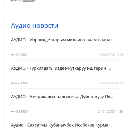
Аудио новости
АУДИО - Израилде жарым миллион адам наараз...
4600804
13.03.2023 19:22
АУДИО - Түркиядагы издөө-куткаруу иштерин ...
4571304
19.02.2023 21:32
АУДИО - Америкалык чалгынчы: Дүйнө жүзү Пу...
4631939
24.01.2023 14:39
Аудио - Саясатчы Кубанычбек Исабеков Курма...