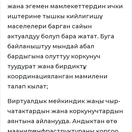
жана эгемен мамлекеттердин ички
иштерине тышкы кийлигишүү
маселелери барган сайын
актуалдуу болуп бара жатат. Буга
байланыштуу мындай абал
бардыгына олуттуу коркунуч
туудурат жана бирдиктүү,
координацияланган мамилени
талап кылат;
Виртуалдык мейкиндик жаңы чыр-
чатактардын жана коркунучтардын
аянтына айланууда. Андыктан өтө
маанилүү инфраструктураны коргоо