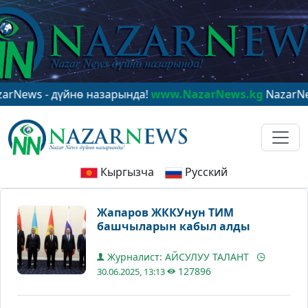
дүйнө назарында!
www.NazarNews.kg
NazarNews - в це
Кыргызча
Русский
Жапаров ЖККУнун ТИМ
башчыларын кабыл алды
Журналист: АЙСУЛУУ ТАЛАНТ
127896
30.06.2025, 13:13