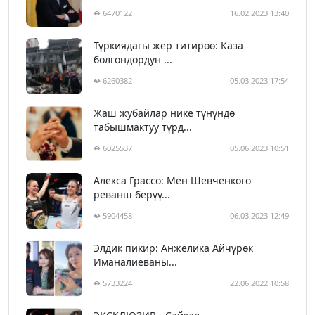
6470122
16.02.2023 13:40
Түркиядагы жер титирөө: Каза
болгондордун ...
6260382
05.03.2023 17:54
Жаш жубайлар нике түнүндө
табышмактуу түрд...
6025537
05.06.2023 10:51
Алекса Грассо: Мен Шевченкого
реванш берүү...
5904458
06.03.2023 12:49
Элдик пикир: Анжелика Айчүрөк
Иманалиеваны...
5733224
22.06.2022 10:58