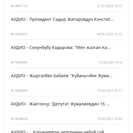
4667174
21.01.2023 18:15
АУДИО - Президент Садыр Жапаровдун Констит...
4629375
06.05.2022 13:15
АУДИО - Сонунбүбү Кадырова: “Мен жазган Ка...
5049040
15.09.2021 6:18
АУДИО - Жыргалбек Бабаев: “Кубанычбек Жума...
4668399
10.02.2021 23:17
АУДИО - Жактоочу: “Депутат Жумалиевдин 16 ...
4638634
10.02.2021 23:02
АУДИО - ...Коронавирус келгенине аябай сүй...