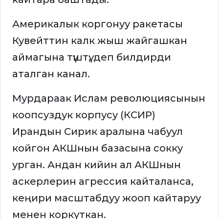
Америкалык коргонуу ракетасы
Кувейттин калк жыш жайгашкан
аймагына түштү, деп билдирди
аталган канал.
Мурдараак Ислам революциясынын
коопсуздук корпусу (КСИР)
Ирандын Сирик аралына чабуул
койгон АКШнын базасына сокку
урган. Андан кийин ал АКШнын
аскерлерин агрессия кайталанса,
кеңири масштабдуу жооп кайтаруу
менен коркуткан.