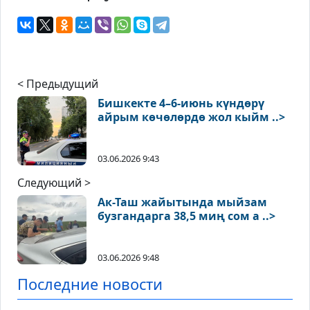
< Предыдущий
Бишкекте 4–6-июнь күндөрү
айрым көчөлөрдө жол кыйм ..>
03.06.2026 9:43
Следующий >
Ак-Таш жайытында мыйзам
бузгандарга 38,5 миң сом а ..>
03.06.2026 9:48
Последние новости