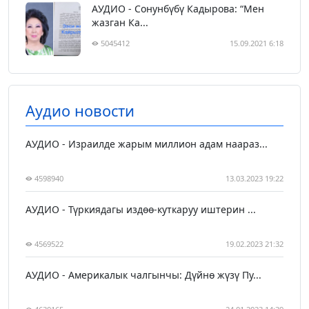
АУДИО - Сонунбүбү Кадырова: “Мен
жазган Ка...
5045412
15.09.2021 6:18
Аудио новости
АУДИО - Израилде жарым миллион адам наараз...
4598940
13.03.2023 19:22
АУДИО - Түркиядагы издөө-куткаруу иштерин ...
4569522
19.02.2023 21:32
АУДИО - Америкалык чалгынчы: Дүйнө жүзү Пу...