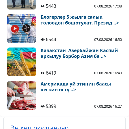
5443
07.08.2026 17:08
Блогерлер 5 жылга салык
төлөөдөн бошотулат. Презид ..>
6544
07.08.2026 16:50
Казакстан–Азербайжан Каспий
аркылуу Борбор Азия ба ..>
6419
07.08.2026 16:40
Америкада уй этинин баасы
кескин өстү ..>
5399
07.08.2026 16:27
Эң көп окулгандар