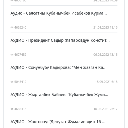
4630165
24.01.2023 14:39
Аудио - Саясатчы Кубанычбек Исабеков Курма...
4665240
21.01.2023 18:15
АУДИО - Президент Садыр Жапаровдун Констит...
4627452
06.05.2022 13:15
АУДИО - Сонунбүбү Кадырова: “Мен жазган Ка...
5045412
15.09.2021 6:18
АУДИО - Жыргалбек Бабаев: “Кубанычбек Жума...
4666313
10.02.2021 23:17
АУДИО - Жактоочу: “Депутат Жумалиевдин 16 ...