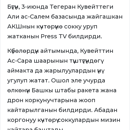
Бүгүн, 3-июнда Тегеран Кувейттеги
Али ас-Салем базасында жайгашкан
АКШнын күчтөрүнө сокку уруп
жатканын Press TV билдирди.
Күбөлөрдүн айтымында, Кувейттин
Ас-Сара шаарынын түштүгүндөгү
аймакта да жарылуулардын үнү
угулуп жатат. Ошол эле учурда
өлкөнүн Башкы штабы ракета жана
дрон коркунучтарына жооп
кайтарылганын билдирди. Абадан
коргонуу күчтөрү соккулардын мизин
кайтара баштады.