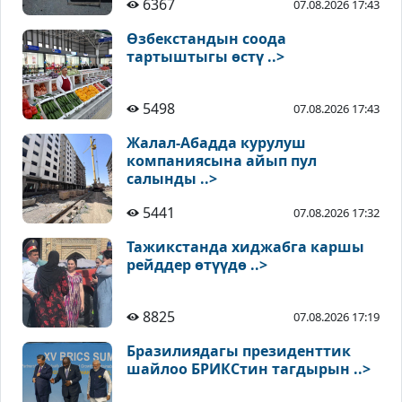
6367
07.08.2026 17:43
Өзбекстандын соода
тартыштыгы өстү ..>
5498
07.08.2026 17:43
Жалал-Абадда курулуш
компаниясына айып пул
салынды ..>
5441
07.08.2026 17:32
Тажикстанда хиджабга каршы
рейддер өтүүдө ..>
8825
07.08.2026 17:19
Бразилиядагы президенттик
шайлоо БРИКСтин тагдырын ..>