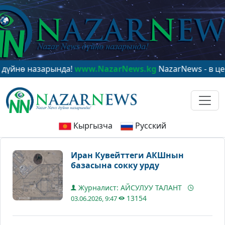
 назарында!
www.NazarNews.kg
NazarNews - в центре 
Кыргызча
Русский
Иран Кувейттеги АКШнын
базасына сокку урду
Журналист: АЙСУЛУУ ТАЛАНТ
13154
03.06.2026, 9:47