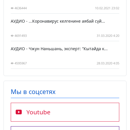
4636444
10.02.2021 23:02
АУДИО - ...Коронавирус келгенине аябай сүй...
4691493
31.03.2020 4:20
АУДИО - Чжун Наньшань, эксперт: “Кытайда к...
4595967
28.03.2020 4:05
Мы в соцсетях
Youtube