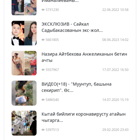
Иманалиеваны...
5731230
22.06.2022 10:58
ЭКСКЛЮЗИВ - Сайкал
Садыбакасованын экс-жол...
5661805
08.06.2023 14:02
Назира Айтбекова Анжеликанын бетин
ачты
5557967
17.07.2022 16:50
ВИДЕО(+18) - "Муунтуп, башына
секирип". Өс...
5486540
14.07.2020 15:19
Кытай бийлиги коронавирусту атайын
чыгарга...
5397513
29.02.2020 23:43