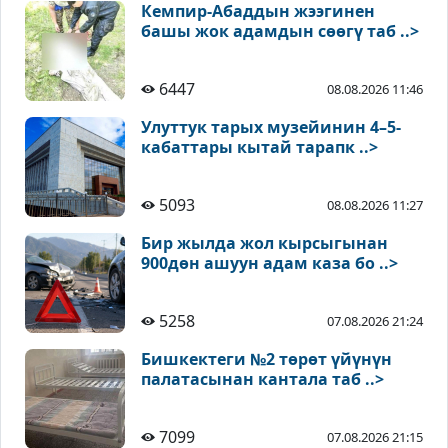
Кемпир-Абаддын жээгинен
башы жок адамдын сөөгү таб ..>
6447
08.08.2026 11:46
Улуттук тарых музейинин 4–5-
кабаттары кытай тарапк ..>
5093
08.08.2026 11:27
Бир жылда жол кырсыгынан
900дөн ашуун адам каза бо ..>
5258
07.08.2026 21:24
Бишкектеги №2 төрөт үйүнүн
палатасынан кантала таб ..>
7099
07.08.2026 21:15