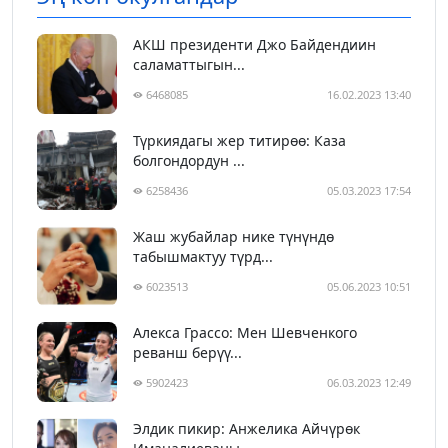
АКШ президенти Джо Байдендиин
саламаттыгын...
6468085
16.02.2023 13:40
Түркиядагы жер титирөө: Каза
болгондордун ...
6258436
05.03.2023 17:54
Жаш жубайлар нике түнүндө
табышмактуу түрд...
6023513
05.06.2023 10:51
Алекса Грассо: Мен Шевченкого
реванш берүү...
5902423
06.03.2023 12:49
Элдик пикир: Анжелика Айчүрөк