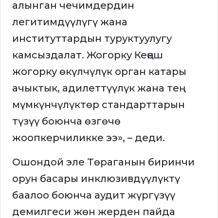
алынган чечимдердин
легитимдүүлүгү жана
институттардын туруктуулугу
камсыздалат. Жогорку Кеңеш
жогорку өкүлчүлүк орган катары
ачыктык, адилеттүүлүк жана тең
мүмкүнчүлүктөр стандарттарын
түзүү боюнча өзгөчө
жоопкерчиликке ээ», – деди.
Ошондой эле Төраганын биринчи
орун басары инклюзивдүүлүктү
баалоо боюнча аудит жүргүзүү
демилгеси жөн жерден пайда