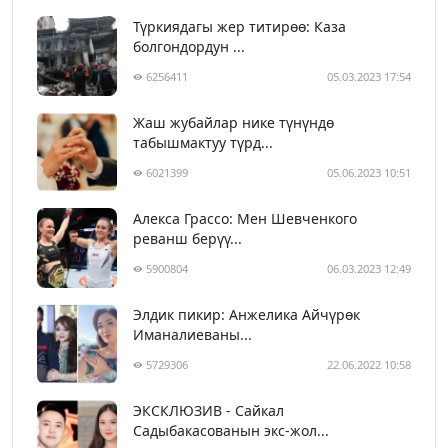
Түркиядагы жер титирөө: Каза
болгондордун ...
6256411
05.03.2023 17:54
Жаш жубайлар нике түнүндө
табышмактуу түрд...
6021399
05.06.2023 10:51
Алекса Грассо: Мен Шевченкого
реванш берүү...
5900804
06.03.2023 12:49
Элдик пикир: Анжелика Айчүрөк
Иманалиеваны...
5729306
22.06.2022 10:58
ЭКСКЛЮЗИВ - Сайкал
Садыбакасованын экс-жол...