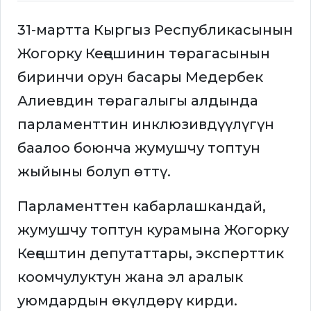
31-мартта Кыргыз Республикасынын
Жогорку Кеңешинин төрагасынын
биринчи орун басары Медербек
Алиевдин төрагалыгы алдында
парламенттин инклюзивдүүлүгүн
баалоо боюнча жумушчу топтун
жыйыны болуп өттү.
Парламенттен кабарлашкандай,
жумушчу топтун курамына Жогорку
Кеңештин депутаттары, эксперттик
коомчулуктун жана эл аралык
уюмдардын өкүлдөрү кирди.