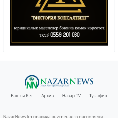
Башкы бет
Архив
Назар TV
Түз эфир
NazarNews.kg правила внутреннего распорядка