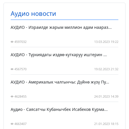
Аудио новости
АУДИО - Израилде жарым миллион адам наараз...
4597032
13.03.2023 19:22
АУДИО - Түркиядагы издөө-куткаруу иштерин ...
4567570
19.02.2023 21:32
АУДИО - Америкалык чалгынчы: Дүйнө жүзү Пу...
4628455
24.01.2023 14:39
Аудио - Саясатчы Кубанычбек Исабеков Курма...
4663407
21.01.2023 18:15