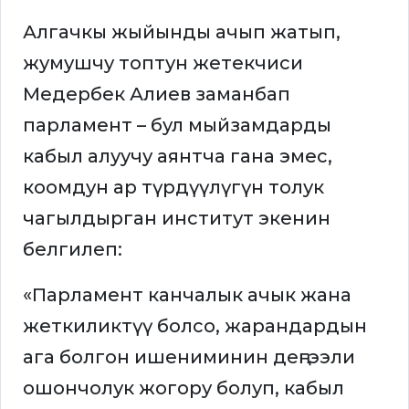
Алгачкы жыйынды ачып жатып,
жумушчу топтун жетекчиси
Медербек Алиев заманбап
парламент – бул мыйзамдарды
кабыл алуучу аянтча гана эмес,
коомдун ар түрдүүлүгүн толук
чагылдырган институт экенин
белгилеп:
«Парламент канчалык ачык жана
жеткиликтүү болсо, жарандардын
ага болгон ишениминин деңгээли
ошончолук жогору болуп, кабыл