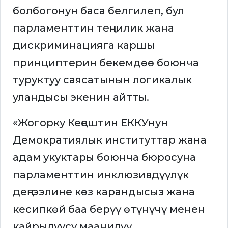
болбогонун баса белгилеп, бул
парламенттин теңчилик жана
дискриминацияга каршы
принциптерин бекемдөө боюнча
туруктуу саясатынын логикалык
уландысы экенин айтты.
«Жогорку Кеңештин ЕККУнун
Демократиялык институттар жана
адам укуктары боюнча бюросуна
парламенттин инклюзивдүүлүк
деңгээлине көз карандысыз жана
кесипкөй баа берүү өтүнүчү менен
кайрылуусу маанилүү