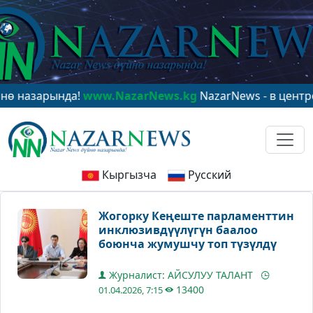
рында!
www.NazarNews.kg
NazarNews - в центре мирово
Кыргызча
Русский
Жогорку Кеңеште парламенттин
инклюзивдүүлүгүн баалоо
боюнча жумушчу топ түзүлдү
Журналист: АЙСУЛУУ ТАЛАНТ
13400
01.04.2026, 7:15