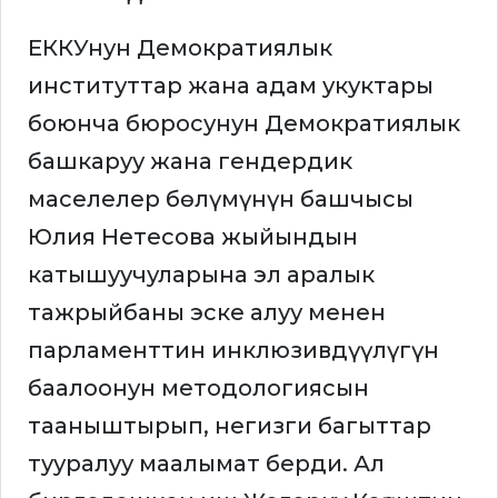
ЕККУнун Демократиялык
институттар жана адам укуктары
боюнча бюросунун Демократиялык
башкаруу жана гендердик
маселелер бөлүмүнүн башчысы
Юлия Нетесова жыйындын
катышуучуларына эл аралык
тажрыйбаны эске алуу менен
парламенттин инклюзивдүүлүгүн
баалоонун методологиясын
тааныштырып, негизги багыттар
тууралуу маалымат берди. Ал