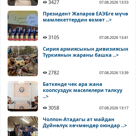
3427
07.08.2026 13:53
Президент Жапаров ЕАЭБге мүчө
мамлекеттердин өкмөт ..>
3105
07.08.2026 13:41
Сирия армиясынын дивизиясын
Түркиянын жараны башка ..>
2782
07.08.2026 13:39
Баткенде чек ара жана
коопсуздук маселелери талкуу
..>
3058
07.08.2026 13:17
Чолпон-Атадагы ат майдан
Дүйнөлүк көчмөндөр оюндар ..>