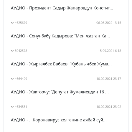
АУДИО - Президент Садыр Жапаровдун Констит...
4625679
06.05.2022 13:15
АУДИО - Сонунбүбү Кадырова: “Мен жазган Ка...
5042578
15.09.2021 6:18
АУДИО - Жыргалбек Бабаев: “Кубанычбек Жума...
4664429
10.02.2021 23:17
АУДИО - Жактоочу: “Депутат Жумалиевдин 16 ...
4634581
10.02.2021 23:02
АУДИО - ...Коронавирус келгенине аябай сүй...