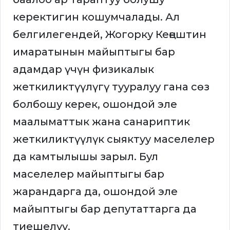
керектигин кошумчалады. Ал
белгилегендей, Жогорку Кеңештин
имаратынын майыптыгы бар
адамдар үчүн физикалык
жеткиликтүүлүгү тууралуу гана сөз
болбошу керек, ошондой эле
маалыматтык жана санариптик
жеткиликтүүлүк сыяктуу маселелер
да камтылышы зарыл. Бул
маселелер майыптыгы бар
жарандарга да, ошондой эле
майыптыгы бар депутаттарга да
тиешелүү.