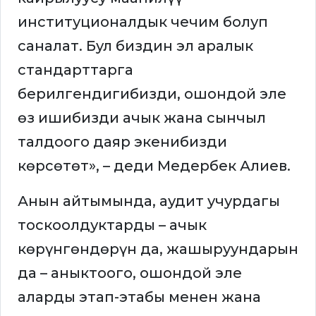
институционалдык чечим болуп
саналат. Бул биздин эл аралык
стандарттарга
берилгендигибизди, ошондой эле
өз ишибизди ачык жана сынчыл
талдоого даяр экенибизди
көрсөтөт», – деди Медербек Алиев.
Анын айтымында, аудит учурдагы
тоскоолдуктарды – ачык
көрүнгөндөрүн да, жашыруундарын
да – аныктоого, ошондой эле
аларды этап-этабы менен жана