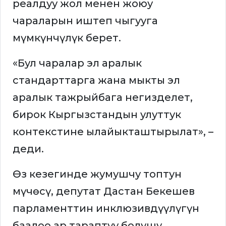
реалдуу жол менен жоюу
чараларын иштеп чыгууга
мүмкүнчүлүк берет.
«Бул чаралар эл аралык
стандарттарга жана мыкты эл
аралык тажрыйбага негизделет,
бирок Кыргызстандын улуттук
контекстине ылайыкташтырылат», –
деди.
Өз кезегинде жумушчу топтун
мүчөсү, депутат Дастан Бекешев
парламенттин инклюзивдүүлүгүн
баалоо ар тараптуу болушу