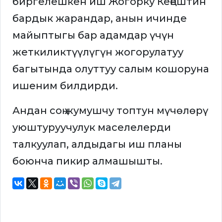
биргелешкен иш Жогорку Кеңештин
бардык жарандар, анын ичинде
майыптыгы бар адамдар үчүн
жеткиликтүүлүгүн жогорулатуу
багытында олуттуу салым кошоруна
ишеним билдирди.
Андан соң жумушчу топтун мүчөлөрү
уюштуруучулук маселелерди
талкуулап, алдыдагы иш планы
боюнча пикир алмашышты.