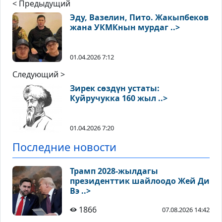
< Предыдущий
Эду, Вазелин, Пито. Жакыпбеков
жана УКМКнын мурдаг ..>
01.04.2026 7:12
Следующий >
Зирек сөздүн устаты:
Куйручукка 160 жыл ..>
01.04.2026 7:20
Последние новости
Трамп 2028-жылдагы
президенттик шайлоодо Жей Ди
Вэ ..>
1866
07.08.2026 14:42