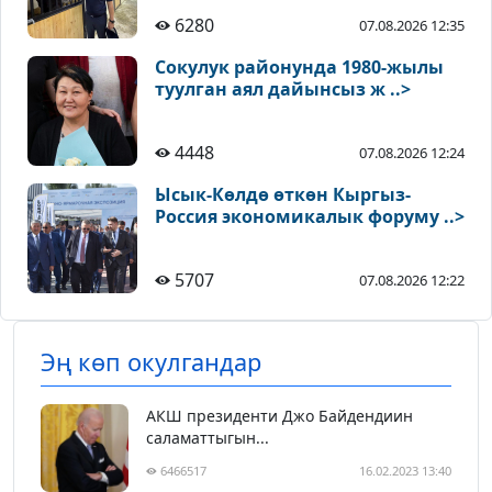
6280
07.08.2026 12:35
Сокулук районунда 1980-жылы
туулган аял дайынсыз ж ..>
4448
07.08.2026 12:24
Ысык-Көлдө өткөн Кыргыз-
Россия экономикалык форуму ..>
5707
07.08.2026 12:22
Эң көп окулгандар
АКШ президенти Джо Байдендиин
саламаттыгын...
6466517
16.02.2023 13:40