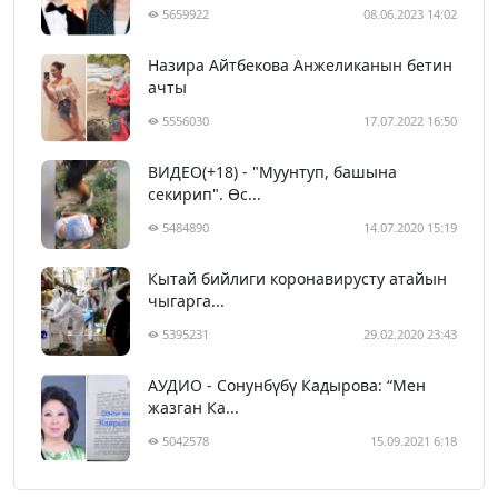
5659922
08.06.2023 14:02
Назира Айтбекова Анжеликанын бетин
ачты
5556030
17.07.2022 16:50
ВИДЕО(+18) - "Муунтуп, башына
секирип". Өс...
5484890
14.07.2020 15:19
Кытай бийлиги коронавирусту атайын
чыгарга...
5395231
29.02.2020 23:43
АУДИО - Сонунбүбү Кадырова: “Мен
жазган Ка...
5042578
15.09.2021 6:18