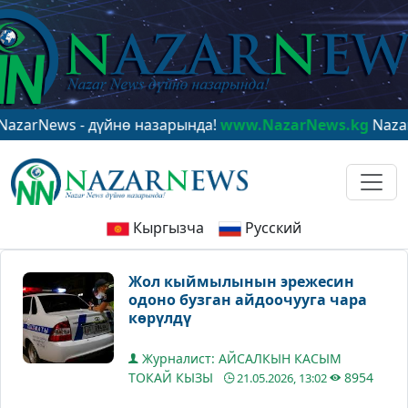
ews - дүйнө назарында!
www.NazarNews.kg
NazarNews -
Кыргызча
Русский
Жол кыймылынын эрежесин
одоно бузган айдоочууга чара
көрүлдү
Журналист: АЙСАЛКЫН КАСЫМ
ТОКАЙ КЫЗЫ
8954
21.05.2026, 13:02