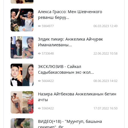
Алекса Грассо: Мен Шевченкого
реванш берүү...
5904977
06.03.2023 12:49
Элдик пикир: Анжелика Айчүрөк
Иманалиеваны...
5733648
22.06.2022 10:58
ЭКСКЛЮЗИВ - Сайкал
Садыбакасованын экс-жол...
5664422
08.06.2023 14:02
Назира Айтбекова Анжеликанын бетин
ачты
5560422
17.07.2022 16:50
ВИДЕО(+18) - "Муунтуп, башына
секирип". Өс...