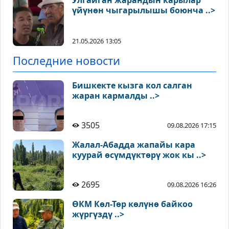
Улгайган жарандын карылар
үйүнөн чыгарылышы боюнча ..>
21.05.2026 13:05
Последние новости
Бишкекте кызга кол салган
жаран кармалды ..>
3505
09.08.2026 17:15
Жалал-Абадда жапайы кара
куурай өсүмдүктөрү жок кы ..>
2695
09.08.2026 16:26
ӨКМ Көл-Төр көлүнө байкоо
жүргүздү ..>