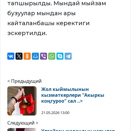
тапшырылды. Мындай мыйзам
бузуулар мындан ары
кайталанбашы керектиги
эскертилди.
< Предыдущий
Жол кыймылынын
кызматкерлери "Акыркы
коңгуроо" сал ..>
21.05.2026 13:00
Следующий >