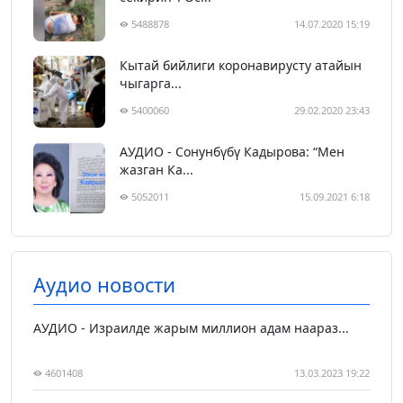
5488878
14.07.2020 15:19
Кытай бийлиги коронавирусту атайын
чыгарга...
5400060
29.02.2020 23:43
АУДИО - Сонунбүбү Кадырова: “Мен
жазган Ка...
5052011
15.09.2021 6:18
Аудио новости
АУДИО - Израилде жарым миллион адам наараз...
4601408
13.03.2023 19:22