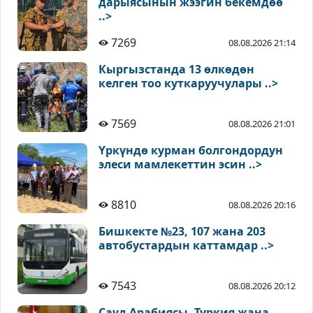
дарыясынын жээгин бекемдөө
..>
7269
08.08.2026 21:14
Кыргызстанда 13 өлкөдөн
келген тоо куткаруучулары ..>
7569
08.08.2026 21:01
Үркүндө курман болгондордун
элеси мамлекеттин эсин ..>
8810
08.08.2026 20:16
Бишкекте №23, 107 жана 203
автобустардын каттамдар ..>
7543
08.08.2026 20:12
Сауд Арабиясы, Түркия жана