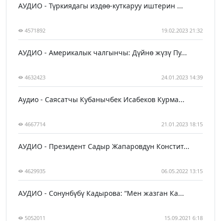
АУДИО - Түркиядагы издөө-куткаруу иштерин ...
4571892
19.02.2023 21:32
АУДИО - Америкалык чалгынчы: Дүйнө жүзү Пу...
4632423
24.01.2023 14:39
Аудио - Саясатчы Кубанычбек Исабеков Курма...
4667714
21.01.2023 18:15
АУДИО - Президент Садыр Жапаровдун Констит...
4629935
06.05.2022 13:15
АУДИО - Сонунбүбү Кадырова: “Мен жазган Ка...
5052011
15.09.2021 6:18