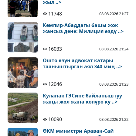
жыл ..>
11748
08.08.2026 21:27
Кемпир-Абаддагы башы жок
жансыз дене: Милиция өздү ..>
16033
08.08.2026 21:24
Ошто өзүн адвокат катары
тааныштырган аял 340 миң ..>
12046
08.08.2026 21:23
Куланак ГЭСине байланыштуу
жаңы жол жана көпүрө ку ..>
10090
08.08.2026 21:22
ӨКМ министри Араван-Сай