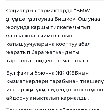
Социалдык тармактарда “BMW”
үлгүсүндөгү автоунаа Бишкек–Ош унаа
жолунда каршы тилкеге чыгып,
башка жол кыймылынын
катышуучуларына кооптуу абал
жаратып бара жаткандыгы
тартылган видео тасма тараган.
Бул факты боюнча ЖКККББнын
кызматкерлери тарабынан тиешелүү
иштер жүргүзүлүп, видеодо көрсөтүлгөн
айдоочу аныкталып кармалды.