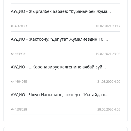
АУДИО - Жыргалбек Бабаев: “Кубанычбек Жума...
4669123
10.02.2021 23:17
АУДИО - Жактоочу: “Депутат Жумалиевдин 16 ...
4639031
10.02.2021 23:02
АУДИО - ...Коронавирус келгенине аябай сүй...
4694065
31.03.2020 4:20
АУДИО - Чжун Наньшань, эксперт: “Кытайда к...
4598328
28.03.2020 4:05