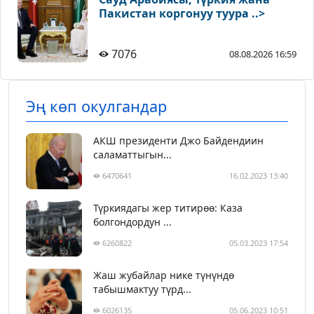
Пакистан коргонуу туура ..>
7076
08.08.2026 16:59
Эң көп окулгандар
АКШ президенти Джо Байдендиин
саламаттыгын...
6470641
16.02.2023 13:40
Түркиядагы жер титирөө: Каза
болгондордун ...
6260822
05.03.2023 17:54
Жаш жубайлар нике түнүндө
табышмактуу түрд...
6026135
05.06.2023 10:51