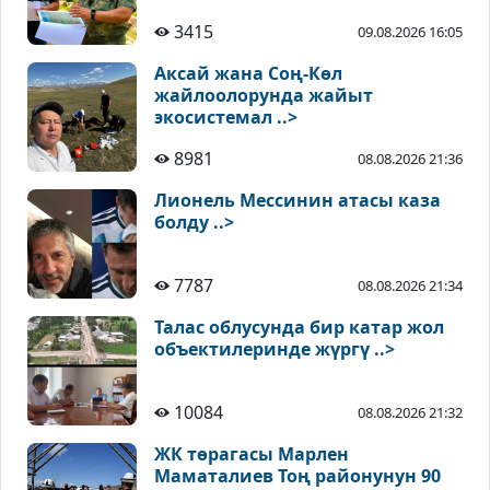
3415
09.08.2026 16:05
Аксай жана Соң-Көл
жайлоолорунда жайыт
экосистемал ..>
8981
08.08.2026 21:36
Лионель Мессинин атасы каза
болду ..>
7787
08.08.2026 21:34
Талас облусунда бир катар жол
объектилеринде жүргү ..>
10084
08.08.2026 21:32
ЖК төрагасы Марлен
Маматалиев Тоң районунун 90