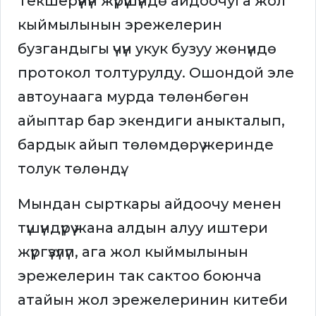
Текшерүүнүн жүрүшүндө айдоочуга жол
кыймылынын эрежелерин
бузгандыгы үчүн укук бузуу жөнүндө
протокол толтурулду. Ошондой эле
автоунаага мурда төлөнбөгөн
айыптар бар экендиги аныкталып,
бардык айып төлөмдөрү жеринде
толук төлөндү.
Мындан сырткары айдоочу менен
түшүндүрүү жана алдын алуу иштери
жүргүзүлүп, ага жол кыймылынын
эрежелерин так сактоо боюнча
атайын жол эрежелеринин китеби