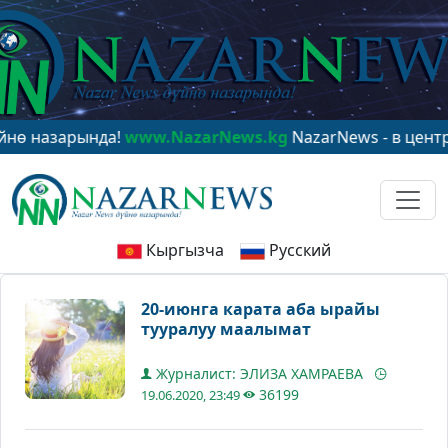
азарында!
www.NazarNews.kg
NazarNews - в центре ми
Кыргызча
Русский
20-июнга карата аба ырайы
тууралуу маалымат
Журналист: ЭЛИЗА ХАМРАЕВА
36199
19.06.2020, 23:49