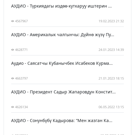
АУДИО - Түркиядагы издөө-куткаруу иштерин ...
4567967
19.02.2023 21:32
АУДИО - Америкалык чалгынчы: Дүйнө жүзү Пу...
4628771
24.01.2023 14:39
Аудио - Саясатчы Кубанычбек Исабеков Курма...
4663797
21.01.2023 18:15
АУДИО - Президент Садыр Жапаровдун Констит...
4626134
06.05.2022 13:15
АУДИО - Сонунбүбү Кадырова: “Мен жазган Ка...