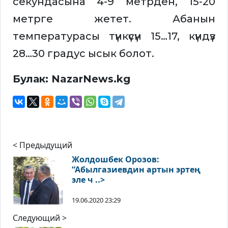
секундасына 4-9 метрден, 15-20
метрге жетет. Абанын
температурасы түнкүсүн 15…17, күндүз
28…30 градус ысык болот.
Булак: NazarNews.kg
< Предыдущий
Жолдошбек Орозов:
“Абылгазиевдин артын эртең
эле ч ..>
19.06.2020 23:29
Следующий >