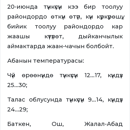
20-июнда түнкүсүн кээ бир тоолуу
райондордо өткүн өтүп, күн күркүрөшү,
бийик тоолуу райондордо кар
жаашы күтүлөт, дыйканчылык
аймактарда жаан-чачын болбойт.
Абанын температурасы:
Чүй өрөөнүндө түнкүсүн 12...17, күндүз
25...30;
Талас облусунда түнкүсүн 9...14, күндүз
24...29;
Баткен, Ош, Жалал-Абад