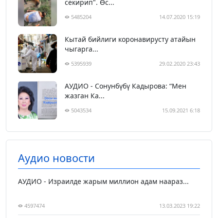
секирип". Өс...
5485204
14.07.2020 15:19
Кытай бийлиги коронавирусту атайын
чыгарга...
5395939
29.02.2020 23:43
АУДИО - Сонунбүбү Кадырова: “Мен
жазган Ка...
5043534
15.09.2021 6:18
Аудио новости
АУДИО - Израилде жарым миллион адам наараз...
4597474
13.03.2023 19:22