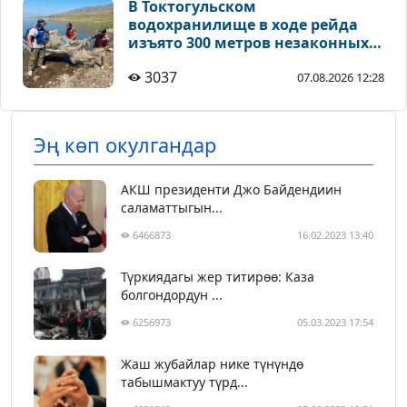
В Токтогульском
водохранилище в ходе рейда
изъято 300 метров незаконных
рыболовных сетей
3037
07.08.2026 12:28
Эң көп окулгандар
АКШ президенти Джо Байдендиин
саламаттыгын...
6466873
16.02.2023 13:40
Түркиядагы жер титирөө: Каза
болгондордун ...
6256973
05.03.2023 17:54
Жаш жубайлар нике түнүндө
табышмактуу түрд...