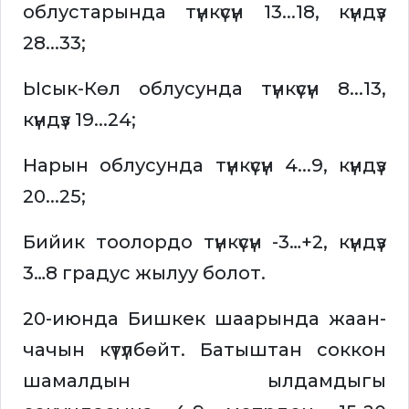
облустарында түнкүсүн 13...18, күндүз
28...33;
Ысык-Көл облусунда түнкүсүн 8...13,
күндүз 19...24;
Нарын облусунда түнкүсүн 4...9, күндүз
20...25;
Бийик тоолордо түнкүсүн -3…+2, күндүз
3…8 градус жылуу болот.
20-июнда Бишкек шаарында жаан-
чачын күтүлбөйт. Батыштан соккон
шамалдын ылдамдыгы