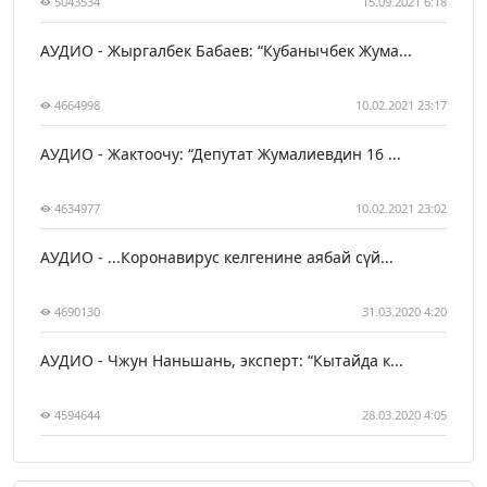
5043534
15.09.2021 6:18
АУДИО - Жыргалбек Бабаев: “Кубанычбек Жума...
4664998
10.02.2021 23:17
АУДИО - Жактоочу: “Депутат Жумалиевдин 16 ...
4634977
10.02.2021 23:02
АУДИО - ...Коронавирус келгенине аябай сүй...
4690130
31.03.2020 4:20
АУДИО - Чжун Наньшань, эксперт: “Кытайда к...
4594644
28.03.2020 4:05