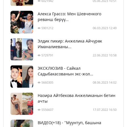
6021942
05.06.2023 10:51
Алекса Грассо: Мен Шевченкого
реванш берүү...
5901212
06.03.2023 12:49
Элдик пикир: Анжелика Айчүрөк
Иманалиеваны...
5729791
22.06.2022 10:58
ЭКСКЛЮЗИВ - Сайкал
Садыбакасованын экс-жол...
5660305
08.06.2023 14:02
Назира Айтбекова Анжеликанын бетин
ачты
5556607
17.07.2022 16:50
ВИДЕО(+18) - "Муунтуп, башына