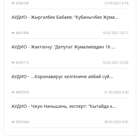
5036168
15.09.2021 6:18
АУДИО - Жыргалбек Бабаев: “Кубанычбек Жума...
4661496
10.02.2021 23:17
АУДИО - Жактоочу: “Депутат Жумалиевдин 16 ...
4632113
10.02.2021 23:02
АУДИО - ...Коронавирус келгенине аябай сүй...
4687076
31.03.2020 4:20
АУДИО - Чжун Наньшань, эксперт: “Кытайда к...
4591644
28.03.2020 4:05