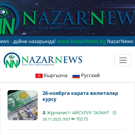
үйнө назарында!
www.NazarNews.kg
NazarNews - в цен
Кыргызча
Русский
26-ноябрга карата валюталар
курсу
Журналист: АЙСУЛУУ ТАЛАНТ
70275
26.11.2025, 9:07