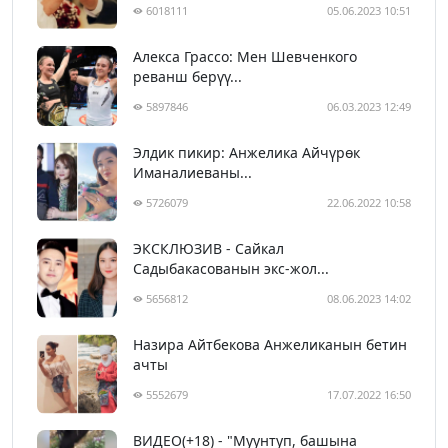
6018111
05.06.2023 10:51
Алекса Грассо: Мен Шевченкого
реванш берүү...
5897846
06.03.2023 12:49
Элдик пикир: Анжелика Айчүрөк
Иманалиеваны...
5726079
22.06.2022 10:58
ЭКСКЛЮЗИВ - Сайкал
Садыбакасованын экс-жол...
5656812
08.06.2023 14:02
Назира Айтбекова Анжеликанын бетин
ачты
5552679
17.07.2022 16:50
ВИДЕО(+18) - "Муунтуп, башына