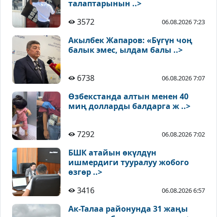
талаптарынын ..>
3572
06.08.2026 7:23
Акылбек Жапаров: «Бүгүн чоң
балык эмес, ылдам балы ..>
6738
06.08.2026 7:07
Өзбекстанда алтын менен 40
миң долларды балдарга ж ..>
7292
06.08.2026 7:02
БШК атайын өкүлдүн
ишмердиги тууралуу жобого
өзгөр ..>
3416
06.08.2026 6:57
Ак-Талаа районунда 31 жаңы