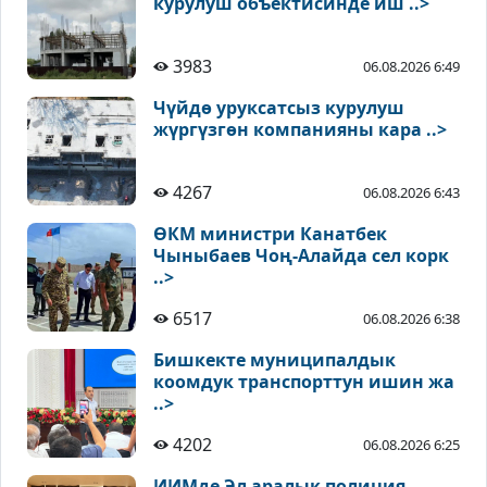
курулуш объектисинде иш ..>
3983
06.08.2026 6:49
Чүйдө уруксатсыз курулуш
жүргүзгөн компанияны кара ..>
4267
06.08.2026 6:43
ӨКМ министри Канатбек
Чыныбаев Чоң-Алайда сел корк
..>
6517
06.08.2026 6:38
Бишкекте муниципалдык
коомдук транспорттун ишин жа
..>
4202
06.08.2026 6:25
ИИМде Эл аралык полиция