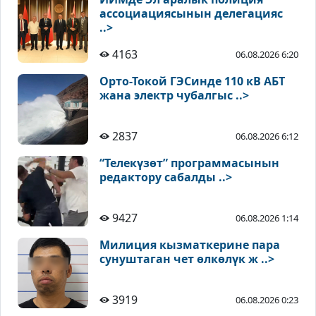
ассоциациясынын делегацияс
..>
4163
06.08.2026 6:20
Орто-Токой ГЭСинде 110 кВ АБТ
жана электр чубалгыс ..>
2837
06.08.2026 6:12
“Телекүзөт” программасынын
редактору сабалды ..>
9427
06.08.2026 1:14
Милиция кызматкерине пара
сунуштаган чет өлкөлүк ж ..>
3919
06.08.2026 0:23