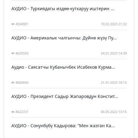
АУДИО - Түркиядагы издөө-куткаруу иштерин ...
4564901
19.02.2023 21:32
АУДИО - Америкалык чалгынчы: Дүйнө жүзү Пу...
4625592
24.01.2023 14:39
Аудио - Саясатчы Кубанычбек Исабеков Курма...
4660606
21.01.2023 18:15
АУДИО - Президент Садыр Жапаровдун Констит...
4622721
06.05.2022 13:15
АУДИО - Сонунбүбү Кадырова: “Мен жазган Ка...