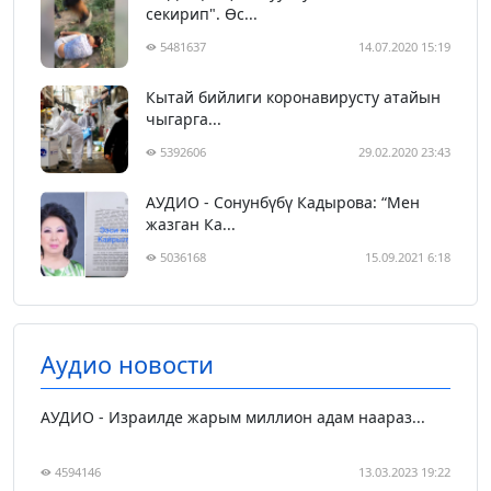
секирип". Өс...
5481637
14.07.2020 15:19
Кытай бийлиги коронавирусту атайын
чыгарга...
5392606
29.02.2020 23:43
АУДИО - Сонунбүбү Кадырова: “Мен
жазган Ка...
5036168
15.09.2021 6:18
Аудио новости
АУДИО - Израилде жарым миллион адам наараз...
4594146
13.03.2023 19:22