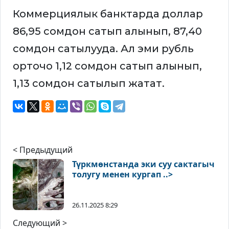
Коммерциялык банктарда доллар
86,95 сомдон сатып алынып, 87,40
сомдон сатылууда. Ал эми рубль
орточо 1,12 сомдон сатып алынып,
1,13 сомдон сатылып жатат.
< Предыдущий
Түркмөнстанда эки суу сактагыч
толугу менен кургап ..>
26.11.2025 8:29
Следующий >