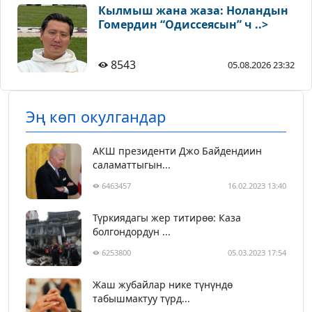
Кылмыш жана жаза: Ноландын
Гомердин “Одиссеясын” ч ..>
8543
05.08.2026 23:32
Эң көп окулгандар
АКШ президенти Джо Байдендиин
саламаттыгын...
6463457
16.02.2023 13:40
Түркиядагы жер титирөө: Каза
болгондордун ...
6253800
05.03.2023 17:54
Жаш жубайлар нике түнүндө
табышмактуу түрд...