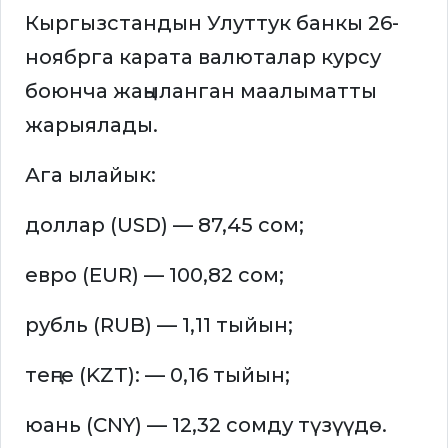
Кыргызстандын Улуттук банкы 26-
ноябрга карата валюталар курсу
боюнча жаңыланган маалыматты
жарыялады.
Ага ылайык:
доллар (USD) — 87,45 сом;
евро (EUR) — 100,82 сом;
рубль (RUB) — 1,11 тыйын;
теңге (KZT): — 0,16 тыйын;
юань (CNY) — 12,32 сомду түзүүдө.