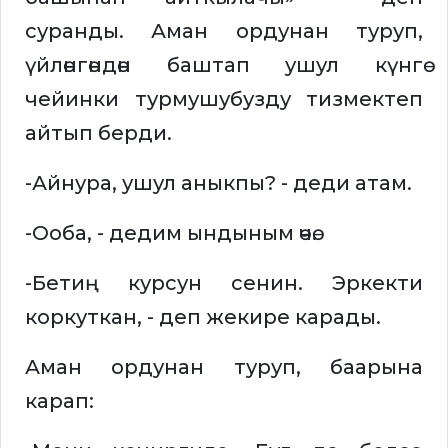
суранды. Аман ордунан туруп,
үйлөнгөндөн баштап ушул күнгө
чейинки турмушубузду тизмектеп
айтып берди.
-Айнура, ушул аныкпы? - деди атам.
-Ооба, - дедим ындыным өчө.
-Бетиң курсун сенин. Эркекти
коркуткан, - деп жекире карады.
Аман ордунан туруп, баарына
карап: