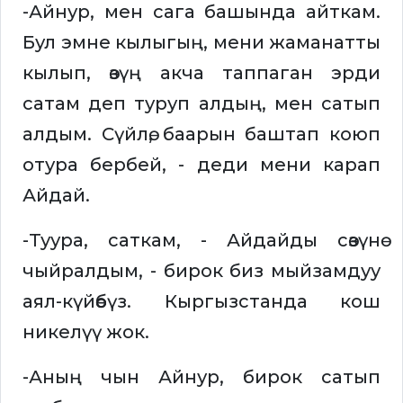
-Айнур, мен сага башында айткам.
Бул эмне кылыгың, мени жаманатты
кылып, өзүң акча таппаган эрди
сатам деп туруп алдың, мен сатып
алдым. Сүйлө, баарын баштап коюп
отура бербей, - деди мени карап
Айдай.
-Туура, саткам, - Айдайды сөзүнө
чыйралдым, - бирок биз мыйзамдуу
аял-күйөөбүз. Кыргызстанда кош
никелүү жок.
-Аның чын Айнур, бирок сатып