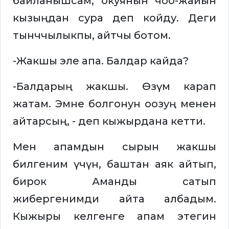
байланышсам, окуянын чоо-жайын
кызыңдан сура деп койду. Деги
тынччылыкпы, айтчы ботом.
-Жакшы эле апа. Балдар кайда?
-Балдарың жакшы. Өзүм карап
жатам. Эмне болгонун оозуң менен
айтарсың, - деп кыжырдана кетти.
Мен апамдын сырын жакшы
билгеним үчүн, баштан аяк айтып,
бирок Аманды сатып
жибергенимди айта албадым.
Кыжыры келгенге апам этегин