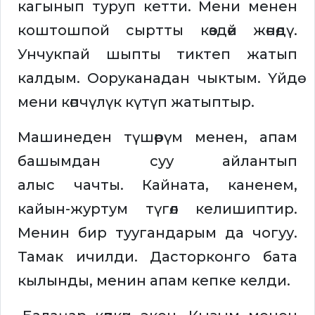
кагынып туруп кетти. Мени менен
коштошпой сыртты көздөй жөнөдү.
Унчукпай шыпты тиктеп жатып
калдым. Ооруканадан чыктым. Үйдө
мени көпчүлүк күтүп жатыптыр.
Машинеден түшөрүм менен, апам
башымдан суу айлантып
алыс чачты. Кайната, каненем,
кайын-журтум түгөл келишиптир.
Менин бир туугандарым да чогуу.
Тамак ичилди. Дасторконго бата
кылынды, менин апам кепке келди.