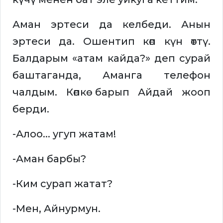
Аман эртеси да келбеди. Анын
эртеси да. Ошентип көп күн өттү.
Балдарым «атам кайда?» деп сурай
баштаганда, Аманга телефон
чалдым. Көпкө барып Айдай жооп
берди.
-Алоо... угуп жатам!
-Аман барбы?
-Ким сурап жатат?
-Мен, Айнурмун.