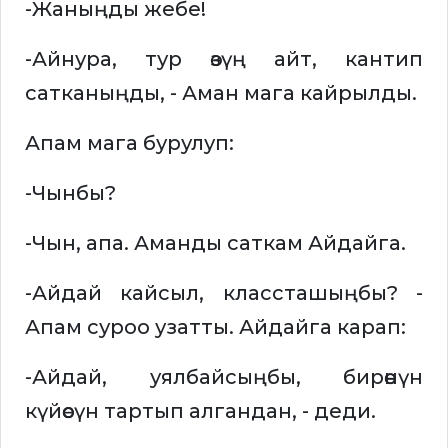
-Жаныңды жебе!
-Айнура, тур өзүң айт, кантип
сатканыңды, - Аман мага кайрылды.
Апам мага бурулуп:
-Чынбы?
-Чын, апа. Аманды саткам Айдайга.
-Айдай кайсыл, классташыңбы? -
Апам суроо узатты. Айдайга карап:
-Айдай, уялбайсыңбы, бирөөнүн
күйөөсүн тартып алгандан, - деди.