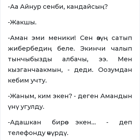
-Аа Айнур сенби, кандайсың?
-Жакшы.
-Аман эми меники! Сен өзүң сатып
жибербедиң беле. Экинчи чалып
тынчыбызды албачы, ээ. Мен
кызганчаакмын, - деди. Оозумдан
кебим учту.
-Жаным, ким экен? - деген Амандын
үнү угулду.
-Адашкан бирөө экен... - деп
телефонду өчүрдү.