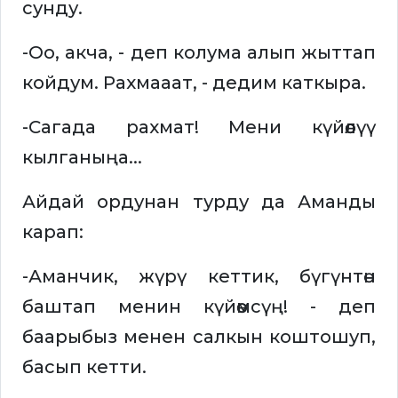
сунду.
-Оо, акча, - деп колума алып жыттап
койдум. Рахмааат, - дедим каткыра.
-Сагада рахмат! Мени күйөөлүү
кылганыңа...
Айдай ордунан турду да Аманды
карап:
-Аманчик, жүрү кеттик, бүгүнтөн
баштап менин күйөөмсүң! - деп
баарыбыз менен салкын коштошуп,
басып кетти.