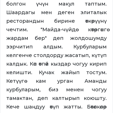
болгон үчүн макул таптым.
Шаардагы мен деген элиталык
ресторандын бирине өткөрүүнү
чечтим. "Майда-чүйдө көтөргөнгө
жардам бер" деп жолдошумду
ээрчитип алдым. Курбуларым
келгенче столдорду жасатып, күтүп
калдык. Көп өтпөй кыздар чогуу кирип
келишти. Кучак жайып тостум.
Кетүүгө кам урган Аманды
курбуларым, биз менен чогуу
тамактан, деп калтырып коюшту.
Кече шаңдуу өтүп жатты. Бөтөлкөлөр