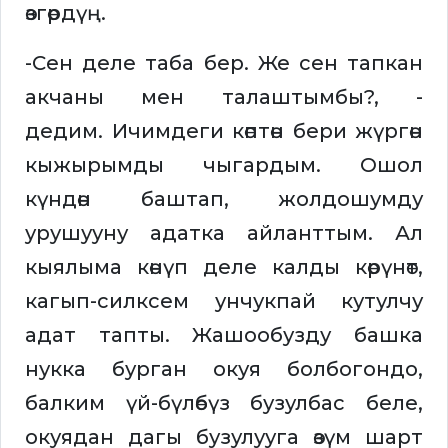
өзгөрдүң.
-Сен деле таба бер. Же сен тапкан
акчаны мен талаштымбы?, -
дедим. Ичимдеги көптөн бери жүргөн
кыжырымды чыгардым. Ошол
күндөн баштап, жолдошумду
урушууну адатка айланттым. Ал
кыялыма көнүп деле калды көрүнөт,
кагып-силксем унчукпай кутулчу
адат тапты. Жашообузду башка
нукка бурган окуя болбогондо,
балким үй-бүлөбүз бузулбас беле,
окуядан дагы бузулууга өзүм шарт