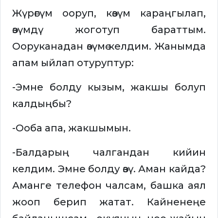
Жүрөгүм ооруп, көзүм караңгылап,
өзүмдү жоготуп бараттым.
Ооруканадан өзүмө келдим. Жанымда
апам ыйлап отуруптур:
-Эмне болду кызым, жакшы болуп
калдыңбы?
-Ооба апа, жакшымын.
-Балдарың чалгандан кийин
келдим. Эмне болду өзү. Аман кайда?
Аманге телефон чалсам, башка аял
жооп берип жатат. Кайненеңе