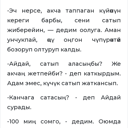
-Эч нерсе, акча таппаган күйөөнүн
кереги барбы, сени сатып
жиберейин, — дедим оолуга. Аман
унчукпай, өңү оңгон чүпүрөктөй
бозоруп олтуруп калды.
-Айдай, сатып аласыңбы? Же
акчаң жетпейби? - деп каткырдым.
Адам эмес, күчүк сатып жаткансып.
-Канчага сатасың? - деп Айдай
сурады.
-100 миң сомго, - дедим. Оюмда