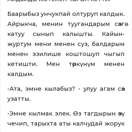
Баарыбыз унчукпай олтуруп калдык.
Айрыкча, менин туугандарым сөзгө
катуу сынып калышты. Кайын-
журтум мени менен суз, балдарым
менен эзилише коштошуп чыгып
кетишти. Мен төркүнүм менен
калдым.
-Ата, эмне кылабыз? - улуу агам сөз
узатты.
-Эмне кылмак элек. Өз тагдырын өзү
чечип, тарыхта аты калчудай жорук