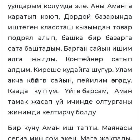
уулдарым колумда эле. Аны Аманга
каратып коюп, Дордой базарында
иштеген классташ кызымдан товар
подрял алып, башка бир базарга
сата баштадым. Барган сайын ишим
алга жылды. Контейнер сатып
алдым. Киреше кудайга шүгүр. Улам
акча көбөйгөн сайын, пейилим өзгөрдү.
Каада күттүм. Үйгө барсам, Аман
тамак жасап үй ичинде олтурганы
жинимди келтирчү болду
Бир күнү Аман иш тапты. Маянасы
сегиз миң сом экен. Мага жакпады.