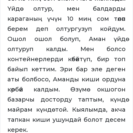
Үйдө олтур, мен балдарды
караганың үчүн 10 миң сом төлөп
берем деп олтургузуп койдум.
Ошол ошол болуп, Аман үйдө
олтуруп калды. Мен болсо
контейнерлерди көбөйтүп, бир топ
байып кеттим. Эри бар эле деген
аты болбосо, Аманды киши ордуна
көрбөй калдым. Өзүмө окшогон
базарчы досторду таптым, күндө
майрам күндө той. Кыялымда, акча
тапкан киши ушундай болот десем
керек.