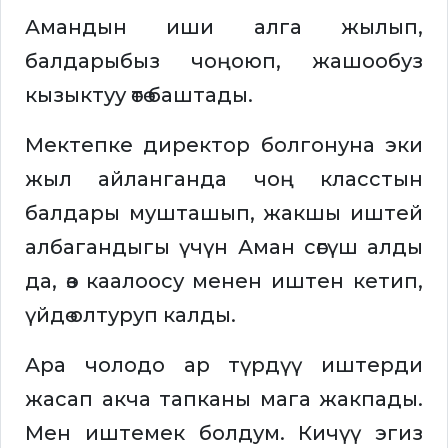
Амандын иши алга жылып,
балдарыбыз чоңоюп, жашообуз
кызыктуу өтө баштады.
Мектепке директор болгонуна эки
жыл айланганда чоң класстын
балдары мушташып, жакшы иштей
албагандыгы үчүн Аман сөгүш алды
да, өз каалоосу менен иштен кетип,
үйдө олтуруп калды.
Ара чолодо ар түрдүү иштерди
жасап акча тапканы мага жакпады.
Мен иштемек болдум. Кичүү эгиз