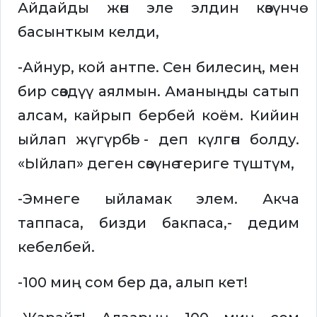
Айдайды жөн эле элдин көзүнчө
басынткым келди,
-Айнур, кой антпе. Сен билесиң, мен
бир сөздүү аялмын. Аманыңды сатып
алсам, кайрып бербей коём. Кийин
ыйлап жүгүрбө! - деп күлгөн болду.
«Ыйлап» деген сөзүнө териге түштүм,
-Эмнеге ыйламак элем. Акча
таппаса, бизди бакпаса,- дедим
кебелбей.
-100 миң сом бер да, алып кет!