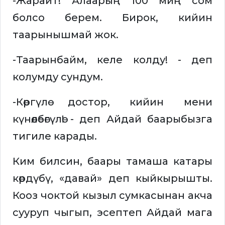
-Жарайт! Алаарың 100 миң сом
болсо берем. Бирок, кийин
таарынышмай жок.
-Таарынбайм, келе колду! - деп
колумду сундум.
-Көргүлө достор, кийин мени
күнөөлөбөгүлө! - деп Айдай баарыбызга
тигиле карады.
Ким билсин, баары тамаша катары
көрдүбү, «давай» деп кыйкырышты.
Кооз чоктой кызыл сумкасынан акча
сууруп чыгып, эсептеп Айдай мага