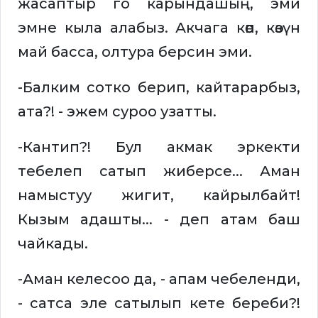
жасаптыр го карындашың, эми
эмне кыла алабыз. Акчага көөп, көзүн
май басса, олтура берсин эми.
-Балким сотко берип, кайтарарбыз,
ата?! - эжем суроо узатты.
-Кантип?! Бул акмак эркекти
тебелеп сатып жиберсе... Аман
намыстуу жигит, кайрылбайт!
Кызым адашты... - деп атам баш
чайкады.
-Аман келесоо да, - апам чебеленди,
- сатса эле сатылып кете береби?!