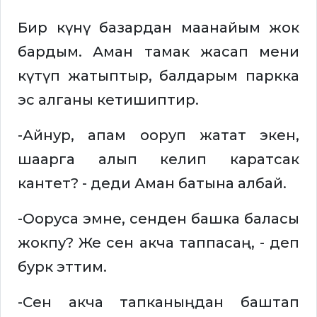
Бир күнү базардан маанайым жок
бардым. Аман тамак жасап мени
күтүп жатыптыр, балдарым паркка
эс алганы кетишиптир.
-Айнур, апам ооруп жатат экен,
шаарга алып келип каратсак
кантет? - деди Аман батына албай.
-Ооруса эмне, сенден башка баласы
жокпу? Же сен акча таппасаң, - деп
бурк эттим.
-Сен акча тапканыңдан баштап