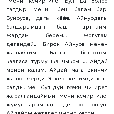
-Мени кечиргиле. Бул да болсо
тагдыр. Менин беш балам бар.
Буйруса, дагы көбөйөт. Айнурдагы
балдарымдан баш тартпайм.
Жардам берем... Жолугам
дегендей... Бирок Айнура менен
жашабайм. Башын бошотом,
кааласа турмушка чыксын... Айдай
менен калам. Айдай мага экинчи
жашоо берди. Эркек экенимди эске
салды. Мен бул дүйнөгө экинчи ирет
жаралгандаймын. Мени кечиргиле,
жумуштарым көп, - деп коштошуп,
Айдайды жетелеп чыгып кетти.