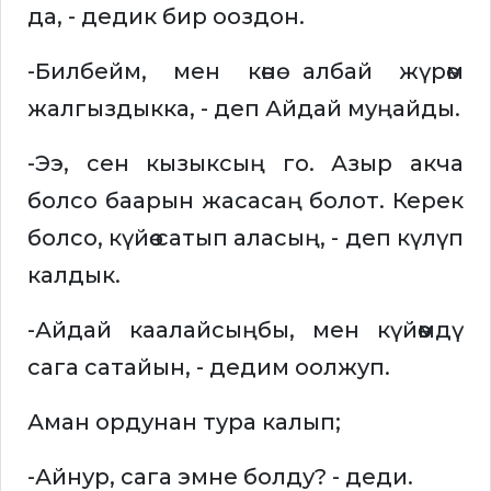
да, - дедик бир ооздон.
-Билбейм, мен көнө албай жүрөм
жалгыздыкка, - деп Айдай муңайды.
-Ээ, сен кызыксың го. Азыр акча
болсо баарын жасасаң болот. Керек
болсо, күйөө сатып аласың, - деп күлүп
калдык.
-Айдай каалайсыңбы, мен күйөөмдү
сага сатайын, - дедим оолжуп.
Аман ордунан тура калып;
-Айнур, сага эмне болду? - деди.