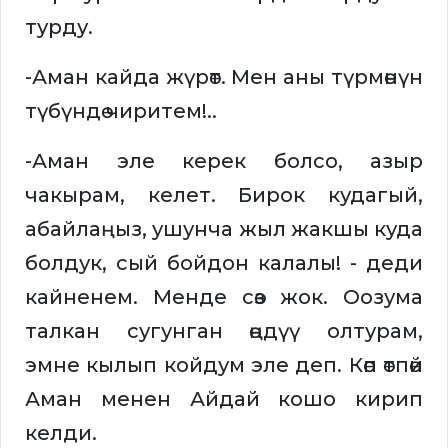
турду.
-Аман кайда жүрөт. Мен аны түрмөнүн
түбүндө чиритем!..
-Аман эле керек болсо, азыр
чакырам, келет. Бирок кудагый,
абайлаңыз, ушунча жыл жакшы куда
болдук, сый бойдон калалы! - деди
кайненем. Менде сөз жок. Оозума
талкан сугунган өңдүү олтурам,
эмне кылып койдум эле деп. Көп өтпөй
Аман менен Айдай кошо кирип
келди.