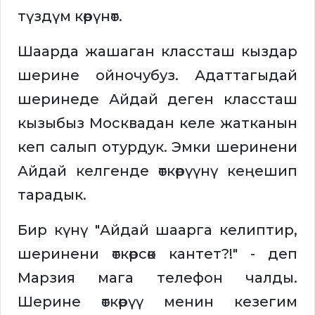
түздүм көрүнөт.
Шаарда жашаган классташ кыздар
шерине ойночубуз. Адаттагыдай
шеринеде Айдай деген классташ
кызыбыз Москвадан келе жатканын
кеп салып отурдук. Эмки шеринени
Айдай келгенде өткөрүүнү кеңешип
тарадык.
Бир күнү "Айдай шаарга келиптир,
шеринени өткөрсөк кантет?!" - деп
Марзия мага телефон чалды.
Шерине өткөрүү менин кезегим