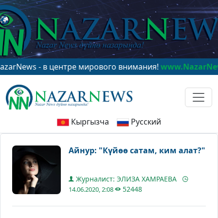
в центре мирового внимания!
www.NazarNews.kg
Кыргызча
Русский
Айнур: "Күйөө сатам, ким алат?"
Журналист: ЭЛИЗА ХАМРАЕВА
52448
14.06.2020, 2:08