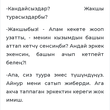
-Кандайсыздар? Жакшы
турасыздарбы?
-Жакшыбыз! - Апам кекете жооп
узатты, - менин кызымдын башын
аттап кетчү сенсиңби? Андай эркек
экенсин, башын ачып кетпейт
белең?!
-Апа, сиз туура эмес түшүндүңүз.
Айнур мени сатып жиберди. Ага
акча таппаган эркектин кереги жок
имиш.