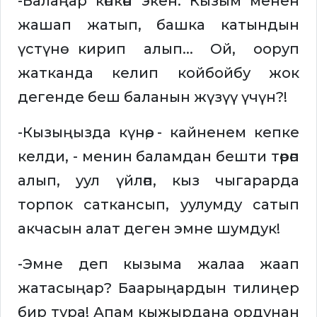
-Балаңар көпкөн экен. Кызым менен
жашап жатып, башка катындын
үстүнө кирип алып... Ой, ооруп
жатканда келип койбойбу жок
дегенде беш баланын жүзүү үчүн?!
-Кызыңызда күнөө, - кайненем кепке
келди, - менин баламдан бешти төрөп
алып, уул үйлөп, кыз чыгарарда
торпок саткансып, уулумду сатып
акчасын алат деген эмне шумдук!
-Эмне деп кызыма жалаа жаап
жатасыңар? Баарыңардын тилиңер
бир тура! Апам кыжырдана ордунан