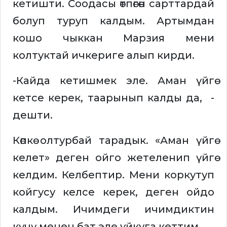
кетишти. Соодасы өтпөгөн сарттардай
болуп туруп калдым. Артымдан
кошо чыккан Марзия мени
колтуктай ичкериге алып кирди.
-Кайда кетишмек эле. Аман үйгө
кетсе керек, таарынып калды да, -
дешти.
Көпкө олтурбай тарадык. «Аман үйгө
келет» деген ойго жетеленип үйгө
келдим. Келбептир. Мени коркутуп
койгусу келсе керек, деген ойдо
калдым. Ичимдеги ичимдиктин
күчү менен бат эле уйкуга кеттим.