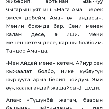
жиберип, артынан ызы-чуу
чыгарыш уят иш. «Мага Аман керек
эмес» дебейм. Аман өзү тандасын.
Менин боюмда бар. Сени менен
калам десе, өз иши. Мени
менен кетем десе, каршы болбойм.
Тандоо Аманда.
-Мен Айдай менен кетем. Айнур сен
кыжаалат болбо, нике күбөлүгүн
кыркууга арыз берип койдум. Эми
өзүң каалагандай жашайсың! - деди.
Апам: «Түшүнбөй жатам, баарын
башынан айткылачы» - деп