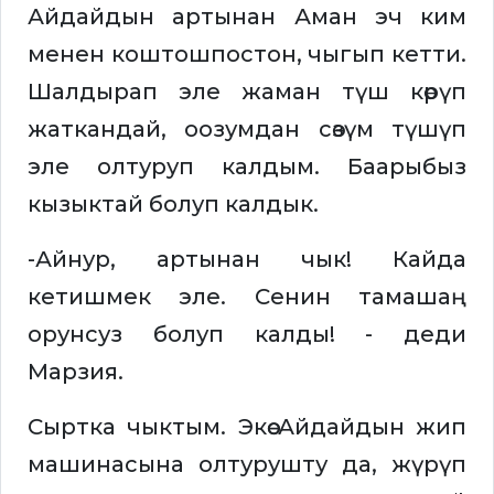
Айдайдын артынан Аман эч ким
менен коштошпостон, чыгып кетти.
Шалдырап эле жаман түш көрүп
жаткандай, оозумдан сөзүм түшүп
эле олтуруп калдым. Баарыбыз
кызыктай болуп калдык.
-Айнур, артынан чык! Кайда
кетишмек эле. Сенин тамашаң
орунсуз болуп калды! - деди
Марзия.
Сыртка чыктым. Экөө Айдайдын жип
машинасына олтурушту да, жүрүп