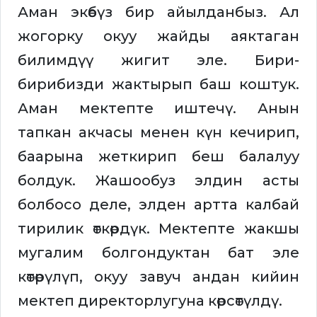
Аман экөөбүз бир айылданбыз. Ал
жогорку окуу жайды аяктаган
билимдүү жигит эле. Бири-
бирибизди жактырып баш коштук.
Аман мектепте иштечү. Анын
тапкан акчасы менен күн кечирип,
баарына жеткирип беш балалуу
болдук. Жашообуз элдин асты
болбосо деле, элден артта калбай
тирилик өткөрдүк. Мектепте жакшы
мугалим болгондуктан бат эле
көтөрүлүп, окуу завуч андан кийин
мектеп директорлугуна көрсөтүлдү.