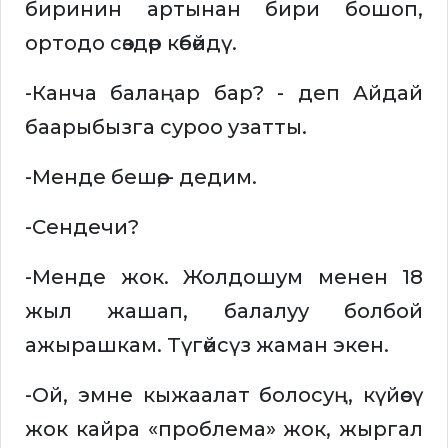
биринин артынан бири бошоп,
ортодо сөздөр көбөйдү.
-Канча балаңар бар? - деп Айдай
баарыбызга суроо узатты.
-Менде бешөө, - дедим.
-Сендечи?
-Менде жок. Жолдошум менен 18
жыл жашап, балалуу болбой
ажырашкам. Түгөйсүз жаман экен.
-Ой, эмне кыжаалат болосуң, күйөөсү
жок кайра «проблема» жок, жыргал