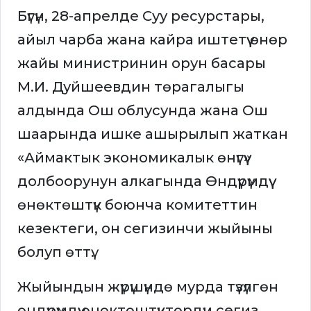
Бүгүн, 28-апрелде Суу ресурстары,
айыл чарба жана кайра иштетүү өнөр
жайы министринин орун басары
М.И. Дуйшеевдин төрагалыгы
алдында Ош облусунда жана Ош
шаарында ишке ашырылып жаткан
«Аймактык экономикалык өнүгүү»
долбоорунун алкагында Өндүрүмдүү
өнөктөштүк боюнча комитеттин
кезектеги, он сегизинчи жыйыны
болуп өттү.
Жыйындын жүрүшүндө мурда түзүлгөн
өндүрүмдүү өнөктөштүктөрдүн сегиз