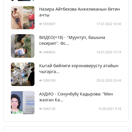
Назира Айтбекова Анжеликанын бетин
ачты
5555837
17.07.2022 16:50
ВИДЕО(+18) - "Муунтуп, башына
секирип". Өс...
5484825
14.07.2020 15:19
Кытай бийлиги коронавирусту атайын
чыгарга...
5395109
29.02.2020 23:43
АУДИО - Сонунбүбү Кадырова: “Мен
жазган Ка...
5042136
15.09.2021 6:18