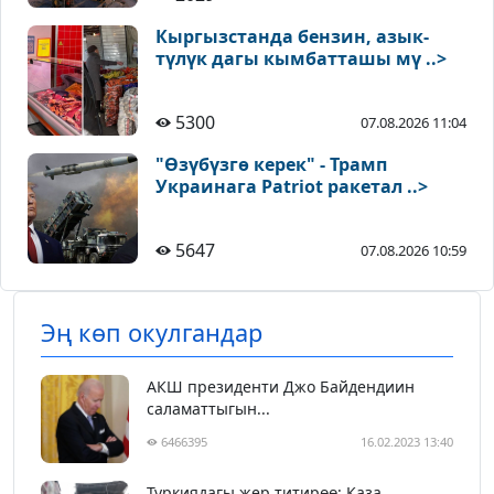
Кыргызстанда бензин, азык-
түлүк дагы кымбатташы мү ..>
5300
07.08.2026 11:04
"Өзүбүзгө керек" - Трамп
Украинага Patriot ракетал ..>
5647
07.08.2026 10:59
Эң көп окулгандар
АКШ президенти Джо Байдендиин
саламаттыгын...
6466395
16.02.2023 13:40
Түркиядагы жер титирөө: Каза