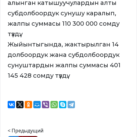
алынган катышуучулардын алты
субдолбоордук сунушу каралып,
жалпы суммасы 110 300 000 сомду
түздү.
Жыйынтыгында, жактырылган 14
долбоордук жана субдолбоордук
сунуштардын жалпы суммасы 401
145 428 сомду түздү.
< Предыдущий