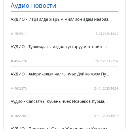
Аудио новости
АУДИО - Израилде жарым миллион адам наараз...
4596911
13.03.2023 19:22
АУДИО - Түркиядагы издөө-куткаруу иштерин ...
4567374
19.02.2023 21:32
АУДИО - Америкалык чалгынчы: Дүйнө жүзү Пу...
4628270
24.01.2023 14:39
Аудио - Саясатчы Кубанычбек Исабеков Курма...
4663286
21.01.2023 18:15
АУДИО - Президент Садыр Жапаровдун Констит...