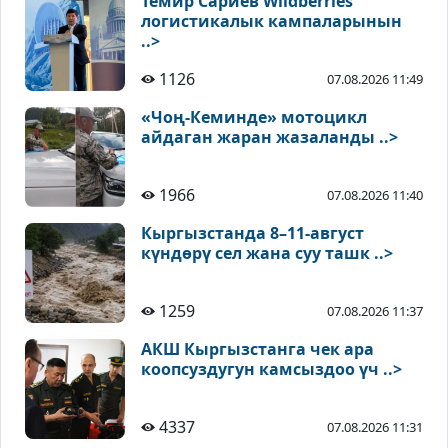
Темир Сариев Wildberries
логистикалык кампаларынын
..>
1126
07.08.2026 11:49
«Чоң-Кеминде» мотоцикл
айдаган жаран жазаланды ..>
1966
07.08.2026 11:40
Кыргызстанда 8–11-август
күндөрү сел жана суу ташк ..>
1259
07.08.2026 11:37
АКШ Кыргызстанга чек ара
коопсуздугун камсыздоо үч ..>
4337
07.08.2026 11:31