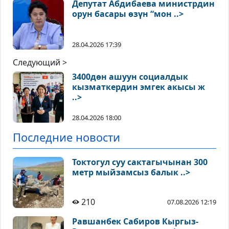
Депутат Абдибаева министрдин
орун басары өзүн “мон ..>
28.04.2026 17:39
Следующий >
3400дөн ашуун социалдык
кызматкердин эмгек акысы ж
..>
28.04.2026 18:00
Последние новости
Токтогул суу сактагычынан 300
метр мыйзамсыз балык ..>
210
07.08.2026 12:19
Равшанбек Сабиров Кыргыз-