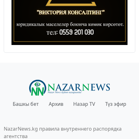
Башкы бет
Архив
Назар TV
Түз эфир
NazarNews.kg правила внутреннего распорядка
агентства