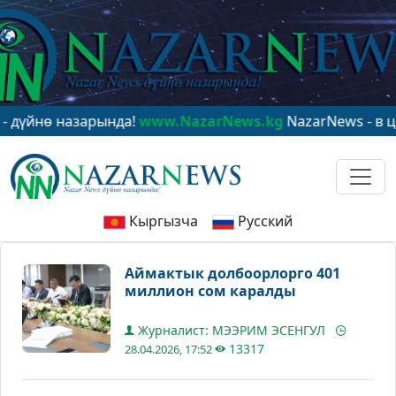
ө назарында!
www.NazarNews.kg
NazarNews - в центре
Кыргызча
Русский
Аймактык долбоорлорго 401
миллион сом каралды
Журналист: МЭЭРИМ ЭСЕНГУЛ
13317
28.04.2026, 17:52