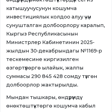
катышуучусунун кошумча
инвестициялык колдоо алуу үчүн
сунушталган долбоорлору каралып,
Кыргыз Республикасынын
Министрлер Кабинетинин 2025-
жылдын 30-декабрындагы №1169-р
тескемесине киргизилген
өзгөртүүлөргө ылайык, жалпы
суммасы 290 845 428 сомду түзгөн
долбоорлор жактырылды.
Мындан тышкары, өндүрүмдүү
өнөктөштүктөргө кошумча кабыл