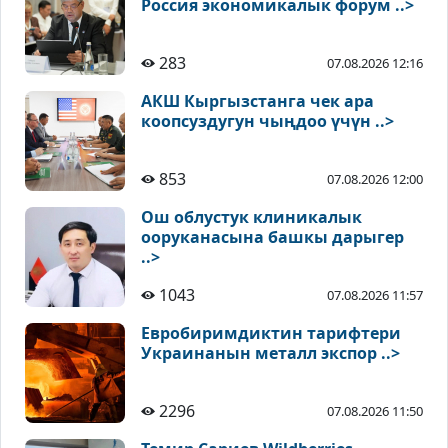
Россия экономикалык форум ..>
283
07.08.2026 12:16
АКШ Кыргызстанга чек ара
коопсуздугун чыңдоо үчүн ..>
853
07.08.2026 12:00
Ош облустук клиникалык
ооруканасына башкы дарыгер
..>
1043
07.08.2026 11:57
Евробиримдиктин тарифтери
Украинанын металл экспор ..>
2296
07.08.2026 11:50