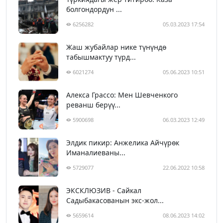
болгондордун ...
6256282
05.03.2023 17:54
Жаш жубайлар нике түнүндө
табышмактуу түрд...
6021274
05.06.2023 10:51
Алекса Грассо: Мен Шевченкого
реванш берүү...
5900698
06.03.2023 12:49
Элдик пикир: Анжелика Айчүрөк
Иманалиеваны...
5729077
22.06.2022 10:58
ЭКСКЛЮЗИВ - Сайкал
Садыбакасованын экс-жол...
5659614
08.06.2023 14:02