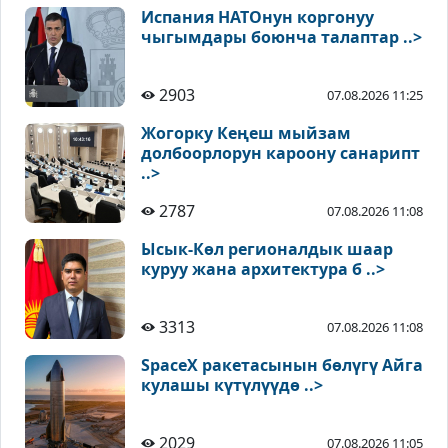
Испания НАТОнун коргонуу
чыгымдары боюнча талаптар ..>
2903
07.08.2026 11:25
Жогорку Кеңеш мыйзам
долбоорлорун кароону санарипт
..>
2787
07.08.2026 11:08
Ысык-Көл регионалдык шаар
куруу жана архитектура б ..>
3313
07.08.2026 11:08
SpaceX ракетасынын бөлүгү Айга
кулашы күтүлүүдө ..>
2029
07.08.2026 11:05