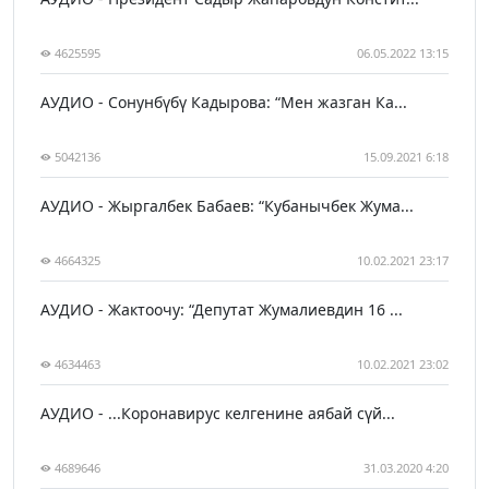
4625595
06.05.2022 13:15
АУДИО - Сонунбүбү Кадырова: “Мен жазган Ка...
5042136
15.09.2021 6:18
АУДИО - Жыргалбек Бабаев: “Кубанычбек Жума...
4664325
10.02.2021 23:17
АУДИО - Жактоочу: “Депутат Жумалиевдин 16 ...
4634463
10.02.2021 23:02
АУДИО - ...Коронавирус келгенине аябай сүй...
4689646
31.03.2020 4:20