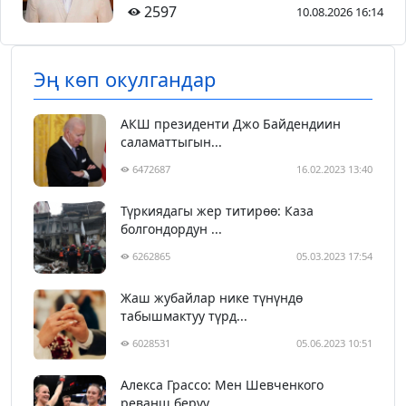
2597
10.08.2026 16:14
Эң көп окулгандар
АКШ президенти Джо Байдендиин
саламаттыгын...
6472687
16.02.2023 13:40
Түркиядагы жер титирөө: Каза
болгондордун ...
6262865
05.03.2023 17:54
Жаш жубайлар нике түнүндө
табышмактуу түрд...
6028531
05.06.2023 10:51
Алекса Грассо: Мен Шевченкого
реванш берүү...