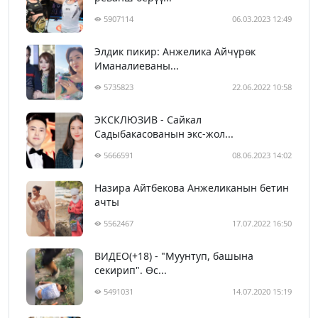
5907114
06.03.2023 12:49
Элдик пикир: Анжелика Айчүрөк
Иманалиеваны...
5735823
22.06.2022 10:58
ЭКСКЛЮЗИВ - Сайкал
Садыбакасованын экс-жол...
5666591
08.06.2023 14:02
Назира Айтбекова Анжеликанын бетин
ачты
5562467
17.07.2022 16:50
ВИДЕО(+18) - "Муунтуп, башына
секирип". Өс...
5491031
14.07.2020 15:19