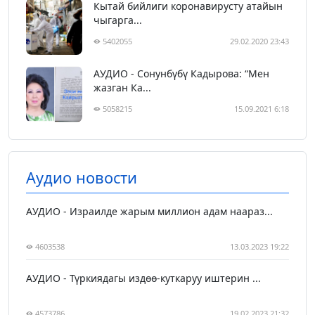
Кытай бийлиги коронавирусту атайын
чыгарга...
5402055
29.02.2020 23:43
АУДИО - Сонунбүбү Кадырова: “Мен
жазган Ка...
5058215
15.09.2021 6:18
Аудио новости
АУДИО - Израилде жарым миллион адам наараз...
4603538
13.03.2023 19:22
АУДИО - Түркиядагы издөө-куткаруу иштерин ...
4573786
19.02.2023 21:32