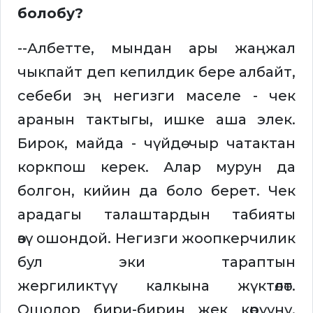
болобу?
--Албетте, мындан ары жаңжал
чыкпайт деп кепилдик бере албайт,
себеби эң негизги маселе - чек
аранын тактыгы, ишке аша элек.
Бирок, майда - чүйдө чыр чатактан
коркпош керек. Алар мурун да
болгон, кийин да боло берет. Чек
арадагы талаштардын табияты
өзү ошондой. Негизги жоопкерчилик
бул эки тараптын
жергиликтүү калкына жүктөлөт.
Ошолор бири-бирин жек көрүүнү,