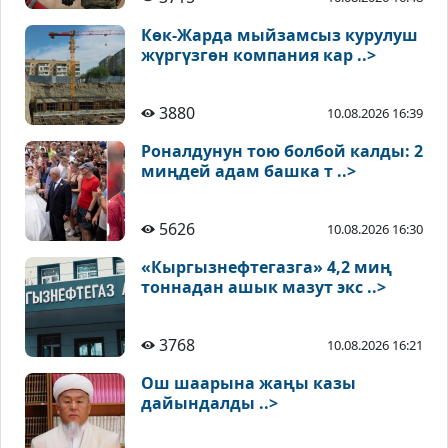
Көк-Жарда мыйзамсыз курулуш
жүргүзгөн компания кар ..>
3880
10.08.2026 16:39
Роналдунун тою болбой калды: 2
миңдей адам башка т ..>
5626
10.08.2026 16:30
«Кыргызнефтегазга» 4,2 миң
тоннадан ашык мазут экс ..>
3768
10.08.2026 16:21
Ош шаарына жаңы казы
дайындалды ..>