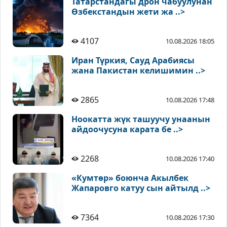
Татарстандагы дрон чабуулунан
Өзбекстандын жети жа ..>
4107
10.08.2026 18:05
Иран Түркия, Сауд Арабиясы
жана Пакистан келишимин ..>
2865
10.08.2026 17:48
Ноокатта жүк ташуучу унаанын
айдоочусуна карата бе ..>
2268
10.08.2026 17:40
«Кумтөр» боюнча Акылбек
Жапаровго катуу сын айтылд ..>
7364
10.08.2026 17:30