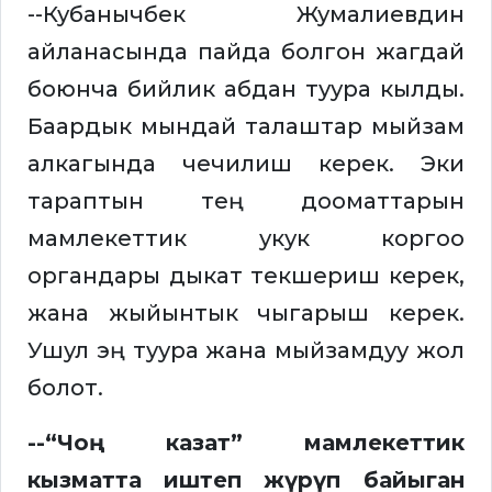
--Кубанычбек Жумалиевдин
айланасында пайда болгон жагдай
боюнча бийлик абдан туура кылды.
Баардык мындай талаштар мыйзам
алкагында чечилиш керек. Эки
тараптын тең дооматтарын
мамлекеттик укук коргоо
органдары дыкат текшериш керек,
жана жыйынтык чыгарыш керек.
Ушул эң туура жана мыйзамдуу жол
болот.
--“Чоң казат” мамлекеттик
кызматта иштеп жүрүп байыган