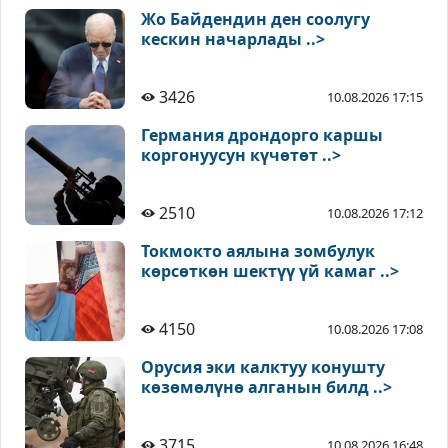
Жо Байдендин ден соолугу
кескин начарлады ..>
3426
10.08.2026 17:15
Германия дрондорго каршы
коргонуусун күчөтөт ..>
2510
10.08.2026 17:12
Токмокто аялына зомбулук
көрсөткөн шектүү үй камаг ..>
4150
10.08.2026 17:08
Орусия эки калктуу конушту
көзөмөлүнө алганын билд ..>
3715
10.08.2026 16:48