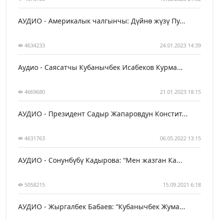
АУДИО - Америкалык чалгынчы: Дүйнө жүзү Пу...
4634233
24.01.2023 14:39
Аудио - Саясатчы Кубанычбек Исабеков Курма...
4669680
21.01.2023 18:15
АУДИО - Президент Садыр Жапаровдун Констит...
4631763
06.05.2022 13:15
АУДИО - Сонунбүбү Кадырова: “Мен жазган Ка...
5058215
15.09.2021 6:18
АУДИО - Жыргалбек Бабаев: “Кубанычбек Жума...