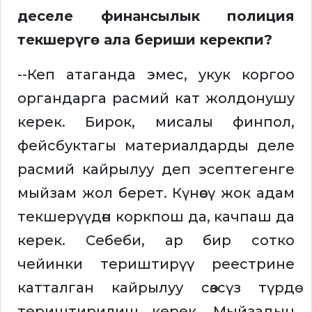
деселе финансылык полиция
текшерүгө ала бериши керекпи?
--Кеп атаганда эмес, укук коргоо
органдарга расмий кат жолдонушу
керек. Бирок, мисалы финпол,
фейсбуктагы материалдарды деле
расмий кайрылуу деп эсептегенге
мыйзам жол берет. Күнөөсү жок адам
текшерүүдөн коркпош да, качпаш да
керек. Себеби, ар бир сотко
чейинки териштирүү реестрине
катталган кайрылуу сөзсүз түрдө
териштирилиш керек. Мыйзадын