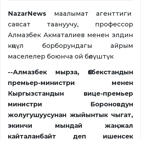
NazarNews
маалымат агенттиги
саясат таануучу, профессор
Алмазбек Акматалиев менен элдин
көңүл борборундагы айрым
маселелер боюнча ой бөлүштүк
--Алмазбек мырза, Өзбекстандын
премьер-министри менен
Кыргызстандын вице-премьер
министри Бороновдун
жолугушуусунан жыйынтык чыгат,
экинчи мындай жаңжал
кайталанбайт деп ишенсек