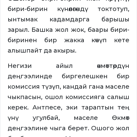
бири-бирин күнөөлөгөндү токтотуп,
ынтымак кадамдарга барышы
зарыл. Башка жол жок, баары бири-
биринен бир жакка көчүп кете
алышпайт да акыры.
Негизи айыл өкмөттөрдүн
деңгээлинде биргелешкен бир
комиссия түзүп, кандай гана маселе
чыкпасын, ошол комиссияга салыш
керек. Антпесе, эки тараптын тең
үнү угулбай, маселе Өкмөт
деңгээлине чыга берет. Ошого жол