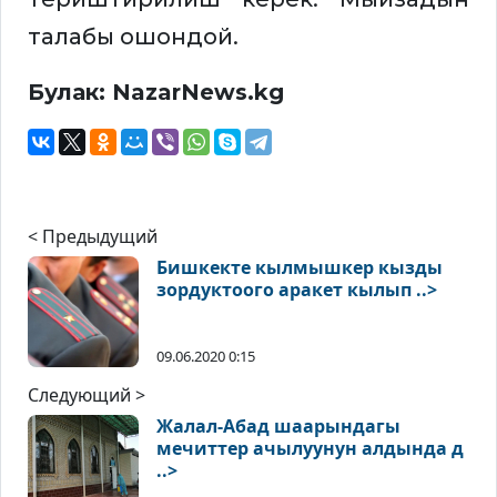
талабы ошондой.
Булак: NazarNews.kg
< Предыдущий
Бишкекте кылмышкер кызды
зордуктоого аракет кылып ..>
09.06.2020 0:15
Следующий >
Жалал-Абад шаарындагы
мечиттер ачылуунун алдында д
..>