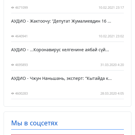
4671099
10.02.2021 23:17
АУДИО - Жактоочу: “Депутат Жумалиевдин 16 ...
4640941
10.02.2021 23:02
АУДИО - ...Коронавирус келгенине аябай сүй...
4695893
31.03.2020 4:20
АУДИО - Чжун Наньшань, эксперт: “Кытайда к...
4600283
28.03.2020 4:05
Мы в соцсетях