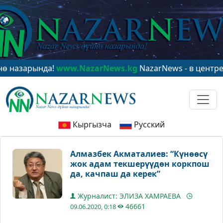
рында!
www.NazarNews.kg
NazarNews - в центре миров
Кыргызча
Русский
Алмазбек Акматалиев: “Күнөөсү
жок адам текшерүүдөн коркпош
да, качпаш да керек”
Журналист: ЭЛИЗА ХАМРАЕВА
46661
09.06.2020, 0:18