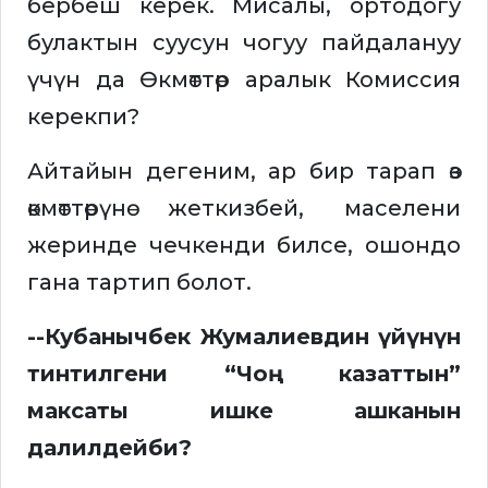
бербеш керек. Мисалы, ортодогу
булактын суусун чогуу пайдалануу
үчүн да Өкмөттөр аралык Комиссия
керекпи?
Айтайын дегеним, ар бир тарап өз
өкмөттөрүнө жеткизбей, маселени
жеринде чечкенди билсе, ошондо
гана тартип болот.
--Кубанычбек Жумалиевдин үйүнүн
тинтилгени “Чоң казаттын”
максаты ишке ашканын
далилдейби?