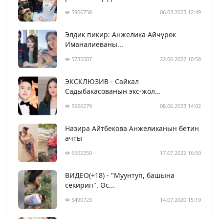
5906758
06.03.2023 12:49
Элдик пикир: Анжелика Айчүрөк
Иманалиеваны...
5735507
22.06.2022 10:58
ЭКСКЛЮЗИВ - Сайкал
Садыбакасованын экс-жол...
5666279
08.06.2023 14:02
Назира Айтбекова Анжеликанын бетин
ачты
5562250
17.07.2022 16:50
ВИДЕО(+18) - "Муунтуп, башына
секирип". Өс...
5490723
14.07.2020 15:19