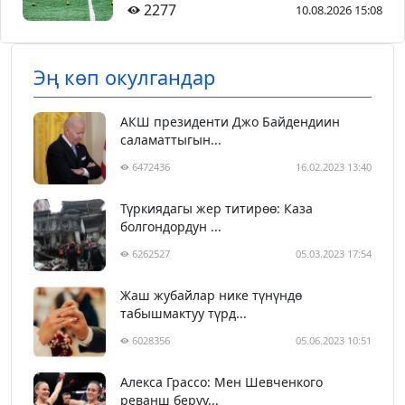
2277
10.08.2026 15:08
Эң көп окулгандар
АКШ президенти Джо Байдендиин
саламаттыгын...
6472436
16.02.2023 13:40
Түркиядагы жер титирөө: Каза
болгондордун ...
6262527
05.03.2023 17:54
Жаш жубайлар нике түнүндө
табышмактуу түрд...
6028356
05.06.2023 10:51
Алекса Грассо: Мен Шевченкого
реванш берүү...