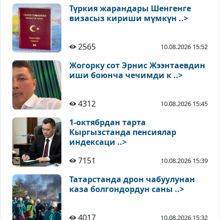
Түркия жарандары Шенгенге
визасыз кириши мүмкүн ..>
2565
10.08.2026 15:52
Жогорку сот Эрнис Жээнтаевдин
иши боюнча чечимди к ..>
4312
10.08.2026 15:45
1-октябрдан тарта
Кыргызстанда пенсиялар
индексаци ..>
7151
10.08.2026 15:39
Татарстанда дрон чабуулунан
каза болгондордун саны ..>
4017
10.08.2026 15:32