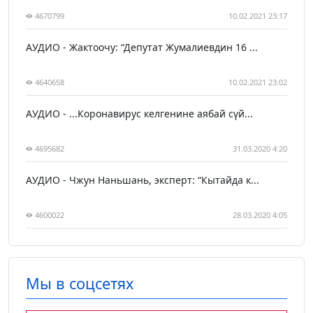
4670799
10.02.2021 23:17
АУДИО - Жактоочу: “Депутат Жумалиевдин 16 ...
4640658
10.02.2021 23:02
АУДИО - ...Коронавирус келгенине аябай сүй...
4695682
31.03.2020 4:20
АУДИО - Чжун Наньшань, эксперт: “Кытайда к...
4600022
28.03.2020 4:05
Мы в соцсетях