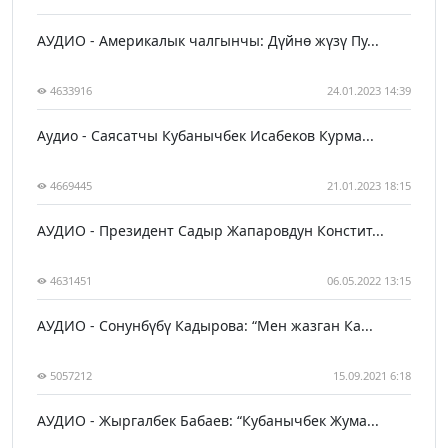
АУДИО - Америкалык чалгынчы: Дүйнө жүзү Пу...
4633916
24.01.2023 14:39
Аудио - Саясатчы Кубанычбек Исабеков Курма...
4669445
21.01.2023 18:15
АУДИО - Президент Садыр Жапаровдун Констит...
4631451
06.05.2022 13:15
АУДИО - Сонунбүбү Кадырова: “Мен жазган Ка...
5057212
15.09.2021 6:18
АУДИО - Жыргалбек Бабаев: “Кубанычбек Жума...