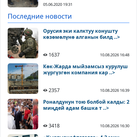
05.06.2020 19:31
Последние новости
Орусия эки калктуу конушту
көзөмөлүнө алганын билд ..>
1637
10.08.2026 16:48
Көк-Жарда мыйзамсыз курулуш
жүргүзгөн компания кар ..>
2357
10.08.2026 16:39
Роналдунун тою болбой калды: 2
миңдей адам башка т ..>
3418
10.08.2026 16:30