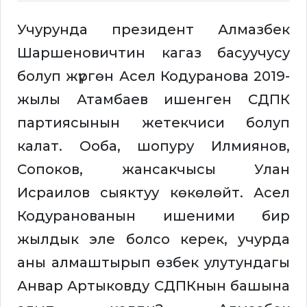
Учурунда президент Алмазбек
Шаршеновичтин кагаз басуучусу
болуп жүргөн Асел Кодуранова 2019-
жылы Атамбаев ишенген СДПК
партиясынын жетекчиси болуп
калат. Ооба, шопуру Илмиянов,
Сопоков, жансакчысы Улан
Исраилов сыяктуу көкөлөйт. Асел
Кодуранованын ишеними бир
жылдык эле болсо керек, учурда
аны алмаштырып өзбек улутундагы
Анвар Артыковду СДПКнын башына