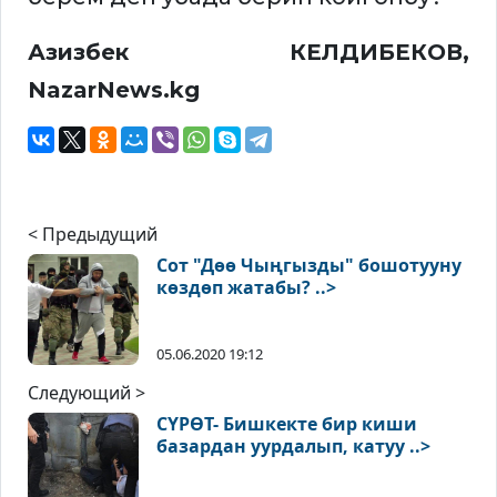
Азизбек КЕЛДИБЕКОВ,
NazarNews.kg
< Предыдущий
Сот "Дөө Чыңгызды" бошотууну
көздөп жатабы? ..>
05.06.2020 19:12
Следующий >
СҮРӨТ- Бишкекте бир киши
базардан уурдалып, катуу ..>