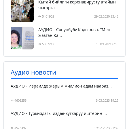
Кытай бийлиги коронавирусту атайын
чыгарга...
5401902
29.02.2020 23:43
АУДИО - Сонунбүбү Кадырова: “Мен
жазган Ка...
5057212
15.09.2021 6:18
Аудио новости
АУДИО - Израилде жарым миллион адам наараз...
4603255
13.03.2023 19:22
АУДИО - Түркиядагы издөө-куткаруу иштерин ...
4573497
19.02.2023 21:32