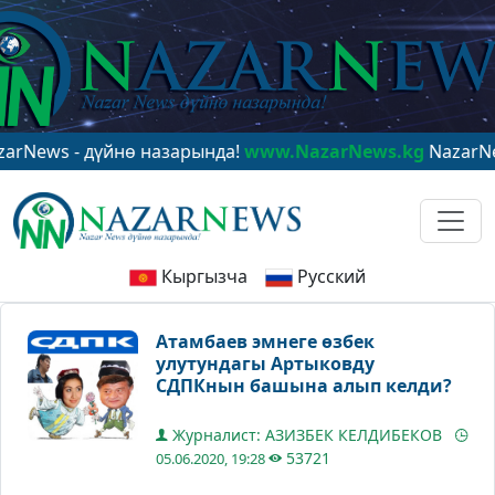
 - дүйнө назарында!
www.NazarNews.kg
NazarNews - в
Кыргызча
Русский
Атамбаев эмнеге өзбек
улутундагы Артыковду
СДПКнын башына алып келди?
Журналист: АЗИЗБЕК КЕЛДИБЕКОВ
53721
05.06.2020, 19:28