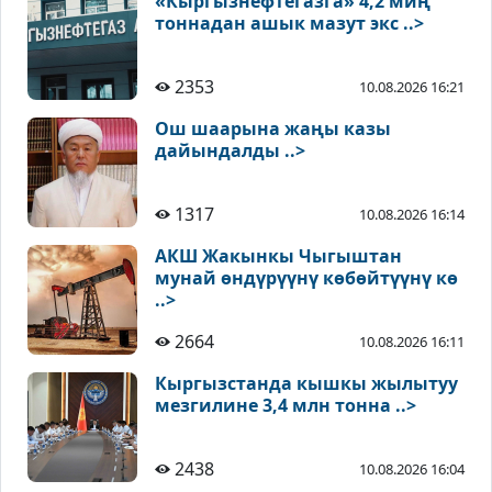
«Кыргызнефтегазга» 4,2 миң
тоннадан ашык мазут экс ..>
2353
10.08.2026 16:21
Ош шаарына жаңы казы
дайындалды ..>
1317
10.08.2026 16:14
АКШ Жакынкы Чыгыштан
мунай өндүрүүнү көбөйтүүнү кө
..>
2664
10.08.2026 16:11
Кыргызстанда кышкы жылытуу
мезгилине 3,4 млн тонна ..>
2438
10.08.2026 16:04