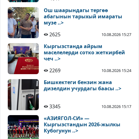
Ош шаарындагы тергөө
абагынын тарыхый имараты
музе ..>
2625
10.08.2026 15:27
Кыргызстанда айрым
маселелерди сотко жеткирбей
чеч ..>
2269
10.08.2026 15:24
Бишкектеги бензин жана
дизелдин учурдагы баасы ..>
3345
10.08.2026 15:17
«АЗИЯГОЛ-СИ» —
Кыргызстандын 2026-жылкы
Кубогунун ..>