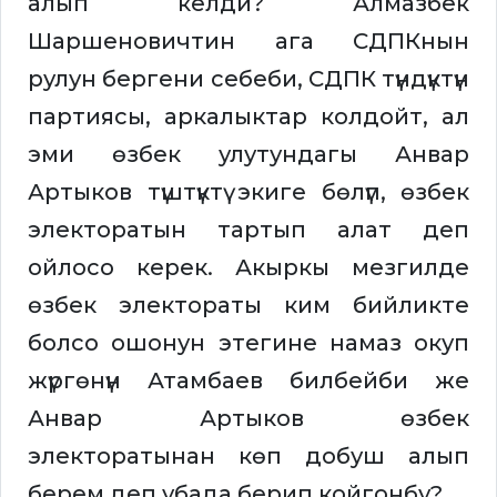
алып келди? Алмазбек
Шаршеновичтин ага СДПКнын
рулун бергени себеби, СДПК түндүктүн
партиясы, аркалыктар колдойт, ал
эми өзбек улутундагы Анвар
Артыков түштүктү экиге бөлүп, өзбек
электоратын тартып алат деп
ойлосо керек. Акыркы мезгилде
өзбек электораты ким бийликте
болсо ошонун этегине намаз окуп
жүргөнүн Атамбаев билбейби же
Анвар Артыков өзбек
электоратынан көп добуш алып
берем деп убада берип койгонбу?