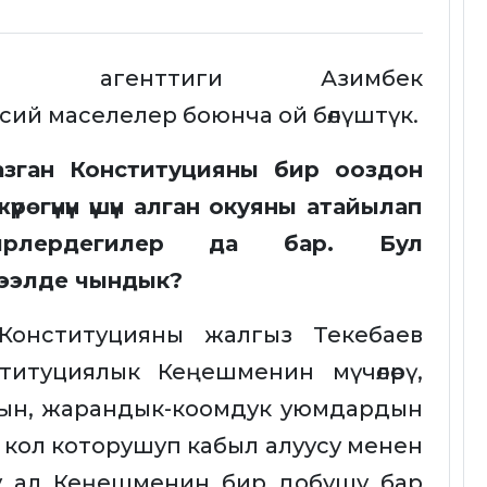
мат агенттиги Азимбек
сий маселелер боюнча ой бөлүштүк.
азган Конституцияны бир ооздон
рөгүнүн үшүн алган окуяны атайылап
ирлердегилер да бар. Бул
гээлде чындык?
 Конституцияны жалгыз Текебаев
ституциялык Кеңешменин мүчөлөрү,
дын, жарандык-коомдук уюмдардын
кол которушуп кабыл алуусу менен
ну ал Кеңешменин бир добушу бар