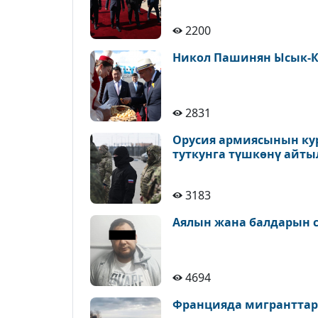
2200
Никол Пашинян Ысык-К
2831
Орусия армиясынын ку
туткунга түшкөнү айт
3183
Аялын жана балдарын с
4694
Францияда мигранттар