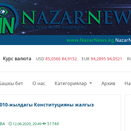
www.NazarNews.kg
NazarNews - дүйнө
Курс валюта
USD
85,0566
84,9152
EUR
94,2895
94,0521
R
Башкы бет
О нас
Категориялар
Архив
На
2010-жылдагы Конституцияны жалгыз
ЕВА
51744
12.06.2020, 20:49