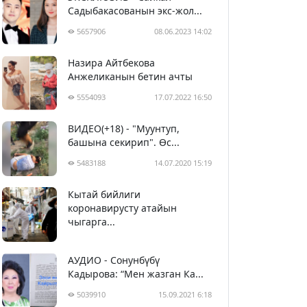
Садыбакасованын экс-жол...
5657906
08.06.2023 14:02
Назира Айтбекова
Анжеликанын бетин ачты
5554093
17.07.2022 16:50
ВИДЕО(+18) - "Муунтуп,
башына секирип". Өс...
5483188
14.07.2020 15:19
Кытай бийлиги
5393572
29.02.2020 23:43
коронавирусту атайын
чыгарга...
АУДИО - Сонунбүбү
Кадырова: “Мен жазган Ка...
5039910
15.09.2021 6:18