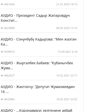
4661664
21.01.2023 18:15
АУДИО - Президент Садыр Жапаровдун
Констит...
4623889
06.05.2022 13:15
АУДИО - Сонунбүбү Кадырова: “Мен жазган
Ка...
5039910
15.09.2021 6:18
АУДИО - Жыргалбек Бабаев: “Кубанычбек
Жума...
4662627
10.02.2021 23:17
АУДИО - Жактоочу: “Депутат Жумалиевдин
16 ...
4632964
10.02.2021 23:02
АУДИО - ...Коронавирус келгенине аябай