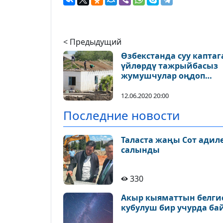
< Предыдущий
Өзбекстанда суу каптаг
үйлөрдү тажрыйбасыз
жумушчулар оңдоп
жатышат
12.06.2020 20:00
Последние новости
Таласта жаңы Сот адил
салынды
330
Акыр кыяматтын белгис
кубулуш бир учурда ба