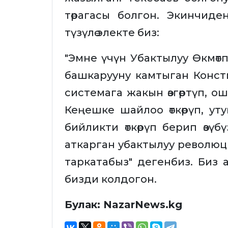
төрагасы болгон. Экинчид
түзүлө электе биз:
"Эмне үчүн Убактылуу Өкмөт
башкарууну камтыган Конст
системага жакын өзгөртүп, 
Кеңешке шайлоо өткөрүп, ут
бийликти өткөрүп берип өзү
аткарган убактылуу революци
таркатабыз" дегенбиз. Биз 
бизди колдогон.
Булак: NazarNews.kg