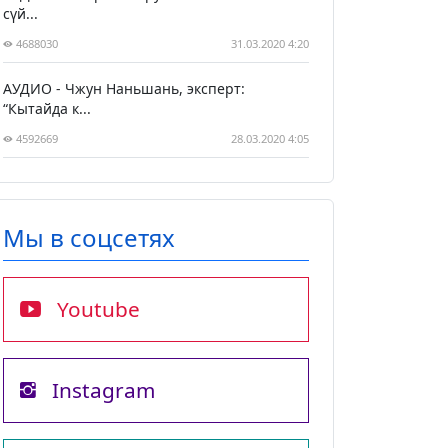
сүй...
4688030
31.03.2020 4:20
АУДИО - Чжун Наньшань, эксперт:
“Кытайда к...
4592669
28.03.2020 4:05
Мы в соцсетях
Youtube
Instagram