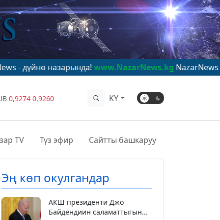
 назарында!
www.NazarNews.kg
NazarNews - в центре 
KY
UB
0,9274
0,9260
зар TV
Түз эфир
Сайтты башкаруу
Эң көп окулгандар
АКШ президенти Джо
Байдендиин саламаттыгын...