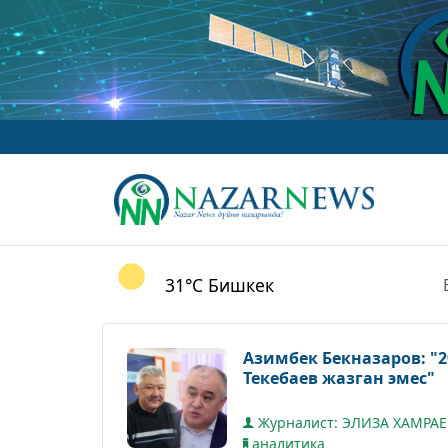
31°C
Бишкек
Азимбек Бекназаров: "
Текебаев жазган эмес"
Журналист: ЭЛИЗА ХАМРА
аналитика