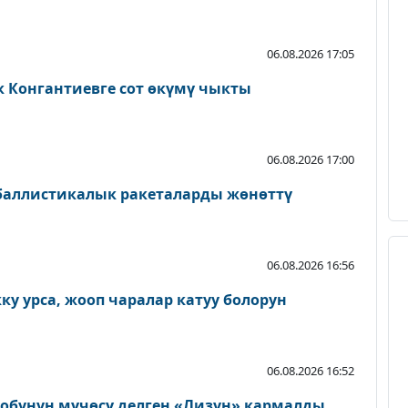
06.08.2026 17:05
к Конгантиевге сот өкүмү чыкты
06.08.2026 17:00
 баллистикалык ракеталарды жөнөттү
06.08.2026 16:56
у урса, жооп чаралар катуу болорун
06.08.2026 16:52
тобунун мүчөсү делген «Лизун» кармалды