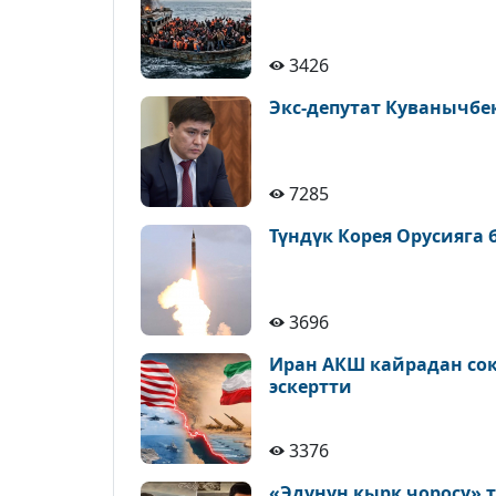
3426
Экс-депутат Куванычбе
7285
Түндүк Корея Орусияга
3696
Иран АКШ кайрадан сокк
эскертти
3376
«Эдунун кырк чоросу» 