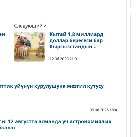
Следующий >
ан
Кытай 1,8 миллиард
доллар бересеси бар
Кыргызстандын
карыздарын токтотту
12.06.2020 21:01
еттик үйүнүн курулушуна мезгил кутусу
06.08.2026 18:41
и: 12-августта асманда үч астрономиялык
йкалат