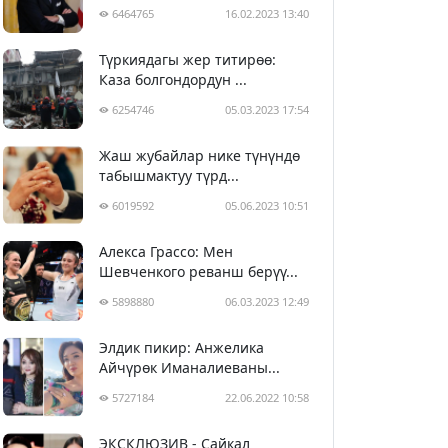
6464765
16.02.2023 13:40
Түркиядагы жер титирөө:
Каза болгондордун ...
6254746
05.03.2023 17:54
Жаш жубайлар нике түнүндө
табышмактуу түрд...
6019592
05.06.2023 10:51
Алекса Грассо: Мен
Шевченкого реванш берүү...
5898880
06.03.2023 12:49
Элдик пикир: Анжелика
Айчүрөк Иманалиеваны...
5727184
22.06.2022 10:58
ЭКСКЛЮЗИВ - Сайкал