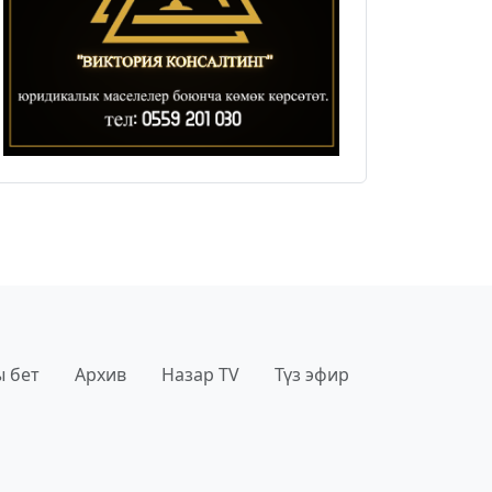
 бет
Архив
Назар TV
Түз эфир