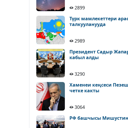
2899
Түрк мамлекеттери ара
талкууланууда
2989
Президент Садыр Жапа
кабыл алды
3290
Хаменеи кеңсеси Пезе
четке какты
3064
РФ башчысы Мишустин 