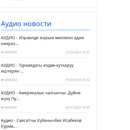
Аудио новости
АУДИО - Израилде жарым миллион адам
наараз...
4595493
13.03.2023 19:22
АУДИО - Түркиядагы издөө-куткаруу
иштерин ...
4565853
19.02.2023 21:32
АУДИО - Америкалык чалгынчы: Дүйнө
жүзү Пу...
4626707
24.01.2023 14:39
Аудио - Саясатчы Кубанычбек Исабеков
Курма...