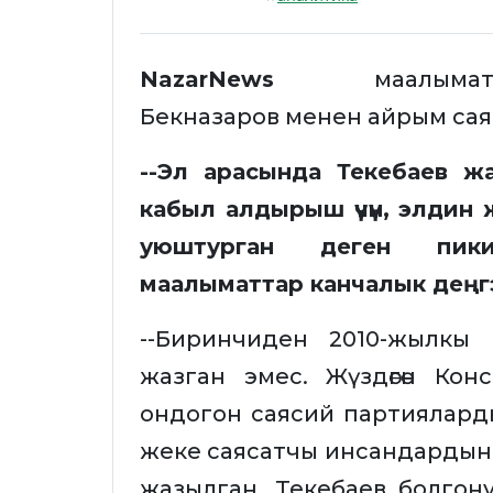
NazarNews
маалы
Бекназаров менен айрым сая
--Эл арасында Текебаев ж
кабыл алдырыш үчүн, элдин жү
уюштурган деген пик
маалыматтар канчалык дең
--Биринчиден 2010-жылкы
жазган эмес. Жүздөгөн Кон
ондогон саясий партиялар
жеке саясатчы инсандардын 
жазылган. Текебаев болго