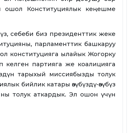
ен ошол Конституциялык кеңешме
пүз, себеби биз президенттик жеке
итуцияны, парламенттик башкаруу
ошол конституцияга ылайык Жогорку
уп келген партияга же коалицияга
бүздүн тарыхый миссиябызды толук
ялык бийлик катары өзүбүздү-өзүбүз
аны толук аткардык. Эл ошон үчүн