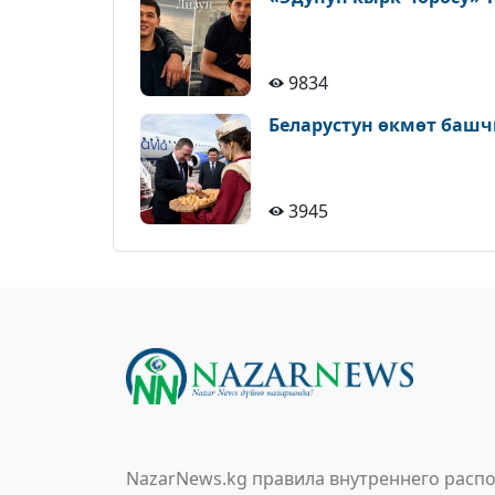
9834
Беларустун өкмөт башч
3945
NazarNews.kg правила внутреннего распо