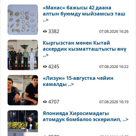
«Манас» бажысы 42 даана
алтын буюмду мыйзамсыз таш
..>
3382
07.08.2026 16:26
Кыргызстан менен Кытай
аскердик кызматташтыкты өнү
..>
4245
07.08.2026 16:22
«Лизун» 15-августка чейин
камалды ..>
4707
07.08.2026 16:19
Японияда Хиросимадагы
атомдук бомбалоо эскерилип, ..>