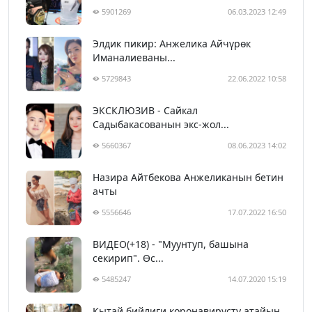
5901269
06.03.2023 12:49
Элдик пикир: Анжелика Айчүрөк
Иманалиеваны...
5729843
22.06.2022 10:58
ЭКСКЛЮЗИВ - Сайкал
Садыбакасованын экс-жол...
5660367
08.06.2023 14:02
Назира Айтбекова Анжеликанын бетин
ачты
5556646
17.07.2022 16:50
ВИДЕО(+18) - "Муунтуп, башына
секирип". Өс...
5485247
14.07.2020 15:19
Кытай бийлиги коронавирусту атайын