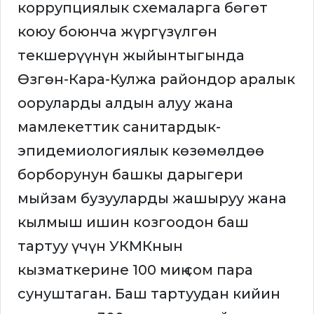
коррупциялык схемаларга бөгөт
коюу боюнча жүргүзүлгөн
текшерүүнүн жыйынтыгында
Өзгөн-Кара-Кулжа райондор аралык
ооруларды алдын алуу жана
мамлекеттик санитардык-
эпидемиологиялык көзөмөлдөө
борборунун башкы дарыгери
мыйзам бузууларды жашыруу жана
кылмыш ишин козгоодон баш
тартуу үчүн УКМКнын
кызматкерине 100 миң сом пара
сунуштаган. Баш тартуудан кийин