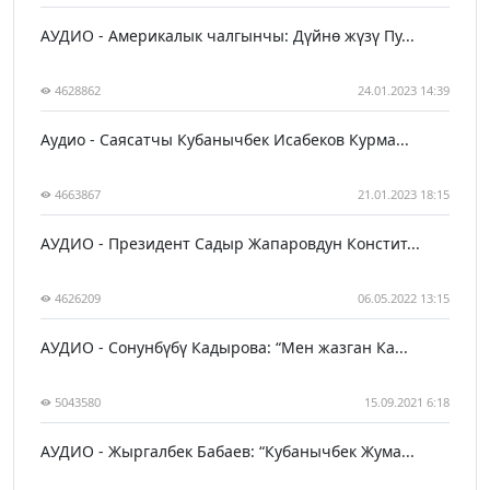
АУДИО - Америкалык чалгынчы: Дүйнө жүзү Пу...
4628862
24.01.2023 14:39
Аудио - Саясатчы Кубанычбек Исабеков Курма...
4663867
21.01.2023 18:15
АУДИО - Президент Садыр Жапаровдун Констит...
4626209
06.05.2022 13:15
АУДИО - Сонунбүбү Кадырова: “Мен жазган Ка...
5043580
15.09.2021 6:18
АУДИО - Жыргалбек Бабаев: “Кубанычбек Жума...