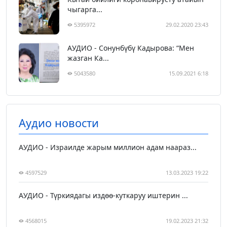
чыгарга...
5395972
29.02.2020 23:43
АУДИО - Сонунбүбү Кадырова: “Мен
жазган Ка...
5043580
15.09.2021 6:18
Аудио новости
АУДИО - Израилде жарым миллион адам наараз...
4597529
13.03.2023 19:22
АУДИО - Түркиядагы издөө-куткаруу иштерин ...
4568015
19.02.2023 21:32