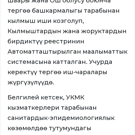
шаары жана Ош облусу боюнча
тергөө башкармалыгы тарабынан
кылмыш иши козголуп,
Кылмыштардын жана жоруктардын
бирдиктүү реестринин
Автоматташтырылган маалыматтык
системасына катталган. Учурда
керектүү тергөө иш-чаралары
жүргүзүлүүдө.
Белгилей кетсек, УКМК
кызматкерлери тарабынан
санитардык-эпидемиологиялык
көзөмөлдөө тутумундагы