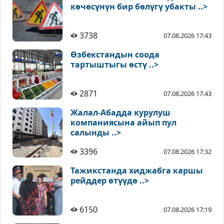
көчөсүнүн бир бөлүгү убакты ..>
3738
07.08.2026 17:43
Өзбекстандын соода
тартыштыгы өстү ..>
2871
07.08.2026 17:43
Жалал-Абадда курулуш
компаниясына айып пул
салынды ..>
3396
07.08.2026 17:32
Тажикстанда хиджабга каршы
рейддер өтүүдө ..>
6150
07.08.2026 17:19