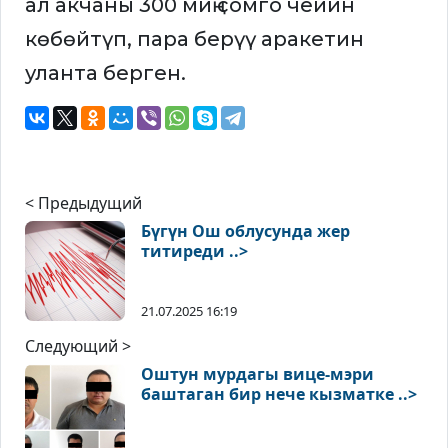
ал акчаны 300 миң сомго чейин
көбөйтүп, пара берүү аракетин
уланта берген.
< Предыдущий
Бүгүн Ош облусунда жер
титиреди ..>
21.07.2025 16:19
Следующий >
Оштун мурдагы вице-мэри
баштаган бир нече кызматке ..>