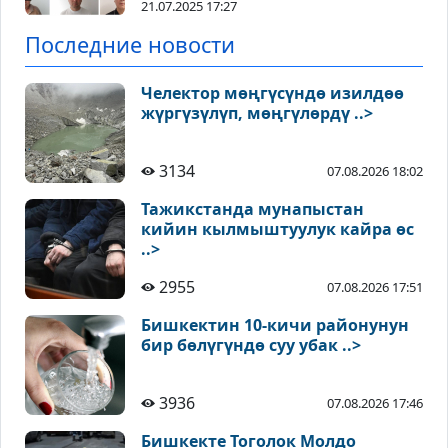
21.07.2025 17:27
Последние новости
Челектор мөңгүсүндө изилдөө
жүргүзүлүп, мөңгүлөрдү ..>
3134
07.08.2026 18:02
Тажикстанда мунапыстан
кийин кылмыштуулук кайра өс
..>
2955
07.08.2026 17:51
Бишкектин 10-кичи районунун
бир бөлүгүндө суу убак ..>
3936
07.08.2026 17:46
Бишкекте Тоголок Молдо