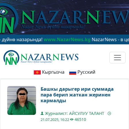
 назарында!
www.NazarNews.kg
NazarNews - в центре м
Кыргызча
Русский
Башкы дарыгер ири суммада
пара берип жаткан жеринен
кармалды
Журналист: АЙСУЛУУ ТАЛАНТ
46510
21.07.2025, 16:22