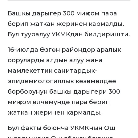
Башкы дарыгер 300 миң сом пара
берип жаткан жеринен кармалды.
Бул тууралуу УКМКдан билдиришти.
16-июлда Өзгөн райондор аралык
ооруларды алдын алуу жана
мамлекеттик санитардык-
эпидемиологиялык көзөмөлдөө
борборунун башкы дарыгери 300
миң сом өлчөмүндө пара берип
жаткан жеринен кармалды.
Бул факты боюнча УКМКнын Ош