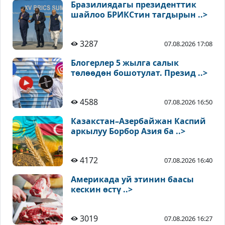
Бразилиядагы президенттик
шайлоо БРИКСтин тагдырын ..>
3287
07.08.2026 17:08
Блогерлер 5 жылга салык
төлөөдөн бошотулат. Презид ..>
4588
07.08.2026 16:50
Казакстан–Азербайжан Каспий
аркылуу Борбор Азия ба ..>
4172
07.08.2026 16:40
Америкада уй этинин баасы
кескин өстү ..>
3019
07.08.2026 16:27