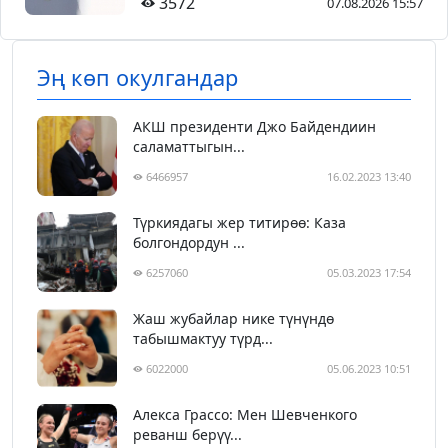
3572
07.08.2026 15:57
Эң көп окулгандар
АКШ президенти Джо Байдендиин
саламаттыгын...
6466957
16.02.2023 13:40
Түркиядагы жер титирөө: Каза
болгондордун ...
6257060
05.03.2023 17:54
Жаш жубайлар нике түнүндө
табышмактуу түрд...
6022000
05.06.2023 10:51
Алекса Грассо: Мен Шевченкого
реванш берүү...