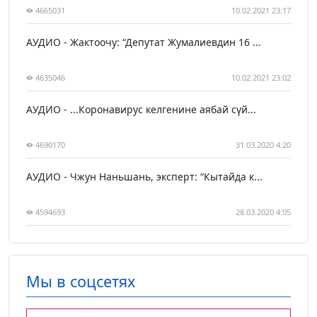
4665031
10.02.2021 23:17
АУДИО - Жактоочу: “Депутат Жумалиевдин 16 ...
4635046
10.02.2021 23:02
АУДИО - ...Коронавирус келгенине аябай сүй...
4690170
31.03.2020 4:20
АУДИО - Чжун Наньшань, эксперт: “Кытайда к...
4594693
28.03.2020 4:05
Мы в соцсетях