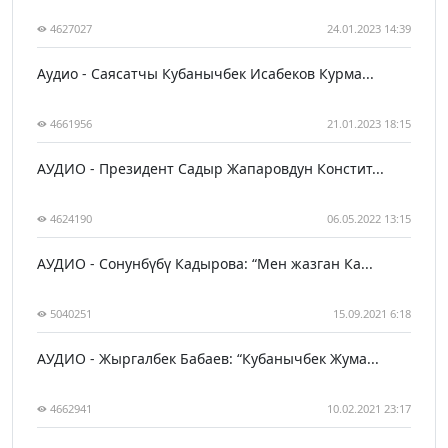
4627027
24.01.2023 14:39
Аудио - Саясатчы Кубанычбек Исабеков Курма...
4661956
21.01.2023 18:15
АУДИО - Президент Садыр Жапаровдун Констит...
4624190
06.05.2022 13:15
АУДИО - Сонунбүбү Кадырова: “Мен жазган Ка...
5040251
15.09.2021 6:18
АУДИО - Жыргалбек Бабаев: “Кубанычбек Жума...
4662941
10.02.2021 23:17