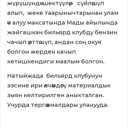
жүрүшүндө шектүүлөр сүйлөшүп
алып, жеке таарынычтарынан улам
өч алуу максатында Мады айылында
жайгашкан бильярд клубду бензин
чачып өрттөшүп, андан соң окуя
болгон жерден качып
кетишкендиги маалым болгон.
Натыйжада бильярд клубунун
ээсине ири өлчөмдөгү материалдык
зыян келтирилген аныкталган.
Учурда тергөө амалдары уланууда.