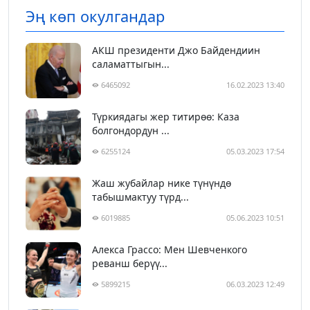
Эң көп окулгандар
АКШ президенти Джо Байдендиин
саламаттыгын...
6465092
16.02.2023 13:40
Түркиядагы жер титирөө: Каза
болгондордун ...
6255124
05.03.2023 17:54
Жаш жубайлар нике түнүндө
табышмактуу түрд...
6019885
05.06.2023 10:51
Алекса Грассо: Мен Шевченкого
реванш берүү...
5899215
06.03.2023 12:49