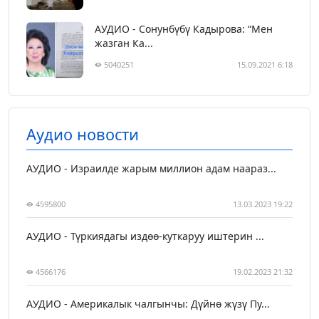
АУДИО - Сонунбүбү Кадырова: “Мен
жазган Ка...
5040251
15.09.2021 6:18
Аудио новости
АУДИО - Израилде жарым миллион адам наараз...
4595800
13.03.2023 19:22
АУДИО - Түркиядагы издөө-куткаруу иштерин ...
4566176
19.02.2023 21:32
АУДИО - Америкалык чалгынчы: Дүйнө жүзү Пу...