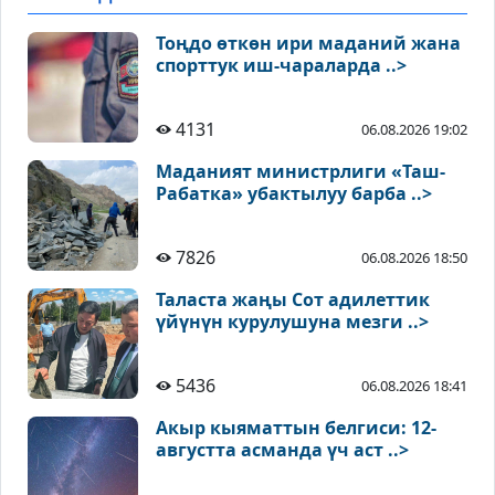
Тоңдо өткөн ири маданий жана
спорттук иш-чараларда ..>
4131
06.08.2026 19:02
Маданият министрлиги «Таш-
Рабатка» убактылуу барба ..>
7826
06.08.2026 18:50
Таласта жаңы Сот адилеттик
үйүнүн курулушуна мезги ..>
5436
06.08.2026 18:41
Акыр кыяматтын белгиси: 12-
августта асманда үч аст ..>