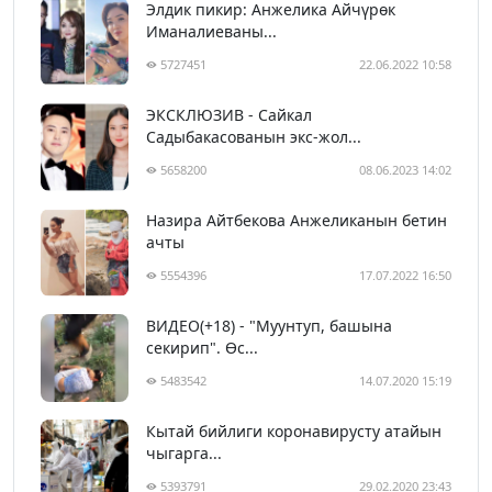
Элдик пикир: Анжелика Айчүрөк
Иманалиеваны...
5727451
22.06.2022 10:58
ЭКСКЛЮЗИВ - Сайкал
Садыбакасованын экс-жол...
5658200
08.06.2023 14:02
Назира Айтбекова Анжеликанын бетин
ачты
5554396
17.07.2022 16:50
ВИДЕО(+18) - "Муунтуп, башына
секирип". Өс...
5483542
14.07.2020 15:19
Кытай бийлиги коронавирусту атайын
чыгарга...
5393791
29.02.2020 23:43