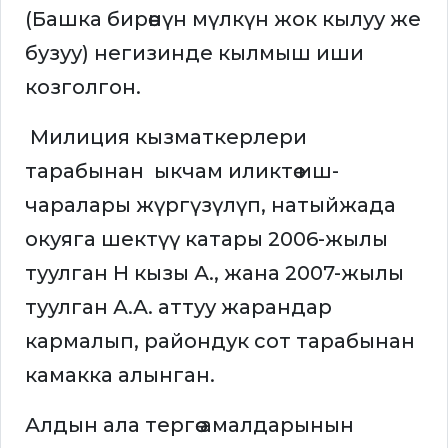
(Башка бирөөнүн мүлкүн жок кылуу же
бузуу) негизинде кылмыш иши
козголгон.
Милиция кызматкерлери
тарабынан ыкчам иликтөө иш-
чаралары жүргүзүлүп, натыйжада
окуяга шектүү катары 2006-жылы
туулган Н кызы А., жана 2007-жылы
туулган А.А. аттуу жарандар
кармалып, райондук сот тарабынан
камакка алынган.
Алдын ала тергөө амалдарынын