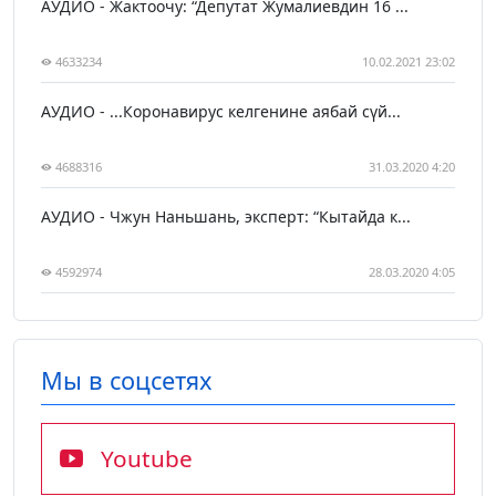
АУДИО - Жактоочу: “Депутат Жумалиевдин 16 ...
4633234
10.02.2021 23:02
АУДИО - ...Коронавирус келгенине аябай сүй...
4688316
31.03.2020 4:20
АУДИО - Чжун Наньшань, эксперт: “Кытайда к...
4592974
28.03.2020 4:05
Мы в соцсетях
Youtube