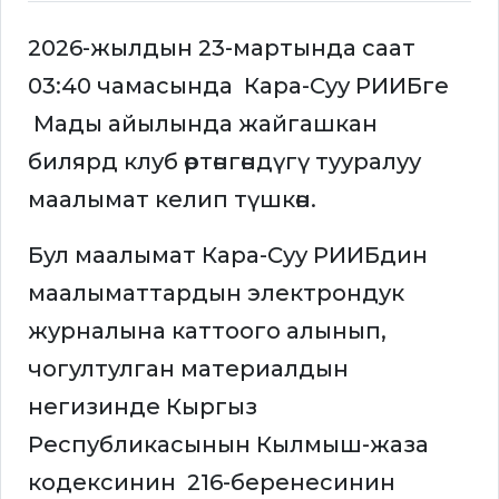
2026-жылдын 23-мартында саат
03:40 чамасында Кара-Суу РИИБге
Мады айылында жайгашкан
билярд клуб өртөнгөндүгү тууралуу
маалымат келип түшкөн.
Бул маалымат Кара-Суу РИИБдин
маалыматтардын электрондук
журналына каттоого алынып,
чогултулган материалдын
негизинде Кыргыз
Республикасынын Кылмыш-жаза
кодексинин 216-беренесинин