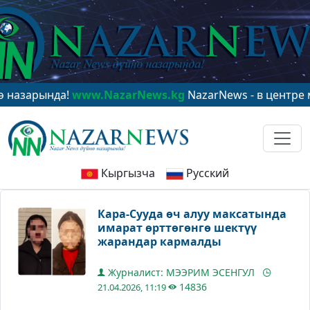
ында!
www.NazarNews.kg
NazarNews - в центре мирово
Кыргызча
Русский
Кара-Сууда өч алуу максатында
имарат өрттөгөнгө шектүү
жарандар кармалды
Журналист: МЭЭРИМ ЭСЕНГУЛ
14836
21.04.2026, 11:19