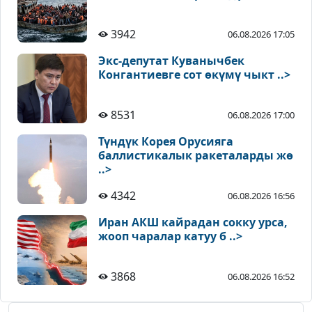
3942
06.08.2026 17:05
Экс-депутат Куванычбек
Конгантиевге сот өкүмү чыкт ..>
8531
06.08.2026 17:00
Түндүк Корея Орусияга
баллистикалык ракеталарды жө
..>
4342
06.08.2026 16:56
Иран АКШ кайрадан сокку урса,
жооп чаралар катуу б ..>
3868
06.08.2026 16:52