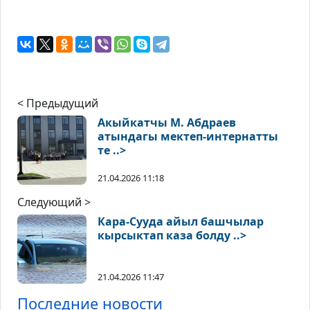
< Предыдущий
Акыйкатчы М. Абдраев
атындагы мектеп-интернатты
те ..>
21.04.2026 11:18
Следующий >
Кара-Сууда айыл башчылар
кырсыктап каза болду ..>
21.04.2026 11:47
Последние новости