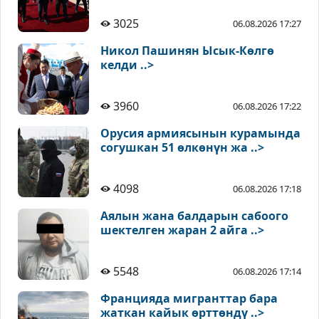
3025
06.08.2026 17:27
Никол Пашинян Ысык-Көлгө
келди ..>
3960
06.08.2026 17:22
Орусия армиясынын курамында
согушкан 51 өлкөнүн жа ..>
4098
06.08.2026 17:18
Аялын жана балдарын сабоого
шектелген жаран 2 айга ..>
5548
06.08.2026 17:14
Францияда мигранттар бара
жаткан кайык өрттөндү ..>