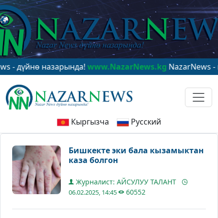
үйнө назарында!
www.NazarNews.kg
NazarNews - в цен
Кыргызча
Русский
Бишкекте эки бала кызамыктан
каза болгон
Журналист: АЙСУЛУУ ТАЛАНТ
60552
06.02.2025, 14:45