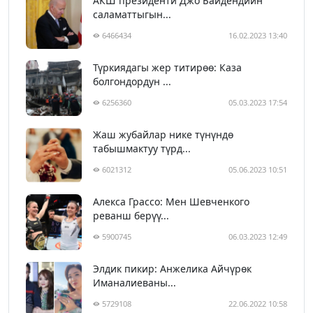
АКШ президенти Джо Байдендиин
саламаттыгын...
6466434
16.02.2023 13:40
Түркиядагы жер титирөө: Каза
болгондордун ...
6256360
05.03.2023 17:54
Жаш жубайлар нике түнүндө
табышмактуу түрд...
6021312
05.06.2023 10:51
Алекса Грассо: Мен Шевченкого
реванш берүү...
5900745
06.03.2023 12:49
Элдик пикир: Анжелика Айчүрөк
Иманалиеваны...
5729108
22.06.2022 10:58