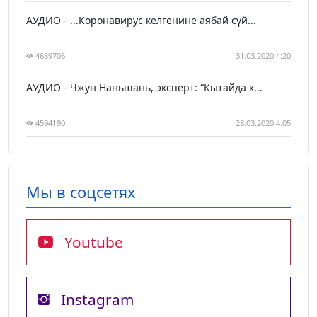
АУДИО - ...Коронавирус келгенине аябай сүй...
4689706
31.03.2020 4:20
АУДИО - Чжун Наньшань, эксперт: “Кытайда к...
4594190
28.03.2020 4:05
Мы в соцсетях
Youtube
Instagram