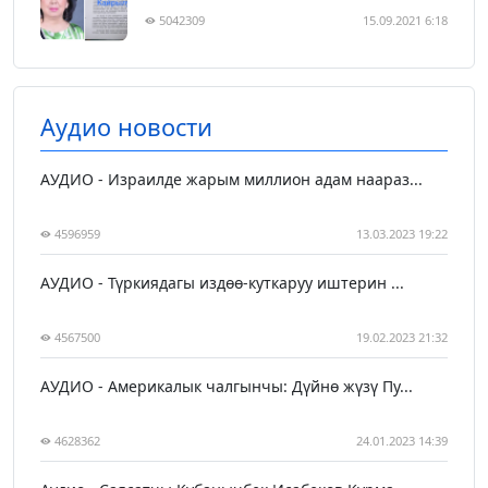
5042309
15.09.2021 6:18
Аудио новости
АУДИО - Израилде жарым миллион адам наараз...
4596959
13.03.2023 19:22
АУДИО - Түркиядагы издөө-куткаруу иштерин ...
4567500
19.02.2023 21:32
АУДИО - Америкалык чалгынчы: Дүйнө жүзү Пу...
4628362
24.01.2023 14:39