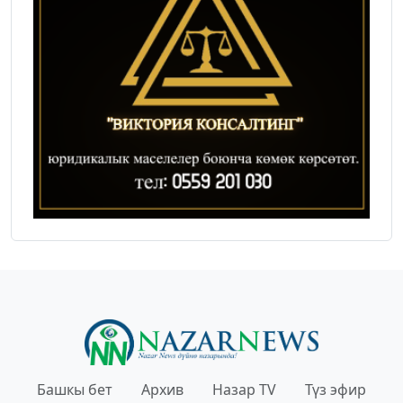
Башкы бет
Архив
Назар TV
Түз эфир