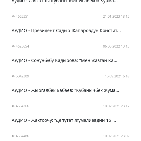
Аудио - Саясатчы Кубанычбек Исабеков Курма...
4663351
21.01.2023 18:15
АУДИО - Президент Садыр Жапаровдун Констит...
4625654
06.05.2022 13:15
АУДИО - Сонунбүбү Кадырова: “Мен жазган Ка...
5042309
15.09.2021 6:18
АУДИО - Жыргалбек Бабаев: “Кубанычбек Жума...
4664366
10.02.2021 23:17
АУДИО - Жактоочу: “Депутат Жумалиевдин 16 ...
4634486
10.02.2021 23:02