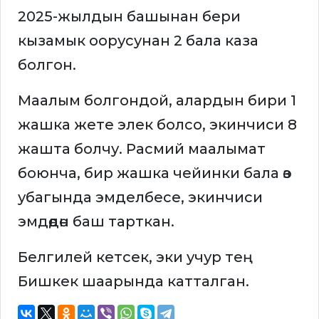
2025-жылдын башынан бери
кызамык оорусунан 2 бала каза
болгон.
Маалым болгондой, алардын бири 1
жашка жете элек болсо, экинчиси 8
жашта болчу. Расмий маалымат
боюнча, бир жашка чейинки бала өз
убагында эмделбесе, экинчиси
эмдөөдөн баш тарткан.
Белгилей кетсек, эки учур тең
Бишкек шаарында катталган.