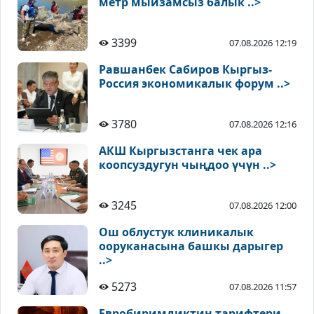
метр мыйзамсыз балык ..>
3399
07.08.2026 12:19
Равшанбек Сабиров Кыргыз-
Россия экономикалык форум ..>
3780
07.08.2026 12:16
АКШ Кыргызстанга чек ара
коопсуздугун чыңдоо үчүн ..>
3245
07.08.2026 12:00
Ош облустук клиникалык
ооруканасына башкы дарыгер
..>
5273
07.08.2026 11:57
Евробиримдиктин тарифтери