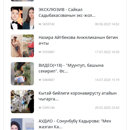
ЭКСКЛЮЗИВ - Сайкал
Садыбакасованын экс-жол...
5659742
08.06.2023 14:02
Назира Айтбекова Анжеликанын бетин
ачты
5555887
17.07.2022 16:50
ВИДЕО(+18) - "Муунтуп, башына
секирип". Өс...
5484887
14.07.2020 15:19
Кытай бийлиги коронавирусту атайын
чыгарга...
5395146
29.02.2020 23:43
АУДИО - Сонунбүбү Кадырова: “Мен
жазган Ка...