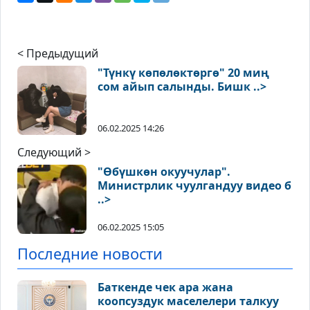
< Предыдущий
"Түнкү көпөлөктөргө" 20 миң
сом айып салынды. Бишк ..>
06.02.2025 14:26
Следующий >
"Өбүшкөн окуучулар".
Министрлик чуулгандуу видео б
..>
06.02.2025 15:05
Последние новости
Баткенде чек ара жана
коопсуздук маселелери талкуу