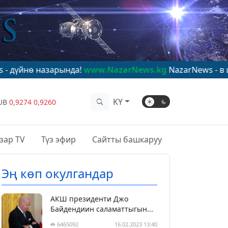
зарында!
www.NazarNews.kg
NazarNews - в центре мир
KY
UB
0,9274
0,9260
зар TV
Түз эфир
Сайтты башкаруу
Эң көп окулгандар
АКШ президенти Джо
Байдендиин саламаттыгын...
6465092
16.02.2023 13:40