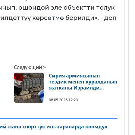
ынып, ошондой эле объектти толук
илдеттүү көрсөтмө берилди», - деп
Следующий >
Сирия армиясынын
тездик менен куралданып
жатканы Израилди
кооптонтууда
08.05.2026 12:23
ий жана спорттук иш-чараларда коомдук