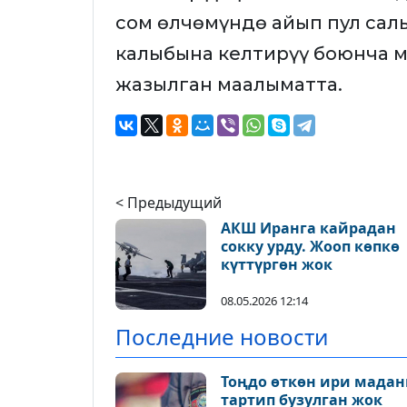
сом өлчөмүндө айып пул сал
калыбына келтирүү боюнча м
жазылган маалыматта.
< Предыдущий
АКШ Иранга кайрадан
сокку урду. Жооп көпкө
күттүргөн жок
08.05.2026 12:14
Последние новости
Тоңдо өткөн ири мадан
тартип бузулган жок