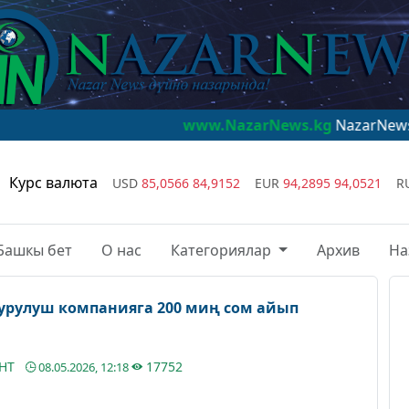
www.NazarNews.kg
NazarNews - дүйнө на
Курс валюта
USD
85,0566
84,9152
EUR
94,2895
94,0521
R
Башкы бет
О нас
Категориялар
Архив
На
курулуш компанияга 200 миң сом айып
АНТ
17752
08.05.2026, 12:18