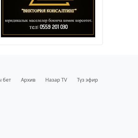
 бет
Архив
Назар TV
Түз эфир