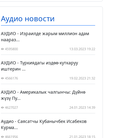
Аудио новости
АУДИО - Израилде жарым миллион адам
наараз...
4595800
13.03.2023 19:22
АУДИО - Түркиядагы издөө-куткаруу
иштерин ...
4566176
19.02.2023 21:32
АУДИО - Америкалык чалгынчы: Дүйнө
жүзү Пу...
4627027
24.01.2023 14:39
Аудио - Саясатчы Кубанычбек Исабеков
Курма...
4661956
21.01.2023 18:15