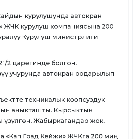
 жайдын курулушунда автокран
» ЖЧК курулуш компаниясына 200
ууралуу Курулуш министрлиги
21/2 дарегинде болгон.
үү учурунда автокран оодарылып
ъектте техникалык коопсуздук
анын аныкташты. Кырсыктын
 үзүлгөн. Жабыркагандар жок.
«Кап Град Кейжи» ЖЧКга 200 миң