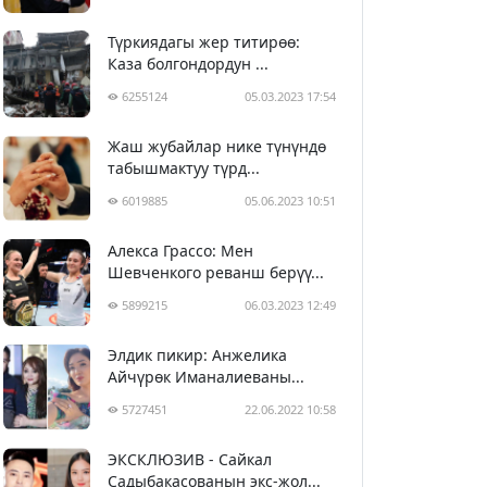
Түркиядагы жер титирөө:
Каза болгондордун ...
6255124
05.03.2023 17:54
Жаш жубайлар нике түнүндө
табышмактуу түрд...
6019885
05.06.2023 10:51
Алекса Грассо: Мен
Шевченкого реванш берүү...
5899215
06.03.2023 12:49
Элдик пикир: Анжелика
Айчүрөк Иманалиеваны...
5727451
22.06.2022 10:58
ЭКСКЛЮЗИВ - Сайкал
Садыбакасованын экс-жол...