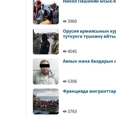
Никол Пашинян Ысык-К
3960
Орусия армиясынын ку
туткунга түшкөнү айт
4045
Аялын жана балдарын с
5306
Францияда мигранттар
3763