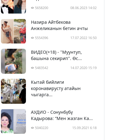
5658200
08.06.2023 14:02
Назира Айтбекова
Анжеликанын бетин ачты
5554396
17.07.2022 16:50
ВИДЕО(+18) - "Муунтуп,
башына секирип". Өс...
5483542
14.07.2020 15:19
Кытай бийлиги
5393791
29.02.2020 23:43
коронавирусту атайын
чыгарга...
АУДИО - Сонунбүбү
Кадырова: “Мен жазган Ка...
5040220
15.09.2021 6:18