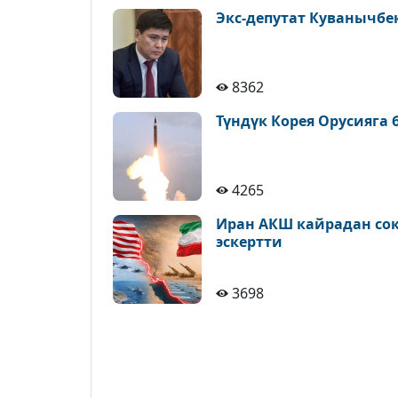
Экс-депутат Куванычбе
8362
Түндүк Корея Орусияга
4265
Иран АКШ кайрадан сокк
эскертти
3698