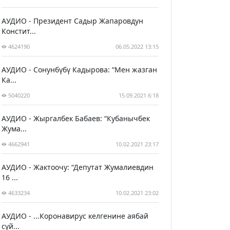
АУДИО - Президент Садыр Жапаровдун
Констит...
4624190
06.05.2022 13:15
АУДИО - Сонунбүбү Кадырова: “Мен жазган
Ка...
5040220
15.09.2021 6:18
АУДИО - Жыргалбек Бабаев: “Кубанычбек
Жума...
4662941
10.02.2021 23:17
АУДИО - Жактоочу: “Депутат Жумалиевдин
16 ...
4633234
10.02.2021 23:02
АУДИО - ...Коронавирус келгенине аябай
сүй...