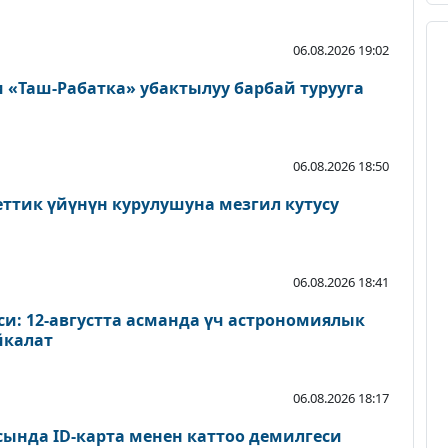
06.08.2026 19:02
«Таш-Рабатка» убактылуу барбай турууга
06.08.2026 18:50
еттик үйүнүн курулушуна мезгил кутусу
06.08.2026 18:41
и: 12-августта асманда үч астрономиялык
йкалат
06.08.2026 18:17
сында ID-карта менен каттоо демилгеси