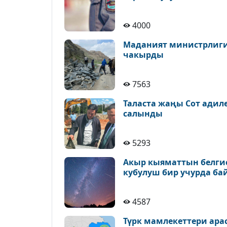
4000
Маданият министрлиги 
чакырды
7563
Таласта жаңы Сот адил
салынды
5293
Акыр кыяматтын белгис
кубулуш бир учурда ба
4587
Түрк мамлекеттери ара