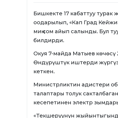
Бишкекте 17 кабаттуу турак
оодарылып, «Кап Град Кейжи
миң сом айып салынды. Бул т
билдирди.
Окуя 7-майда Матыев көчөсү 
Өндүрүштүк иштерди жүргүз
кеткен.
Министрликтин адистери об
талаптары толук сакталбаг
кесепетинен электр зымдары
«Текшерүүнүн жыйынтыгында 