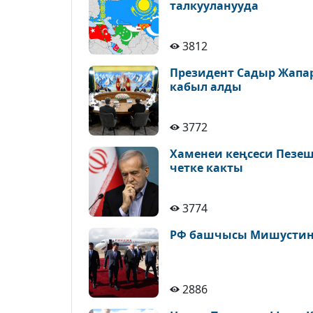
талкууланууда
3812
Президент Садыр Жапа
кабыл алды
3772
Хаменеи кеңсеси Пезе
четке какты
3774
РФ башчысы Мишустин 
2886