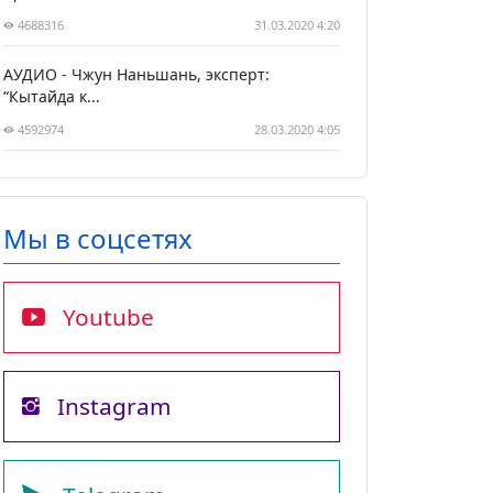
4688316
31.03.2020 4:20
АУДИО - Чжун Наньшань, эксперт:
“Кытайда к...
4592974
28.03.2020 4:05
Мы в соцсетях
Youtube
Instagram