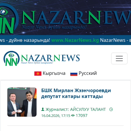
йнө назарында!
www.NazarNews.kg
NazarNews - в цент
Кыргызча
Русский
БШК Мирлан Жээнчороевди
депутат катары каттады
Журналист: АЙСУЛУУ ТАЛАНТ
17097
16.04.2026, 17:15