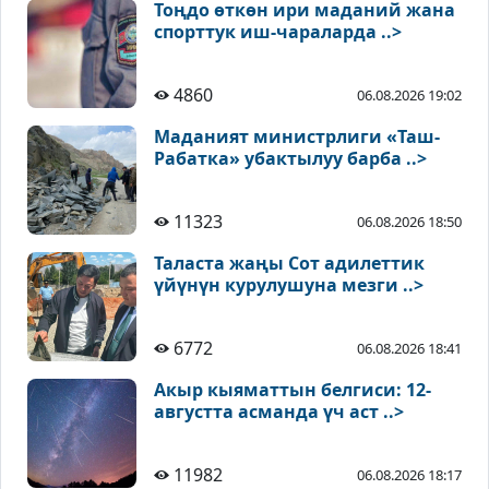
Тоңдо өткөн ири маданий жана
спорттук иш-чараларда ..>
4860
06.08.2026 19:02
Маданият министрлиги «Таш-
Рабатка» убактылуу барба ..>
11323
06.08.2026 18:50
Таласта жаңы Сот адилеттик
үйүнүн курулушуна мезги ..>
6772
06.08.2026 18:41
Акыр кыяматтын белгиси: 12-
августта асманда үч аст ..>
11982
06.08.2026 18:17