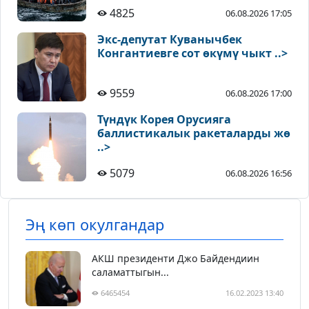
4825
06.08.2026 17:05
Экс-депутат Куванычбек
Конгантиевге сот өкүмү чыкт ..>
9559
06.08.2026 17:00
Түндүк Корея Орусияга
баллистикалык ракеталарды жө
..>
5079
06.08.2026 16:56
Эң көп окулгандар
АКШ президенти Джо Байдендиин
саламаттыгын...
6465454
16.02.2023 13:40