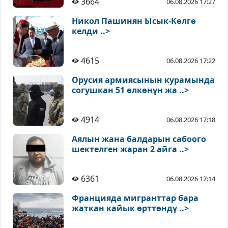
3664
06.08.2026 17:27
Никол Пашинян Ысык-Көлгө
келди ..>
4615
06.08.2026 17:22
Орусия армиясынын курамында
согушкан 51 өлкөнүн жа ..>
4914
06.08.2026 17:18
Аялын жана балдарын сабоого
шектелген жаран 2 айга ..>
6361
06.08.2026 17:14
Францияда мигранттар бара
жаткан кайык өрттөндү ..>