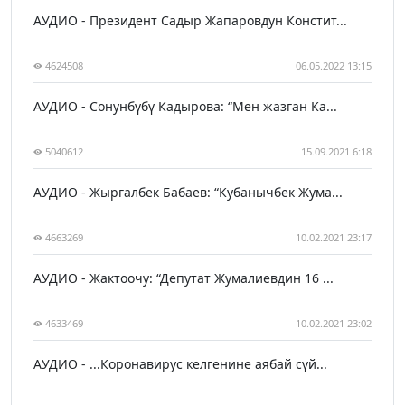
АУДИО - Президент Садыр Жапаровдун Констит...
4624508
06.05.2022 13:15
АУДИО - Сонунбүбү Кадырова: “Мен жазган Ка...
5040612
15.09.2021 6:18
АУДИО - Жыргалбек Бабаев: “Кубанычбек Жума...
4663269
10.02.2021 23:17
АУДИО - Жактоочу: “Депутат Жумалиевдин 16 ...
4633469
10.02.2021 23:02
АУДИО - ...Коронавирус келгенине аябай сүй...