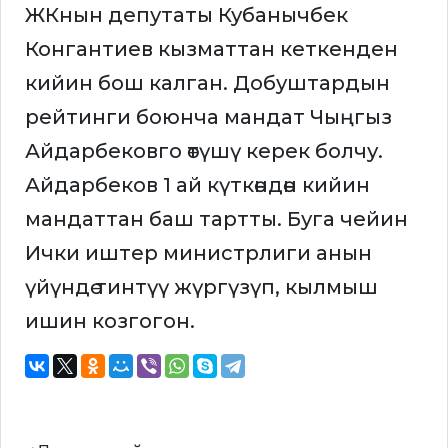
ЖКнын депутаты Кубанычбек
Конгантиев кызматтан кеткенден
кийин бош калган. Добуштардын
рейтинги боюнча мандат Чыңгыз
Айдарбековго өтүшү керек болчу.
Айдарбеков 1 ай күткөндөн кийин
мандаттан баш тартты. Буга чейин
Ички иштер министрлиги анын
үйүндө тинтүү жүргүзүп, кылмыш
ишин козгогон.