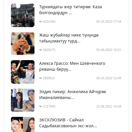
Түркиядагы жер титирөө: Каза
болгондордун ...
6255350
05.03.2023 17:54
Жаш жубайлар нике түнүндө
табышмактуу түрд...
6020275
05.06.2023 10:51
Алекса Грассо: Мен Шевченкого
реванш берүү...
5899521
06.03.2023 12:49
Элдик пикир: Анжелика Айчүрөк
Иманалиеваны...
5727943
22.06.2022 10:58
ЭКСКЛЮЗИВ - Сайкал
Садыбакасованын экс-жол...