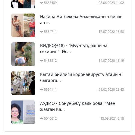
5658489
08.06.2023 14:02
Назира Айтбекова Анжеликанын бетин
ачты
5554711
17.07.2022 16:50
ВИДЕО(+18) - "Муунтуп, башына
секирип". Өс...
5483812
14.07.2020 15:19
Кытай бийлиги коронавирусту атайын
чыгарга...
5394111
29.02.2020 23:43
АУДИО - Сонунбүбү Кадырова: “Мен
жазган Ка...
5040612
15.09.2021 6:18