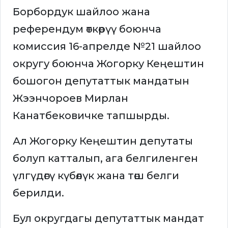
Борбордук шайлоо жана
референдум өткөрүү боюнча
комиссия 16-апрелде №21 шайлоо
округу боюнча Жогорку Кеңештин
бошогон депутаттык мандатын
Жээнчороев Мирлан
Канатбековичке тапшырды.
Ал Жогорку Кеңештин депутаты
болуп катталып, ага белгиленген
үлгүдөгү күбөлүк жана төш белги
берилди.
Бул округдагы депутаттык мандат