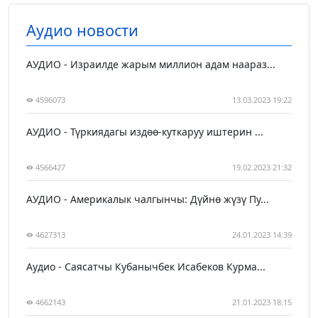
Аудио новости
АУДИО - Израилде жарым миллион адам наараз...
4596073
13.03.2023 19:22
АУДИО - Түркиядагы издөө-куткаруу иштерин ...
4566427
19.02.2023 21:32
АУДИО - Америкалык чалгынчы: Дүйнө жүзү Пу...
4627313
24.01.2023 14:39
Аудио - Саясатчы Кубанычбек Исабеков Курма...
4662143
21.01.2023 18:15