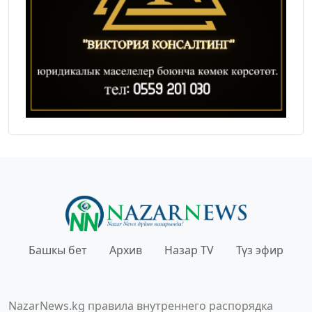
Башкы бет
Архив
Назар TV
Түз эфир
NazarNews.kg правила внутреннего распорядка