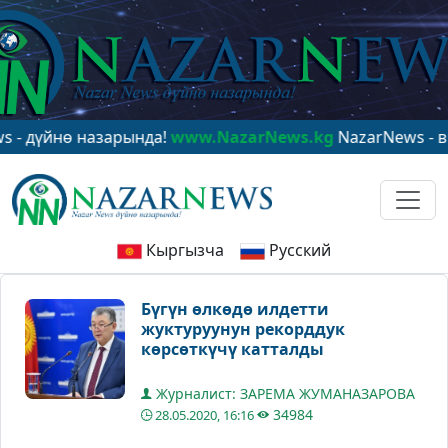
йнө назарында!
www.NazarNews.kg
NazarNews - в цент
Кыргызча
Русский
Бүгүн өлкөдө илдетти
жуктуруунун рекорддук
көрсөткүчү катталды
Журналист: ЗАРЕМА ЖУМАНАЗАРОВА
34984
28.05.2020, 16:16