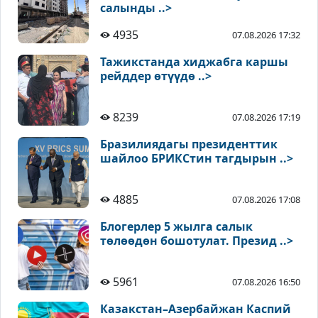
салынды ..>
4935
07.08.2026 17:32
Тажикстанда хиджабга каршы
рейддер өтүүдө ..>
8239
07.08.2026 17:19
Бразилиядагы президенттик
шайлоо БРИКСтин тагдырын ..>
4885
07.08.2026 17:08
Блогерлер 5 жылга салык
төлөөдөн бошотулат. Презид ..>
5961
07.08.2026 16:50
Казакстан–Азербайжан Каспий