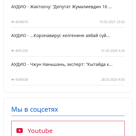
АУДИО - Жактоочу: “Депутат Жумалиевдин 16 ...
4636074
10.02.2021 23:02
АУДИО - ...Коронавирус келгенине аябай сүй...
4691205
31.03.2020 4:20
АУДИО - Чжун Наньшань, эксперт: “Кытайда к...
4595638
28.03.2020 4:05
Мы в соцсетях
Youtube