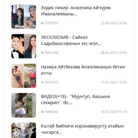
Элдик пикир: Анжелика Айчүрөк
Иманалиеваны...
5730726
22.06.2022 10:58
ЭКСКЛЮЗИВ - Сайкал
Садыбакасованын экс-жол...
5661366
08.06.2023 14:02
Назира Айтбекова Анжеликанын бетин
ачты
5557593
17.07.2022 16:50
ВИДЕО(+18) - "Муунтуп, башына
секирип". Өс...
5486180
14.07.2020 15:19
Кытай бийлиги коронавирусту атайын
чыгарга...