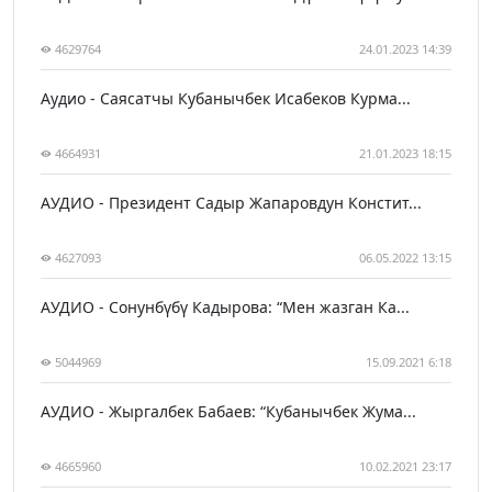
4629764
24.01.2023 14:39
Аудио - Саясатчы Кубанычбек Исабеков Курма...
4664931
21.01.2023 18:15
АУДИО - Президент Садыр Жапаровдун Констит...
4627093
06.05.2022 13:15
АУДИО - Сонунбүбү Кадырова: “Мен жазган Ка...
5044969
15.09.2021 6:18
АУДИО - Жыргалбек Бабаев: “Кубанычбек Жума...
4665960
10.02.2021 23:17