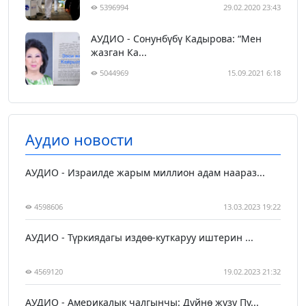
5396994
29.02.2020 23:43
АУДИО - Сонунбүбү Кадырова: “Мен
жазган Ка...
5044969
15.09.2021 6:18
Аудио новости
АУДИО - Израилде жарым миллион адам наараз...
4598606
13.03.2023 19:22
АУДИО - Түркиядагы издөө-куткаруу иштерин ...
4569120
19.02.2023 21:32
АУДИО - Америкалык чалгынчы: Дүйнө жүзү Пу...