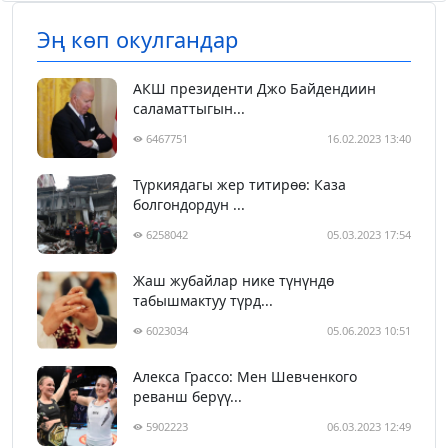
Эң көп окулгандар
АКШ президенти Джо Байдендиин
саламаттыгын...
6467751
16.02.2023 13:40
Түркиядагы жер титирөө: Каза
болгондордун ...
6258042
05.03.2023 17:54
Жаш жубайлар нике түнүндө
табышмактуу түрд...
6023034
05.06.2023 10:51
Алекса Грассо: Мен Шевченкого
реванш берүү...
5902223
06.03.2023 12:49