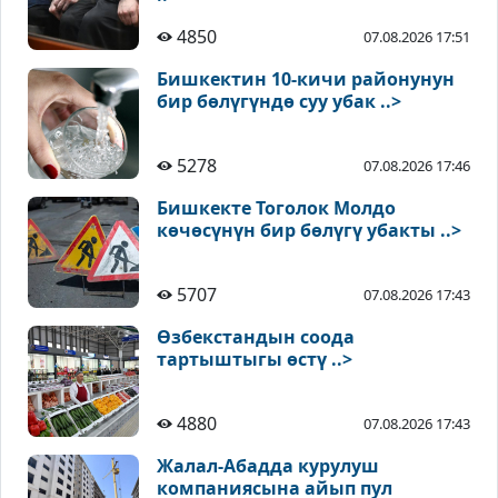
4850
07.08.2026 17:51
Бишкектин 10-кичи районунун
бир бөлүгүндө суу убак ..>
5278
07.08.2026 17:46
Бишкекте Тоголок Молдо
көчөсүнүн бир бөлүгү убакты ..>
5707
07.08.2026 17:43
Өзбекстандын соода
тартыштыгы өстү ..>
4880
07.08.2026 17:43
Жалал-Абадда курулуш
компаниясына айып пул