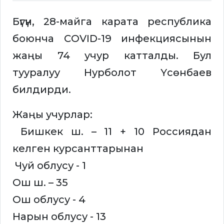
Бүгүн, 28-майга карата республика
боюнча СOVID-19 инфекциясынын
жаңы 74 учур катталды. Бул
тууралуу Нурболот Үсөнбаев
билдирди.
Жаңы учурлар:
Бишкек ш. – 11 + 10 Россиядан
келген курсанттарынан
Чуй облусу - 1
Ош ш. – 35
Ош облусу - 4
Нарын облусу - 13