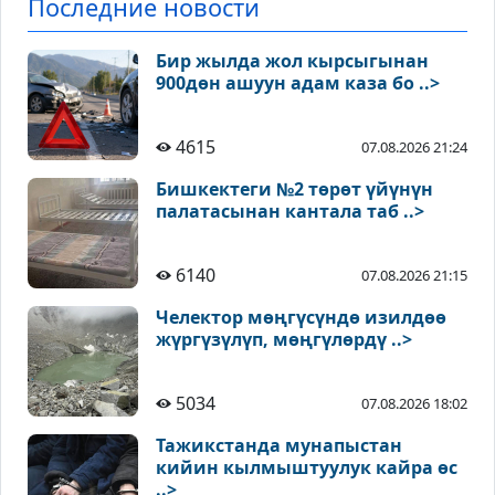
Последние новости
Бир жылда жол кырсыгынан
900дөн ашуун адам каза бо ..>
4615
07.08.2026 21:24
Бишкектеги №2 төрөт үйүнүн
палатасынан кантала таб ..>
6140
07.08.2026 21:15
Челектор мөңгүсүндө изилдөө
жүргүзүлүп, мөңгүлөрдү ..>
5034
07.08.2026 18:02
Тажикстанда мунапыстан
кийин кылмыштуулук кайра өс
..>