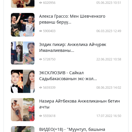
6020956
05.06.2023 10:51
Алекса Грассо: Мен Шевченкого
реванш берүү...
5900403
06.03.2023 12:49
Элдик пикир: Анжелика Айчүрөк
Иманалиеваны...
5728750
22.06.2022 10:58
ЭКСКЛЮЗИВ - Сайкал
Садыбакасованын экс-жол...
5659339
08.06.2023 14:02
Назира Айтбекова Анжеликанын бетин
ачты
5555618
17.07.2022 16:50
ВИДЕО(+18) - "Муунтуп, башына