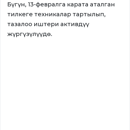
Бүгүн, 13-февралга карата аталган
тилкеге техникалар тартылып,
тазалоо иштери активдүү
жүргүзүлүүдө.