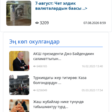
7-август: Чет элдик
валюталардын баасы ..>
3209
07.08.2026 8:59
Эң көп окулгандар
АКШ президенти Джо Байдендиин
саламаттыгын...
6466165
16.02.2023 13:40
Түркиядагы жер титирөө: Каза
болгондордун ...
6256049
05.03.2023 17:54
Жаш жубайлар нике түнүндө
табышмактуу түрд...