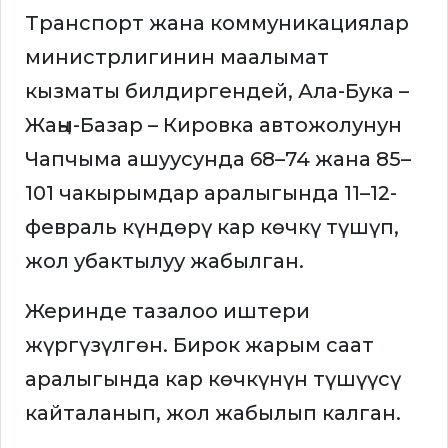
Транспорт жана коммуникациялар
министрлигинин маалымат
кызматы билдиргендей, Ала-Бука –
Жаңы-Базар – Кировка автожолунун
Чапчыма ашуусунда 68–74 жана 85–
101 чакырымдар аралыгында 11–12-
февраль күндөрү кар көчкү түшүп,
жол убактылуу жабылган.
Жеринде тазалоо иштери
жүргүзүлгөн. Бирок жарым саат
аралыгында кар көчкүнүн түшүүсү
кайталанып, жол жабылып калган.