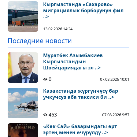
Кыргызстанда «Сахарово»
миграциялык борборунун фил
..>
13.02.2026 14:24
Последние новости
Муратбек Азымбакиев
Кыргызстандын
Швейцариядагы эл ..>
0
07.08.2026 10:01
Казакстанда жүргүнчүсү бар
учкучсуз аба таксиси би ..>
463
07.08.2026 9:57
«Көк-Сай» базарындагы өрт
эртең менен өчүрүлдү ..>