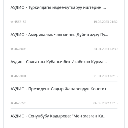
АУДИО - Түркиядагы издөө-куткаруу иштерин ...
4567157
19.02.2023 21:32
АУДИО - Америкалык чалгынчы: Дүйнө жүзү Пу...
4628006
24.01.2023 14:39
Аудио - Саясатчы Кубанычбек Исабеков Курма...
4663001
21.01.2023 18:15
АУДИО - Президент Садыр Жапаровдун Констит...
4625226
06.05.2022 13:15
АУДИО - Сонунбүбү Кадырова: “Мен жазган Ка...