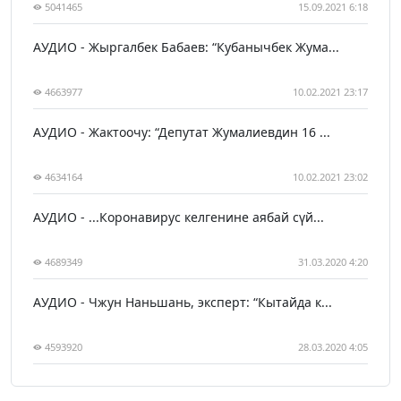
5041465
15.09.2021 6:18
АУДИО - Жыргалбек Бабаев: “Кубанычбек Жума...
4663977
10.02.2021 23:17
АУДИО - Жактоочу: “Депутат Жумалиевдин 16 ...
4634164
10.02.2021 23:02
АУДИО - ...Коронавирус келгенине аябай сүй...
4689349
31.03.2020 4:20
АУДИО - Чжун Наньшань, эксперт: “Кытайда к...
4593920
28.03.2020 4:05