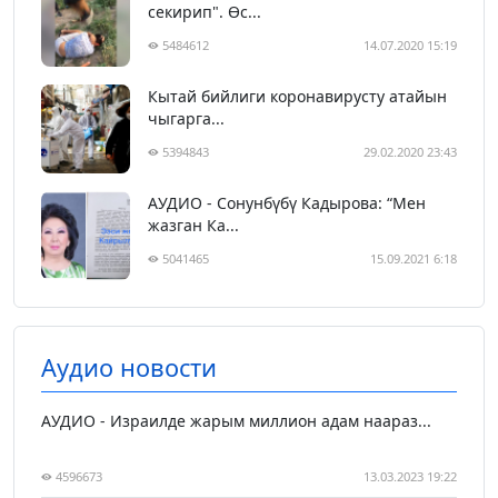
секирип". Өс...
5484612
14.07.2020 15:19
Кытай бийлиги коронавирусту атайын
чыгарга...
5394843
29.02.2020 23:43
АУДИО - Сонунбүбү Кадырова: “Мен
жазган Ка...
5041465
15.09.2021 6:18
Аудио новости
АУДИО - Израилде жарым миллион адам наараз...
4596673
13.03.2023 19:22