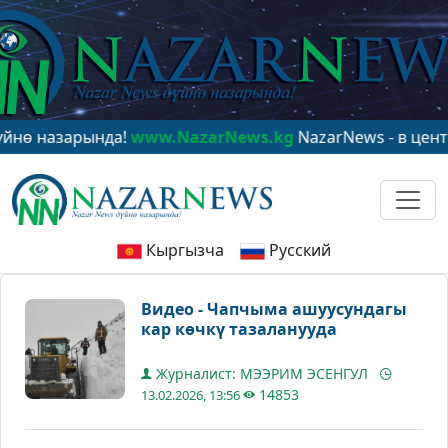
назарында!
www.NazarNews.kg
NazarNews - в центре м
Кыргызча
Русский
Видео - Чапчыма ашуусундагы
кар көчкү тазаланууда
Журналист: МЭЭРИМ ЭСЕНГУЛ
14853
13.02.2026, 13:56