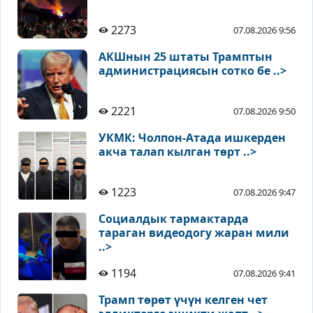
2273
07.08.2026 9:56
АКШнын 25 штаты Трамптын
администрациясын сотко бе ..>
2221
07.08.2026 9:50
УКМК: Чолпон-Атада ишкерден
акча талап кылган төрт ..>
1223
07.08.2026 9:47
Социалдык тармактарда
тараган видеодогу жаран мили
..>
1194
07.08.2026 9:41
Трамп төрөт үчүн келген чет