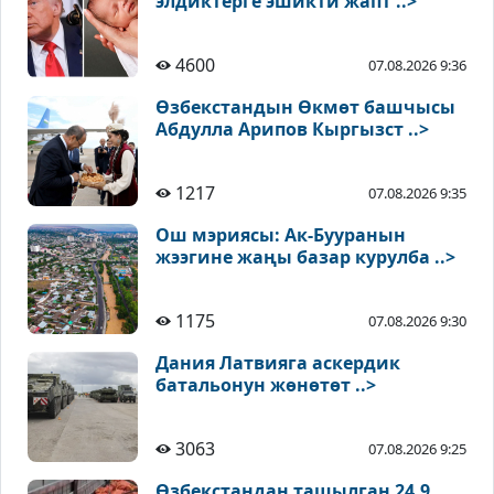
элдиктерге эшикти жапт ..>
4600
07.08.2026 9:36
Өзбекстандын Өкмөт башчысы
Абдулла Арипов Кыргызст ..>
1217
07.08.2026 9:35
Ош мэриясы: Ак-Бууранын
жээгине жаңы базар курулба ..>
1175
07.08.2026 9:30
Дания Латвияга аскердик
батальонун жөнөтөт ..>
3063
07.08.2026 9:25
Өзбекстандан ташылган 24,9