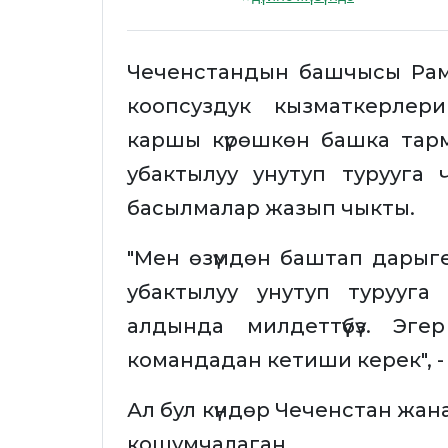
Чеченстандын башчысы Ра
коопсуздук кызматкерлер
каршы күрөшкөн башка тар
убактылуу унутуп турууга 
басылмалар жазып чыкты.
"Мен өзүмдөн баштап дарыг
убактылуу унутуп турууг
алдында милдеттүүбүз. Эг
командадан кетиши керек", -
Ал бул күндөр Чеченстан жана б
кошумчалаган.