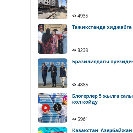
4935
Тажикстанда хиджабга
8239
Бразилиядагы президе
4885
Блогерлер 5 жылга сал
кол койду
5961
Казакстан–Азербайжан