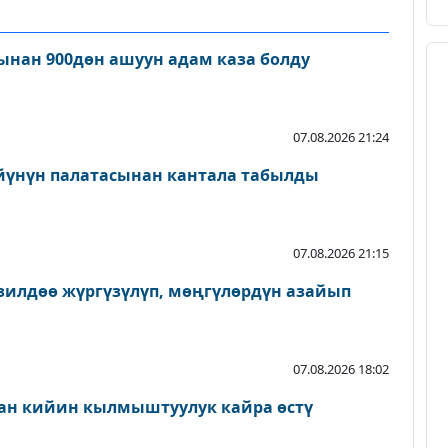
нан 900дөн ашуун адам каза болду
07.08.2026 21:24
йүнүн палатасынан кантала табылды
07.08.2026 21:15
зилдөө жүргүзүлүп, мөңгүлөрдүн азайып
07.08.2026 18:02
ан кийин кылмыштуулук кайра өстү