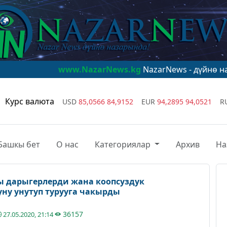
www.NazarNews.kg
NazarNews - дүйнө назарында!
ww
Курс валюта
USD
85,0566
84,9152
EUR
94,2895
94,0521
R
Башкы бет
О нас
Категориялар
Архив
На
 дарыгерлерди жана коопсуздук
уну унутуп турууга чакырды
36157
27.05.2020, 21:14