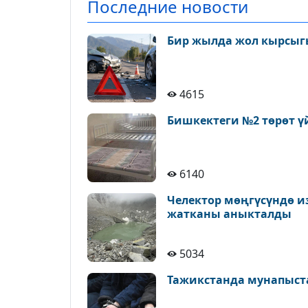
Последние новости
Бир жылда жол кырсыгы
4615
Бишкектеги №2 төрөт ү
6140
Челектор мөңгүсүндө и
жатканы аныкталды
5034
Тажикстанда мунапыст