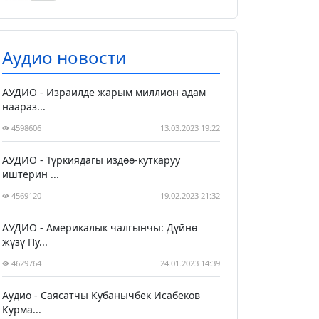
Аудио новости
АУДИО - Израилде жарым миллион адам
наараз...
4598606
13.03.2023 19:22
АУДИО - Түркиядагы издөө-куткаруу
иштерин ...
4569120
19.02.2023 21:32
АУДИО - Америкалык чалгынчы: Дүйнө
жүзү Пу...
4629764
24.01.2023 14:39
Аудио - Саясатчы Кубанычбек Исабеков
Курма...