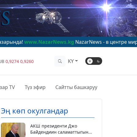
w.NazarNews.kg
NazarNews - в центре мирового вним
KY
UB
0,9274
0,9260
зар TV
Түз эфир
Сайтты башкаруу
Эң көп окулгандар
АКШ президенти Джо
Байдендиин саламаттыгын...