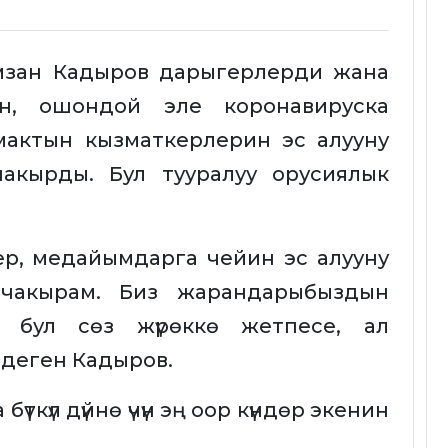
мзан Кадыров дарыгерлерди жана
ин, ошондой эле коронавируска
мактын кызматкерлерин эс алууну
чакырды. Бул тууралуу орусиялык
ер, медайымдарга чейин эс алууну
а чакырам. Биз жарандарыбыздын
ер бул сөз жүрөккө жетпесе, ал
 деген Кадыров.
үткүл дүйнө үчүн эң оор күндөр экенин