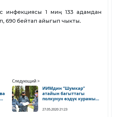
ус инфекциясы 1 миң 133 адамдан
уп, 690 бейтап айыгып чыкты.
Следующий >
ИИМдин “Шумкар”
ва
атайын багыттагы
полкунун өздүк курамы
ар качан тартип
сакчылыгында
27.05.2020 21:23