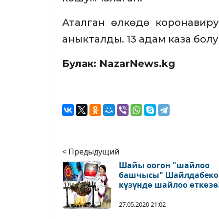
Аталган өлкөдө коронавир
аныкталды. 13 адам каза бол
Булак: NazarNews.kg
< Предыдущий
Шайы оогон "шайлоо
башчысы" Шайлдабеко
күзүндө шайлоо өткөзө
алабы?
27.05.2020 21:02