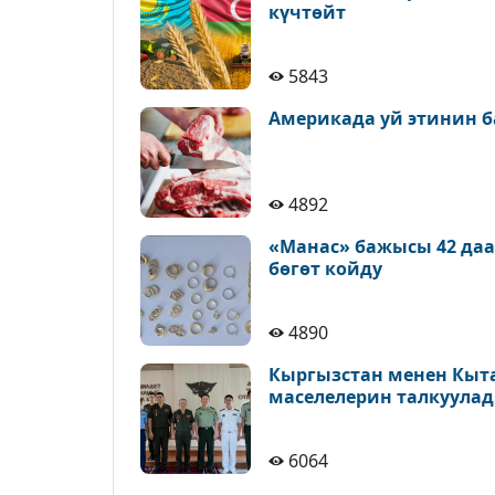
күчтөйт
5843
Америкада уй этинин б
4892
«Манас» бажысы 42 да
бөгөт койду
4890
Кыргызстан менен Кыт
маселелерин талкуула
6064