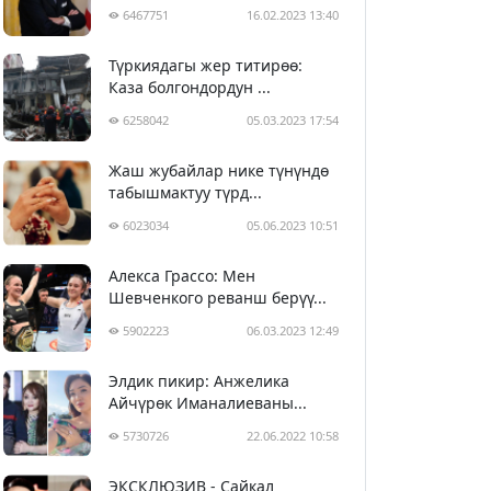
6467751
16.02.2023 13:40
Түркиядагы жер титирөө:
Каза болгондордун ...
6258042
05.03.2023 17:54
Жаш жубайлар нике түнүндө
табышмактуу түрд...
6023034
05.06.2023 10:51
Алекса Грассо: Мен
Шевченкого реванш берүү...
5902223
06.03.2023 12:49
Элдик пикир: Анжелика
Айчүрөк Иманалиеваны...
5730726
22.06.2022 10:58
ЭКСКЛЮЗИВ - Сайкал