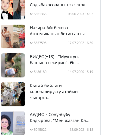
Садыбакасованын экс-жол...
5661366
08.06.2023 14:02
Назира Айтбекова
Анжеликанын бетин ачты
5557593
17.07.2022 16:50
ВИДЕО(+18) - "Муунтуп,
башына секирип". Өс...
5486180
14.07.2020 15:19
Кытай бийлиги
5396994
29.02.2020 23:43
коронавирусту атайын
чыгарга...
АУДИО - Сонунбүбү
Кадырова: “Мен жазган Ка...
5045022
15.09.2021 6:18