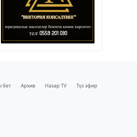
 бет
Архив
Назар TV
Түз эфир