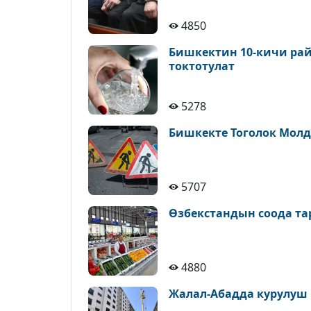
4850
Бишкектин 10-кичи рай
токтотулат
5278
Бишкекте Тоголок Молд
5707
Өзбекстандын соода т
4880
Жалал-Абадда курулуш