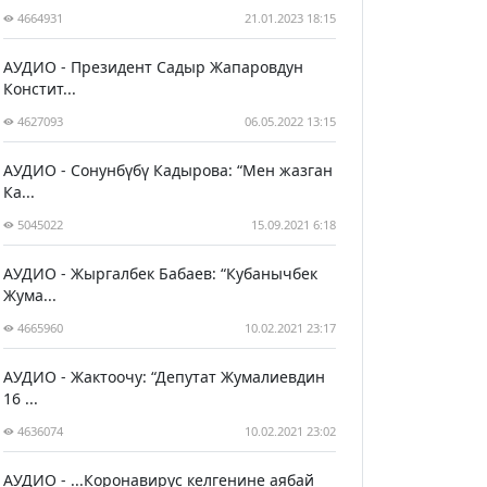
4664931
21.01.2023 18:15
АУДИО - Президент Садыр Жапаровдун
Констит...
4627093
06.05.2022 13:15
АУДИО - Сонунбүбү Кадырова: “Мен жазган
Ка...
5045022
15.09.2021 6:18
АУДИО - Жыргалбек Бабаев: “Кубанычбек
Жума...
4665960
10.02.2021 23:17
АУДИО - Жактоочу: “Депутат Жумалиевдин
16 ...
4636074
10.02.2021 23:02
АУДИО - ...Коронавирус келгенине аябай