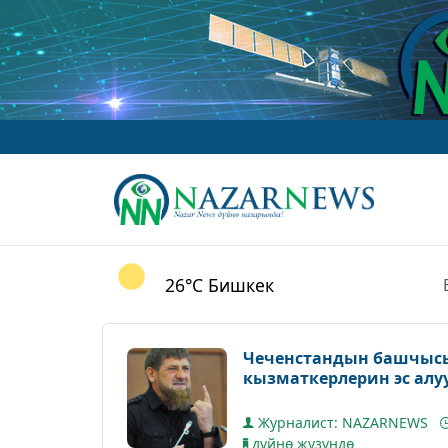
26°C
Бишкек
Чеченстандын башчысы
кызматкерлерин эс алу
Журналист: NAZARNEWS
дүйнө жүзүндө