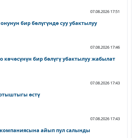
07.08.2026 17:51
онунун бир бөлүгүндө суу убактылуу
07.08.2026 17:46
о көчөсүнүн бир бөлүгү убактылуу жабылат
07.08.2026 17:43
артыштыгы өстү
07.08.2026 17:43
 компаниясына айып пул салынды