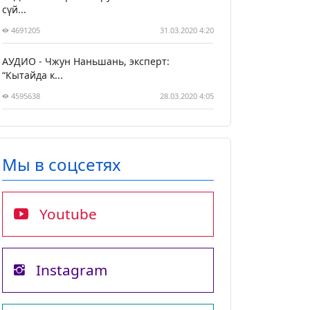
сүй...
4691205
31.03.2020 4:20
АУДИО - Чжун Наньшань, эксперт:
“Кытайда к...
4595638
28.03.2020 4:05
Мы в соцсетях
Youtube
Instagram