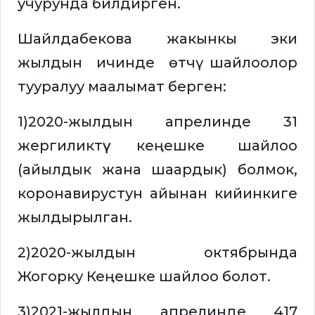
учурунда билдирген.
Шайлдабекова жакынкы эки
жылдын ичинде өтчү шайлоолор
тууралуу маалымат берген:
1)2020-жылдын апрелинде 31
жергиликтүү кеңешке шайлоо
(айылдык жана шаардык) болмок,
коронавирустун айынан кийинкиге
жылдырылган.
2)2020-жылдын октябрында
Жогорку Кеңешке шайлоо болот.
3)2021-жылдын апрелинде 417