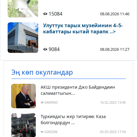
15084
08.08.2026 11:46
Улуттук тарых музейинин 4–5-
кабаттары кытай тарапк ..>
9084
08.08.2026 11:27
Эң көп окулгандар
АКШ президенти Джо Байдендиин
саламаттыгын...
6469950
16.02.2023 13:40
Түркиядагы жер титирөө: Каза
болгондордун ...
6260206
05.03.2023 17:54