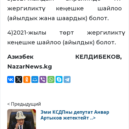
жергиликтүү кеңешке шайлоо
(айылдык жана шаардык) болот.
4)2021-жылы төрт жергиликтүү
кеңешке шайлоо (айылдык) болот.
Азизбек КЕЛДИБЕКОВ,
NazarNews.kg
< Предыдущий
Эми КСДПны депутат Анвар
Артыков жетектейт ..>