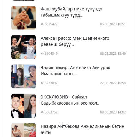
Жаш жубайлар нике түнүндө
табышмактуу түрд...
6025427
05.06.2023 10:51
Алекса Грассо: Мен Шевченкого
реванш берүү...
5904349
06.03.2023 12:49
Элдик пикир: Анжелика Айчүрөк
Иманалиеваны...
5733097
22.06.2022 10:58
ЭКСКЛЮЗИВ - Сайкал
Садыбакасованын экс-жол...
5663752
08.06.2023 14:02
Назира Айтбекова Анжеликанын бетин
ачты