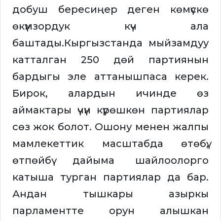
добуш бересиңер деген көмүскө
өкүмзордук күч ала
баштады.Кыргызстанда мыйзамдуу
катталган 250 дөй партиянын
бардыгы эле аттанышпаса керек.
Бирок, алардын ичинде өз
аймактары үчүн күрөшкөн партиялар
сөз жок болот. Ошону менен жалпы
мамлекеттик масштабда өтөбү,
өтпөйбү дайыма шайлоолорго
катыша турган партиялар да бар.
Андан тышкары азыркы
парламентте орун алышкан