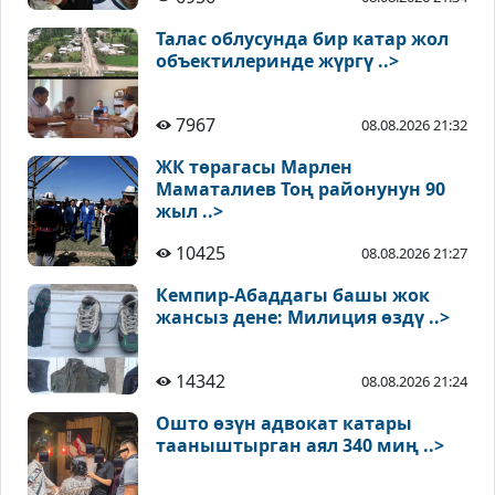
Талас облусунда бир катар жол
объектилеринде жүргү ..>
7967
08.08.2026 21:32
ЖК төрагасы Марлен
Маматалиев Тоң районунун 90
жыл ..>
10425
08.08.2026 21:27
Кемпир-Абаддагы башы жок
жансыз дене: Милиция өздү ..>
14342
08.08.2026 21:24
Ошто өзүн адвокат катары
тааныштырган аял 340 миң ..>