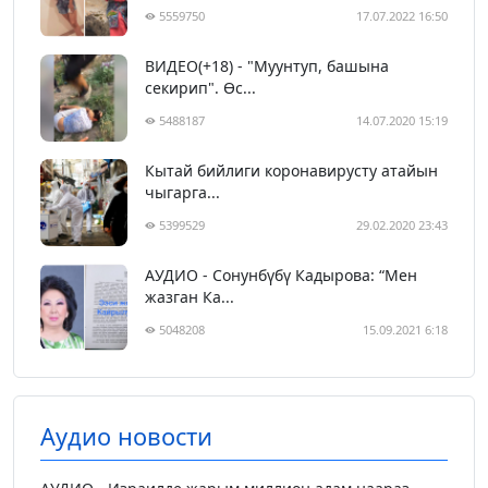
5559750
17.07.2022 16:50
ВИДЕО(+18) - "Муунтуп, башына
секирип". Өс...
5488187
14.07.2020 15:19
Кытай бийлиги коронавирусту атайын
чыгарга...
5399529
29.02.2020 23:43
АУДИО - Сонунбүбү Кадырова: “Мен
жазган Ка...
5048208
15.09.2021 6:18
Аудио новости