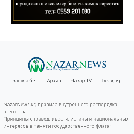
Башкы бет
Архив
Назар TV
Түз эфир
NazarNews.kg правила внутреннего распорядка
агентства
Принципы справедливости, истины и национальных
интересов в памяти государственного флага;