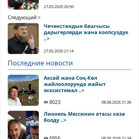
27.05.2020 20:50
Следующий >
Чеченстандын башчысы
дарыгерлерди жана коопсуздук
..>
27.05.2020 21:14
Последние новости
Аксай жана Соң-Көл
жайлоолорунда жайыт
экосистемал ..>
8023
08.08.2026 21:36
Лионель Мессинин атасы каза
болду ..>
6956
08.08.2026 21:34