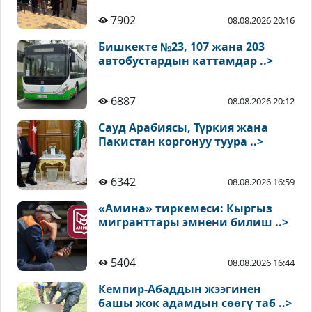
7902
08.08.2026 20:16
Бишкекте №23, 107 жана 203
автобустардын каттамдар ..>
6887
08.08.2026 20:12
Сауд Арабиясы, Түркия жана
Пакистан коргонуу туура ..>
6342
08.08.2026 16:59
«Амина» тиркемеси: Кыргыз
мигранттары эмнени билиш ..>
5404
08.08.2026 16:44
Кемпир-Абаддын жээгинен
башы жок адамдын сөөгү таб ..>