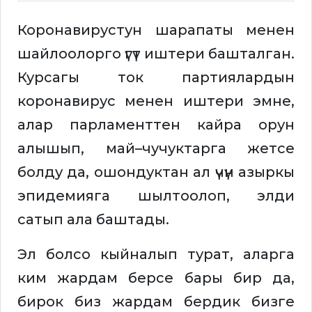
Коронавирустун шарапаты менен
шайлоолорго үгүт иштери башталган.
Курсагы ток партиялардын
коронавирус менен иштери эмне,
алар парламенттен кайра орун
алышып, май–чучуктарга жетсе
болду да, ошондуктан ал үчүн азыркы
эпидемияга шылтоолоп, элди
сатып ала баштады.
Эл болсо кыйналып турат, аларга
ким жардам берсе бары бир да,
бирок биз жардам бердик бизге