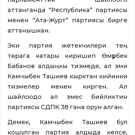
аттанганда “Республика” партиясы
менен “Ата-Журт” партиясы бирге
аттанышкан.
Эки партия жетекчилери тең
төрага катары киришип Өмүрбек
Бабанов алдыңкы тизмеде, ал эми
Камчыбек Ташиев кырктан кийинки
тизмелер менен кирген. Ал
шайлоодо ал эмес бийликтин
партиясы СДПК 38 гана орун алган.
Демек, Камчыбек Ташиев бул
кошулган партия алдыда келсе,