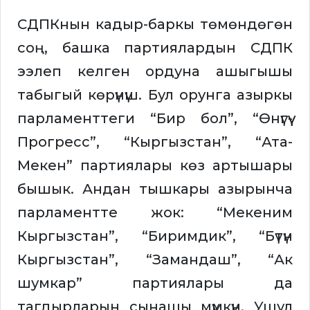
СДПКнын кадыр-баркы төмөндөгөн
соң, башка партиялардын СДПК
ээлеп келген ордуна ашыгышы
табыгый көрүнүш. Бул орунга азыркы
парламенттеги “Бир бол”, “Өнүгүү-
Прогресс”, “Кыргызстан”, “Ата-
Мекен” партиялары көз артышары
бышык. Андан тышкары азырынча
парламентте жок: “Мекеним
Кыргызстан”, “Биримдик”, “Бүтүн
Кыргызстан”, “Замандаш”, “Ак
шумкар” партиялары да
тагдырларын сынашы мүмкүн. Ушул