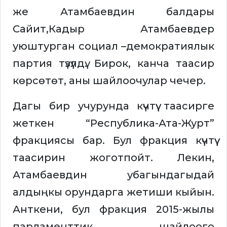
же Атамбаевдин балдары
Сайит,Кадыр Атамбаевдер
уюштурган социал –демократиялык
партия түзүлдү. Бирок, канча таасир
көрсөтөт, аны шайлоочулар чечер.
Дагы бир учурунда күчтүү таасирге
жеткен “Республика-Ата-Журт”
фракциясы бар. Бул фракция күчтүү
таасирин жоготпойт. Лекин,
Атамбаевдин убагындагыдай
алдыңкы орундарга жетиши кыйын.
Анткени, бул фракция 2015-жылы
парламенттик шайлоого