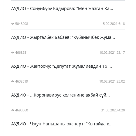
АУДИО - Сонунбүбү Кадырова: “Мен жазган Ка...
5048208
15.09.2021 6:18
АУДИО - Жыргалбек Бабаев: “Кубанычбек Жума...
4668281
10.02.2021 23:17
АУДИО - Жактоочу: “Депутат Жумалиевдин 16 ...
4638519
10.02.2021 23:02
АУДИО - ...Коронавирус келгенине аябай сүй...
4693360
31.03.2020 4:20
АУДИО - Чжун Наньшань, эксперт: “Кытайда к...