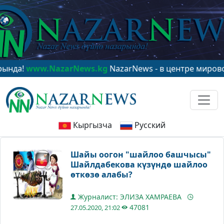
w.NazarNews.kg
NazarNews - в центре мирового вним
Кыргызча
Русский
Шайы оогон "шайлоо башчысы"
Шайлдабекова күзүндө шайлоо
өткөзө алабы?
Журналист: ЭЛИЗА ХАМРАЕВА
47081
27.05.2020, 21:02