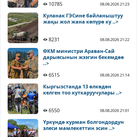
10785
08.08.2026 21:23
Куланак ГЭСине байланыштуу
жаңы жол жана көпүрө ку ..>
8231
08.08.2026 21:22
ӨКМ министри Араван-Сай
дарыясынын жээгин бекемдөө
..>
6515
08.08.2026 21:14
Кыргызстанда 13 өлкөдөн
келген тоо куткаруучулары ..>
6550
08.08.2026 21:01
Үркүндө курман болгондордун
элеси мамлекеттин эсин ..>