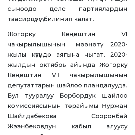
сыноодо деле партиялардын
таасирдүүлүгү билинип калат.
Жогорку Кеңештин VI
чакырылышынын мөөнөтү 2020-
жылы күзүндө аягына чыгат. 2020-
жылдын октябрь айында Жогорку
Кеңештин VII чакырылышынын
депутаттарын шайлоо пландалууда.
Бул тууралуу Борбордук шайлоо
комиссиясынын төрайымы Нуржан
Шайлдабекова Сооронбай
Жээнбековдун кабыл алуусу