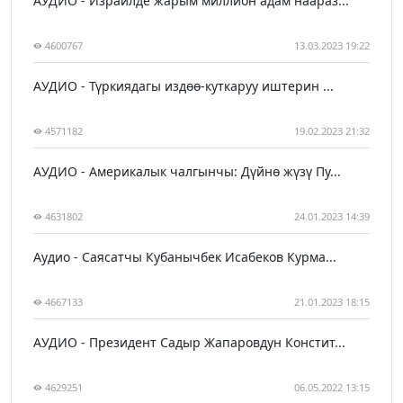
АУДИО - Израилде жарым миллион адам наараз...
4600767
13.03.2023 19:22
АУДИО - Түркиядагы издөө-куткаруу иштерин ...
4571182
19.02.2023 21:32
АУДИО - Америкалык чалгынчы: Дүйнө жүзү Пу...
4631802
24.01.2023 14:39
Аудио - Саясатчы Кубанычбек Исабеков Курма...
4667133
21.01.2023 18:15
АУДИО - Президент Садыр Жапаровдун Констит...
4629251
06.05.2022 13:15