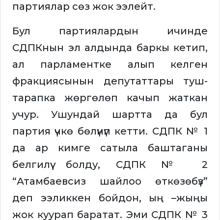
партиялар сөз жок ээлейт.
Бул партиялардын ичинде
СДПКнын эл алдында баркы кетип,
ал парламентке алып келген
фракциясынын депутаттары туш-
тарапка жөргөлөп качып жаткан
учур. Ушундай шартта да бул
партия үчкө бөлүнүп кетти. СДПК № 1
да ар кимге сатыла баштаганы
белгилүү болду, СДПК № 2
“Атамбаевсиз шайлоо өткөзөбүз”
деп ээликкен бойдон, ың –жыңы
жок куурап баратат. Эми СДПК № 3