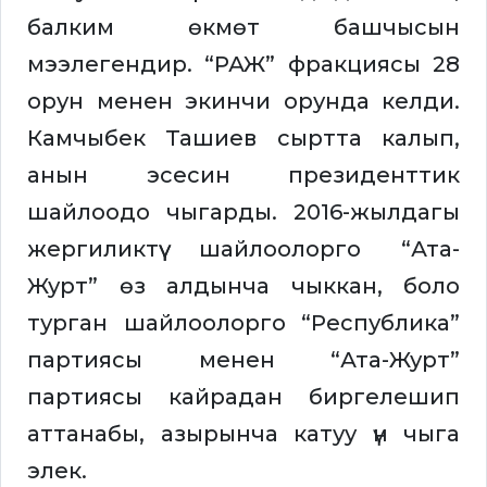
балким өкмөт башчысын
мээлегендир. “РАЖ” фракциясы 28
орун менен экинчи орунда келди.
Камчыбек Ташиев сыртта калып,
анын эсесин президенттик
шайлоодо чыгарды. 2016-жылдагы
жергиликтүү шайлоолорго “Ата-
Журт” өз алдынча чыккан, боло
турган шайлоолорго “Республика”
партиясы менен “Ата-Журт”
партиясы кайрадан биргелешип
аттанабы, азырынча катуу үн чыга
элек.