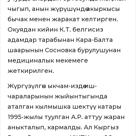
чыгып, анын жүрүшүндө акыркысы
бычак менен жаракат келтирген.
Окуядан кийин К.Т. белгисиз
адамдар тарабынан Кара-Балта
шаарынын Сосновка бурулушунан
медициналык мекемеге
жеткирилген.
Жүргүзүлгөн ыкчам-издөө иш-
чараларынын жыйынтыгында
аталган кылмышка шектүү катары
1995-жылы туулган А.Р. аттуу жаран
аныкталып, кармалды. Ал Кыргыз