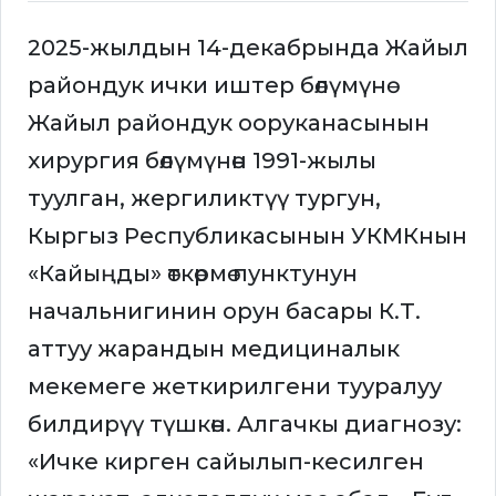
2025-жылдын 14-декабрында Жайыл
райондук ички иштер бөлүмүнө
Жайыл райондук ооруканасынын
хирургия бөлүмүнөн 1991-жылы
туулган, жергиликтүү тургун,
Кыргыз Республикасынын УКМКнын
«Кайыңды» өткөрмө пунктунун
начальнигинин орун басары К.Т.
аттуу жарандын медициналык
мекемеге жеткирилгени тууралуу
билдирүү түшкөн. Алгачкы диагнозу:
«Ичке кирген сайылып-кесилген