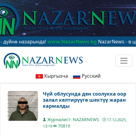
 назарында!
www.NazarNews.kg
NazarNews - в центре 
Кыргызча
Русский
Чүй облусунда ден соолукка оор
залал келтирүүгө шектүү жаран
кармалды
Журналист: NAZARNEWS
17.12.2025,
70819
13:19