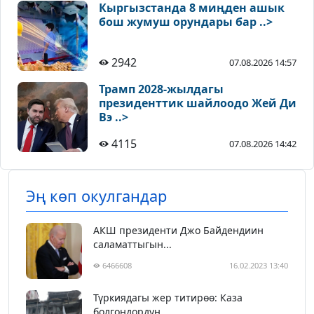
Кыргызстанда 8 миңден ашык
бош жумуш орундары бар ..>
2942
07.08.2026 14:57
Трамп 2028-жылдагы
президенттик шайлоодо Жей Ди
Вэ ..>
4115
07.08.2026 14:42
Эң көп окулгандар
АКШ президенти Джо Байдендиин
саламаттыгын...
6466608
16.02.2023 13:40
Түркиядагы жер титирөө: Каза
болгондордун ...