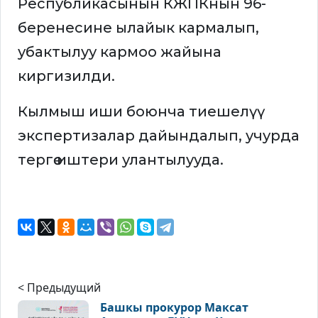
Республикасынын КЖПКнын 96-
беренесине ылайык кармалып,
убактылуу кармоо жайына
киргизилди.
Кылмыш иши боюнча тиешелүү
экспертизалар дайындалып, учурда
тергөө иштери улантылууда.
< Предыдущий
Башкы прокурор Максат