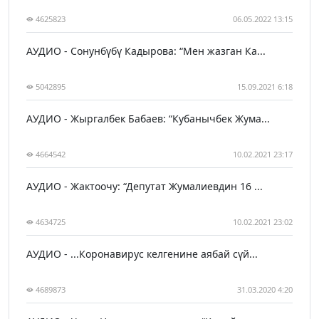
4625823
06.05.2022 13:15
АУДИО - Сонунбүбү Кадырова: “Мен жазган Ка...
5042895
15.09.2021 6:18
АУДИО - Жыргалбек Бабаев: “Кубанычбек Жума...
4664542
10.02.2021 23:17
АУДИО - Жактоочу: “Депутат Жумалиевдин 16 ...
4634725
10.02.2021 23:02
АУДИО - ...Коронавирус келгенине аябай сүй...
4689873
31.03.2020 4:20