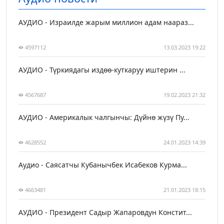
АУДИО - Израилде жарым миллион адам наараз...
4597112
13.03.2023 19:22
АУДИО - Түркиядагы издөө-куткаруу иштерин ...
4567687
19.02.2023 21:32
АУДИО - Америкалык чалгынчы: Дүйнө жүзү Пу...
4628552
24.01.2023 14:39
Аудио - Саясатчы Кубанычбек Исабеков Курма...
4663481
21.01.2023 18:15
АУДИО - Президент Садыр Жапаровдун Констит...