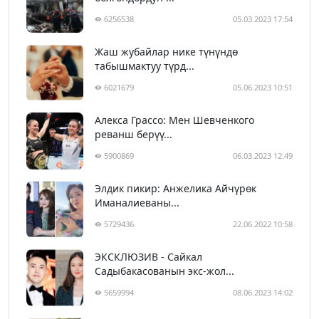
6256538
05.03.2023 17:54
Жаш жубайлар нике түнүндө
табышмактуу түрд...
6021679
05.06.2023 10:51
Алекса Грассо: Мен Шевченкого
реванш берүү...
5900869
06.03.2023 12:49
Элдик пикир: Анжелика Айчүрөк
Иманалиеваны...
5729436
22.06.2022 10:58
ЭКСКЛЮЗИВ - Сайкал
Садыбакасованын экс-жол...
5659994
08.06.2023 14:02