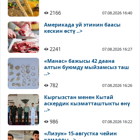
2166
07.08.2026 16:40
Америкада уй этинин баасы
кескин өстү ..>
2241
07.08.2026 16:27
«Манас» бажысы 42 даана
алтын буюмду мыйзамсыз таш
..>
782
07.08.2026 16:26
Кыргызстан менен Кытай
аскердик кызматташтыкты өнү
..>
986
07.08.2026 16:22
«Лизун» 15-августка чейин
камалды ..>