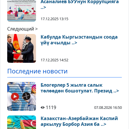
Асаналиев БУУнун Коррупцияга
..>
17.12.2025 13:15
Следующий >
Кабулда Кыргызстандын соода
үйү ачылды ..>
17.12.2025 14:52
Последние новости
Блогерлер 5 жылга салык
төлөөдөн бошотулат. Презид ..>
1119
07.08.2026 16:50
Казакстан–Азербайжан Каспий
аркылуу Борбор Азия ба ..>