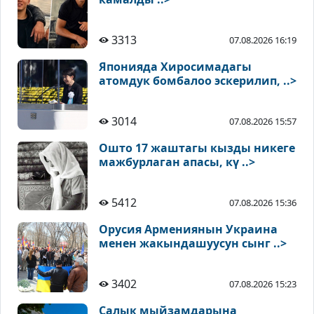
3313
07.08.2026 16:19
Японияда Хиросимадагы
атомдук бомбалоо эскерилип, ..>
3014
07.08.2026 15:57
Ошто 17 жаштагы кызды никеге
мажбурлаган апасы, кү ..>
5412
07.08.2026 15:36
Орусия Армениянын Украина
менен жакындашуусун сынг ..>
3402
07.08.2026 15:23
Салык мыйзамдарына