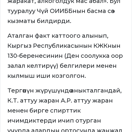
жаракат, алкоголдук мас абал». Бул
тууралуу Чүй ОИИББнын басма сөз
кызматы билдирди.
Аталган факт каттоого алынып,
Кыргыз Республикасынын КЖКнын
130-беренесинин (Ден соолукка оор
залал келтирүү) белгилери менен
кылмыш иши козголгон.
Тергөөнүн жүрүшүндө аныкталгандай,
К.Т. аттуу жаран А.Р. аттуу жаран
менен бирге спирттик
ичимдиктерди ичип отурган
учурда алардын ортосунда жаңжал