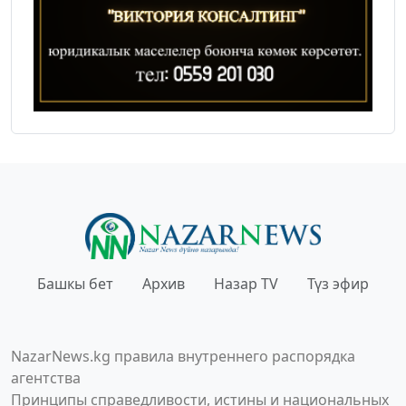
Башкы бет
Архив
Назар TV
Түз эфир
NazarNews.kg правила внутреннего распорядка
агентства
Принципы справедливости, истины и национальных