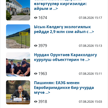
өзгөртүүлөр киргизилди:
айрым и ..>
1674
07.08.2026 15:17
Ысык-Көлдөгү экологиялык
рейдде 2,9 млн сом айып с ..>
3979
07.08.2026 15:13
Нурдан Орунтаев Караколдогу
курулуш объекттерин те ..>
1963
07.08.2026 15:11
Пашинян: ЕАЭБ менен
Евробиримдикке бир учурда
мүчө ..>
3918
07.08.2026 15:03