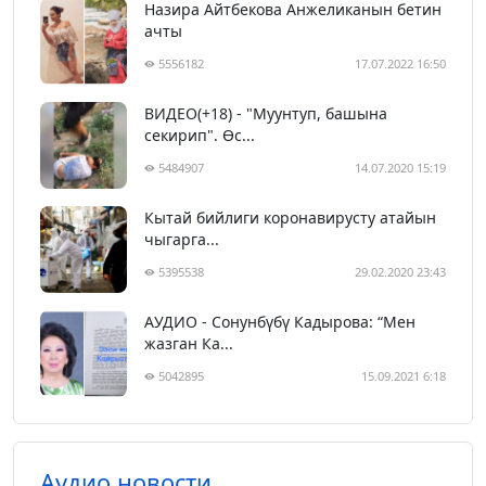
Назира Айтбекова Анжеликанын бетин
ачты
5556182
17.07.2022 16:50
ВИДЕО(+18) - "Муунтуп, башына
секирип". Өс...
5484907
14.07.2020 15:19
Кытай бийлиги коронавирусту атайын
чыгарга...
5395538
29.02.2020 23:43
АУДИО - Сонунбүбү Кадырова: “Мен
жазган Ка...
5042895
15.09.2021 6:18
Аудио новости