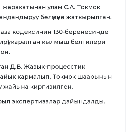
 жаракатынан улам С.А. Токмок
ндандыруу бөлүмүнө жаткырылган.
аза кодексинин 130-беренесинде
тирүү) каралган кылмыш белгилери
он.
лган Д.В. Жазык-процесстик
лайык кармалып, Токмок шаарынын
у жайына киргизилген.
рыл экспертизалар дайындалды.