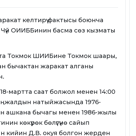
аракат келтирүү фактысы боюнча
уу Чүй ОИИББинин басма сөз кызматы
тта Токмок ШИИБине Токмок шаары,
ан бычактан жаракат алганы
н.
18-мартта саат болжол менен 14:00
аңжалдын натыйжасында 1976-
ран ашкана бычагы менен 1986-жылы
гинин көкүрөк бөлүгүнө сайып
н кийин Д.В. окуя болгон жерден