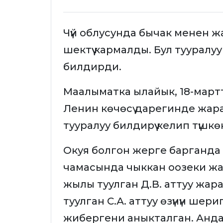
Чүй облусунда бычак менен ж
шектүү кармалды. Бул туурал
билдирди.
Маалыматка ылайык, 18-мар
Ленин көчөсү дарегинде жар
тууралуу билдирүү келип түшкө
Окуя болгон жерге барганда 
чамасында чыккан оозеки ж
жылы туулган Д.В. аттуу жа
туулган С.А. аттуу өзүнүн шери
жибергени аныкталган. Анда