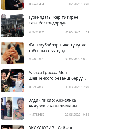
6470451
16.02.2023 13:40
Түркиядагы жер титирөө:
Каза болгондордун ...
6260695
05.03.2023 17:54
Жаш жубайлар нике түнүндө
табышмактуу түрд...
6025926
05.06.2023 10:51
Алекса Грассо: Мен
Шевченкого реванш берүү...
5904836
06.03.2023 12:49
Элдик пикир: Анжелика
Айчүрөк Иманалиеваны...
5733462
22.06.2022 10:58
ЭКСКЛЮЗИВ - Сайкал