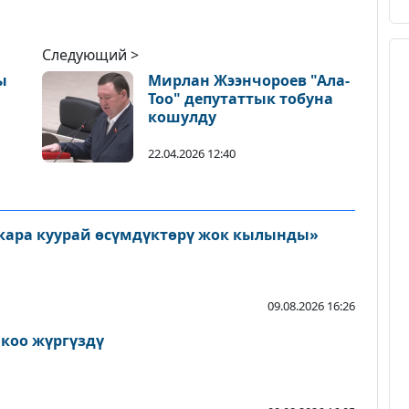
Следующий >
ы
Мирлан Жээнчороев "Ала-
Тоо" депутаттык тобуна
кошулду
22.04.2026 12:40
кара куурай өсүмдүктөрү жок кылынды»
09.08.2026 16:26
йкоо жүргүздү