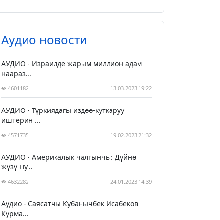
Аудио новости
АУДИО - Израилде жарым миллион адам
наараз...
4601182
13.03.2023 19:22
АУДИО - Түркиядагы издөө-куткаруу
иштерин ...
4571735
19.02.2023 21:32
АУДИО - Америкалык чалгынчы: Дүйнө
жүзү Пу...
4632282
24.01.2023 14:39
Аудио - Саясатчы Кубанычбек Исабеков
Курма...