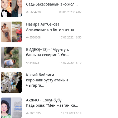
Садыбакасованын экс-жол...
5664228
08.06.2023 14:02
Назира Айтбекова
Анжеликанын бетин ачты
5560308
17.07.2022 16:50
ВИДЕО(+18) - "Муунтуп,
башына секирип". Өс...
5488731
14.07.2020 15:19
Кытай бийлиги
5399884
29.02.2020 23:43
коронавирусту атайын
чыгарга...
АУДИО - Сонунбүбү
Кадырова: “Мен жазган Ка...
5051075
15.09.2021 6:18