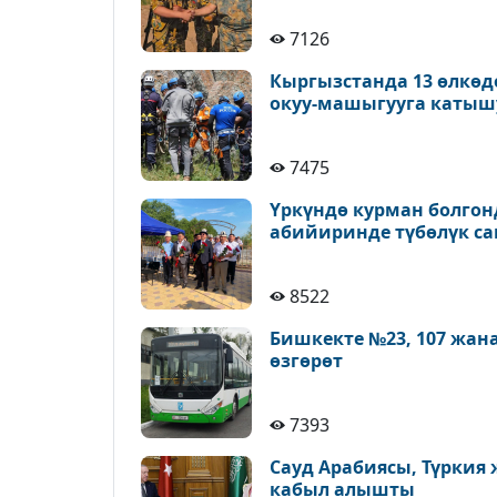
7126
Кыргызстанда 13 өлкөд
окуу-машыгууга катыш
7475
Үркүндө курман болгон
абийиринде түбөлүк с
8522
Бишкекте №23, 107 жан
өзгөрөт
7393
Сауд Арабиясы, Түркия
кабыл алышты