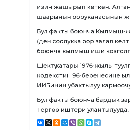
изин жашырып кеткен. Алган
шаарынын ооруканасынын жа
Бул факты боюнча Кылмыш-ж
(ден соолукка оор залал кел
боюнча кылмыш иши козголг
Шектүү катары 1976-жылы туу
кодекстин 96-беренесине ы
ИИБинин убактылуу кармооч
Бул факты боюнча бардык за
Тергөө иштери улантылууда.