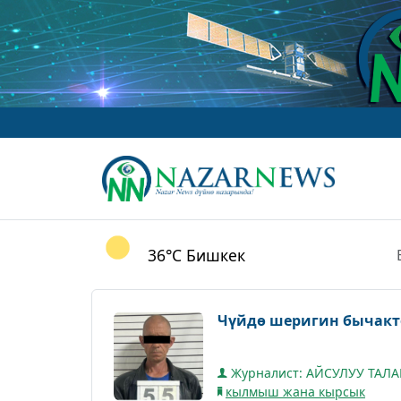
36°C
Бишкек
Чүйдө шеригин бычакт
Журналист: АЙСУЛУУ ТАЛ
кылмыш жана кырсык