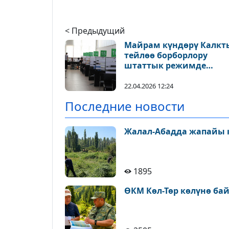
< Предыдущий
Майрам күндөрү Калкт
тейлөө борборлору
штаттык режимде
иштейт
22.04.2026 12:24
Последние новости
Жалал-Абадда жапайы 
1895
ӨКМ Көл-Төр көлүнө ба