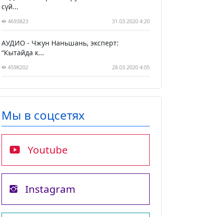
сүй...
4693823
31.03.2020 4:20
АУДИО - Чжун Наньшань, эксперт:
“Кытайда к...
4598202
28.03.2020 4:05
Мы в соцсетях
Youtube
Instagram