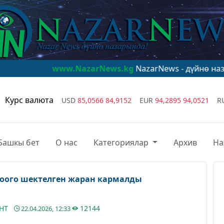
www.NazarNews.kg
NazarNews - дүйнө назарында!
www
Курс валюта
USD
85,0566
84,9152
EUR
94,2895
94,0521
R
Башкы бет
О нас
Категориялар
Архив
На
оого шектелген жаран кармалды
АНТ
12144
22.04.2026, 12:33