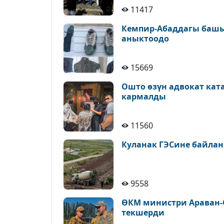
11417
Кемпир-Абаддагы башы
аныктоодо
15669
Ошто өзүн адвокат кат
кармалды
11560
Куланак ГЭСине байлан
9558
ӨКМ министри Араван-
текшерди