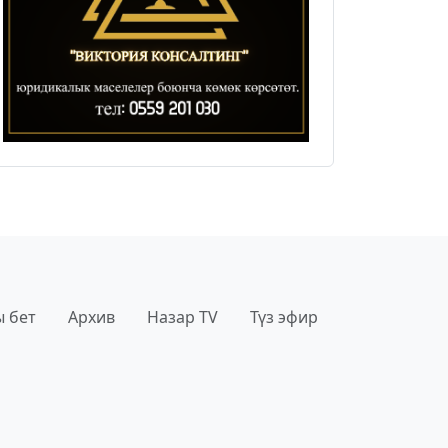
 бет
Архив
Назар TV
Түз эфир