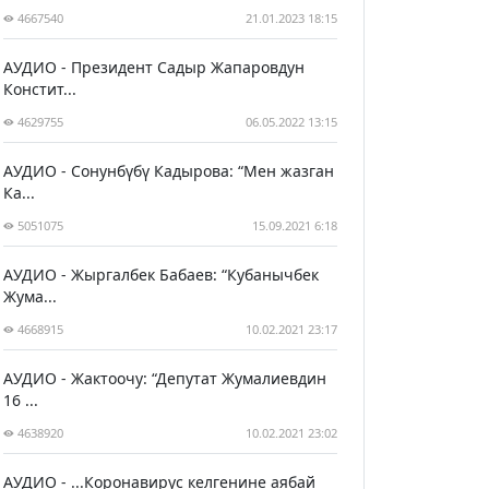
4667540
21.01.2023 18:15
АУДИО - Президент Садыр Жапаровдун
Констит...
4629755
06.05.2022 13:15
АУДИО - Сонунбүбү Кадырова: “Мен жазган
Ка...
5051075
15.09.2021 6:18
АУДИО - Жыргалбек Бабаев: “Кубанычбек
Жума...
4668915
10.02.2021 23:17
АУДИО - Жактоочу: “Депутат Жумалиевдин
16 ...
4638920
10.02.2021 23:02
АУДИО - ...Коронавирус келгенине аябай