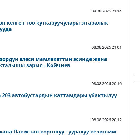
08.08.2026 21:14
өн келген тоо куткаруучулары эл аралык
ууда
08.08.2026 21:01
дордун элеси мамлекеттин эсинде жана
акталышы зарыл - Койчиев
08.08.2026 20:16
а 203 автобустардын каттамдары убактылуу
08.08.2026 20:12
 жана Пакистан коргонуу тууралуу келишим