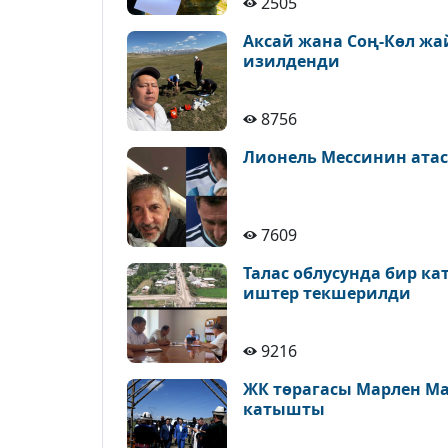
2505
Аксай жана Соң-Көл ж
изилденди
8756
Лионель Мессинин атас
7609
Талас облусунда бир к
иштер текшерилди
9216
ЖК төрагасы Марлен М
катышты