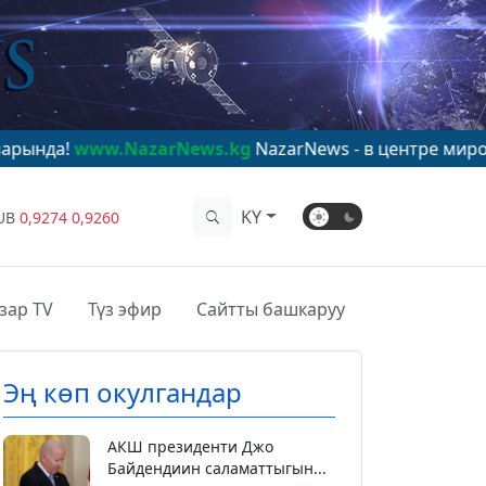
.NazarNews.kg
NazarNews - в центре мирового внима
KY
UB
0,9274
0,9260
зар TV
Түз эфир
Сайтты башкаруу
Эң көп окулгандар
АКШ президенти Джо
Байдендиин саламаттыгын...