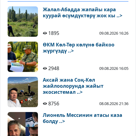
Жалал-Абадда жапайы кара
куурай өсүмдүктөрү жок кы ..>
1895
09.08.2026 16:26
ӨКМ Көл-Төр көлүнө байкоо
жүргүздү ..>
2948
09.08.2026 16:05
Аксай жана Соң-Көл
жайлоолорунда жайыт
экосистемал ..>
8756
08.08.2026 21:36
Лионель Мессинин атасы каза
болду ..>