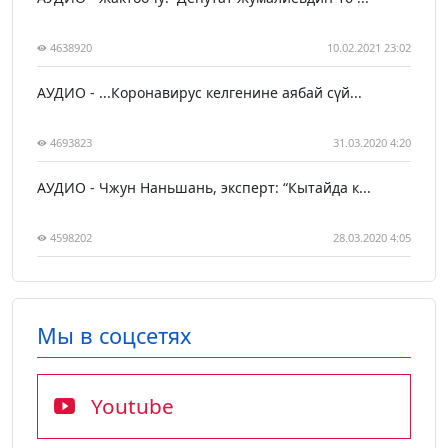
4638920
10.02.2021 23:02
АУДИО - ...Коронавирус келгенине аябай сүй...
4693823
31.03.2020 4:20
АУДИО - Чжун Наньшань, эксперт: “Кытайда к...
4598202
28.03.2020 4:05
Мы в соцсетях
Youtube