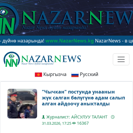
ө назарында!
www.NazarNews.kg
NazarNews - в центре 
Кыргызча
Русский
"Чычкан" постунда унаанын
жүк салган бөлүгүнө адам салып
алган айдоочу аныкталды
Журналист: АЙСУЛУУ ТАЛАНТ
16367
31.03.2026, 17:25