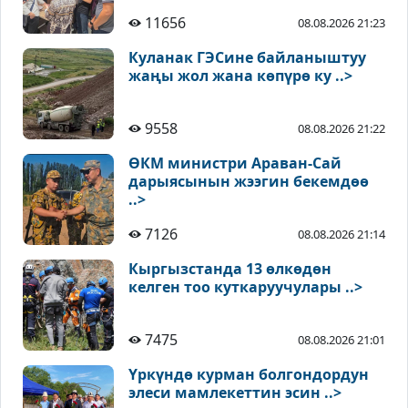
11656
08.08.2026 21:23
Куланак ГЭСине байланыштуу
жаңы жол жана көпүрө ку ..>
9558
08.08.2026 21:22
ӨКМ министри Араван-Сай
дарыясынын жээгин бекемдөө
..>
7126
08.08.2026 21:14
Кыргызстанда 13 өлкөдөн
келген тоо куткаруучулары ..>
7475
08.08.2026 21:01
Үркүндө курман болгондордун
элеси мамлекеттин эсин ..>