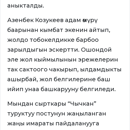
аныкталды.
Азенбек Козукеев адам өмүрү
баарынан кымбат экенин айтып,
жолдо тобокелдикке барбоо
зарылдыгын эскертти. Ошондой
эле жол кыймылынын эрежелерин
так сактоого чакырып, ылдамдыкты
ашырбай, жол белгилерине баш
ийип унаа башкарууну белгиледи.
Мындан сырткары “Чычкан”
туруктуу постунун жаңыланган
жаңы имараты пайдаланууга