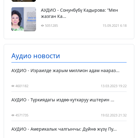
АУДИО - Сонунбүбү Кадырова: “Мен
жазган Ка...
5051285
15.09.2021 6:18
Аудио новости
АУДИО - Израилде жарым миллион адам наараз...
4601182
13.03.2023 19:22
АУДИО - Түркиядагы издөө-куткаруу иштерин ...
4571735
19.02.2023 21:32
АУДИО - Америкалык чалгынчы: Дүйнө жүзү Пу...