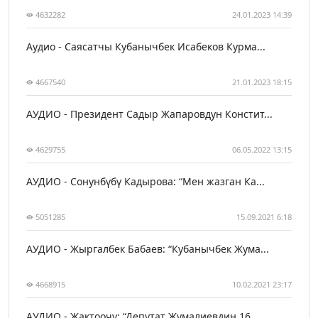
4632282
24.01.2023 14:39
Аудио - Саясатчы Кубанычбек Исабеков Курма...
4667540
21.01.2023 18:15
АУДИО - Президент Садыр Жапаровдун Констит...
4629755
06.05.2022 13:15
АУДИО - Сонунбүбү Кадырова: “Мен жазган Ка...
5051285
15.09.2021 6:18
АУДИО - Жыргалбек Бабаев: “Кубанычбек Жума...
4668915
10.02.2021 23:17
АУДИО - Жактоочу: “Депутат Жумалиевдин 16 ...