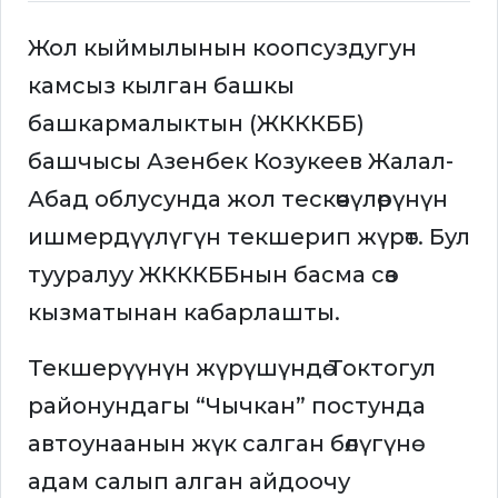
Жол кыймылынын коопсуздугун
камсыз кылган башкы
башкармалыктын (ЖКККББ)
башчысы Азенбек Козукеев Жалал-
Абад облусунда жол тескөөчүлөрүнүн
ишмердүүлүгүн текшерип жүрөт. Бул
тууралуу ЖКККББнын басма сөз
кызматынан кабарлашты.
Текшерүүнүн жүрүшүндө Токтогул
районундагы “Чычкан” постунда
автоунаанын жүк салган бөлүгүнө
адам салып алган айдоочу