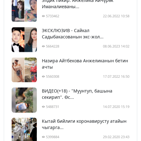
Элдик пикир: Анжелика Айчүрөк
Иманалиеваны...
5733462
22.06.2022 10:58
ЭКСКЛЮЗИВ - Сайкал
Садыбакасованын экс-жол...
5664228
08.06.2023 14:02
Назира Айтбекова Анжеликанын бетин
ачты
5560308
17.07.2022 16:50
ВИДЕО(+18) - "Муунтуп, башына
секирип". Өс...
5488731
14.07.2020 15:19
Кытай бийлиги коронавирусту атайын
чыгарга...
5399884
29.02.2020 23:43