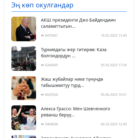
Эң көп окулгандар
АКШ президенти Джо Байдендиин
саламаттыгын...
6470451
16.02.2023 13:40
Түркиядагы жер титирөө: Каза
болгондордун ...
6260695
05.03.2023 17:54
Жаш жубайлар нике түнүндө
табышмактуу түрд...
6025926
05.06.2023 10:51
Алекса Грассо: Мен Шевченкого
реванш берүү...
5904836
06.03.2023 12:49