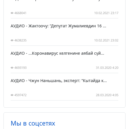
4668041
10.02.2021 23:17
АУДИО - Жактоочу: “Депутат Жумалиевдин 16 ...
4638235
10.02.2021 23:02
АУДИО - ...Коронавирус келгенине аябай сүй...
4693193
31.03.2020 4:20
АУДИО - Чжун Наньшань, эксперт: “Кытайда к...
4597472
28.03.2020 4:05
Мы в соцсетях