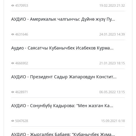
4570953
19.02.2023 21:32
АУДИО - Америкалык чалгынчы: Дүйнө жүзү Пу...
4631646
24.01.2023 14:39
Аудио - Саясатчы Кубанычбек Исабеков Курма...
4666902
21.01.2023 18:15
АУДИО - Президент Садыр Жапаровдун Констит...
4628971
06.05.2022 13:15
АУДИО - Сонунбүбү Кадырова: “Мен жазган Ка...
5047628
15.09.2021 6:18
АУДИО - Жыргалбек Бабаев: “Кубанычбек Жума...