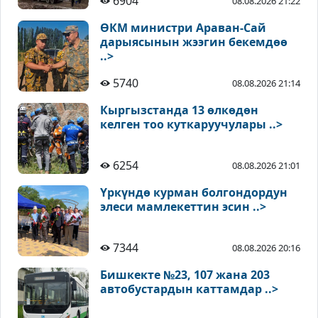
6904
08.08.2026 21:22
ӨКМ министри Араван-Сай
дарыясынын жээгин бекемдөө
..>
5740
08.08.2026 21:14
Кыргызстанда 13 өлкөдөн
келген тоо куткаруучулары ..>
6254
08.08.2026 21:01
Үркүндө курман болгондордун
элеси мамлекеттин эсин ..>
7344
08.08.2026 20:16
Бишкекте №23, 107 жана 203
автобустардын каттамдар ..>