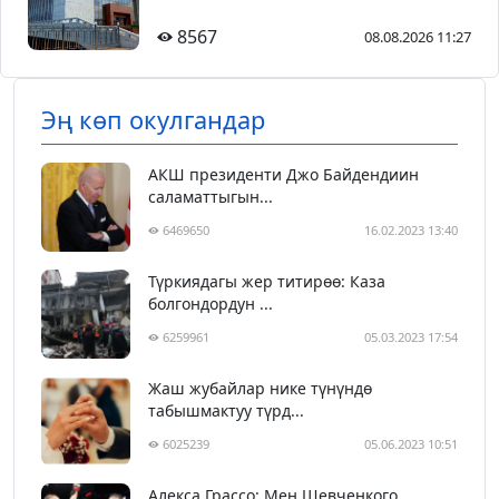
8567
08.08.2026 11:27
Эң көп окулгандар
АКШ президенти Джо Байдендиин
саламаттыгын...
6469650
16.02.2023 13:40
Түркиядагы жер титирөө: Каза
болгондордун ...
6259961
05.03.2023 17:54
Жаш жубайлар нике түнүндө
табышмактуу түрд...
6025239
05.06.2023 10:51
Алекса Грассо: Мен Шевченкого