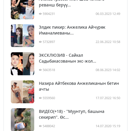
реванш берүү...
5904231
06.03.2023 12:49
Элдик пикир: Анжелика Айчүрөк
Иманалиеваны...
5732897
22.06.2022 10:58
ЭКСКЛЮЗИВ - Сайкал
Садыбакасованын экс-жол...
5663518
08.06.2023 14:02
Назира Айтбекова Анжеликанын бетин
ачты
5559560
17.07.2022 16:50
ВИДЕО(+18) - "Муунтуп, башына
секирип". Өс...
5488042
14.07.2020 15:19