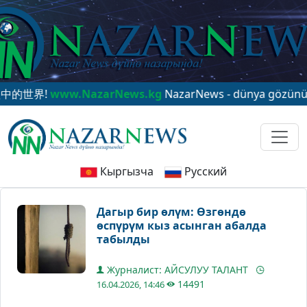
的世界!
www.NazarNews.kg
NazarNews - dünya gözünüzde!
Кыргызча
Русский
Дагыр бир өлүм: Өзгөндө
өспүрүм кыз асынган абалда
табылды
Журналист: АЙСУЛУУ ТАЛАНТ
14491
16.04.2026, 14:46