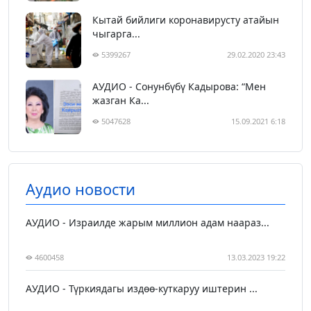
Кытай бийлиги коронавирусту атайын
чыгарга...
5399267
29.02.2020 23:43
АУДИО - Сонунбүбү Кадырова: “Мен
жазган Ка...
5047628
15.09.2021 6:18
Аудио новости
АУДИО - Израилде жарым миллион адам наараз...
4600458
13.03.2023 19:22
АУДИО - Түркиядагы издөө-куткаруу иштерин ...