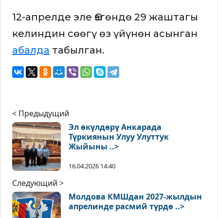
12-апрелде эле Өзгөндө 29 жаштагы
келиндин сөөгү өз үйүнөн асынган
абалда
табылган.
< Предыдущий
Эл өкүлдөрү Анкарада
Түркиянын Улуу Улуттук
Жыйыны ..>
16.04.2026 14:40
Следующий >
Молдова КМШдан 2027-жылдын
апрелинде расмий түрдө ..>