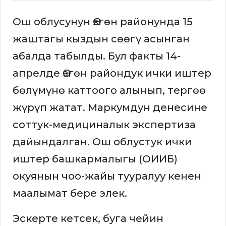
Ош облусунун Өзгөн районунда 15
жаштагы кыздын сөөгү асынган
абалда табылды. Бул факты 14-
апрелде Өзгөн райондук ички иштер
бөлүмүнө каттоого алынып, тергөө
жүрүп жатат. Маркумдун денесине
соттук-медициналык экспертиза
дайындалган. Ош облустук ички
иштер башкармалыгы (ОИИБ)
окуянын чоо-жайы тууралуу кенен
маалымат бере элек.
Эскерте кетсек, буга чейин