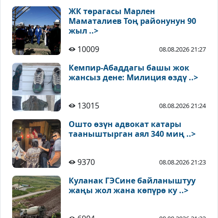
ЖК төрагасы Марлен
Маматалиев Тоң районунун 90
жыл ..>
10009
08.08.2026 21:27
Кемпир-Абаддагы башы жок
жансыз дене: Милиция өздү ..>
13015
08.08.2026 21:24
Ошто өзүн адвокат катары
тааныштырган аял 340 миң ..>
9370
08.08.2026 21:23
Куланак ГЭСине байланыштуу
жаңы жол жана көпүрө ку ..>