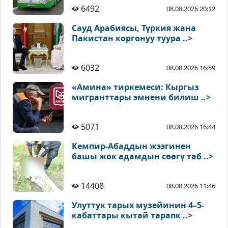
6492
08.08.2026 20:12
Сауд Арабиясы, Түркия жана
Пакистан коргонуу туура ..>
6032
08.08.2026 16:59
«Амина» тиркемеси: Кыргыз
мигранттары эмнени билиш ..>
5071
08.08.2026 16:44
Кемпир-Абаддын жээгинен
башы жок адамдын сөөгү таб ..>
14408
08.08.2026 11:46
Улуттук тарых музейинин 4–5-
кабаттары кытай тарапк ..>