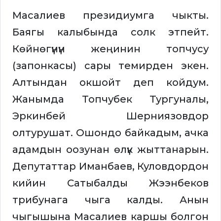
Масалиев президиумга чыкты.
Баягы калыбында солк этпейт.
Көйнөгүнүн жеңинин топчусу
(запонкасы) сары темирден экен.
Алтындан окшойт деп койдум.
Жанымда Топчубек Тургуналы,
Эркинбей Шерниязовдор
олтурушат. Ошондо байкадым, ачка
адамдын оозунан өлүк жыттанарын.
Депутаттар Иманбаев, Куловдордон
кийин Сатыбалды Жээнбеков
трибунага чыга калды. Анын
чыгышына Масалиев каршы болгон