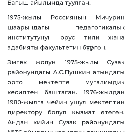
Багыш айылында туулган.
1975-жылы Россиянын Мичурин
шаарындагы педагогикалык
институтунун орус тили жана
адабияты факультетин бүтүргөн.
Эмгек жолун 1975-жылы Сузак
районундагы А.С.Пушкин атындагы
орто мектепте мугалимдик
кесиптен баштаган. 1976-жылдан
1980-жылга чейин ушул мектептин
директору болуп кызмат өтөгөн.
Андан кийин Сузак районундагы