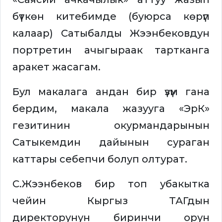
бүткөн китебимде (буюрса көрүп
калаар) Сатыбалды Жээнбековдун
портретин ачыгыраак тартканга
аракет жасагам.
Бул макалага андан бир үзүм гана
бердим, макала жазууга «ЭрК»
гезитинин окурмандарынын
Сатыкемдин дайынын сураган
каттары себепчи болуп олтурат.
С.Жээнбеков бир топ убакытка
чейин Кыргыз ТАГдын
директорунун биринчи орун