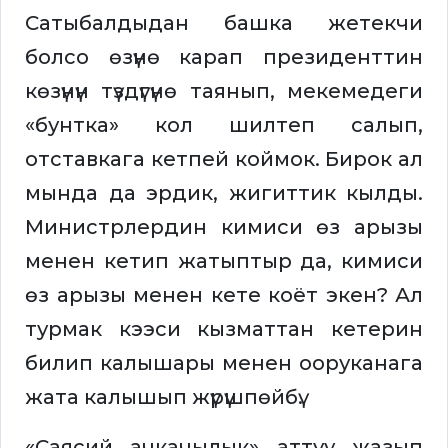
Сатыбалдыдан башка жетекчи
болсо өзүнө карап президенттин
көзүнүн түздүгүнө таянып, мекемедеги
«бунтка» кол шилтеп салып,
отставкага кетпей коймок. Бирок ал
мында да эрдик, жигиттик кылды.
Министрлердин кимиси өз арызы
менен кетип жатыптыр да, кимиси
өз арызы менен кете коёт экен? Ал
турмак кээси кызматтан кетерин
билип калышары менен ооруканага
жата калышып жүрүшпөйбү.
«Саясий ачкачылык» аттуу жазып