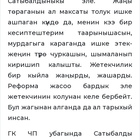
Сатыбалдыныкы эле. Жаңы
төраганын ал максаты толук ишке
ашпаган күндө да, менин кээ бир
кесиптештерим таарынышасын,
мурдагыга караганда ишке этек-
жеңин түрө чуркашын, шымаланып
киришип калышты. Жетекчилик
бир кыйла жаңырды, жашарды.
Реформа жасоо бардык эле
жетекчинин колунан келе бербейт.
Бул жагынан алганда да ал тарыхый
инсан.
ГК ЧП убагында Сатыбалды