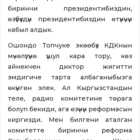
биринчи президентибиздин,
өзүбүздүн президентибиздин өтүнүчүн
кабыл алдык.
Ошондо Топчуке экөөбүз КДКнын
мүчөлүгүнө үшул кара тору, көз
айнекчен диктор жигитти
эмдигиче тарта албаганыбызга
өкүнгөн элек. Ал Кыргызстандын
теле, радио комитетине төрага
болуп бекиди, ага өзүнүн реформасын
киргизди. Мен билгени аталган
комитетте биринчи реформа