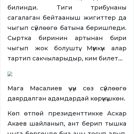
билинди. Тиги трибунаны
сагалаган бейтааныш жигиттер да
чыгып сүйлөөгө батына беришпеди.
Сыртка биринин артынан бири
чыгып жок болуштү. Мүмкүн алар
тартип сакчыларыдыр, ким билет...
Мага Масалиев үчүн сөз сүйлөөгө
даярдалган адамдардай көрүнүшкөн.
Көп өтпөй президенттикке Аскар
Акаев шайланып, ант берип тышка
чыга бергенде биз аны тосуп алып,