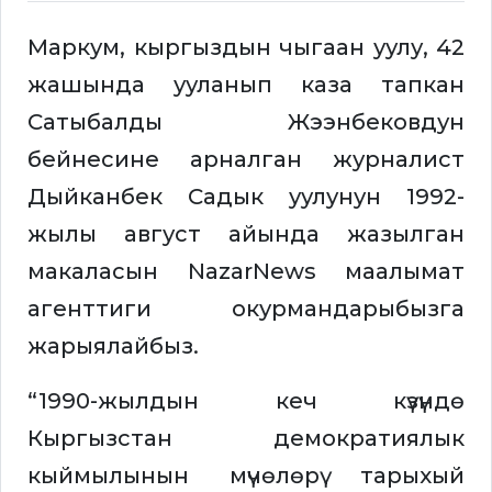
Маркум, кыргыздын чыгаан уулу, 42
жашында ууланып каза тапкан
Сатыбалды Жээнбековдун
бейнесине арналган журналист
Дыйканбек Садык уулунун 1992-
жылы август айында жазылган
макаласын NazarNews маалымат
агенттиги окурмандарыбызга
жарыялайбыз.
“1990-жылдын кеч күзүндө
Кыргызстан демократиялык
кыймылынын мүчөлөрү тарыхый