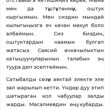
отставкага кетишиңиз керек. Мына
мен да түштүктөнмүн, оштук
кыргызмын. Мен сиздин мындай
кылыгыңызга эч качан макул боло
албаймын. Сиз биздин,
оштуктардын наамын булгап
жатасыз. Саясий ачкачылыктын
катышуучуларынын талабын эң
туура деп эсептеймин.
Сатыбалды сөзүн аяктай электе эле
зал жарылып кетти. Үндөр дуу этип
шатыраган кол чабуулар залды
жарды. Масалиевдин өңү кубарды.