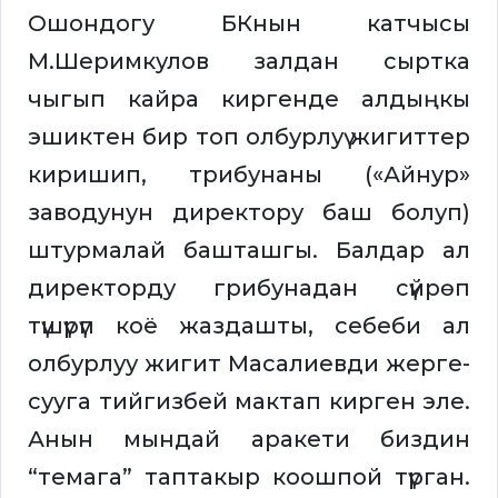
Ошондогу БКнын катчысы
М.Шеримкулов залдан сыртка
чыгып кайра киргенде алдыңкы
эшиктен бир топ олбурлуү жигиттер
киришип, трибунаны («Айнур»
заводунун директору баш болуп)
штурмалай башташгы. Балдар ал
директорду грибунадан сүйрөп
түшүрүп коё жаздашты, себеби ал
олбурлуу жигит Масалиевди жерге-
сууга тийгизбей мактап кирген эле.
Анын мындай аракети биздин
“темага” таптакыр коошпой түрган.