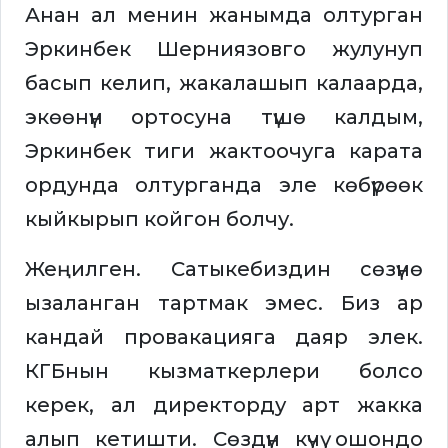
Анан ал менин жанымда олтурган
Эркинбек Шерниязовго жулунуп
басып келип, жакалашып калаарда,
экөөнүн ортосуна түшө калдым,
Эркинбек тиги жактоочуга карата
ордунда олтурганда эле көбүрөөк
кыйкырып койгон болчу.
Жеңилген. Сатыкебиздин сөзүнө
ызаланган тартмак эмес. Биз ар
кандай провакацияга даяр элек.
КГБнын кызматкерлери болсо
керек, ал директорду арт жакка
алып кетишти. Сөздүн күчү ошондо