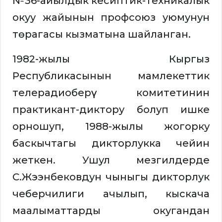
№36-айылдык кесиптик-техникалык
окуу жайынын профсоюз уюмунун
төрагасы кызматына шайланган.
1982-жылы Кыргыз
Республикасынын мамлекеттик
телерадиоберүү комитетинин
практикант-диктору болуп ишке
орношуп, 1988-жылы жогорку
баскычтагы дикторлукка чейин
жеткен. Ушул мезгилдерде
С.Жээнбековдун чыныгы дикторлук
чеберчилиги ачылып, кыскача
маалыматтарды окугандан