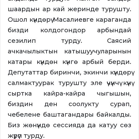
шаардын ар кай жеринде турушту.
Ошол күндөрү Масалиевге караганда
бизди колдогондор арбындай
сезилип турду. Саясий
ачкачылыктын катышуучуларынын
катары күндөн күнгө арбый берди.
Депутаттар биринчи, экинчи күндөрү
салмактуурак турушту эле үчүнчү күнү
сыртка кайра-кайра чыгышын,
биздин ден соолукту сурап,
чебелене баштагандары байкалды.
Биз жөнүндө сессияда да катуу сөз
жүрүп турду.