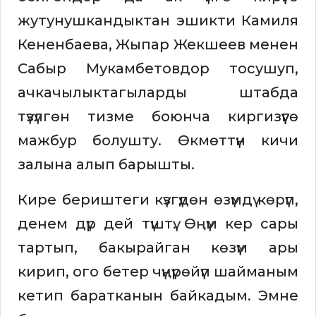
жутунушкандыктан эшикти Камиля
Кененбаева, Жыпар Жекшеев менен
Сабыр Мукамбетовдор тосушуп,
ачкачылыктагыларды штабда
түзүлгөн тизме боюнча киргизүүгө
мажбур болушту. Өкмөттүн кичи
залына алып барышты.
Кире бериштеги күзгүдөн өзүмдү көрүп,
денем дүр дей түштү. Өңүм кер сары
тартып, бакырайган көзүм ары
кирип, ого бетер чүңүрөйүп шайманым
кетип баратканын байкадым. Эмне