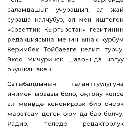
саламдашып учурашып, ал жай
сураша калчубуз, ал мен иштеген
«Советтик Кыргызстан» гезитинин
редакциясына менин ынак курбум
Керимбек Тойбаевге келип турчу.
Экөө Мичуринск шаарында чогуу
окушкан экен.
Сатыбалдынын таланттуулугуна
ичимен ыраазы боло, оңтойу келсе
ал жөнүндө кененирээк бир очерк
жаратсам деген оюм да бар болчу.
Радио, теледе редакторлук