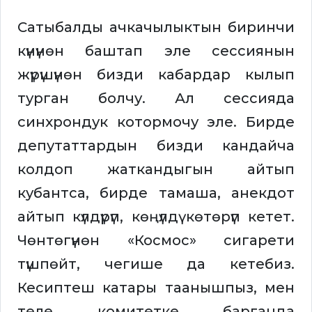
Сатыбалды ачкачылыктын биринчи
күнүнөн баштап эле сессиянын
жүрүшүнөн бизди кабардар кылып
турган болчу. Ал сессияда
синхрондук котормочу эле. Бирде
депутаттардын бизди кандайча
колдоп жаткандыгын айтып
кубантса, бирде тамаша, анекдот
айтып күлдүрүп, көңүлдү көтөрүп кетет.
Чөнтөгүнөн «Космос» сигарети
түшпөйт, чегише да кетебиз.
Кесиптеш катары таанышпыз, мен
теле комитетке барганда