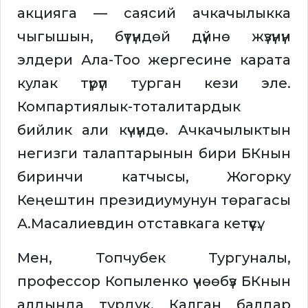
акцияга — саясий ачкачылыкка
чыгышын, бүтүндөй дүйнө жүзүнүн
элдери Ала-Тоо жергесине карата
кулак түрүп турган кези эле.
Компартиялык-тоталитардык
бийлик али күчүндө. Ачкачылыктын
негизги талаптарынын бири БКнын
биринчи катчысы, Жогорку
Кеңештин президиумунун төрагасы
А.Масалиевдин отставкага кетүүсү.
Мен, Топчубек Тургуналы,
профессор Копыленко үчөөбүз БКнын
алдында турдук. Калган балдар