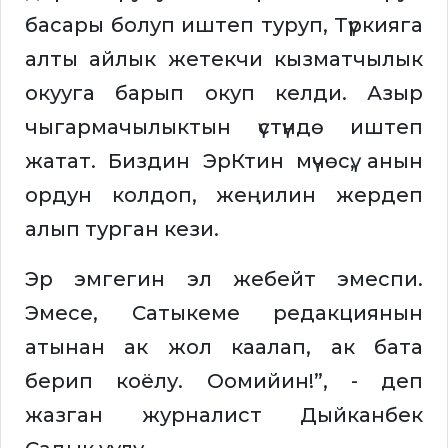
басары болуп иштеп туруп, Түркияга
алты айлык жетекчи кызматчылык
окууга барып окуп келди. Азыр
чыгармачылыктын үстүндө иштеп
жатат. Биздин ЭрКтин мүчөсү, анын
ордун колдоп, жеңилин жердеп
алып турган кези.
Эр эмгегин эл жебейт эмеспи.
Эмесе, Сатыкеме редакциянын
атынан ак жол каалап, ак бата
берип коёлу. Оомийин!”, - деп
жазган журналист Дыйканбек