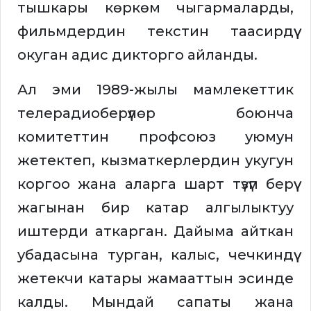
тышкары көркөм чыгармаларды,
фильмдердин текстин таасирдүү
окуган адис дикторго айланды.
Ал эми 1989-жылы мамлекеттик
телерадиоберүүлөр боюнча
комитеттин профсоюз уюмун
жетектеп, кызматкерлердин укугун
коргоо жана аларга шарт түзүп берүү
жагынан бир катар алгылыктуу
иштерди аткарган. Дайыма айткан
убадасына турган, калыс, чечкиндүү
жетекчи катары жамааттын эсинде
калды. Мындай сапаты жана