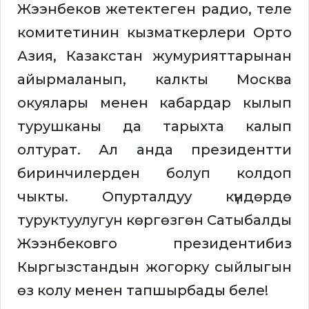
Жээнбеков жетектеген радио, теле
комитетинин кызматкерлери Орто
Азия, Казакстан жумурияттарынан
айырмаланып, калкты Москва
окуялары менен кабардар кылып
турушканы да тарыхта калып
олтурат. Ал анда президентти
биринчилерден болуп колдоп
чыкты. Опурталдуу күндөрдө
туруктуулугун көргөзгөн Сатыбалды
Жээнбековго президентибиз
Кыргызстандын жогорку сыйлыгын
өз колу менен тапшырбады беле!