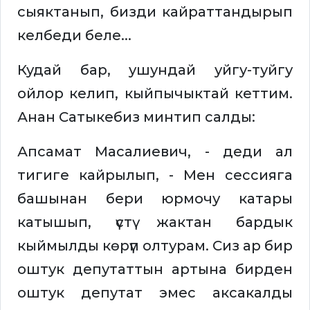
сыяктанып, бизди кайраттандырып
келбеди беле...
Кудай бар, ушундай уйгу-туйгу
ойлор келип, кыйпычыктай кеттим.
Анан Сатыкебиз минтип салды:
Апсамат Масалиевич, - деди ал
тигиге кайрылып, - Мен сессияга
башынан бери юрмочу катары
катышып, үстү жактан бардык
кыймылды көрүп олтурам. Сиз ар бир
оштук депутаттын артына бирден
оштук депутат эмес аксакалды