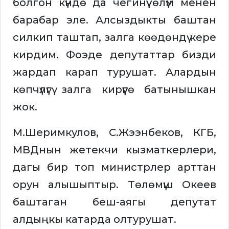
болгон күндө да чегинүү өлүм менен
барабар эле. Алсыздыкты баштан
силкип таштап, залга көөдөндү кере
кирдим. Фоэде депутаттар бизди
жардап карап турушат. Алардын
көпчүлүгү залга кирүүгө батынышкан
жок.
М.Шеримкулов, С.Жээнбеков, КГБ,
МВДнын жетекчи кызматкерлери,
дагы бир топ министрлер арттан
орун алышыптыр. Төлөмүш Океев
баштаган беш-аягы депутат
алдыңкы катарда олтурушат.