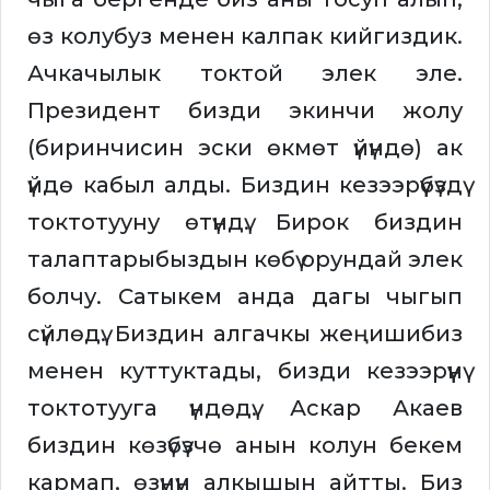
өз колубуз менен калпак кийгиздик.
Ачкачылык токтой элек эле.
Президент бизди экинчи жолу
(биринчисин эски өкмөт үйүндө) ак
үйдө кабыл алды. Биздин кезээрүүбүздү
токтотууну өтүндү. Бирок биздин
талаптарыбыздын көбү орундай элек
болчу. Сатыкем анда дагы чыгып
сүйлөдү. Биздин алгачкы жеңишибиз
менен куттуктады, бизди кезээрүүнү
токтотууга үндөдү. Аскар Акаев
биздин көзүбүзчө анын колун бекем
кармап, өзүнүн алкышын айтты. Биз