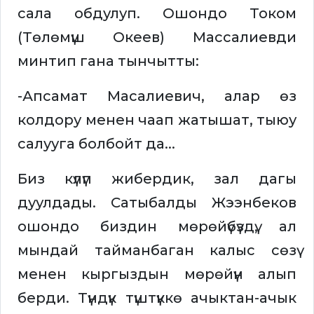
сала обдулуп. Ошондо Током
(Төлөмүш Океев) Массалиевди
минтип гана тынчытты:
-Апсамат Масалиевич, алар өз
колдору менен чаап жатышат, тыюу
салууга болбойт да...
Биз күлүп жибердик, зал дагы
дуулдады. Сатыбалды Жээнбеков
ошондо биздин мөрөйүбүздү, ал
мындай тайманбаган калыс сөзү
менен кыргыздын мөрөйүн алып
берди. Түндүк түштүккө ачыктан-ачык