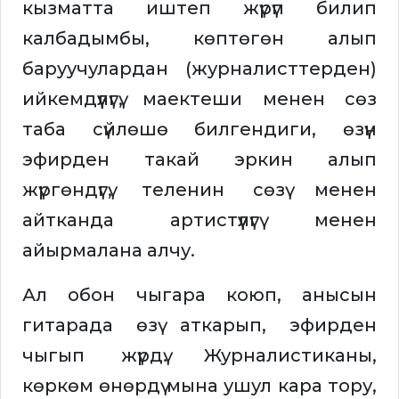
кызматта иштеп жүрүп билип
калбадымбы, көптөгөн алып
баруучулардан (журналисттерден)
ийкемдүүлүгү, маектеши менен сөз
таба сүйлөшө билгендиги, өзүн
эфирден такай эркин алып
жүргөндүгү, теленин сөзү менен
айтканда артистүүлүгү менен
айырмалана алчу.
Ал обон чыгара коюп, анысын
гитарада өзү аткарып, эфирден
чыгып жүрдү. Журналистиканы,
көркөм өнөрдү мына ушул кара тору,