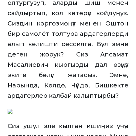
олтургузуп, аларды шиш менен
сайдыртып, кол көтөрүп койдуңуз.
Сиздин көргөзмөңүз менен Оштон
бир самолёт толтура ардагерлерди
алып келишти сессияга. Бул эмне
деген жорук? Сиз Апсамат
Масалиевич кыргызды дал өзүңүз
экиге бөлүп жатасыз. Эмне,
Нарында, Көлдө, Чүйдө, Бишкекте
ардагерлер калбай калыптырбы?
Сиз ушул эле кылган ишиңиз учүн