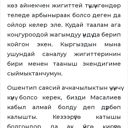
көз айнекчен жигиттей түшүнгөндөр
теледе арбыныраак болсо деген да
ойлор келер эле. Кудай таалам ага
коңгуроодой жагымдуу үндү да берип
койгон экен. Кыргыздын мына
ушундай саналуу жигиттеринин
бири менен тааныш экендигиме
сыймыктанчумун.
Ошентип саясий ачкачылыктын үчүнчү
күнү болсо керек, бизди Масалиев
кабыл алмай болду деп дүрбөп
калышты. Кезээрүүгө катышы
болгондор да ак үйгө кирүүгө