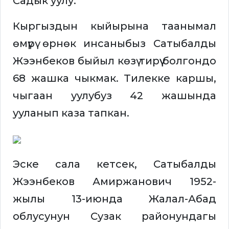
Садык уулу.
Кыргыздын кыйырына таанымал
өмүрү өрнөк инсаныбыз Сатыбалды
Жээнбеков быйыл көзү тирүү болгондо
68 жашка чыкмак. Тилекке каршы,
чыгаан уулубуз 42 жашында
ууланып каза тапкан.
Эске сала кетсек, Сатыбалды
Жээнбеков Амиржанович 1952-
жылы 13-июнда Жалал-Абад
облусунун Сузак районундагы