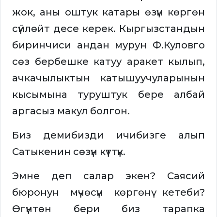
жок, аны оштук катары өзүн көргөн
сүйлөйт десе керек. Кыргызстандын
биринчиси андан мурун Ф.Куловго
сөз бербешке катуу аракет кылып,
ачкачылыктын катышуучуларынын
кысымына туруштук бере албай
аргасыз макул болгон.
Биз демибизди ичибизге алып
Сатыкенин сөзүн күттүк.
Эмне деп салар экен? Саясий
бюронун мүчөсүн көргөнү кетеби?
Өгүнтөн бери биз тарапка