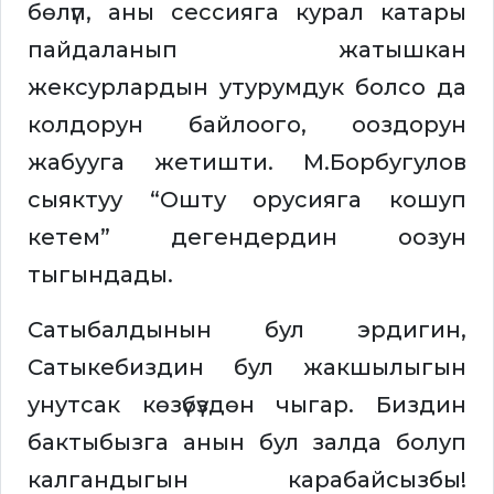
бөлүп, аны сессияга курал катары
пайдаланып жатышкан
жексурлардын утурумдук болсо да
колдорун байлоого, ооздорун
жабууга жетишти. М.Борбугулов
сыяктуу “Ошту орусияга кошуп
кетем” дегендердин оозун
тыгындады.
Сатыбалдынын бул эрдигин,
Сатыкебиздин бул жакшылыгын
унутсак көзүбүздөн чыгар. Биздин
бактыбызга анын бул залда болуп
калгандыгын карабайсызбы!