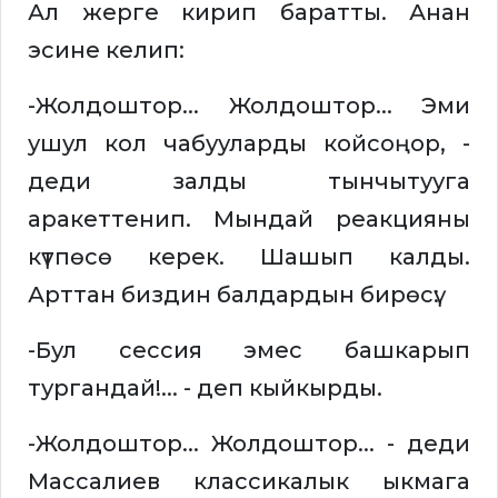
Ал жерге кирип баратты. Анан
эсине келип:
-Жолдоштор... Жолдоштор... Эми
ушул кол чабууларды койсоңор, -
деди залды тынчытууга
аракеттенип. Мындай реакцияны
күтпөсө керек. Шашып калды.
Арттан биздин балдардын бирөсү:
-Бул сессия эмес башкарып
тургандай!... - деп кыйкырды.
-Жолдоштор... Жолдоштор... - деди
Массалиев классикалык ыкмага