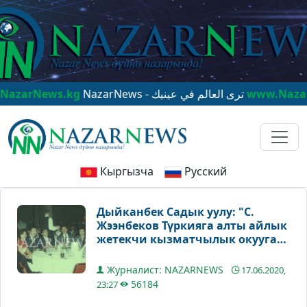
kg
NazarNews - ترى العالم في عينيك
www.NazarNews.kg
Na
Кыргызча
Русский
Дыйканбек Садык уулу: "С.
Жээнбеков Түркияга алты айлык
жетекчи кызматчылык окууга
барып келди"
Журналист: NAZARNEWS
17.06.2020,
56184
23:27