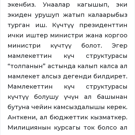
экенбиз. Унаалар кагышып, эки
экиден урушуп жатып калаарыбыз
турган иш. Күчтүү президенттин
ички иштер министри жана коргоо
министри күчтүү болот. Эгер
мамлекеттин күч структурасы
“толпанын” астында калып калса ал
мамлекет алсыз дегенди билдирет.
Мамлекеттин күч структурасы
күчтүү болушу үчүн ал башынан
бутуна чейин камсыздалышы керек.
Анткени, ал бюджеттик кызматкер.
Милициянын курсагы ток болсо ал