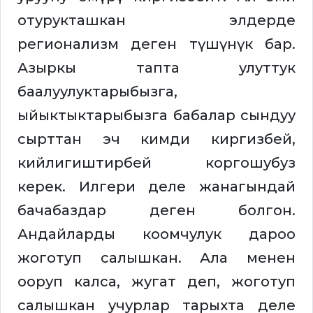
отурукташкан элдерде
регионализм деген түшүнүк бар.
Азыркы тапта улуттук
баалуулуктарыбызга,
ыйыктыктарыбызга бабалар сындуу
сырттан эч кимди киргизбей,
кийлигиштирбей коргошубуз
керек. Илгери деле жанагындай
бачабаздар деген болгон.
Андайларды коомчулук дароо
жоготуп салышкан. Ала менен
ооруп калса, жугат деп, жоготуп
салышкан учурлар тарыхта деле