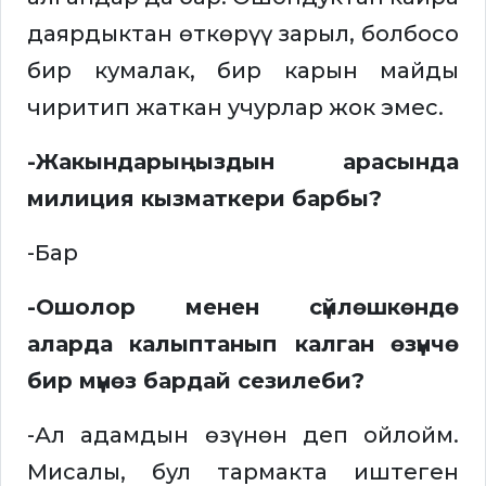
даярдыктан өткөрүү зарыл, болбосо
бир кумалак, бир карын майды
чиритип жаткан учурлар жок эмес.
-Жакындарыңыздын арасында
милиция кызматкери барбы?
-Бар
-Ошолор менен сүйлөшкөндө
аларда калыптанып калган өзүнчө
бир мүнөз бардай сезилеби?
-Ал адамдын өзүнөн деп ойлойм.
Мисалы, бул тармакта иштеген