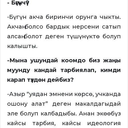
- Бүгүнчү?
-Бүгүн акча биринчи орунга чыкты.
Акчаң болсо бардык нерсени сатып
алсаң болот деген түшүнүктө болуп
калышты.
-Мына ушундай коомдо биз жаңы
муунду кандай тарбиялап, кимди
карап түздөн дейбиз?
-Азыр “уядан эмнени көрсө, учканда
ошону алат” деген макалдагыдай
эле болуп калбадыбы. Анан экөөбүз
кайсы тарбия, кайсы идеология