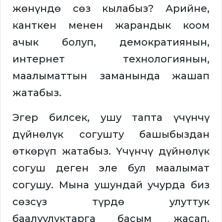
жөнүндө сөз кылабыз? Арийне,
канткен менен жарандык коом
ачык болуп, демократиянын,
интернет технологиянын,
маалыматтын заманында жашап
жатабыз.
Эгер билсек, ушу тапта үчүнчү
дүйнөлүк согушту башыбыздан
өткөрүп жатабыз. Үчүнчү дүйнөлүк
согуш деген эле бул маалымат
согушу. Мына ушундай учурда биз
сөзсүз түрдө улуттук
баалуулуктарга басым жасап,