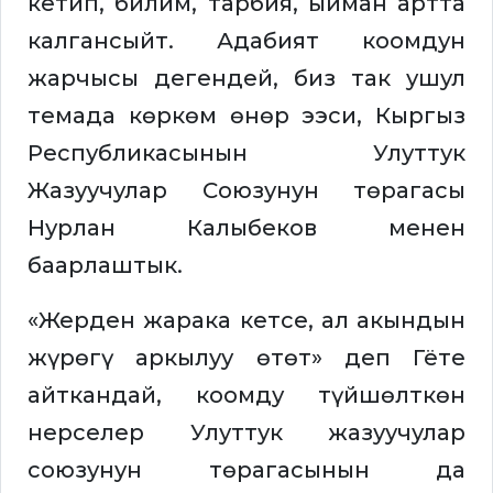
кетип, билим, тарбия, ыйман артта
калгансыйт. Адабият коомдун
жарчысы дегендей, биз так ушул
темада көркөм өнөр ээси, Кыргыз
Республикасынын Улуттук
Жазуучулар Союзунун төрагасы
Нурлан Калыбеков менен
баарлаштык.
«Жерден жарака кетсе, ал акындын
жүрөгү аркылуу өтөт» деп Гёте
айткандай, коомду түйшөлткөн
нерселер Улуттук жазуучулар
союзунун төрагасынын да