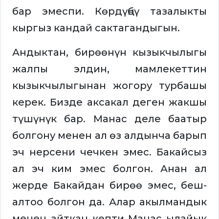
бар эмеспи. Көрдүңбү тазалыкты
кыргыз кандай сактагандыгын.
Андыктан, бирөөнүн кызыкчылыгы
жалпы элдин, мамлекеттин
кызыкчылыгынан жогору турбашы
керек. Бизде аксакал деген жакшы
түшүнүк бар. Манас деле баатыр
болгону менен ал өз алдынча барып
эч нерсени чечкен эмес. Бакайсыз
ал эч ким эмес болгон. Анан ал
жерде Бакайдан бирөө эмес, беш-
алтоо болгон да. Алар акылмандык
менен айткан кепти Манас ылайык