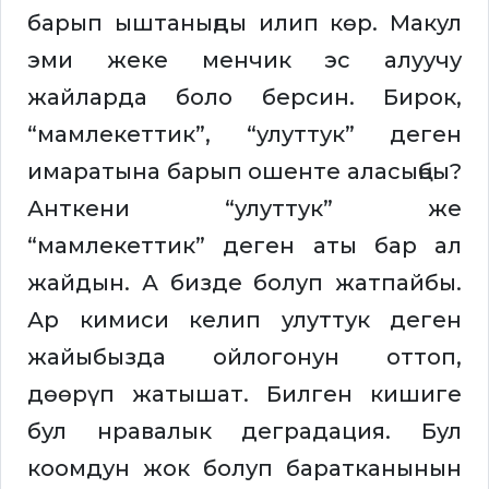
барып ыштаныңды илип көр. Макул
эми жеке менчик эс алуучу
жайларда боло берсин. Бирок,
“мамлекеттик”, “улуттук” деген
имаратына барып ошенте аласыңбы?
Анткени “улуттук” же
“мамлекеттик” деген аты бар ал
жайдын. А бизде болуп жатпайбы.
Ар кимиси келип улуттук деген
жайыбызда ойлогонун оттоп,
дөөрүп жатышат. Билген кишиге
бул нравалык деградация. Бул
коомдун жок болуп баратканынын