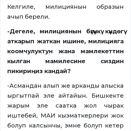
Келгиле, милициянын образын
ачып берели.
-Дегеле, милициянын бүгүнкү күндөгү
аткарып жаткан ишине, милицияга
коомчулуктун жана мамлекеттин
кылган мамилесине сиздин
пикириңиз кандай?
-Асмандан алып же арканды алыска
ыргытпай эле айтайын. Бишкекте
жарым эле саатка жол чырак
иштебей, МАИ кызматкерлери жок
болуп калсынчы, эмне болуп кетер