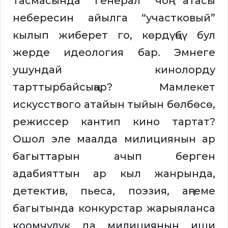
тасмасында генерал чоң атасы
небересин айылга “участковый”
кылып жиберет го, көрдүңбү бул
жерде идеология бар. Эмнеге
ушундай кинолорду
тарттырбайсыңар? Мамлекет
искусствого атайын тыйын бөлбөсө,
режиссер кантип кино тартат?
Ошол эле маалда милициянын ар
багыттарын ачып берген
адабияттын ар кыл жанрында,
детектив, пьеса, поэзия, аңгеме
багытында конкурстар жарыяланса
коомчулук да милициянын иши