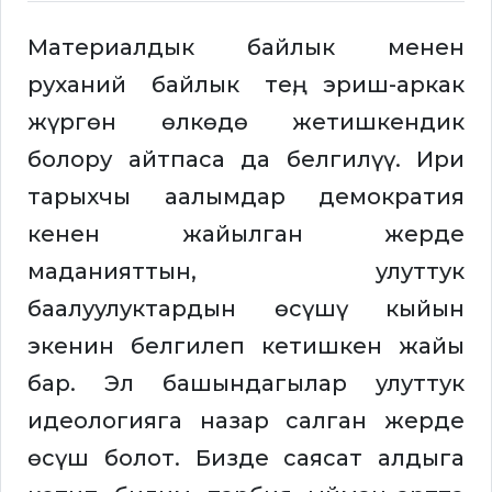
Материалдык байлык менен
руханий байлык тең, эриш-аркак
жүргөн өлкөдө жетишкендик
болору айтпаса да белгилүү. Ири
тарыхчы аалымдар демократия
кенен жайылган жерде
маданияттын, улуттук
баалуулуктардын өсүшү кыйын
экенин белгилеп кетишкен жайы
бар. Эл башындагылар улуттук
идеологияга назар салган жерде
өсүш болот. Бизде саясат алдыга