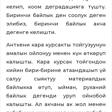
келип, коом деградацияга түштү.
Биринчи байлык ден соолук деген
элибиз, биринчи байлык акча
дегенге келишти.
Анткени кара курсакты тойгузуунун
амалын ойлонуу менен күн өткөрүп
калышты. Кара курсак тойгондон
кийин бири-бирине атаандашып үй
салуу сыяктуу материалдык
байлыкка өтүп, ыйман, руханий
байлык дегенди уруп ойнобой
калышты. Ал акчаны ак жол менен