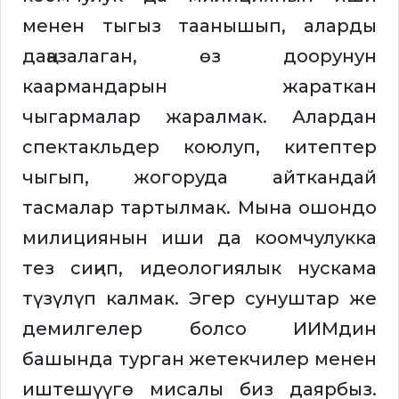
менен тыгыз таанышып, аларды
даңазалаган, өз доорунун
каармандарын жараткан
чыгармалар жаралмак. Алардан
спектакльдер коюлуп, китептер
чыгып, жогоруда айткандай
тасмалар тартылмак. Мына ошондо
милициянын иши да коомчулукка
тез сиңип, идеологиялык нускама
түзүлүп калмак. Эгер сунуштар же
демилгелер болсо ИИМдин
башында турган жетекчилер менен
иштешүүгө мисалы биз даярбыз.