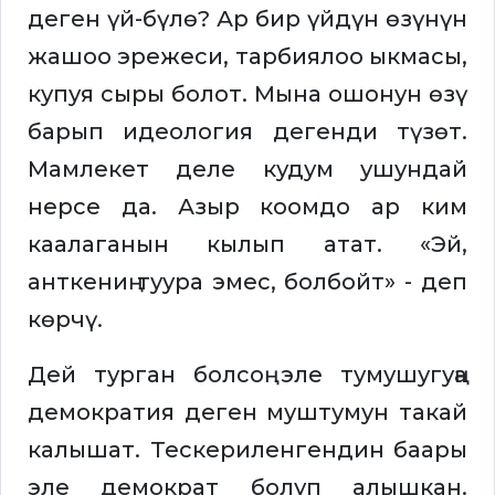
деген үй-бүлө? Ар бир үйдүн өзүнүн
жашоо эрежеси, тарбиялоо ыкмасы,
купуя сыры болот. Мына ошонун өзү
барып идеология дегенди түзөт.
Мамлекет деле кудум ушундай
нерсе да. Азыр коомдо ар ким
каалаганын кылып атат. «Эй,
анткениң туура эмес, болбойт» - деп
көрчү.
Дей турган болсоң эле тумушугуңа
демократия деген муштумун такай
калышат. Тескериленгендин баары
эле демократ болуп алышкан.