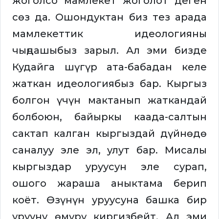
жоголсо мамлекет жоголот деген
сөз да. Ошондуктан биз тез арада
мамлекеттик идеологияны
чыңдашыбыз зарыл. Ал эми бизде
Кудайга шүгүр ата-бабадан келе
жаткан идеологиябыз бар. Кыргыз
болгон үчүн мактанып жаткандай
болбоюн, байыркы каада-салтын
сактап калган кыргыздай дүйнөдө
саналуу эле эл, улут бар. Мисалы
кыргыздар уруусун эле сурап,
ошого жараша аныктама берип
коёт. Өзүнүн уруусуна башка бир
урууну өмүрү киргизбейт. Ал эми