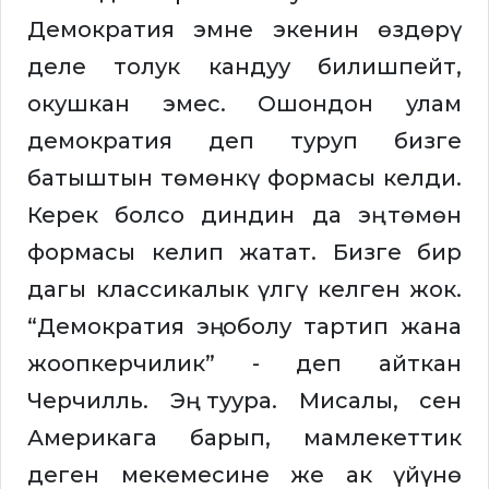
Демократия эмне экенин өздөрү
деле толук кандуу билишпейт,
окушкан эмес. Ошондон улам
демократия деп туруп бизге
батыштын төмөнкү формасы келди.
Керек болсо диндин да эң төмөн
формасы келип жатат. Бизге бир
дагы классикалык үлгү келген жок.
“Демократия эң оболу тартип жана
жоопкерчилик” - деп айткан
Черчилль. Эң туура. Мисалы, сен
Америкага барып, мамлекеттик
деген мекемесине же ак үйүнө