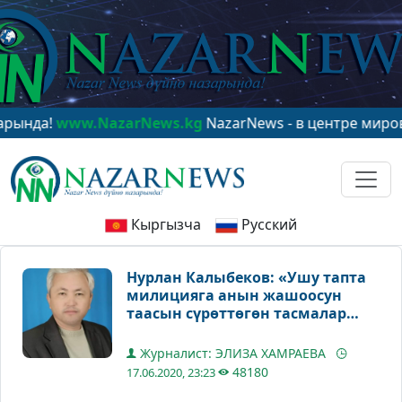
.NazarNews.kg
NazarNews - в центре мирового внима
Кыргызча
Русский
Нурлан Калыбеков: «Ушу тапта
милицияга анын жашоосун
таасын сүрөттөгөн тасмалар
абадай зарыл»
Журналист: ЭЛИЗА ХАМРАЕВА
48180
17.06.2020, 23:23