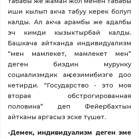
табабы же жаман жол менен табабы
иши кылып акча табуу керек болуп
калды. Ал акча арамбы же адалбы
эч кимди кызыктырбай калды.
Башкача айтканда индивидуализм
“мен мамлекет, мамлекет мен”
деген биздин мурунку
социализмдик аң-сезимибизге доо
кетирди. “Государство - это моя
вторая обстрогированная
половина” деп Фейербахтын
айтканы аргасыз эске түшөт.
-Демек, индивидуализм деген эме