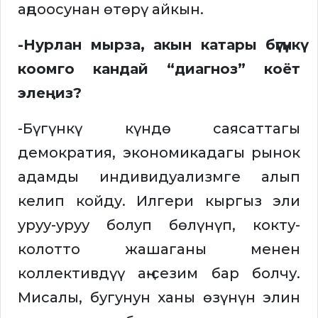
аңдоосунан өтөрү айкын.
-Нурлан мырза, акын катары бүгүнкү
коомго кандай “диагноз” коёт
элеңиз?
-Бүгүнкү күндө саясаттагы
демократия, экономикадагы рынок
адамды индивидуализмге алып
келип койду. Илгери кыргыз эли
уруу-уруу болуп бөлүнүп, кокту-
колотто жашаганы менен
коллективдүү аң-сезим бар болчу.
Мисалы, бугунун ханы өзүнүн элин