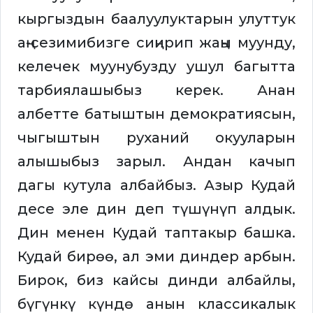
кыргыздын баалуулуктарын улуттук
аң-сезимибизге сиңирип жаңы муунду,
келечек муунубузду ушул багытта
тарбиялашыбыз керек. Анан
албетте батыштын демократиясын,
чыгыштын руханий окууларын
алышыбыз зарыл. Андан качып
дагы кутула албайбыз. Азыр Кудай
десе эле дин деп түшүнүп алдык.
Дин менен Кудай таптакыр башка.
Кудай бирөө, ал эми диндер арбын.
Бирок, биз кайсы динди албайлы,
бүгүнкү күндө анын классикалык