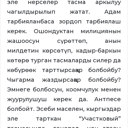
эле нерселер тасма аркылуу
чагылдырылып жатат. Адам
тарбияланбаса зордоп тарбиялаш
керек. Ошондуктан милициянын
жашоосун сүрөттөп, анын
милдетин көрсөтүп, кадыр-баркын
көтөрө турган тасмаларды силер да
көбүрөөк тарттырсаңар болбойбу?
Чыгарма жаздырсаңар болбойбу?
Эмнеге болбосун, коомчулук менен
жуурулушуш керек да. Антпесе
болбойт. Эсеби маселен, кыргыздар
эле тарткан “Участковый”