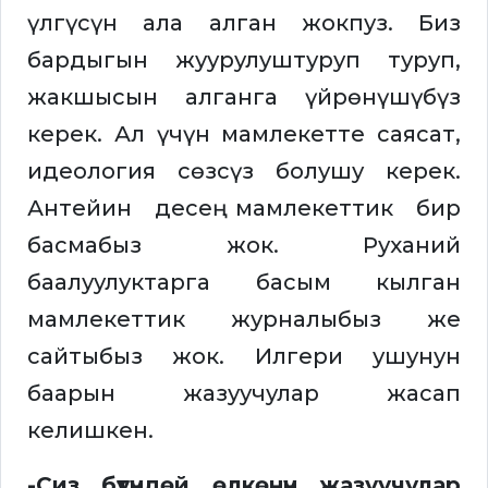
үлгүсүн ала алган жокпуз. Биз
бардыгын жуурулуштуруп туруп,
жакшысын алганга үйрөнүшүбүз
керек. Ал үчүн мамлекетте саясат,
идеология сөзсүз болушу керек.
Антейин десең мамлекеттик бир
басмабыз жок. Руханий
баалуулуктарга басым кылган
мамлекеттик журналыбыз же
сайтыбыз жок. Илгери ушунун
баарын жазуучулар жасап
келишкен.
-Сиз бүтүндөй өлкөнүн жазуучулар