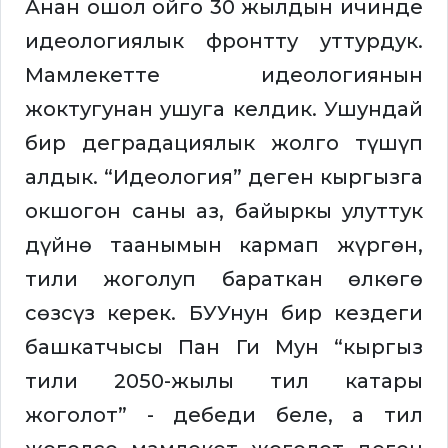
Анан ошол ойго 30 жылдын ичинде
идеологиялык фронтту уттурдук.
Мамлекетте идеологиянын
жоктугунан ушуга келдик. Ушундай
бир деградациялык жолго түшүп
алдык. “Идеология” деген кыргызга
окшогон саны аз, байыркы улуттук
дүйнө таанымын кармап жүргөн,
тили жоголуп бараткан өлкөгө
сөзсүз керек. БУУнун бир кездеги
башкатчысы Пан Ги Мун “кыргыз
тили 2050-жылы тил катары
жоголот” - дебеди беле, а тил