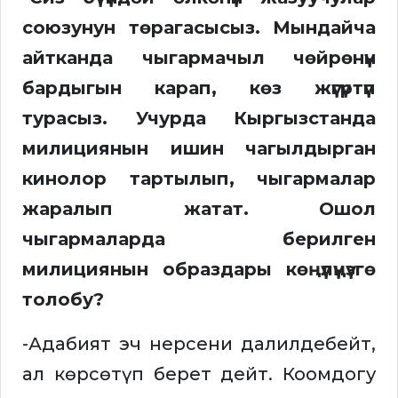
союзунун төрагасысыз. Мындайча
айтканда чыгармачыл чөйрөнүн
бардыгын карап, көз жүгүртүп
турасыз. Учурда Кыргызстанда
милициянын ишин чагылдырган
кинолор тартылып, чыгармалар
жаралып жатат. Ошол
чыгармаларда берилген
милициянын образдары көңүлүңүзгө
толобу?
-Адабият эч нерсени далилдебейт,
ал көрсөтүп берет дейт. Коомдогу