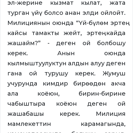
эл-жерине кызмат кылат, жата
турган үйү болсо анан элди ойлойт.
Милициянын оюнда “Үй-бүлөм эртең
кайсы тамакты жейт, эртең кайда
жашайм?” - деген ой болбошу
керек. Анын оюнда
кылмыштуулуктун алдын алуу деген
гана ой турушу керек. Жумуш
учурунда кимдир бирөөдөн акча
ала коёюн, бирин-бирине
чабыштыра коёюн деген ой
жашабашы керек. Милиция
мамлекеттин карамагында,