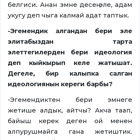
белгиси. Анан эмне десең эле, адам
укугу деп чыга калмай адат таптык.
-Эгемендик алгандан бери эле
элитабыздан тарта
элеттегилерден бери идеология
деп кыйкырып келе жатышат.
Дегеле, бир калыпка салган
идеологиянын кереги барбы?
-Эгемендиктен бери эмнеге
жетише алдык, айтчы? Акча таап,
байыш керек деген ой менен
алпурушмайга гана жетиштик.