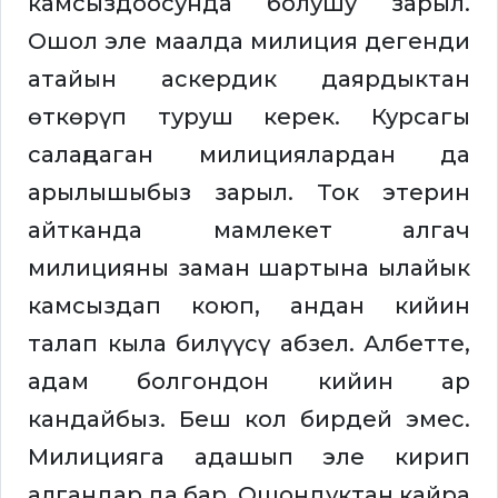
камсыздоосунда болушу зарыл.
Ошол эле маалда милиция дегенди
атайын аскердик даярдыктан
өткөрүп туруш керек. Курсагы
салаңдаган милициялардан да
арылышыбыз зарыл. Ток этерин
айтканда мамлекет алгач
милицияны заман шартына ылайык
камсыздап коюп, андан кийин
талап кыла билүүсү абзел. Албетте,
адам болгондон кийин ар
кандайбыз. Беш кол бирдей эмес.
Милицияга адашып эле кирип
алгандар да бар. Ошондуктан кайра