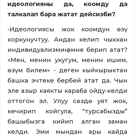
идеологияны да, коомду да
талкалап бара жатат дейсизби?
-Идеологиясы жок коомдун өзү
коркунучтуу. Андан келип чыккан
индивидуализмиң эмне берип атат?
«Мен, менин укугум, менин ишим,
өзүм билем» - деген кыйкырыктан
башка эчтеке бербей атат да. Чын
эле азыр каякты караба ойду-келди
оттогон эл. Улуу сөздө уят жок,
кечирип койгула, “турсабызды”
башыбызга кийип алган заман
келди. Эми мындан ары кайда