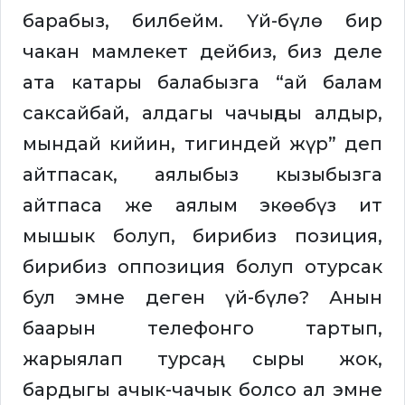
барабыз, билбейм. Үй-бүлө бир
чакан мамлекет дейбиз, биз деле
ата катары балабызга “ай балам
саксайбай, алдагы чачыңды алдыр,
мындай кийин, тигиндей жүр” деп
айтпасак, аялыбыз кызыбызга
айтпаса же аялым экөөбүз ит
мышык болуп, бирибиз позиция,
бирибиз оппозиция болуп отурсак
бул эмне деген үй-бүлө? Анын
баарын телефонго тартып,
жарыялап турсаң, сыры жок,
бардыгы ачык-чачык болсо ал эмне