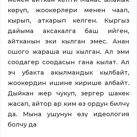
көрүп, жоокерлери менен чаап,
кырып, аткарып келген. Кыргыз
дайыма аксакалга баш ийген,
айтканын эки кылган эмес. Анан
ошого жараша иш кылган. Ал эми
соодагер соодасын гана кылат. Ал
эч убакта акылмандык кылбайт,
жоокердин ишине кирише албайт.
Дыйкан жер чукуп, зергер шакек
жасап, айтор ар ким өз ордун билчү
да. Мына ушунун өзү идеология
болчу да