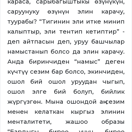
караса, сарыбагыштыкы өзүнүкүн,
саруунуку өзүнүн элин карачу,
туурабы? “Тигинин эли итке минип
калыптыр, эли тентип кетиптир” -
деп айтпасын деп, уруу башчылар
намыстанып болсо да элин карачу.
Анда биринчиден “намыс” деген
күчтүү сезим бар болсо, экинчиден,
ошол бий ошол уруудан чыгып,
ошол элге бий болуп, бийлик
жүргүзгөн. Мына ошондой аң-сезим
менен келаткан кыргыз элинин
менталитети, жашоо образы
“Бардыгы бирөө үчүн, бирөө