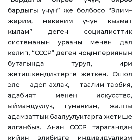
бардыгы үчүн” же болбосо “Элим–
жерим, мекеним үчүн кызмат
кылам” деген социалисттик
системанын урааны менен дал
келип, “СССР” деген чоң империянын
бутагында туруп, ири
жетишкендиктерге жеткен. Ошол
эле адеп-ахлак, таалим-тарбия,
адабият менен искусство,
ыймандуулук, гуманизм, жалпы
адамзаттык баалуулуктарга жетише
алганбыз. Анан СССР тарагандан
кийин элибизге индивидуализм