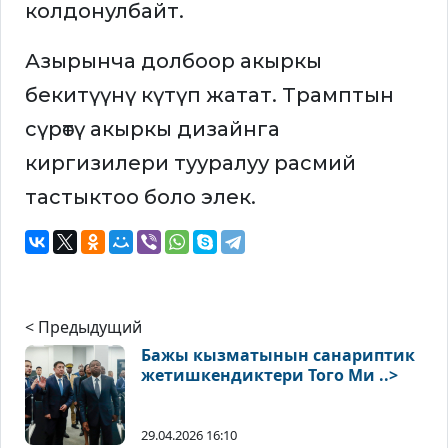
колдонулбайт.
Азырынча долбоор акыркы
бекитүүнү күтүп жатат. Трамптын
сүрөтү акыркы дизайнга
киргизилери тууралуу расмий
тастыктоо боло элек.
< Предыдущий
Бажы кызматынын санариптик
жетишкендиктери Того Ми ..>
29.04.2026 16:10