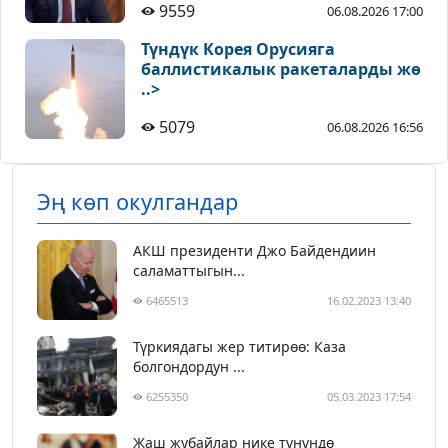
9559
06.08.2026 17:00
Түндүк Корея Орусияга
баллистикалык ракеталарды жө
..>
5079
06.08.2026 16:56
Эң көп окулгандар
АКШ президенти Джо Байдендиин
саламаттыгын...
6465513
16.02.2023 13:40
Түркиядагы жер титирөө: Каза
болгондордун ...
6255350
05.03.2023 17:54
Жаш жубайлар нике түнүндө