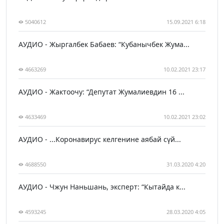
5040612
15.09.2021 6:18
АУДИО - Жыргалбек Бабаев: “Кубанычбек Жума...
4663269
10.02.2021 23:17
АУДИО - Жактоочу: “Депутат Жумалиевдин 16 ...
4633469
10.02.2021 23:02
АУДИО - ...Коронавирус келгенине аябай сүй...
4688550
31.03.2020 4:20
АУДИО - Чжун Наньшань, эксперт: “Кытайда к...
4593245
28.03.2020 4:05