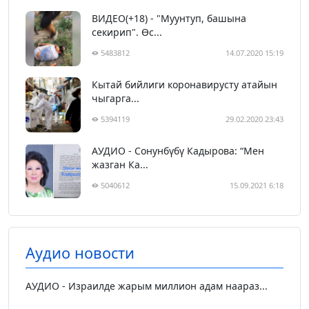
ВИДЕО(+18) - "Муунтуп, башына
секирип". Өс...
5483812
14.07.2020 15:19
Кытай бийлиги коронавирусту атайын
чыгарга...
5394119
29.02.2020 23:43
АУДИО - Сонунбүбү Кадырова: “Мен
жазган Ка...
5040612
15.09.2021 6:18
Аудио новости
АУДИО - Израилде жарым миллион адам наараз...