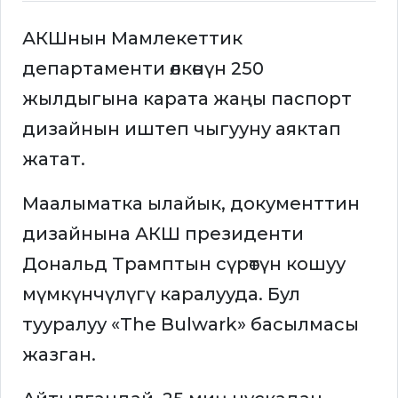
АКШнын Мамлекеттик
департаменти өлкөнүн 250
жылдыгына карата жаңы паспорт
дизайнын иштеп чыгууну аяктап
жатат.
Маалыматка ылайык, документтин
дизайнына АКШ президенти
Дональд Трамптын сүрөтүн кошуу
мүмкүнчүлүгү каралууда. Бул
тууралуу «The Bulwark» басылмасы
жазган.