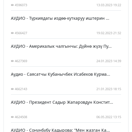
4596073
13.03.2023 19:22
АУДИО - Түркиядагы издөө-куткаруу иштерин ...
4566427
19.02.2023 21:32
АУДИО - Америкалык чалгынчы: Дүйнө жүзү Пу...
4627369
24.01.2023 14:39
Аудио - Саясатчы Кубанычбек Исабеков Курма...
4662143
21.01.2023 18:15
АУДИО - Президент Садыр Жапаровдун Констит...
4624508
06.05.2022 13:15
АУДИО - Сонунбүбү Кадырова: “Мен жазган Ка...