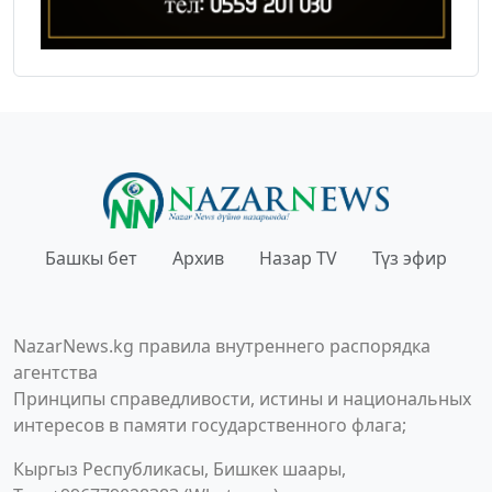
Башкы бет
Архив
Назар TV
Түз эфир
NazarNews.kg правила внутреннего распорядка
агентства
Принципы справедливости, истины и национальных
интересов в памяти государственного флага;
Кыргыз Республикасы, Бишкек шаары,