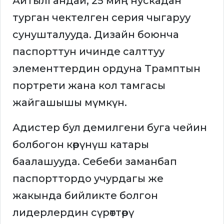
Айтылгандай, 25 миң нускадан
турган чектелген серия чыгаруу
сунушталууда. Дизайн боюнча
паспорттун ичинде салттуу
элементтердин ордуна Трамптын
портрети жана кол тамгасы
жайгашышы мүмкүн.
Адистер бул демилгени буга чейин
болбогон көрүнүш катары
баалашууда. Себеби заманбап
паспорттордо учурдагы же
жакында бийликте болгон
лидерлердин сүрөттөрү