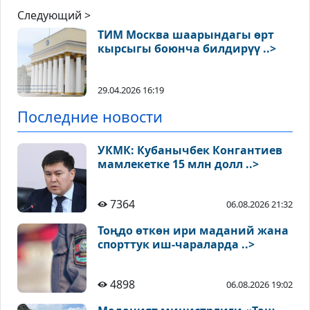
Следующий >
ТИМ Москва шаарындагы өрт
кырсыгы боюнча билдирүү ..>
29.04.2026 16:19
Последние новости
УКМК: Кубанычбек Конгантиев
мамлекетке 15 млн долл ..>
7364
06.08.2026 21:32
Тоңдо өткөн ири маданий жана
спорттук иш-чараларда ..>
4898
06.08.2026 19:02