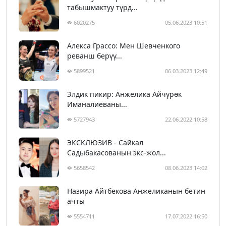
табышмактуу түрд...
6020275
05.06.2023 10:51
Алекса Грассо: Мен Шевченкого
реванш берүү...
5899521
06.03.2023 12:49
Элдик пикир: Анжелика Айчүрөк
Иманалиеваны...
5727943
22.06.2022 10:58
ЭКСКЛЮЗИВ - Сайкал
Садыбакасованын экс-жол...
5658542
08.06.2023 14:02
Назира Айтбекова Анжеликанын бетин
ачты
5554711
17.07.2022 16:50