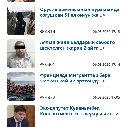
Орусия армиясынын курамында
согушкан 51 өлкөнүн жа ..>
4914
06.08.2026 17:18
Аялын жана балдарын сабоого
шектелген жаран 2 айга ..>
6361
06.08.2026 17:14
Францияда мигранттар бара
жаткан кайык өрттөндү ..>
4872
06.08.2026 17:05
Экс-депутат Куванычбек
Конгантиевге сот өкүмү чыкт ..>