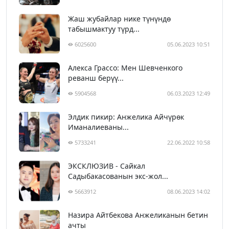
Жаш жубайлар нике түнүндө
табышмактуу түрд...
6025600
05.06.2023 10:51
Алекса Грассо: Мен Шевченкого
реванш берүү...
5904568
06.03.2023 12:49
Элдик пикир: Анжелика Айчүрөк
Иманалиеваны...
5733241
22.06.2022 10:58
ЭКСКЛЮЗИВ - Сайкал
Садыбакасованын экс-жол...
5663912
08.06.2023 14:02
Назира Айтбекова Анжеликанын бетин
ачты