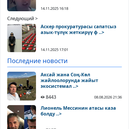
14.11.2025 16:18
Следующий >
Аскер прокуратурасы сапатсыз
азык-түлүк жеткирүү ф ..>
14.11.2025 17:01
Последние новости
Аксай жана Соң-Көл
жайлоолорунда жайыт
экосистемал ..>
8443
08.08.2026 21:36
Лионель Мессинин атасы каза
болду ..>