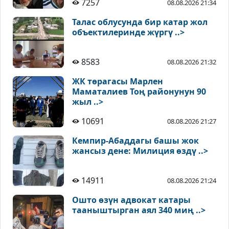
7257
08.08.2026 21:34
Талас облусунда бир катар жол
объектилеринде жүргү ..>
8583
08.08.2026 21:32
ЖК төрагасы Марлен
Маматалиев Тоң районунун 90
жыл ..>
10691
08.08.2026 21:27
Кемпир-Абаддагы башы жок
жансыз дене: Милиция өздү ..>
14911
08.08.2026 21:24
Ошто өзүн адвокат катары
тааныштырган аял 340 миң ..>