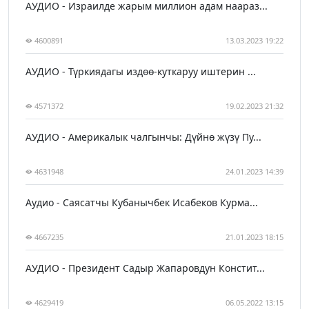
АУДИО - Израилде жарым миллион адам наараз...
4600891
13.03.2023 19:22
АУДИО - Түркиядагы издөө-куткаруу иштерин ...
4571372
19.02.2023 21:32
АУДИО - Америкалык чалгынчы: Дүйнө жүзү Пу...
4631948
24.01.2023 14:39
Аудио - Саясатчы Кубанычбек Исабеков Курма...
4667235
21.01.2023 18:15
АУДИО - Президент Садыр Жапаровдун Констит...
4629419
06.05.2022 13:15