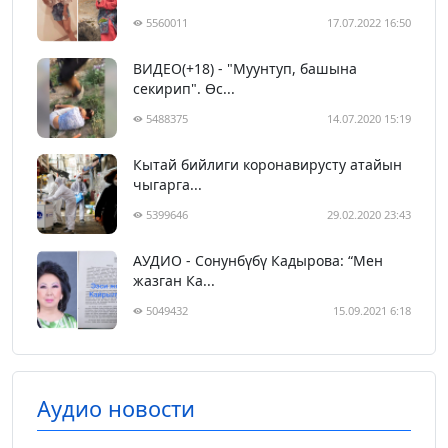
5560011
17.07.2022 16:50
ВИДЕО(+18) - "Муунтуп, башына
секирип". Өс...
5488375
14.07.2020 15:19
Кытай бийлиги коронавирусту атайын
чыгарга...
5399646
29.02.2020 23:43
АУДИО - Сонунбүбү Кадырова: “Мен
жазган Ка...
5049432
15.09.2021 6:18
Аудио новости