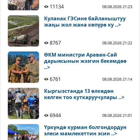
11134
08.08.2026 21:23
Куланак ГЭСине байланыштуу
жаңы жол жана көпүрө ку ..>
8767
08.08.2026 21:22
ӨКМ министри Араван-Сай
дарыясынын жээгин бекемдөө
..>
6761
08.08.2026 21:14
Кыргызстанда 13 өлкөдөн
келген тоо куткаруучулары ..>
6944
08.08.2026 21:01
Үркүндө курман болгондордун
элеси мамлекеттин эсин ..>