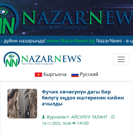
ө назарында!
www.NazarNews.kg
NazarNews - в центре
Кыргызча
Русский
Фучик көчөсүнүн дагы бир
бөлүгү оңдоо иштеринен кийин
ачылды
Журналист: АЙСУЛУУ ТАЛАНТ
14100
14.11.2025, 16:46