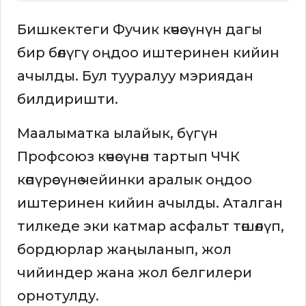
Бишкектеги Фучик көчөсүнүн дагы
бир бөлүгү оңдоо иштеринен кийин
ачылды. Бул тууралуу мэриядан
билдиришти.
Маалыматка ылайык, бүгүн
Профсоюз көчөсүнөн тартып ЧЧК
көпүрөсүнө чейинки аралык оңдоо
иштеринен кийин ачылды. Аталган
тилкеде эки катмар асфальт төшөлүп,
бордюрлар жаңыланып, жол
чийиндер жана жол белгилери
орнотулду.