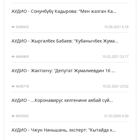
АУДИО - Сонунбүбү Кадырова: “Мен жазган Ка...
5049432
15.09.2021 6:18
АУДИО - Жыргалбек Бабаев: “Кубанычбек Жума...
4668469
10.02.2021 23:17
АУДИО - Жактоочу: “Депутат Жумалиевдин 16 ...
4638718
10.02.2021 23:02
АУДИО - ...Коронавирус келгенине аябай сүй...
4693562
31.03.2020 4:20
АУДИО - Чжун Наньшань, эксперт: “Кытайда к...