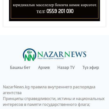
Башкы бет
Архив
Назар TV
Түз эфир
NazarNews.kg правила внутреннего распорядка
агентства
Принципы справедливости, истины и национальных
интересов в памяти государственного флага;