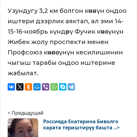
Узундугу 3,2 км болгон көчөнүн оңдоо
иштери дээрлик аяктап, ал эми 14-
15-16-ноябрь күндөрү Фучик көчөсүнүн
Жибек жолу проспекти менен
Профсоюз көчөлөсүнүн кесилишинин
чыгыш тарабы оңдоо иштерине
жабылат.
< Предыдущий
Россияда Екатерина Биволго
карата териштирүү башта ..>