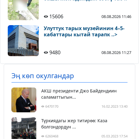
15606
08.08.2026 11:46
Улуттук тарых музейинин 4–5-
кабаттары кытай тарапк ..>
9480
08.08.2026 11:27
Эң көп окулгандар
АКШ президенти Джо Байдендиин
саламаттыгын...
6470170
16.02.2023 13:40
Түркиядагы жер титирөө: Каза
болгондордун ...
6260468
05.03.2023 17:54