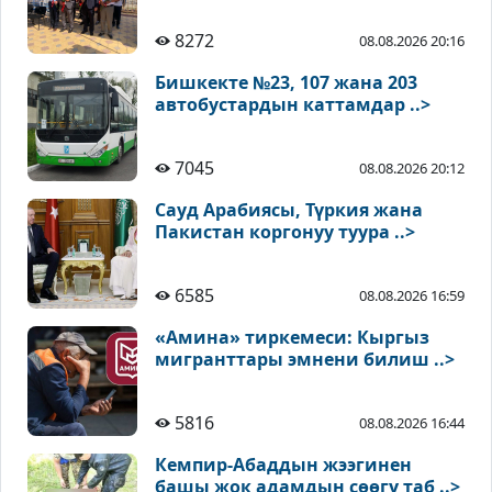
8272
08.08.2026 20:16
Бишкекте №23, 107 жана 203
автобустардын каттамдар ..>
7045
08.08.2026 20:12
Сауд Арабиясы, Түркия жана
Пакистан коргонуу туура ..>
6585
08.08.2026 16:59
«Амина» тиркемеси: Кыргыз
мигранттары эмнени билиш ..>
5816
08.08.2026 16:44
Кемпир-Абаддын жээгинен
башы жок адамдын сөөгү таб ..>