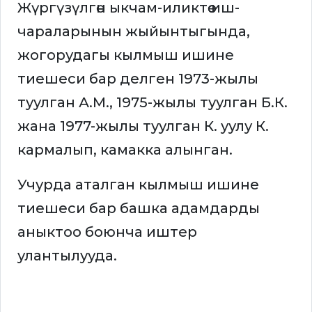
Жүргүзүлгөн ыкчам-иликтөө иш-
чараларынын жыйынтыгында,
жогорудагы кылмыш ишине
тиешеси бар делген 1973-жылы
туулган А.М., 1975-жылы туулган Б.К.
жана 1977-жылы туулган К. уулу К.
кармалып, камакка алынган.
Учурда аталган кылмыш ишине
тиешеси бар башка адамдарды
аныктоо боюнча иштер
улантылууда.