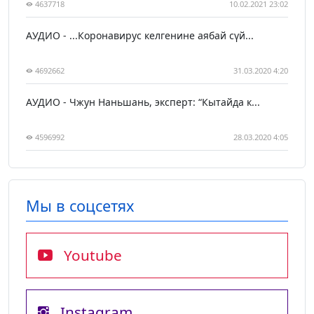
4637718
10.02.2021 23:02
АУДИО - ...Коронавирус келгенине аябай сүй...
4692662
31.03.2020 4:20
АУДИО - Чжун Наньшань, эксперт: “Кытайда к...
4596992
28.03.2020 4:05
Мы в соцсетях
Youtube
Instagram