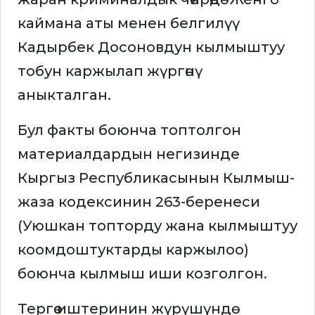
каймана аты менен белгилүү
Кадырбек Досоновдун кылмыштуу
тобун каржылап жүргөнү
аныкталган.
Бул факты боюнча топтолгон
материалдардын негизинде
Кыргыз Республикасынын Кылмыш-
жаза кодексинин 263-беренеси
(Уюшкан топторду жана кылмыштуу
коомдоштуктарды каржылоо)
боюнча кылмыш иши козголгон.
Тергөө иштеринин жүрүшүндө