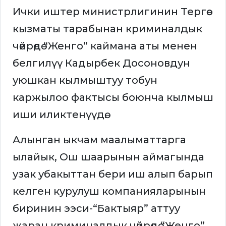
Ички иштер министрлигинин Тергөө
кызматы тарабынан криминалдык
чөйрөдө “Женго” каймана аты менен
белгилүү Кадырбек Досоновдун
уюшкан кылмыштуу тобун
каржылоо фактысы боюнча кылмыш
иши иликтенүүдө.
Алынган ыкчам маалыматтарга
ылайык, Ош шаарынын аймагында
узак убакыттан бери иш алып барып
келген курулуш компанияларынын
биринин ээси-“Бактыяр” аттуу
жаран криминалдык чөйрөдө “Женго”