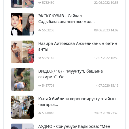
5732430
22.06.2022 10:58
ЭКСКЛЮЗИВ - Сайкал
Садыбакасованын экс-жол...
5663206
08.06.2023 14:02
Назира Айтбекова Анжеликанын бетин
ачты
5559145
17.07.2022 16:50
ВИДЕО(+18) - "Муунтуп, башына
секирип". Өс...
5487701
14.07.2020 15:19
Кытай бийлиги коронавирусту атайын
чыгарга...
5398810
29.02.2020 23:43
АУДИО - Сонунбүбү Кадырова: “Мен