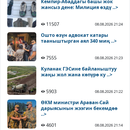
Кемпир-Абаддагы башы жок
жансыз дене: Милиция өздү ..>
11507
08.08.2026 21:24
Ошто өзүн адвокат катары
тааныштырган аял 340 миң ..>
7555
08.08.2026 21:23
Куланак ГЭСине байланыштуу
жаңы жол жана көпүрө ку ..>
5903
08.08.2026 21:22
ӨКМ министри Араван-Сай
дарыясынын жээгин бекемдөө
..>
4601
08.08.2026 21:14