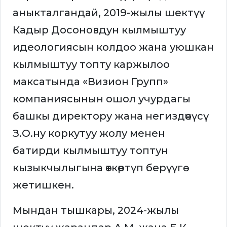
аныкталгандай, 2019-жылы шектүү
Кадыр Досоновдун кылмыштуу
идеологиясын колдоо жана уюшкан
кылмыштуу топту каржылоо
максатында «Визион Групп»
компаниясынын ошол учурдагы
башкы директору жана негиздөөчүсү
З.О.ну коркутуу жолу менен
батирди кылмыштуу топтун
кызыкчылыгына өткөртүп берүүгө
жетишкен.
Мындан тышкары, 2024-жылы