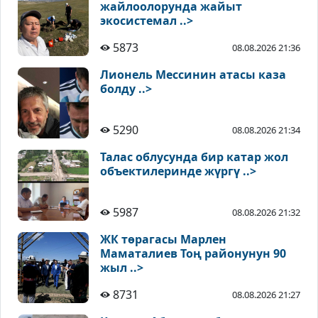
жайлоолорунда жайыт
экосистемал ..>
5873
08.08.2026 21:36
Лионель Мессинин атасы каза
болду ..>
5290
08.08.2026 21:34
Талас облусунда бир катар жол
объектилеринде жүргү ..>
5987
08.08.2026 21:32
ЖК төрагасы Марлен
Маматалиев Тоң районунун 90
жыл ..>
8731
08.08.2026 21:27