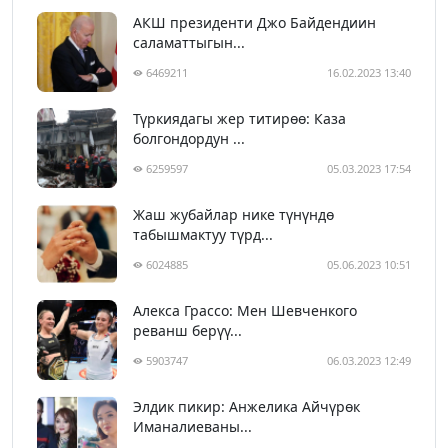
АКШ президенти Джо Байдендиин
саламаттыгын...
6469211
16.02.2023 13:40
Түркиядагы жер титирөө: Каза
болгондордун ...
6259597
05.03.2023 17:54
Жаш жубайлар нике түнүндө
табышмактуу түрд...
6024885
05.06.2023 10:51
Алекса Грассо: Мен Шевченкого
реванш берүү...
5903747
06.03.2023 12:49
Элдик пикир: Анжелика Айчүрөк
Иманалиеваны...