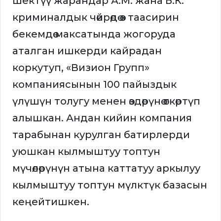
шектүү жарандар А.М. жана Б.К.
криминалдык чөйрөдө өз таасирин
бекемдөө максатында жогоруда
аталган ишкерди кайрадан
коркутуп, «Визион Групп»
компаниясынын 100 пайыздык
үлүшүн толугу менен өздөрүнө өткөртүп
алышкан. Андан кийин компания
тарабынан курулган батирлерди
уюшкан кылмыштуу топтун
мүчөлөрүнүн атына каттатуу аркылуу
кылмыштуу топтун мүлктүк базасын
кеңейтишкен.