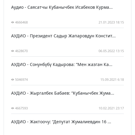
Аудио - Саясатчы Кубанычбек Исабеков Курма...
4666468
21.01.2023 18:15
АУДИО - Президент Садыр Жапаровдун Констит...
4628670
06.05.2022 13:15
АУДИО - Сонунбүбү Кадырова: “Мен жазган Ка...
5046974
15.09.2021 6:18
АУДИО - Жыргалбек Бабаев: “Кубанычбек Жума...
4667593
10.02.2021 23:17
АУДИО - Жактоочу: “Депутат Жумалиевдин 16 ...