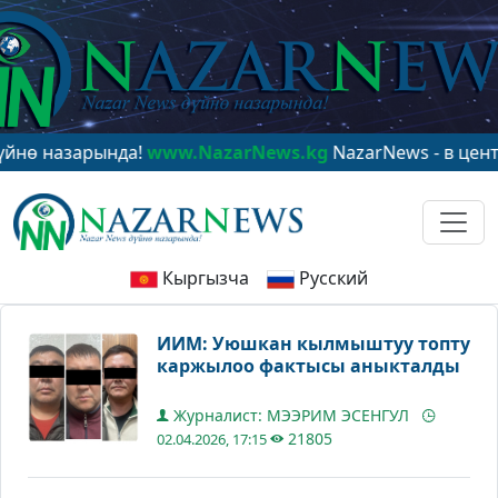
зарында!
www.NazarNews.kg
NazarNews - в центре мир
Кыргызча
Русский
ИИМ: Уюшкан кылмыштуу топту
каржылоо фактысы аныкталды
Журналист: МЭЭРИМ ЭСЕНГУЛ
21805
02.04.2026, 17:15