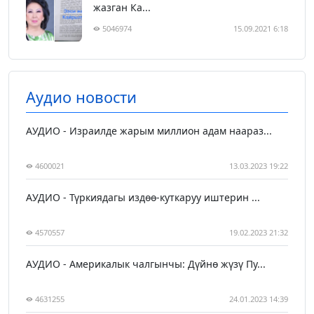
жазган Ка...
5046974
15.09.2021 6:18
Аудио новости
АУДИО - Израилде жарым миллион адам наараз...
4600021
13.03.2023 19:22
АУДИО - Түркиядагы издөө-куткаруу иштерин ...
4570557
19.02.2023 21:32
АУДИО - Америкалык чалгынчы: Дүйнө жүзү Пу...
4631255
24.01.2023 14:39