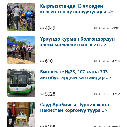
Кыргызстанда 13 өлкөдөн
келген тоо куткаруучулары ..>
4949
08.08.2026 21:01
Үркүндө курман болгондордун
элеси мамлекеттин эсин ..>
6101
08.08.2026 20:16
Бишкекте №23, 107 жана 203
автобустардын каттамдар ..>
5528
08.08.2026 20:12
Сауд Арабиясы, Түркия жана
Пакистан коргонуу туура ..>
5199
08.08.2026 16:59