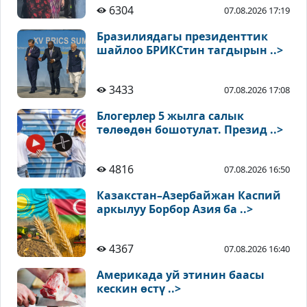
6304
07.08.2026 17:19
Бразилиядагы президенттик
шайлоо БРИКСтин тагдырын ..>
3433
07.08.2026 17:08
Блогерлер 5 жылга салык
төлөөдөн бошотулат. Презид ..>
4816
07.08.2026 16:50
Казакстан–Азербайжан Каспий
аркылуу Борбор Азия ба ..>
4367
07.08.2026 16:40
Америкада уй этинин баасы
кескин өстү ..>