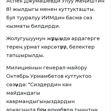
Аспек Джумашевди Улуу Жеңиштин
81 жылдыгы менен куттукташты.
Бул тууралуу ИИМдин басма сөз
кызматы билдирди.
Жолугушуунун жүрүшүндө ардагерге
терең урмат көрсөтүлүп, белектер
тапшырылды.
Милициянын генерал-майору
Октябрь Урмамбетов куттуктоо
сөзүндө: “Сиздердин кан
майдандагы
каармандыгыңыздардын
аркасында бүгүн өлкөбүздө тынчтык