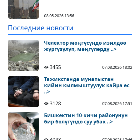
08.05.2026 13:56
Последние новости
Челектор мөңгүсүндө изилдөө
жүргүзүлүп, мөңгүлөрдү ..>
3455
07.08.2026 18:02
Тажикстанда мунапыстан
кийин кылмыштуулук кайра өс
..>
3128
07.08.2026 17:51
Бишкектин 10-кичи районунун
бир бөлүгүндө суу убак ..>
4043
07.08.2026 17:46