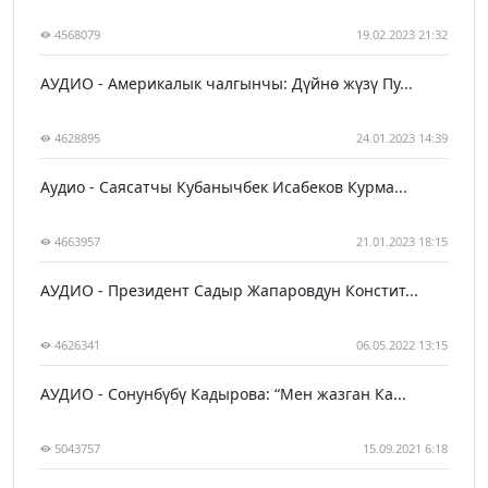
4568079
19.02.2023 21:32
АУДИО - Америкалык чалгынчы: Дүйнө жүзү Пу...
4628895
24.01.2023 14:39
Аудио - Саясатчы Кубанычбек Исабеков Курма...
4663957
21.01.2023 18:15
АУДИО - Президент Садыр Жапаровдун Констит...
4626341
06.05.2022 13:15
АУДИО - Сонунбүбү Кадырова: “Мен жазган Ка...
5043757
15.09.2021 6:18