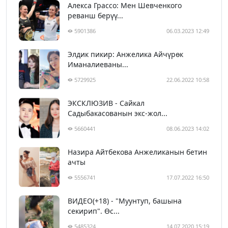
Алекса Грассо: Мен Шевченкого
реванш берүү...
5901386
06.03.2023 12:49
Элдик пикир: Анжелика Айчүрөк
Иманалиеваны...
5729925
22.06.2022 10:58
ЭКСКЛЮЗИВ - Сайкал
Садыбакасованын экс-жол...
5660441
08.06.2023 14:02
Назира Айтбекова Анжеликанын бетин
ачты
5556741
17.07.2022 16:50
ВИДЕО(+18) - "Муунтуп, башына
секирип". Өс...
5485324
14.07.2020 15:19