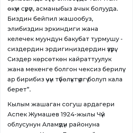
өкүм сүрүп, асманыбыз ачык болууда.
Биздин бейпил жашообуз,
элибиздин эркиндиги жана
келечек муундун бакубат турмушу -
сиздердин эрдигиңиздердин үзүрү.
Сиздер көрсөткөн кайраттуулук
жана мекенге болгон чексиз берилүү
ар бирибиз үчүн түбөлүктүү үлгү болуп кала
берет”.
Кылым жашаган согуш ардагери
Аспек Жумашев 1924-жылы Чүй
облусунун Аламүдүн районуна