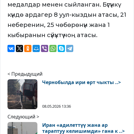
медалдар менен сыйланган. Бүгүнкү
күндө ардагер 8 уул-кыздын атасы, 21
неберенин, 25 чөбөрөнүн жана 1
кыбыранын сүйүктүү чоң атасы.
< Предыдущий
Чернобылда ири өрт чыкты ..>
08.05.2026 13:36
Следующий >
Иран «адилеттүү жана ар
тараптуу келишимди» гана к ..>