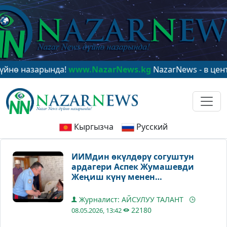
азарында!
www.NazarNews.kg
NazarNews - в центре ми
Кыргызча
Русский
ИИМдин өкүлдөрү согуштун
ардагери Аспек Жумашевди
Жеңиш күнү менен
куттукташты
Журналист: АЙСУЛУУ ТАЛАНТ
22180
08.05.2026, 13:42