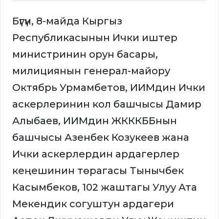
Бүгүн, 8-майда Кыргыз
Республикасынын Ички иштер
министринин орун басары,
милициянын генерал-майору
Октябрь Урмамбетов, ИИМдин Ички
аскерлеринин кол башчысы Дамир
Алыбаев, ИИМдин ЖКККББнын
башчысы Азенбек Козукеев жана
Ички аскерлердин ардагерлер
кеңешинин төрагасы Тынычбек
Касымбеков, 102 жаштагы Улуу Ата
Мекендик согуштун ардагери