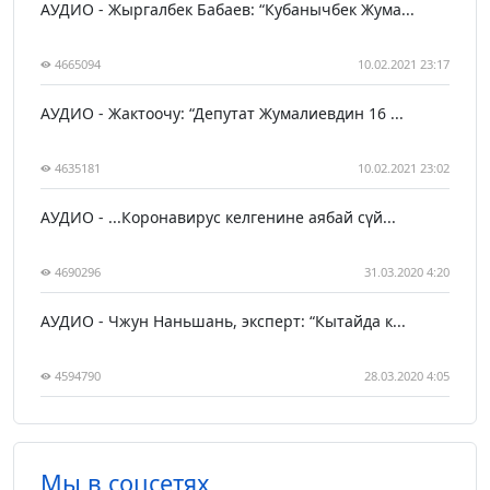
АУДИО - Жыргалбек Бабаев: “Кубанычбек Жума...
4665094
10.02.2021 23:17
АУДИО - Жактоочу: “Депутат Жумалиевдин 16 ...
4635181
10.02.2021 23:02
АУДИО - ...Коронавирус келгенине аябай сүй...
4690296
31.03.2020 4:20
АУДИО - Чжун Наньшань, эксперт: “Кытайда к...
4594790
28.03.2020 4:05
Мы в соцсетях