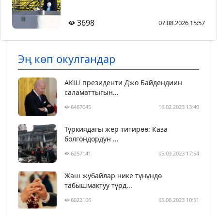
3698
07.08.2026 15:57
Эң көп окулгандар
АКШ президенти Джо Байдендиин
саламаттыгын...
6467045
16.02.2023 13:40
Түркиядагы жер титирөө: Каза
болгондордун ...
6257141
05.03.2023 17:54
Жаш жубайлар нике түнүндө
табышмактуу түрд...
6022106
05.06.2023 10:51