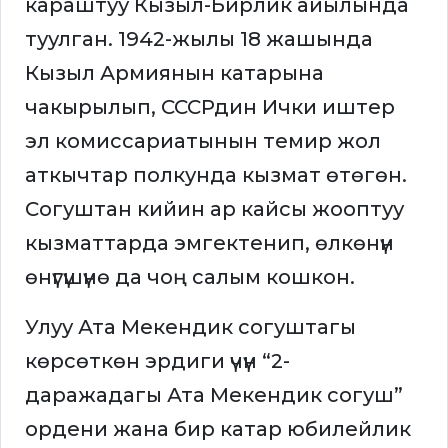
караштуу Кызыл-Бирлик айылында
туулган. 1942-жылы 18 жашында
Кызыл Армиянын катарына
чакырылып, СССРдин Ички иштер
эл комиссариатынын темир жол
аткычтар полкунда кызмат өтөгөн.
Согуштан кийин ар кайсы жооптуу
кызматтарда эмгектенип, өлкөнүн
өнүгүшүнө да чоң салым кошкон.
Улуу Ата Мекендик согуштагы
көрсөткөн эрдиги үчүн “2-
даражадагы Ата Мекендик согуш”
ордени жана бир катар юбилейлик