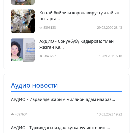
Кытай бийлиги коронавирусту атайын
чыгарга...
5396133
29.02.2020 23:43
АУДИО - Сонунбүбү Кадырова: “Мен
жазган Ка...
5043757
15.09.2021 6:18
Аудио новости
АУДИО - Израилде жарым миллион адам наараз...
4597634
13.03.2023 19:22
АУДИО - Түркиядагы издөө-куткаруу иштерин ...