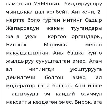
камтыган УКМКнын билдирүүлөрү
чындыкка дал келбейт. Анткени, 2-
мартта боло турган митинг Садыр
Жапаровдун жакын туугандары
жана укук коргоо органдары,
Бишкек Мэриясы менен
макулдашылган. Аны башка күнгө
жылдыруу сунушталган эмес. Атам
ал митингди уюштурууга
демилгечи болгон эмес, ал
модератор гана болгон. Аны ишке
ашырууда эч кандай өзүмчүл
максатты көздөгөн эмес. Бирок, ага