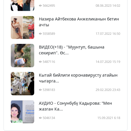
5662495
08.06.2023 14:02
Назира Айтбекова Анжеликанын бетин
ачты
5558589
17.07.2022 16:50
ВИДЕО(+18) - "Муунтуп, башына
секирип". Өс...
5487116
14.07.2020 15:19
Кытай бийлиги коронавирусту атайын
чыгарга...
5398183
29.02.2020 23:43
АУДИО - Сонунбүбү Кадырова: “Мен
жазган Ка...
5046134
15.09.2021 6:18