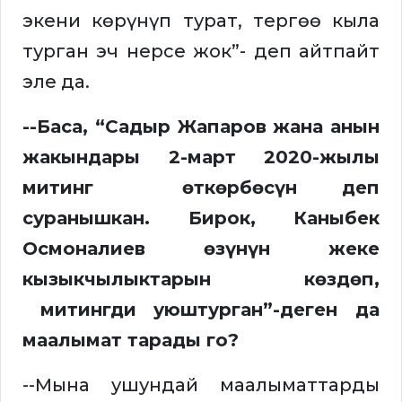
экени көрүнүп турат, тергөө кыла
турган эч нерсе жок”- деп айтпайт
эле да.
--Баса, “Садыр Жапаров жана анын
жакындары 2-март 2020-жылы
митинг өткөрбөсүн деп
суранышкан. Бирок, Каныбек
Осмоналиев өзүнүн жеке
кызыкчылыктарын көздөп,
митингди уюштурган”-деген да
маалымат тарады го?
--Мына ушундай маалыматтарды