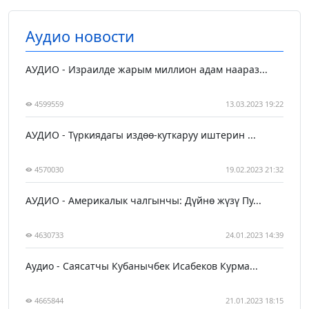
Аудио новости
АУДИО - Израилде жарым миллион адам наараз...
4599559
13.03.2023 19:22
АУДИО - Түркиядагы издөө-куткаруу иштерин ...
4570030
19.02.2023 21:32
АУДИО - Америкалык чалгынчы: Дүйнө жүзү Пу...
4630733
24.01.2023 14:39
Аудио - Саясатчы Кубанычбек Исабеков Курма...
4665844
21.01.2023 18:15