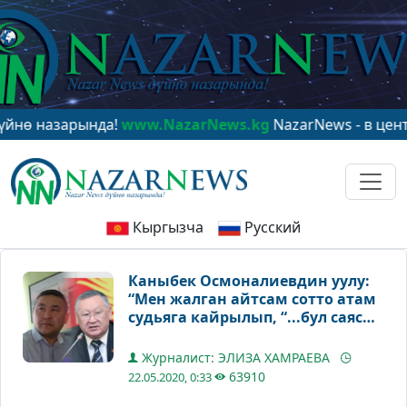
зарында!
www.NazarNews.kg
NazarNews - в центре мир
Кыргызча
Русский
Каныбек Осмоналиевдин уулу:
“Мен жалган айтсам сотто атам
судьяга кайрылып, “...бул саясий
заказ экени көрүнүп турат”- деп
айтпайт эле го”
Журналист: ЭЛИЗА ХАМРАЕВА
63910
22.05.2020, 0:33