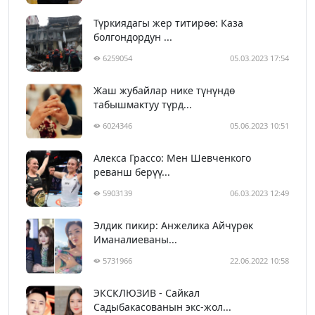
Түркиядагы жер титирөө: Каза
болгондордун ...
6259054
05.03.2023 17:54
Жаш жубайлар нике түнүндө
табышмактуу түрд...
6024346
05.06.2023 10:51
Алекса Грассо: Мен Шевченкого
реванш берүү...
5903139
06.03.2023 12:49
Элдик пикир: Анжелика Айчүрөк
Иманалиеваны...
5731966
22.06.2022 10:58
ЭКСКЛЮЗИВ - Сайкал
Садыбакасованын экс-жол...