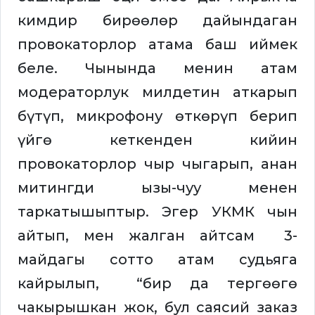
кимдир бирөөлөр дайындаган
провокаторлор атама баш иймек
беле. Чынында менин атам
модераторлук милдетин аткарып
бүтүп, микрофону өткөрүп берип
үйгө кеткенден кийин
провокаторлор чыр чыгарып, анан
митингди ызы-чуу менен
таркатышыптыр. Эгер УКМК чын
айтып, мен жалган айтсам 3-
майдагы сотто атам судьяга
кайрылып, “бир да тергөөгө
чакырышкан жок, бул саясий заказ