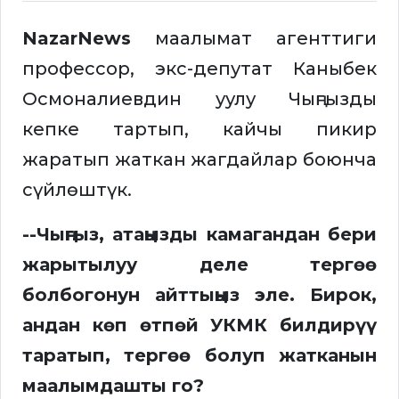
NazarNews
маалымат агенттиги
профессор, экс-депутат Каныбек
Осмоналиевдин уулу Чыңгызды
кепке тартып, кайчы пикир
жаратып жаткан жагдайлар боюнча
сүйлөштүк.
--Чыңгыз, атаңызды камагандан бери
жарытылуу деле тергөө
болбогонун айттыңыз эле. Бирок,
андан көп өтпөй УКМК билдирүү
таратып, тергөө болуп жатканын
маалымдашты го?