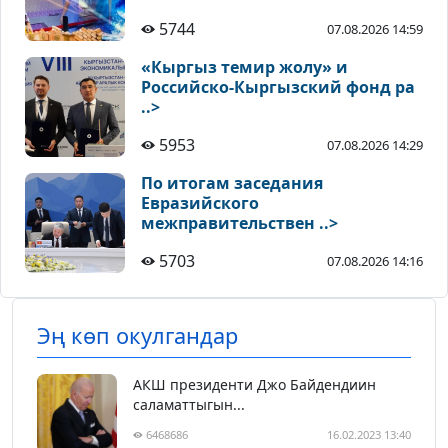
5744
07.08.2026 14:59
«Кыргыз темир жолу» и
Российско-Кыргызский фонд ра
..>
5953
07.08.2026 14:29
По итогам заседания
Евразийского
межправительствен ..>
5703
07.08.2026 14:16
Эң көп окулгандар
АКШ президенти Джо Байдендиин
саламаттыгын...
6468686
16.02.2023 13:40