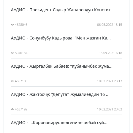
АУДИО - Президент Садыр Жапаровдун Констит...
4628046
06.05.2022 13:15
АУДИО - Сонунбүбү Кадырова: “Мен жазган Ка...
5046134
15.09.2021 6:18
АУДИО - Жыргалбек Бабаев: “Кубанычбек Жума...
4667100
10.02.2021 23:17
АУДИО - Жактоочу: “Депутат Жумалиевдин 16 ...
4637192
10.02.2021 23:02
АУДИО - ...Коронавирус келгенине аябай сүй...