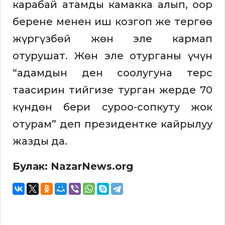
карабай атамды камакка алып, оор
берене менен иш козгоп же тергөө
жүргүзбөй жөн эле кармап
отурушат. Жөн эле отурганы үчүн
“адамдын ден соолугуна терс
таасирин тийгизе турган жерде 70
күндөн бери суроо-сопкуту жок
отурам” деп президентке кайрылуу
жазды да.
Булак: NazarNews.org