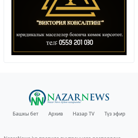
Башкы бет
Архив
Назар TV
Түз эфир