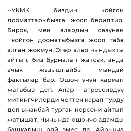
--УКМК биздин койгон
дооматтарыбызга жооп бериптир.
Бирок, мен алардын сөзүнөн
койгон дооматыбызга жооп таба
алган жокмун. Эгер алар чындыкты
айтып, биз бурмалап жатсак, анда
ачык жазышпайбы мындай
фактылар бар. Ошон үчүн кармап
жатабыз деп. Алар агрессивдүү
митингчилерди четтен карап турду
деп ынанбай турган нерсени айтып
жатышат. Чынында ошончо адамды
башкарыш оңой эмес да. Айрыкча