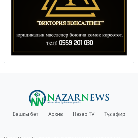
Башкы бет
Архив
Назар TV
Түз эфир