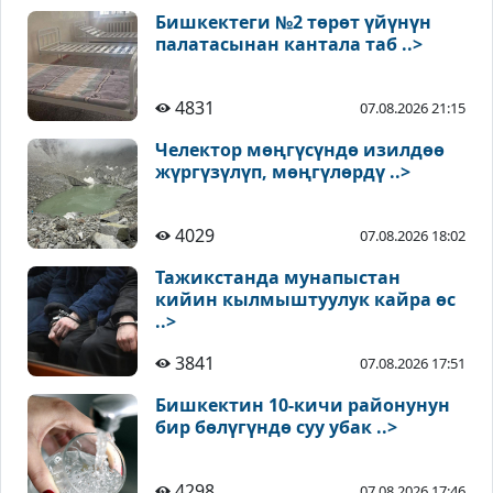
Бишкектеги №2 төрөт үйүнүн
палатасынан кантала таб ..>
4831
07.08.2026 21:15
Челектор мөңгүсүндө изилдөө
жүргүзүлүп, мөңгүлөрдү ..>
4029
07.08.2026 18:02
Тажикстанда мунапыстан
кийин кылмыштуулук кайра өс
..>
3841
07.08.2026 17:51
Бишкектин 10-кичи районунун
бир бөлүгүндө суу убак ..>
4298
07.08.2026 17:46