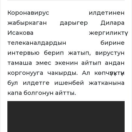
Коронавирус илдетинен
жабыркаган дарыгер Дилара
Исакова жергиликтүү
телеканалдардын бирине
интервью берип жатып, вирустун
тамаша эмес экенин айтып андан
коргонууга чакырды. Ал көпчүлүктүн
бул илдетге ишенбей жатканына
капа болгонун айтты.