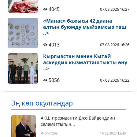
4045
07.08.2026 16:27
«Манас» бажысы 42 даана
алтын буюмду мыйзамсыз таш
..>
4013
07.08.2026 16:26
Кыргызстан менен Кытай
аскердик кызматташтыкты өнү
..>
5056
07.08.2026 16:22
Эң көп окулгандар
АКШ президенти Джо Байдендиин
саламаттыгын...
6467208
16.02.2023 13:40