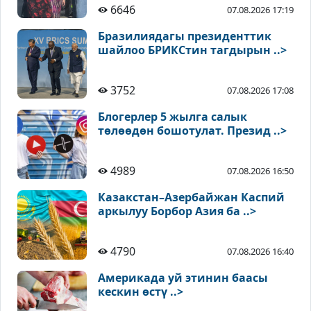
6646
07.08.2026 17:19
Бразилиядагы президенттик
шайлоо БРИКСтин тагдырын ..>
3752
07.08.2026 17:08
Блогерлер 5 жылга салык
төлөөдөн бошотулат. Презид ..>
4989
07.08.2026 16:50
Казакстан–Азербайжан Каспий
аркылуу Борбор Азия ба ..>
4790
07.08.2026 16:40
Америкада уй этинин баасы
кескин өстү ..>