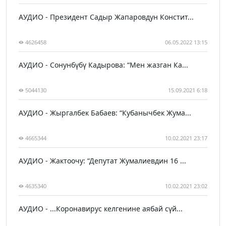
АУДИО - Президент Садыр Жапаровдун Констит...
4626458
06.05.2022 13:15
АУДИО - Сонунбүбү Кадырова: “Мен жазган Ка...
5044130
15.09.2021 6:18
АУДИО - Жыргалбек Бабаев: “Кубанычбек Жума...
4665344
10.02.2021 23:17
АУДИО - Жактоочу: “Депутат Жумалиевдин 16 ...
4635340
10.02.2021 23:02
АУДИО - ...Коронавирус келгенине аябай сүй...