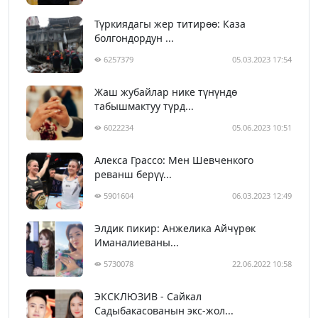
Түркиядагы жер титирөө: Каза
болгондордун ...
6257379
05.03.2023 17:54
Жаш жубайлар нике түнүндө
табышмактуу түрд...
6022234
05.06.2023 10:51
Алекса Грассо: Мен Шевченкого
реванш берүү...
5901604
06.03.2023 12:49
Элдик пикир: Анжелика Айчүрөк
Иманалиеваны...
5730078
22.06.2022 10:58
ЭКСКЛЮЗИВ - Сайкал
Садыбакасованын экс-жол...