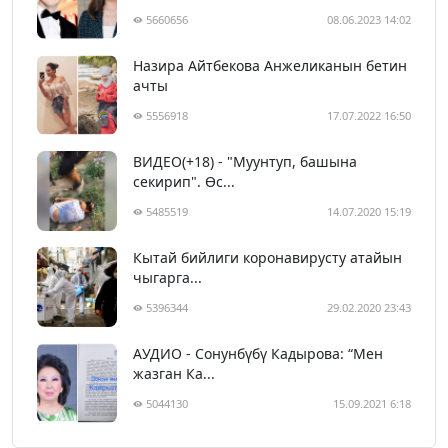
5660656
08.06.2023 14:02
Назира Айтбекова Анжеликанын бетин
ачты
5556918
17.07.2022 16:50
ВИДЕО(+18) - "Муунтуп, башына
секирип". Өс...
5485519
14.07.2020 15:19
Кытай бийлиги коронавирусту атайын
чыгарга...
5396344
29.02.2020 23:43
АУДИО - Сонунбүбү Кадырова: “Мен
жазган Ка...
5044130
15.09.2021 6:18