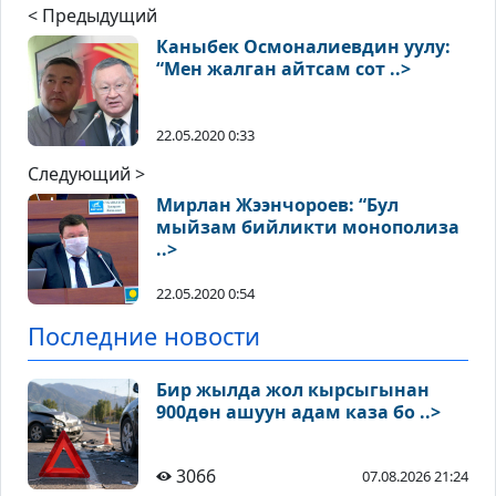
< Предыдущий
Каныбек Осмоналиевдин уулу:
“Мен жалган айтсам сот ..>
22.05.2020 0:33
Следующий >
Мирлан Жээнчороев: “Бул
мыйзам бийликти монополиза
..>
22.05.2020 0:54
Последние новости
Бир жылда жол кырсыгынан
900дөн ашуун адам каза бо ..>
3066
07.08.2026 21:24