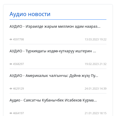
Аудио новости
АУДИО - Израилде жарым миллион адам наараз...
4597798
13.03.2023 19:22
АУДИО - Түркиядагы издөө-куткаруу иштерин ...
4568297
19.02.2023 21:32
АУДИО - Америкалык чалгынчы: Дүйнө жүзү Пу...
4629129
24.01.2023 14:39
Аудио - Саясатчы Кубанычбек Исабеков Курма...
4664197
21.01.2023 18:15