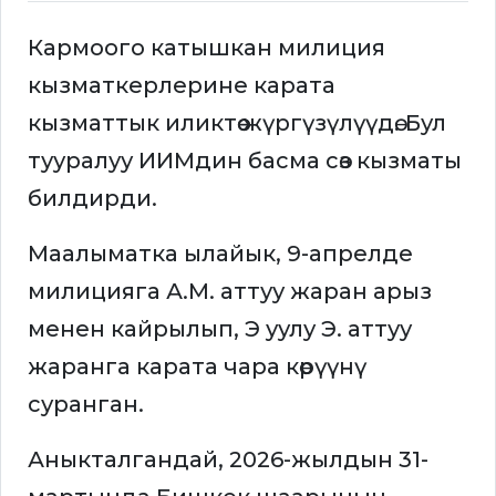
Кармоого катышкан милиция
кызматкерлерине карата
кызматтык иликтөө жүргүзүлүүдө. Бул
тууралуу ИИМдин басма сөз кызматы
билдирди.
Маалыматка ылайык, 9-апрелде
милицияга А.М. аттуу жаран арыз
менен кайрылып, Э уулу Э. аттуу
жаранга карата чара көрүүнү
суранган.
Аныкталгандай, 2026-жылдын 31-