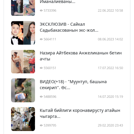
Иманалиеваны...
5733396
22.06.2022 10:58
ЭКСКЛЮЗИВ - Сайкал
Садыбакасованын экс-жол...
5664111
08.06.2023 14:02
Назира Айтбекова Анжеликанын бетин
ачты
5560151
17.07.2022 16:50
ВИДЕО(+18) - "Муунтуп, башына
секирип". Өс...
5488596
14.07.2020 15:19
Кытай бийлиги коронавирусту атайын
чыгарга...
5399795
29.02.2020 23:43