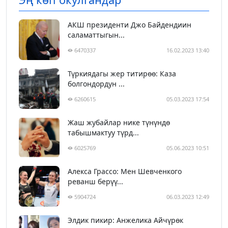
АКШ президенти Джо Байдендиин
саламаттыгын...
6470337
16.02.2023 13:40
Түркиядагы жер титирөө: Каза
болгондордун ...
6260615
05.03.2023 17:54
Жаш жубайлар нике түнүндө
табышмактуу түрд...
6025769
05.06.2023 10:51
Алекса Грассо: Мен Шевченкого
реванш берүү...
5904724
06.03.2023 12:49
Элдик пикир: Анжелика Айчүрөк