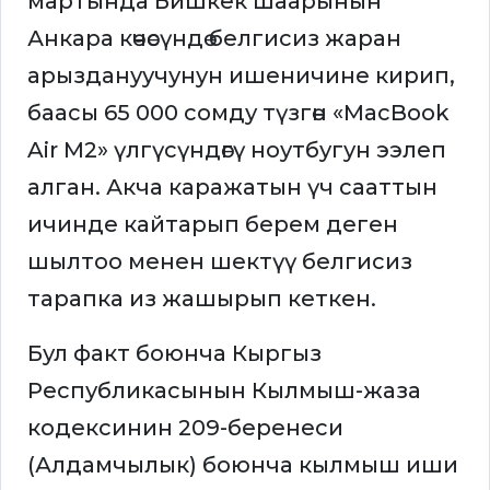
мартында Бишкек шаарынын
Анкара көчөсүндө белгисиз жаран
арыздануучунун ишеничине кирип,
баасы 65 000 сомду түзгөн «MacBook
Air M2» үлгүсүндөгү ноутбугун ээлеп
алган. Акча каражатын үч сааттын
ичинде кайтарып берем деген
шылтоо менен шектүү белгисиз
тарапка из жашырып кеткен.
Бул факт боюнча Кыргыз
Республикасынын Кылмыш-жаза
кодексинин 209-беренеси
(Алдамчылык) боюнча кылмыш иши