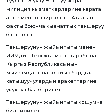
туулган Э уулу Э. аттуу жаран
милиция кызматкерлерине карата
арыз менен кайрылган. Аталган
факты боюнча кызматтык текшерүү
башталган.
Текшерүүнүн жыйынтыгы менен
ИИМдин Тергөө кызматы тарабынан
Кыргыз Республикасынын
мыйзамдарына ылайык бардык
катышуучулардын аракеттерине
укуктук баа берилет.
Текшерүүнүн жыйынтыгы кошумча
билдирилет.