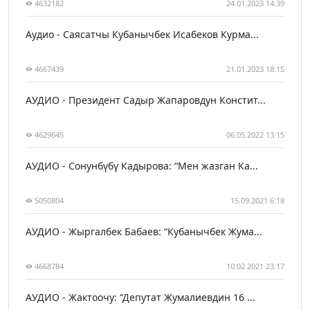
4632182
24.01.2023 14:39
Аудио - Саясатчы Кубанычбек Исабеков Курма...
4667439
21.01.2023 18:15
АУДИО - Президент Садыр Жапаровдун Констит...
4629645
06.05.2022 13:15
АУДИО - Сонунбүбү Кадырова: “Мен жазган Ка...
5050804
15.09.2021 6:18
АУДИО - Жыргалбек Бабаев: “Кубанычбек Жума...
4668784
10.02.2021 23:17
АУДИО - Жактоочу: “Депутат Жумалиевдин 16 ...