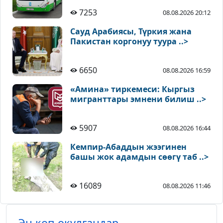
7253
08.08.2026 20:12
Сауд Арабиясы, Түркия жана
Пакистан коргонуу туура ..>
6650
08.08.2026 16:59
«Амина» тиркемеси: Кыргыз
мигранттары эмнени билиш ..>
5907
08.08.2026 16:44
Кемпир-Абаддын жээгинен
башы жок адамдын сөөгү таб ..>
16089
08.08.2026 11:46
Эң көп окулгандар