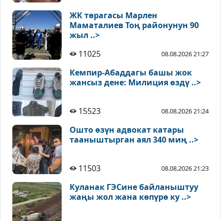
ЖК төрагасы Марлен
Маматалиев Тоң районунун 90
жыл ..>
11025
08.08.2026 21:27
Кемпир-Абаддагы башы жок
жансыз дене: Милиция өздү ..>
15523
08.08.2026 21:24
Ошто өзүн адвокат катары
тааныштырган аял 340 миң ..>
11503
08.08.2026 21:23
Куланак ГЭСине байланыштуу
жаңы жол жана көпүрө ку ..>