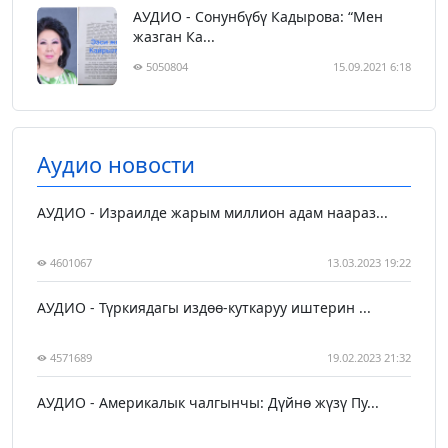
АУДИО - Сонунбүбү Кадырова: “Мен
жазган Ка...
5050804
15.09.2021 6:18
Аудио новости
АУДИО - Израилде жарым миллион адам наараз...
4601067
13.03.2023 19:22
АУДИО - Түркиядагы издөө-куткаруу иштерин ...
4571689
19.02.2023 21:32
АУДИО - Америкалык чалгынчы: Дүйнө жүзү Пу...