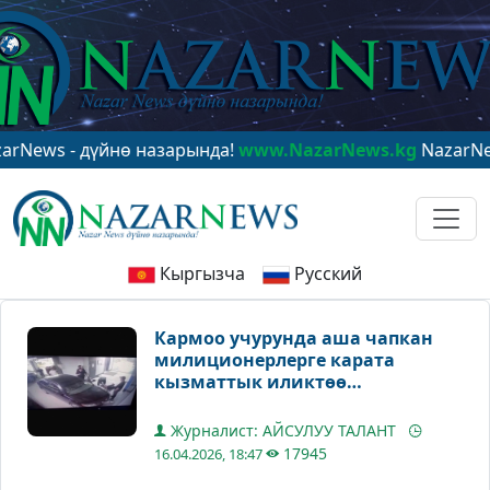
- дүйнө назарында!
www.NazarNews.kg
NazarNews - в 
Кыргызча
Русский
Кармоо учурунда аша чапкан
милиционерлерге карата
кызматтык иликтөө
жүргүзүлүүдө
Журналист: АЙСУЛУУ ТАЛАНТ
17945
16.04.2026, 18:47