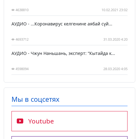
4638810
10.02.2021 23:02
АУДИО - ...Коронавирус келгенине аябай сүй...
4693712
31.03.2020 4:20
АУДИО - Чжун Наньшань, эксперт: “Кытайда к...
4598094
28.03.2020 4:05
Мы в соцсетях
Youtube