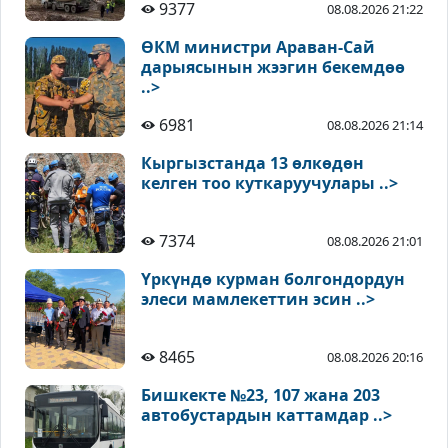
9377
08.08.2026 21:22
ӨКМ министри Араван-Сай
дарыясынын жээгин бекемдөө
..>
6981
08.08.2026 21:14
Кыргызстанда 13 өлкөдөн
келген тоо куткаруучулары ..>
7374
08.08.2026 21:01
Үркүндө курман болгондордун
элеси мамлекеттин эсин ..>
8465
08.08.2026 20:16
Бишкекте №23, 107 жана 203
автобустардын каттамдар ..>