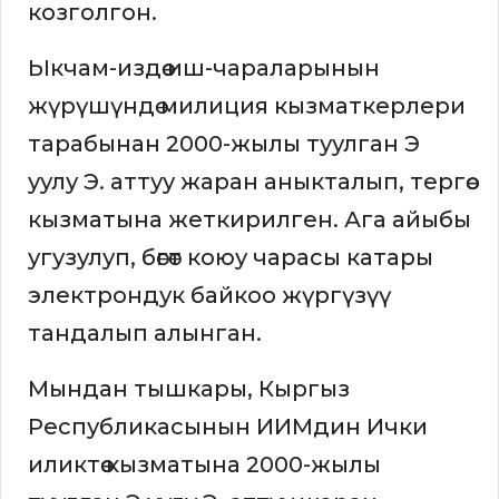
козголгон.
Ыкчам-издөө иш-чараларынын
жүрүшүндө милиция кызматкерлери
тарабынан 2000-жылы туулган Э
уулу Э. аттуу жаран аныкталып, тергөө
кызматына жеткирилген. Ага айыбы
угузулуп, бөгөт коюу чарасы катары
электрондук байкоо жүргүзүү
тандалып алынган.
Мындан тышкары, Кыргыз
Республикасынын ИИМдин Ички
иликтөө кызматына 2000-жылы