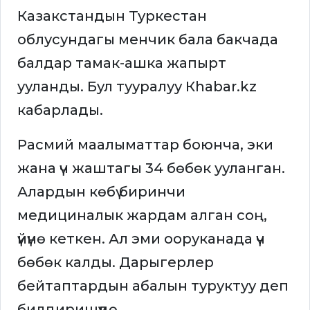
Казакстандын Туркестан
облусундагы менчик бала бакчада
балдар тамак-ашка жапырт
ууланды. Бул тууралуу Кhabar.kz
кабарлады.
Расмий маалыматтар боюнча, эки
жана үч жаштагы 34 бөбөк ууланган.
Алардын көбү биринчи
медициналык жардам алган соң,
үйүнө кеткен. Ал эми ооруканада үч
бөбөк калды. Дарыгерлер
бейтаптардын абалын туруктуу деп
билдиришүүдө.