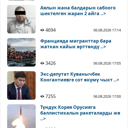
Аялын жана балдарын сабоого
шектелген жаран 2 айга ..>
4694
06.08.2026 17:14
Францияда мигранттар бара
жаткан кайык өрттөндү ..>
3426
06.08.2026 17:05
Экс-депутат Куванычбек
Конгантиевге сот өкүмү чыкт ..>
7255
06.08.2026 17:00
Түндүк Корея Орусияга
баллистикалык ракеталарды жө
..>