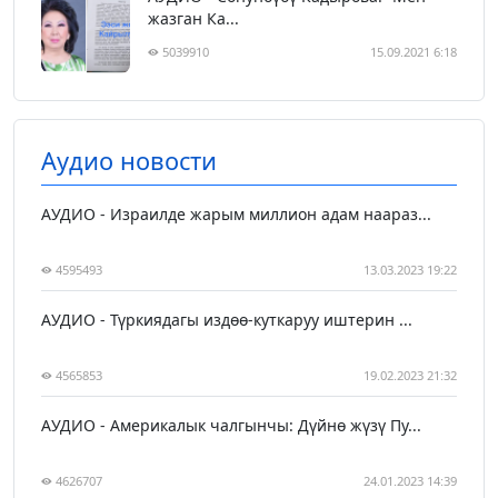
жазган Ка...
5039910
15.09.2021 6:18
Аудио новости
АУДИО - Израилде жарым миллион адам наараз...
4595493
13.03.2023 19:22
АУДИО - Түркиядагы издөө-куткаруу иштерин ...
4565853
19.02.2023 21:32
АУДИО - Америкалык чалгынчы: Дүйнө жүзү Пу...
4626707
24.01.2023 14:39