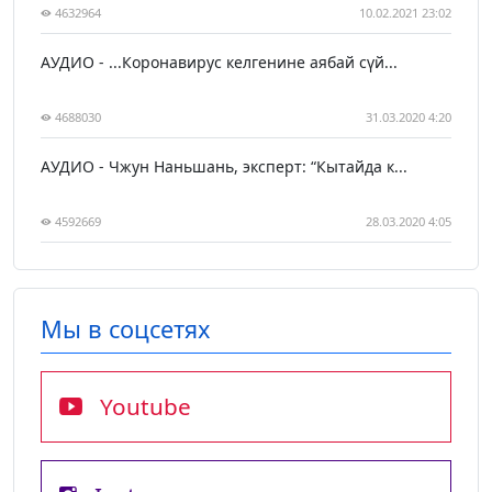
4632964
10.02.2021 23:02
АУДИО - ...Коронавирус келгенине аябай сүй...
4688030
31.03.2020 4:20
АУДИО - Чжун Наньшань, эксперт: “Кытайда к...
4592669
28.03.2020 4:05
Мы в соцсетях
Youtube