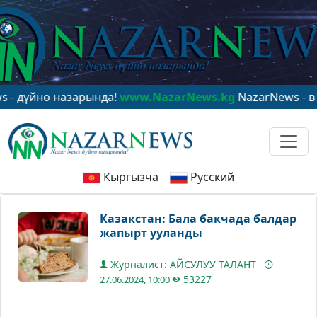
нө назарында!
www.NazarNews.kg
NazarNews - в центр
Кыргызча
Русский
Казакстан: Бала бакчада балдар
жапырт ууланды
Журналист: АЙСУЛУУ ТАЛАНТ
53227
27.06.2024, 10:00