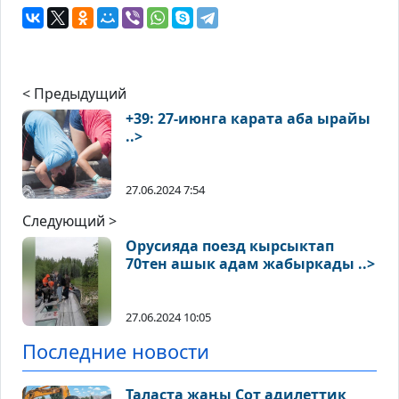
< Предыдущий
+39: 27-июнга карата аба ырайы
..>
27.06.2024 7:54
Следующий >
Орусияда поезд кырсыктап
70тен ашык адам жабыркады ..>
27.06.2024 10:05
Последние новости
Таласта жаңы Сот адилеттик