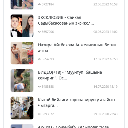
5727184
22.06.2022 10:58
ЭКСКЛЮЗИВ - Сайкал
Садыбакасованын экс-жол...
5657906
08.06.2023 14:02
Назира Айтбекова Анжеликанын бетин
ачты
5554093
17.07.2022 16:50
ВИДЕО(+18) - "Муунтуп, башына
секирип". Өс...
5483188
14.07.2020 15:19
Кытай бийлиги коронавирусту атайын
чыгарга...
5393572
29.02.2020 23:43
АУДИО - Сонунбүбү Кадырова: “Мен