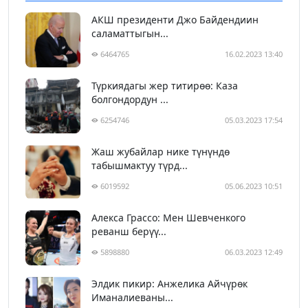
АКШ президенти Джо Байдендиин
саламаттыгын...
6464765
16.02.2023 13:40
Түркиядагы жер титирөө: Каза
болгондордун ...
6254746
05.03.2023 17:54
Жаш жубайлар нике түнүндө
табышмактуу түрд...
6019592
05.06.2023 10:51
Алекса Грассо: Мен Шевченкого
реванш берүү...
5898880
06.03.2023 12:49
Элдик пикир: Анжелика Айчүрөк
Иманалиеваны...