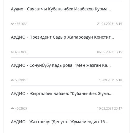
Аудио - Саясатчы Кубанычбек Исабеков Курма...
4661664
21.01.2023 18:15
АУДИО - Президент Садыр Жапаровдун Констит...
4623889
06.05.2022 13:15
АУДИО - Сонунбүбү Кадырова: “Мен жазган Ка...
5039910
15.09.2021 6:18
АУДИО - Жыргалбек Бабаев: “Кубанычбек Жума...
4662627
10.02.2021 23:17
АУДИО - Жактоочу: “Депутат Жумалиевдин 16 ...