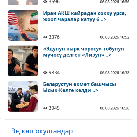
3696
06.08.2026 16:56
Иран АКШ кайрадан сокку урса,
жооп чаралар катуу б ..>
3376
06.08.2026 16:52
«Эдунун кырк чоросу» тобунун
мүчөсү делген «Лизун» ..>
9834
06.08.2026 16:38
Беларустун өкмөт башчысы
Ысык-Көлгө келди ..>
3945
06.08.2026 16:36
Эң көп окулгандар