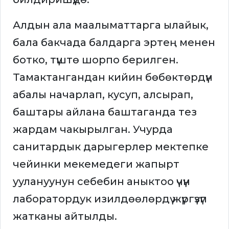
Алдын ала маалыматтарга ылайык,
бала бакчада балдарга эртең менен
ботко, түштө шорпо берилген.
Тамактангандан кийин бөбөктөрдүн
абалы начарлап, кусуп, алсырап,
баштары айлана баштаганда тез
жардам чакырылган. Учурда
санитардык дарыгерлер мектепке
чейинки мекемедеги жапырт
уулануунун себебин аныктоо үчүн
лаборатордук изилдөөлөрдү жүргүзүп
жатканы айтылды.