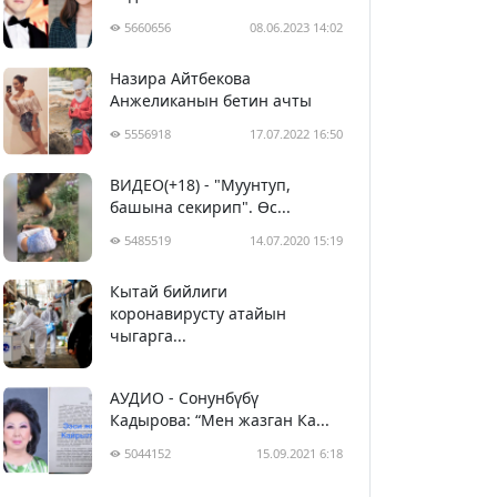
5660656
08.06.2023 14:02
Назира Айтбекова
Анжеликанын бетин ачты
5556918
17.07.2022 16:50
ВИДЕО(+18) - "Муунтуп,
башына секирип". Өс...
5485519
14.07.2020 15:19
Кытай бийлиги
5396344
29.02.2020 23:43
коронавирусту атайын
чыгарга...
АУДИО - Сонунбүбү
Кадырова: “Мен жазган Ка...
5044152
15.09.2021 6:18