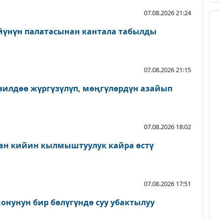
07.08.2026 21:24
йүнүн палатасынан кантала табылды
07.08.2026 21:15
зилдөө жүргүзүлүп, мөңгүлөрдүн азайып
07.08.2026 18:02
ан кийин кылмыштуулук кайра өстү
07.08.2026 17:51
онунун бир бөлүгүндө суу убактылуу