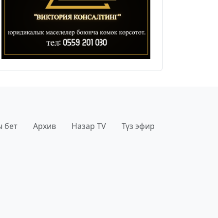
 бет
Архив
Назар TV
Түз эфир