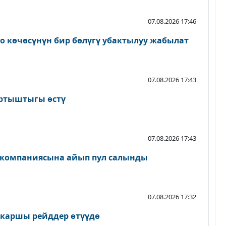
07.08.2026 17:46
о көчөсүнүн бир бөлүгү убактылуу жабылат
07.08.2026 17:43
артыштыгы өстү
07.08.2026 17:43
 компаниясына айып пул салынды
07.08.2026 17:32
 каршы рейддер өтүүдө