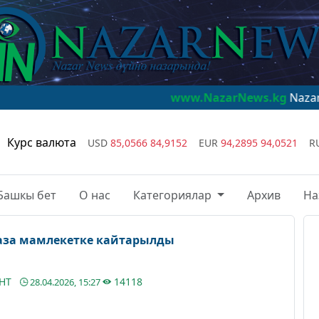
www.NazarNews.kg
NazarNews - дүйн
Курс валюта
USD
85,0566
84,9152
EUR
94,2895
94,0521
R
Башкы бет
О нас
Категориялар
Архив
На
аза мамлекетке кайтарылды
АНТ
14118
28.04.2026, 15:27