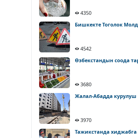
4350
Бишкекте Тоголок Молд
4542
Өзбекстандын соода т
3680
Жалал-Абадда курулуш
3970
Тажикстанда хиджабга