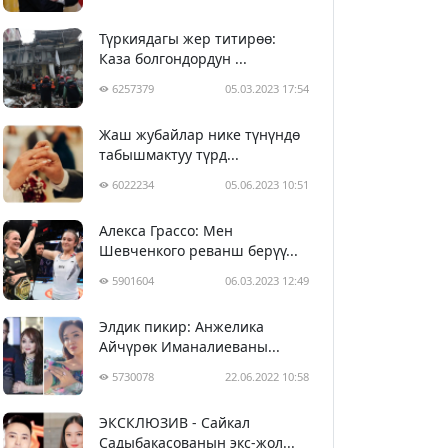
Түркиядагы жер титирөө:
Каза болгондордун ...
6257379
05.03.2023 17:54
Жаш жубайлар нике түнүндө
табышмактуу түрд...
6022234
05.06.2023 10:51
Алекса Грассо: Мен
Шевченкого реванш берүү...
5901604
06.03.2023 12:49
Элдик пикир: Анжелика
Айчүрөк Иманалиеваны...
5730078
22.06.2022 10:58
ЭКСКЛЮЗИВ - Сайкал
Садыбакасованын экс-жол...