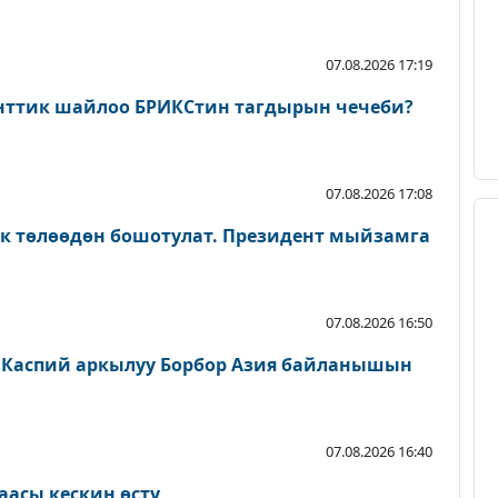
07.08.2026 17:19
нттик шайлоо БРИКСтин тагдырын чечеби?
07.08.2026 17:08
ык төлөөдөн бошотулат. Президент мыйзамга
07.08.2026 16:50
 Каспий аркылуу Борбор Азия байланышын
07.08.2026 16:40
аасы кескин өстү