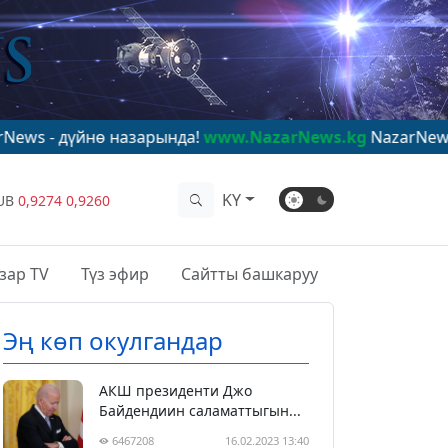
ө назарында!
www.NazarNews.kg
NazarNews - в центре
KY
UB
0,9274
0,9260
зар TV
Түз эфир
Сайтты башкаруу
Эң көп окулгандар
АКШ президенти Джо
Байдендиин саламаттыгын...
6467208
16.02.2023 13:40