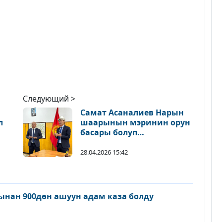
Следующий >
Самат Асаналиев Нарын
л
шаарынын мэринин орун
басары болуп
дайындалды
28.04.2026 15:42
нан 900дөн ашуун адам каза болду