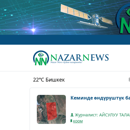
22°C
Бишкек
Кеминде өндүрүштүк б
Журналист: АЙСУЛУУ ТАЛ
коом