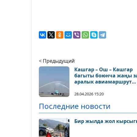
< Предыдущий
Кашгар – Ош – Кашгар
багыты боюнча жаңы э
аралык авиамаршрут
ачылды
28.04.2026 15:20
Последние новости
Бир жылда жол кырсыгы