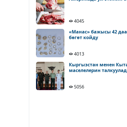
4045
«Манас» бажысы 42 да
бөгөт койду
4013
Кыргызстан менен Кыт
маселелерин талкуула
5056