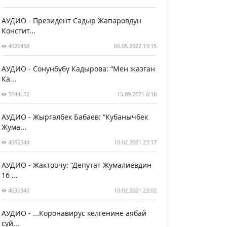
АУДИО - Президент Садыр Жапаровдун
Констит...
4626458
06.05.2022 13:15
АУДИО - Сонунбүбү Кадырова: “Мен жазган
Ка...
5044152
15.09.2021 6:18
АУДИО - Жыргалбек Бабаев: “Кубанычбек
Жума...
4665344
10.02.2021 23:17
АУДИО - Жактоочу: “Депутат Жумалиевдин
16 ...
4635340
10.02.2021 23:02
АУДИО - ...Коронавирус келгенине аябай
сүй...