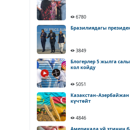
6780
Бразилиядагы президе
3849
Блогерлер 5 жылга сал
кол койду
5051
Казакстан–Азербайжан
күчтөйт
4846
Америкада уй этинин б