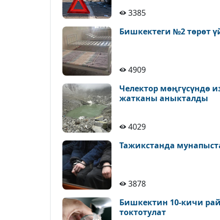
3385
Бишкектеги №2 төрөт ү
4909
Челектор мөңгүсүндө и
жатканы аныкталды
4029
Тажикстанда мунапыст
3878
Бишкектин 10-кичи рай
токтотулат