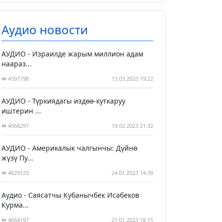
Аудио новости
АУДИО - Израилде жарым миллион адам
наараз...
4597798
13.03.2023 19:22
АУДИО - Түркиядагы издөө-куткаруу
иштерин ...
4568297
19.02.2023 21:32
АУДИО - Америкалык чалгынчы: Дүйнө
жүзү Пу...
4629129
24.01.2023 14:39
Аудио - Саясатчы Кубанычбек Исабеков
Курма...
4664197
21.01.2023 18:15