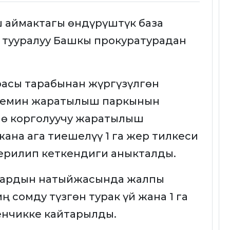
ш аймактагы өндүрүштүк база
 тууралуу Башкы прокуратурадан
расы тарабынан жүргүзүлгөн
-Кемин жаратылыш паркынын
чө корголуучу жаратылыш
ана ага тиешелүү 1 га жер тилкеси
ерилип кеткендиги аныкталды.
лардын натыйжасында жалпы
ң сомду түзгөн турак үй жана 1 га
енчикке кайтарылды.