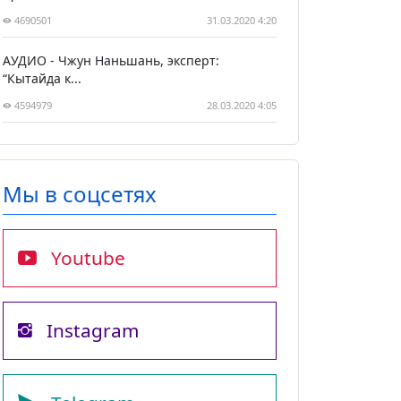
4690501
31.03.2020 4:20
АУДИО - Чжун Наньшань, эксперт:
“Кытайда к...
4594979
28.03.2020 4:05
Мы в соцсетях
Youtube
Instagram