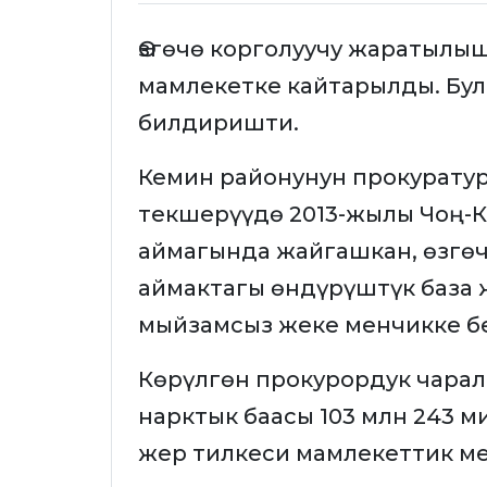
Өзгөчө корголуучу жаратылы
мамлекетке кайтарылды. Бул
билдиришти.
Кемин районунун прокурату
текшерүүдө 2013-жылы Чоң
аймагында жайгашкан, өзгө
аймактагы өндүрүштүк база ж
мыйзамсыз жеке менчикке б
Көрүлгөн прокурордук чара
нарктык баасы 103 млн 243 ми
жер тилкеси мамлекеттик м