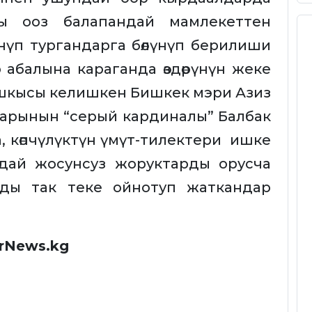
ары ооз балапандай мамлекеттен
нүп тургандарга бөлүнүп берилиши
 абалына караганда өздөрүнүн жеке
шкысы келишкен Бишкек мэри Азиз
арынын “серый кардиналы” Балбак
, көпчүлүктүн үмүт-тилектери ишке
ндай жосунсуз жоруктарды орусча
рды так теке ойнотуп жаткандар
rNews.kg