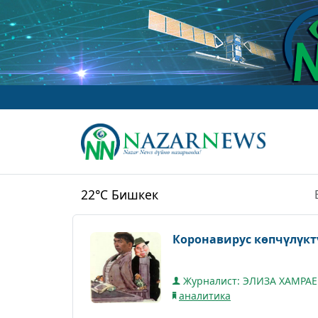
www.N
22°C
Бишкек
Коронавирус көпчүлүкт
Журналист: ЭЛИЗА ХАМРА
аналитика