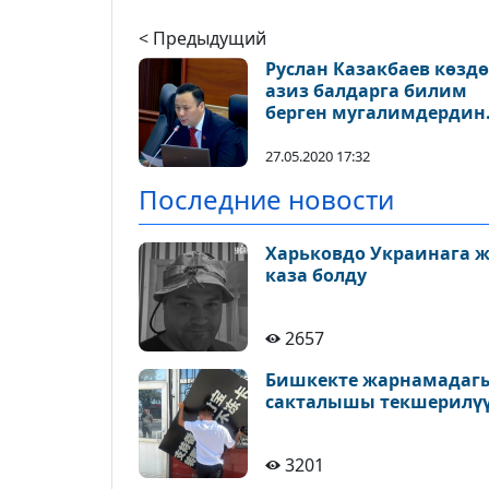
< Предыдущий
Руслан Казакбаев көзд
азиз балдарга билим
берген мугалимдердин
айлык маянасы канча
экенин сурады
27.05.2020 17:32
Последние новости
Харьковдо Украинага 
каза болду
2657
Бишкекте жарнамадагы
сакталышы текшерилү
3201