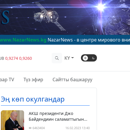
News.kg
NazarNews - в центре мирового внимания!
www
KY
UB
0,9274
0,9260
зар TV
Түз эфир
Сайтты башкаруу
Эң көп окулгандар
АКШ президенти Джо
Байдендиин саламаттыгын...
6463404
16.02.2023 13:40