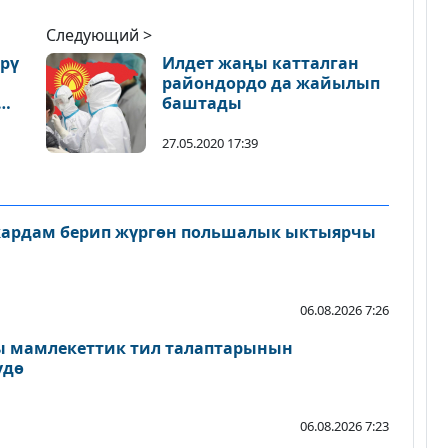
Следующий >
өрү
Илдет жаңы катталган
райондордо да жайылып
баштады
27.05.2020 17:39
жардам берип жүргөн польшалык ыктыярчы
06.08.2026 7:26
 мамлекеттик тил талаптарынын
үдө
06.08.2026 7:23