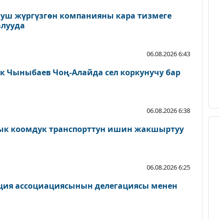
луш жүргүзгөн компанияны кара тизмеге
алууда
06.08.2026 6:43
 Чыныбаев Чоң-Алайда сел коркунучу бар
06.08.2026 6:38
к коомдук транспорттун ишин жакшыртуу
06.08.2026 6:25
ция ассоциациясынын делегациясы менен