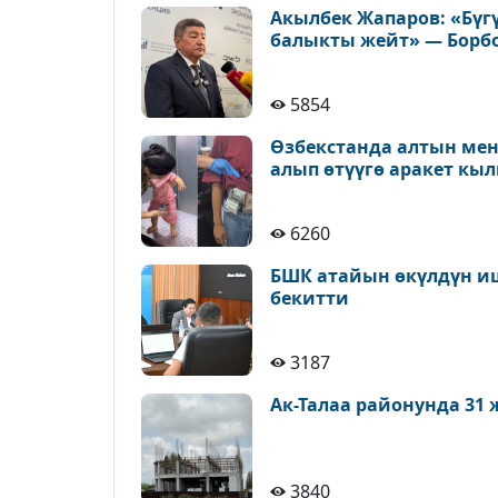
Акылбек Жапаров: «Бүг
балыкты жейт» — Борб
5854
Өзбекстанда алтын ме
алып өтүүгө аракет к
6260
БШК атайын өкүлдүн иш
бекитти
3187
Ак-Талаа районунда 31
3840