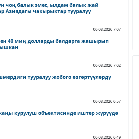
үн чоң балык эмес, ылдам балык жай
ор Азиядагы чакырыктар тууралуу
06.08.2026 7:07
нен 40 миң долларды балдарга жашырып
ылышкан
06.08.2026 7:02
мердиги тууралуу жобого өзгөртүүлөрдү
06.08.2026 6:57
 жаңы курулуш объектисинде иштер жүрүүдө
06.08.2026 6:49