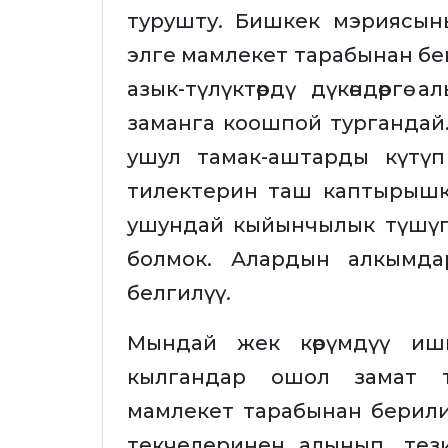
турушту. Бишкек мэриясы
элге мамлекет тарабынан бе
азык-түлүктөрдү дүкөндөрг
заманга коошпой тургандай
ушул тамак-аштарды күтүп 
тилектерин таш каптырышк
ушундай кыйынчылык түшүп
болмок. Алардын алкымда
белгилүү.
Мындай жек көрүмдүү иш
кылгандар ошол замат т
мамлекет тарабынан берилип
текчелеринен алынып, те