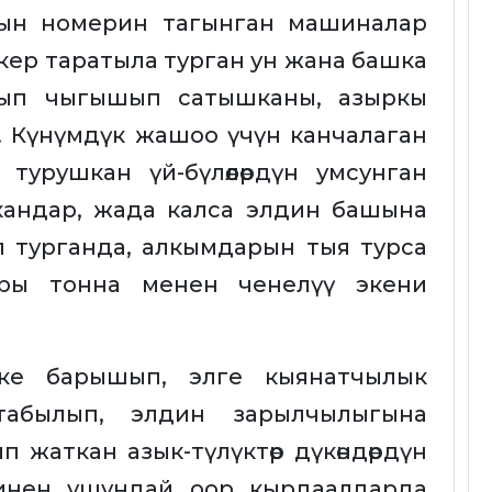
нын номерин тагынган машиналар
кер таратыла турган ун жана башка
ө алып чыгышып сатышканы, азыркы
. Күнүмдүк жашоо үчүн канчалаган
турушкан үй-бүлөөлөрдүн умсунган
андар, жада калса элдин башына
 турганда, алкымдарын тыя турса
ры тонна менен ченелүү экени
ке барышып, элге кыянатчылык
абылып, элдин зарылчылыгына
 жаткан азык-түлүктөр дүкөндөрдүн
зинен ушундай оор кырдаалдарда