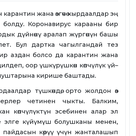
карантин жана өзгөчө кырдаалдар эң
а болду. Коронавирус карааны бир
рдык дүйнөнү аралап жүргөнүн башы
лет. Бул дартка чагылгандай тез
бир аздан болсо да карантин жана
ңилдеп, оор үшкүрүшкөн көпчүлүк үй–
умуштарына кирише баштады.
даалдар түшкөндө, орто жолдон өз
ерлер четинен чыкты. Балким,
ан көпчүлүктүн эсебинен алар эл
де элге күйүмүш болушканы менен,
 пайдасын көрүү үчүн жанталашып