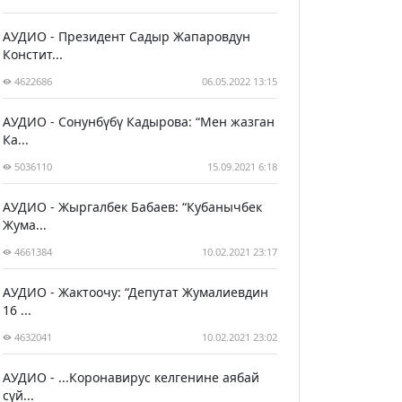
АУДИО - Президент Садыр Жапаровдун
Констит...
4622686
06.05.2022 13:15
АУДИО - Сонунбүбү Кадырова: “Мен жазган
Ка...
5036110
15.09.2021 6:18
АУДИО - Жыргалбек Бабаев: “Кубанычбек
Жума...
4661384
10.02.2021 23:17
АУДИО - Жактоочу: “Депутат Жумалиевдин
16 ...
4632041
10.02.2021 23:02
АУДИО - ...Коронавирус келгенине аябай
сүй...