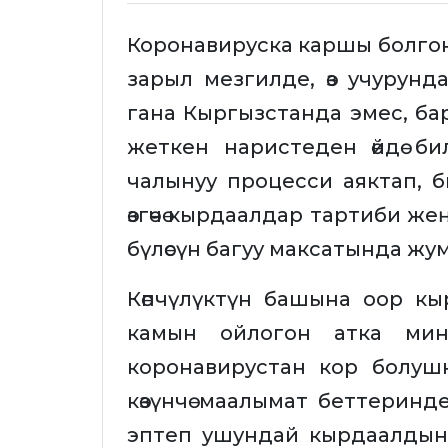
Коронавируска каршы болгон 
зарыл мезгилде, өз учурунд
гана Кыргызстанда эмес, ба
жеткен наристеден өйдө би
чалынуу процесси аяктап, 
өзгөчө кырдаалдар тартиби же
бүлөсүн багуу максатында ж
Көпчүлүктүн башына оор кыр
камын ойлогон атка мин
коронавирустан кор болушк
көзүнчө маалымат беттерин
эптеп ушундай кырдаалдын