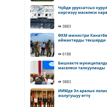
Чүйдө уруксатсыз куру
киргизүү маселеси кар
3883
ӨКМ министри Канатбек
аймактарды текшерди
6188
Бишкекте муниципалды
маселеси талкууланды
3883
ИИМде Эл аралык поли
жолугушуу өттү