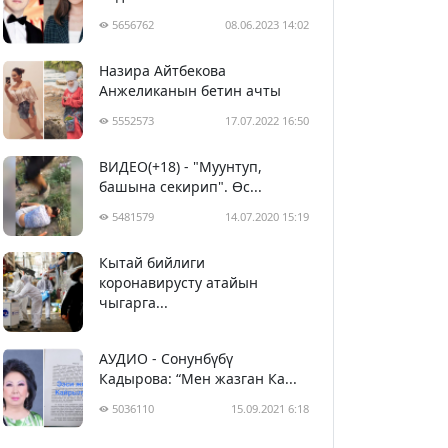
5656762
08.06.2023 14:02
Назира Айтбекова
Анжеликанын бетин ачты
5552573
17.07.2022 16:50
ВИДЕО(+18) - "Муунтуп,
башына секирип". Өс...
5481579
14.07.2020 15:19
Кытай бийлиги
5392537
29.02.2020 23:43
коронавирусту атайын
чыгарга...
АУДИО - Сонунбүбү
Кадырова: “Мен жазган Ка...
5036110
15.09.2021 6:18