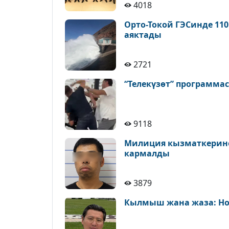
4018
Орто-Токой ГЭСинде 11
аяктады
2721
“Телекүзөт” программа
9118
Милиция кызматкерине 
кармалды
3879
Кылмыш жана жаза: Но