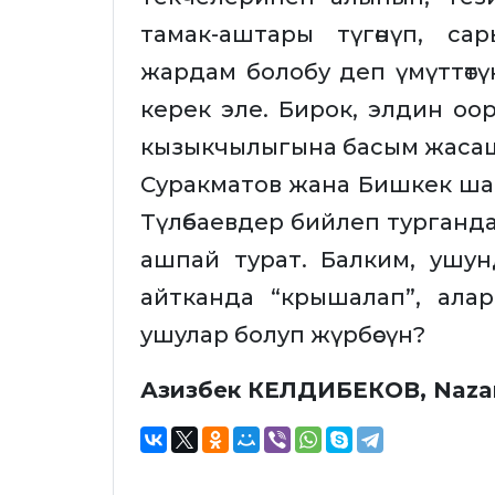
тамак-аштары түгөнүп, с
жардам болобу деп үмүттөтү
керек эле. Бирок, элдин оор
кызыкчылыгына басым жаса
Суракматов жана Бишкек ша
Түлөбаевдер бийлеп турганда
ашпай турат. Балким, ушу
айтканда “крышалап”, ала
ушулар болуп жүрбөсүн?
Азизбек КЕЛДИБЕКОВ, Naza