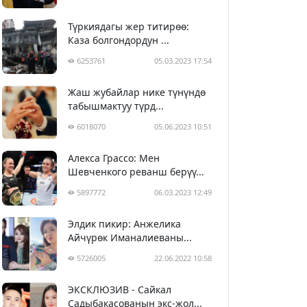
Түркиядагы жер титирөө:
Каза болгондордун ...
6253761
05.03.2023 17:54
Жаш жубайлар нике түнүндө
табышмактуу түрд...
6018070
05.06.2023 10:51
Алекса Грассо: Мен
Шевченкого реванш берүү...
5897772
06.03.2023 12:49
Элдик пикир: Анжелика
Айчүрөк Иманалиеваны...
5726005
22.06.2022 10:58
ЭКСКЛЮЗИВ - Сайкал
Садыбакасованын экс-жол...