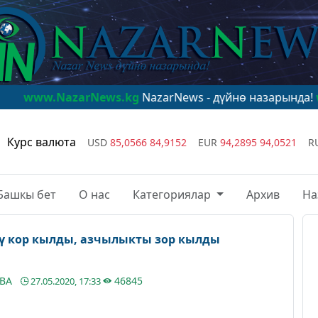
azarNews.kg
NazarNews - дүйнө назарында!
www.Nazar
Курс валюта
USD
85,0566
84,9152
EUR
94,2895
94,0521
R
Башкы бет
О нас
Категориялар
Архив
На
ү кор кылды, азчылыкты зор кылды
ЕВА
46845
27.05.2020, 17:33