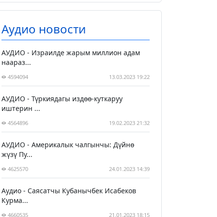
Аудио новости
АУДИО - Израилде жарым миллион адам
наараз...
4594094
13.03.2023 19:22
АУДИО - Түркиядагы издөө-куткаруу
иштерин ...
4564896
19.02.2023 21:32
АУДИО - Америкалык чалгынчы: Дүйнө
жүзү Пу...
4625570
24.01.2023 14:39
Аудио - Саясатчы Кубанычбек Исабеков
Курма...
4660535
21.01.2023 18:15