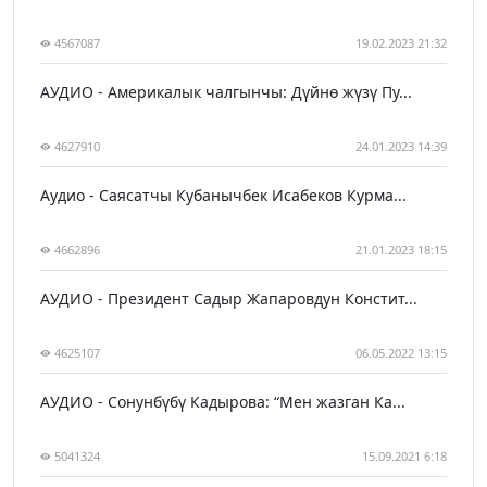
4567087
19.02.2023 21:32
АУДИО - Америкалык чалгынчы: Дүйнө жүзү Пу...
4627910
24.01.2023 14:39
Аудио - Саясатчы Кубанычбек Исабеков Курма...
4662896
21.01.2023 18:15
АУДИО - Президент Садыр Жапаровдун Констит...
4625107
06.05.2022 13:15
АУДИО - Сонунбүбү Кадырова: “Мен жазган Ка...
5041324
15.09.2021 6:18