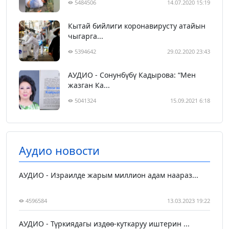
5484506
14.07.2020 15:19
Кытай бийлиги коронавирусту атайын
чыгарга...
5394642
29.02.2020 23:43
АУДИО - Сонунбүбү Кадырова: “Мен
жазган Ка...
5041324
15.09.2021 6:18
Аудио новости
АУДИО - Израилде жарым миллион адам наараз...
4596584
13.03.2023 19:22
АУДИО - Түркиядагы издөө-куткаруу иштерин ...