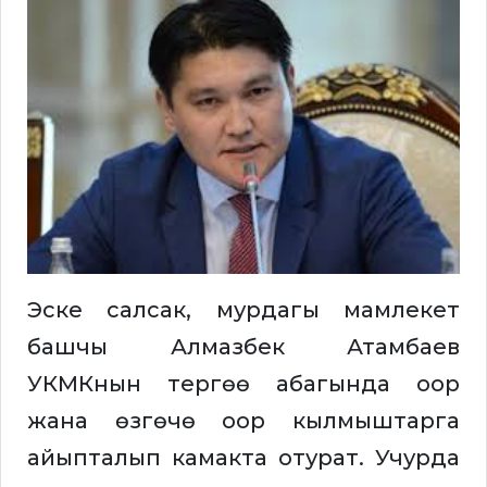
Эске салсак, мурдагы мамлекет
башчы Алмазбек Атамбаев
УКМКнын тергөө абагында оор
жана өзгөчө оор кылмыштарга
айыпталып камакта отурат. Учурда