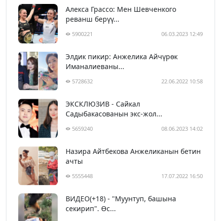
Алекса Грассо: Мен Шевченкого
реванш берүү...
5900221
06.03.2023 12:49
Элдик пикир: Анжелика Айчүрөк
Иманалиеваны...
5728632
22.06.2022 10:58
ЭКСКЛЮЗИВ - Сайкал
Садыбакасованын экс-жол...
5659240
08.06.2023 14:02
Назира Айтбекова Анжеликанын бетин
ачты
5555448
17.07.2022 16:50
ВИДЕО(+18) - "Муунтуп, башына
секирип". Өс...