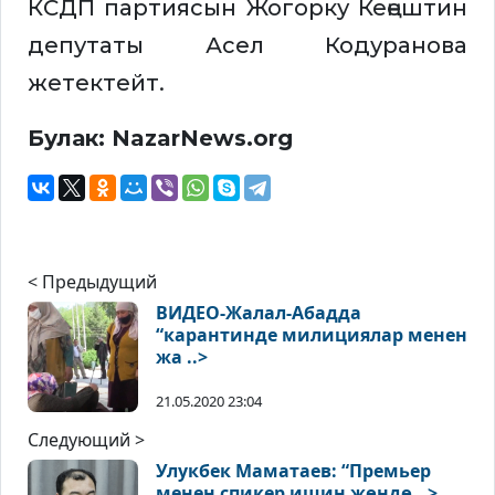
КСДП партиясын Жогорку Кеңештин
депутаты Асел Кодуранова
жетектейт.
Булак: NazarNews.org
< Предыдущий
ВИДЕО-Жалал-Абадда
“карантинде милициялар менен
жа ..>
21.05.2020 23:04
Следующий >
Улукбек Маматаев: “Премьер
менен спикер ишин жөндө ..>