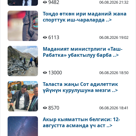
9482
06.08.2026 21:32
Тоңдо өткөн ири маданий жана
спорттук иш-чараларда ..>
6113
06.08.2026 19:02
Маданият министрлиги «Таш-
Рабатка» убактылуу барба ..>
13000
06.08.2026 18:50
Таласта жаңы Сот адилеттик
үйүнүн курулушуна мезги ..>
8570
06.08.2026 18:41
Акыр кыяматтын белгиси: 12-
августта асманда үч аст ..>