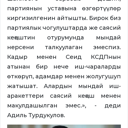
партиянын уставына өзгөртүүлөр
киргизилгенин айтышты. Бирок биз
партиялык чогулуштарда же саясий
кеңештин отурумунда мындай
нерсени талкуулаган эмеспиз.
Кадыр менен Сеид КСДПнын
атынан бир нече иш-чараларды
өткөрүп, адамдар менен жолугушуп
жатышат. Алардын мындай иш-
аракеттери саясий кеңеш менен
макулдашылган эмес.», - деди
Адиль Турдукулов.