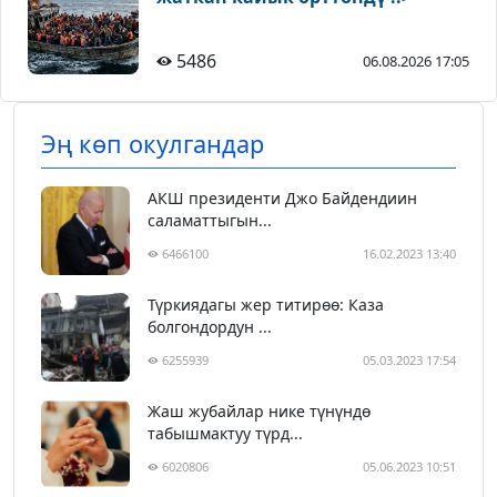
5486
06.08.2026 17:05
Эң көп окулгандар
АКШ президенти Джо Байдендиин
саламаттыгын...
6466100
16.02.2023 13:40
Түркиядагы жер титирөө: Каза
болгондордун ...
6255939
05.03.2023 17:54
Жаш жубайлар нике түнүндө
табышмактуу түрд...
6020806
05.06.2023 10:51