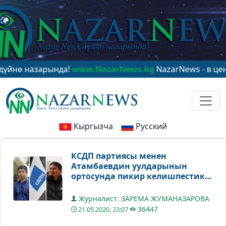
азарында!
www.NazarNews.kg
NazarNews - в центре ми
Кыргызча
Русский
КСДП партиясы менен
Атамбаевдин уулдарынын
ортосунда пикир келишпестик
жаралды
Журналист: ЗАРЕМА ЖУМАНАЗАРОВА
36447
21.05.2020, 23:07