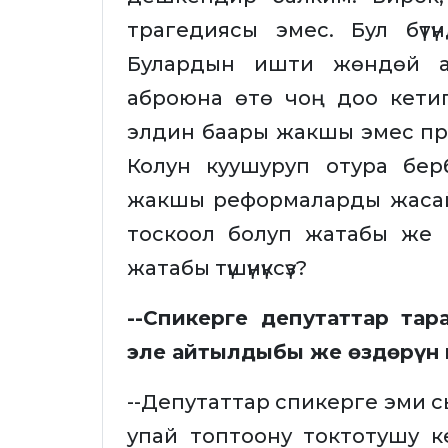
трагедиясы эмес. Бул бүт
Булардын ишти жөндөй а
аброюна өтө чоң доо кети
элдин баары жакшы эмес п
Колун куушуруп отура бе
жакшы реформаларды жасай
тоскоол болуп жатабы же 
жатабы түшүнүксүз?
--Спикерге депутаттар та
эле айтылдыбы же өздөрүн
--Депутаттар спикерге эми 
упай топтоону токтотушу 