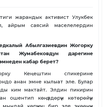
тиги жарандык активист Улукбек
п, айрым саясий маселелердин
медкалый Абылгазиевдин Жогорку
стан Жумабековдун дарегине
эмнеден кабар берет?
огорку Кеңештин спикерине
ндо анан эмне кылыат эле. Булар
рды ким мактайт. Элдин пикирин
н ошентип көңүлдөрүн көтөрөйүн
 мындай көрүнүш бир эле экөөнүн