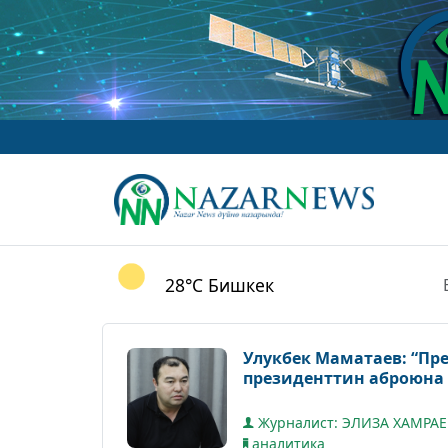
ww
28°C
Бишкек
Улукбек Маматаев: “Пр
президенттин аброюна 
Журналист: ЭЛИЗА ХАМРА
аналитика