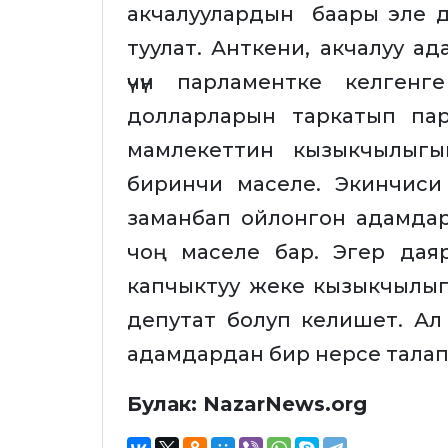
акчалуулардын баары эле д
туулат. Анткени, акчалуу 
үчүн парламентке келген
долларларын таркатып па
мамлекеттин кызыкчылыгы
биринчи маселе. Экинчиси
заманбап ойлонгон адамдар
чоң маселе бар. Эгер дая
капчыктуу жеке кызыкчылы
депутат болуп келишет. Ал
адамдардан бир нерсе талап 
Булак: NazarNews.org