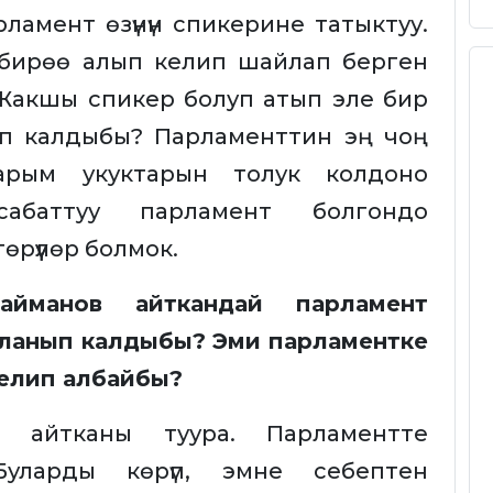
арламент өзүнүн спикерине татыктуу.
 бирөө алып келип шайлап берген
 Жакшы спикер болуп атып эле бир
уп калдыбы? Парламенттин эң чоң
гарым укуктарын толук колдоно
сабаттуу парламент болгондо
рүүлөр болмок.
айманов айткандай парламент
йланып калдыбы? Эми парламентке
келип албайбы?
н айтканы туура. Парламентте
Буларды көрүп, эмне себептен