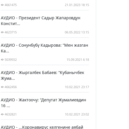
4661475
21.01.2023 18:15
АУДИО - Президент Садыр Жапаровдун
Констит...
4623715
06.05.2022 13:15
АУДИО - Сонунбүбү Кадырова: “Мен жазган
Ка...
5039552
15.09.2021 6:18
АУДИО - Жыргалбек Бабаев: “Кубанычбек
Жума...
4662456
10.02.2021 23:17
АУДИО - Жактоочу: “Депутат Жумалиевдин
16 ...
4632821
10.02.2021 23:02
АУДИО - ...Коронавирус келгенине аябай