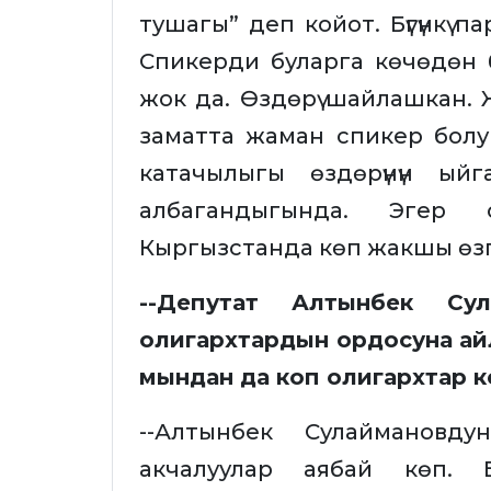
тушагы” деп койот. Бүгүнкү п
Спикерди буларга көчөдөн
жок да. Өздөрү шайлашкан.
заматта жаман спикер бол
катачылыгы өздөрүнүн ый
албагандыгында. Эгер 
Кыргызстанда көп жакшы өзгө
--Депутат Алтынбек Сул
олигархтардын ордосуна а
мындан да коп олигархтар 
--Алтынбек Сулаймановду
акчалуулар аябай көп. 