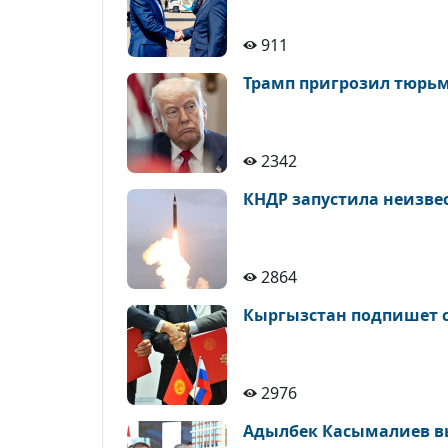
911
Трамп пригрозил тюрьм
2342
КНДР запустила неизвес
2864
Кыргызстан подпишет со
2976
Адылбек Касымалиев вы