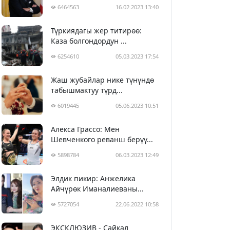
6464563
16.02.2023 13:40
Түркиядагы жер титирөө:
Каза болгондордун ...
6254610
05.03.2023 17:54
Жаш жубайлар нике түнүндө
табышмактуу түрд...
6019445
05.06.2023 10:51
Алекса Грассо: Мен
Шевченкого реванш берүү...
5898784
06.03.2023 12:49
Элдик пикир: Анжелика
Айчүрөк Иманалиеваны...
5727054
22.06.2022 10:58
ЭКСКЛЮЗИВ - Сайкал