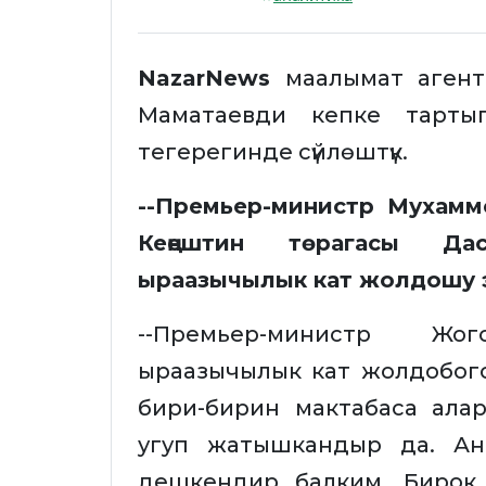
NazarNews
маалымат агент
Маматаевди кепке тарты
тегерегинде сүйлөштүк.
--Премьер-министр Мухам
Кеңештин төрагасы Да
ыраазычылык кат жолдошу 
--Премьер-министр Ж
ыраазычылык кат жолдобого
бири-бирин мактабаса ала
угуп жатышкандыр да. Ана
дешкендир балким. Бирок,