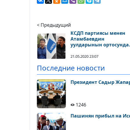
< Предыдущий
КСДП партиясы менен
Атамбаевдин
уулдарынын ортосунда
пикир келишпестик
жаралды
21.05.2020 23:07
Последние новости
Президент Садыр Жапар
1246
Пашинян прибыл на Иссы