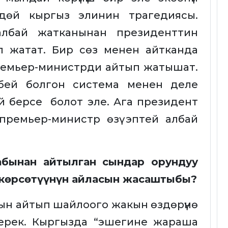
үндөй кыргыз элинин трагедиясы.
лбай жатканынан президенттин
п жатат. Бир сөз менен айтканда
ремьер-министрди айтып жатышат.
рбей болгон система менен деле
 берсе болот эле. Ага президент
премьер-министр өзү эптей албай
рабынан айтылган сындар орундуу
 көрсөтүүнүн айласын жасаштыбы?
сын айтып шайлоого жакын өздөрүнө
керек. Кыргызда “эшегине жараша