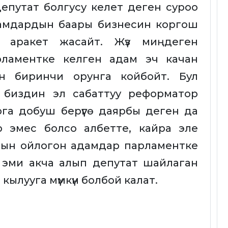
епутат болгусу келет деген суроо
адамдардын баары бизнесин коргош
ге аракет жасайт. Жүз миңдеген
рламентке келген адам эч качан
н биринчи орунга койбойт. Бул
 биздин эл сабаттуу реформатор
га добуш берүүгө даярбы деген да
р эмес болсо албетте, кайра эле
гын ойлогон адамдар парламентке
 эми акча алып депутат шайлаган
кылууга мүмкүн болбой калат.