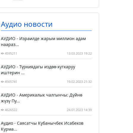
Аудио новости
АУДИО - Израилде жарым миллион адам
наараз...
4595211
13.03.2023 19:22
АУДИО - Түркиядагы издөө-куткаруу
иштерин ...
4565741
19.02.2023 21:32
АУДИО - Америкалык чалгынчы: Дүйнө
жүзү Пу...
4626522
24.01.2023 14:39
Аудио - Саясатчы Кубанычбек Исабеков
Курма...