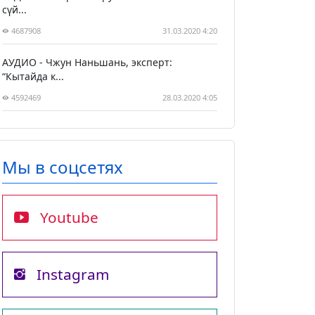
сүй...
4687908
31.03.2020 4:20
АУДИО - Чжун Наньшань, эксперт:
“Кытайда к...
4592469
28.03.2020 4:05
Мы в соцсетях
Youtube
Instagram