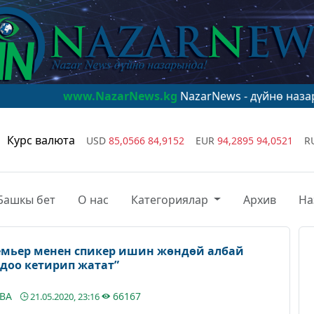
w.NazarNews.kg
NazarNews - дүйнө назарында!
www.N
Курс валюта
USD
85,0566
84,9152
EUR
94,2895
94,0521
R
Башкы бет
О нас
Категориялар
Архив
На
емьер менен спикер ишин жөндөй албай
доо кетирип жатат”
ЕВА
66167
21.05.2020, 23:16