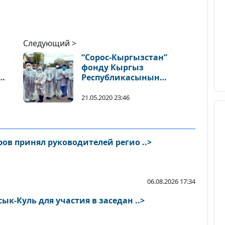
Следующий >
“Сорос-Кыргызстан”
фонду Кыргыз
Республикасынын
Акыйкатчы институтуна
жеке коргоонууга зарыл
21.05.2020 23:46
каражаттарды берди
ов принял руководителей регио ..>
06.08.2026 17:34
к-Куль для участия в заседан ..>