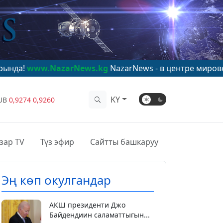
azarNews.kg
NazarNews - в центре мирового внимания
KY
UB
0,9274
0,9260
зар TV
Түз эфир
Сайтты башкаруу
Эң көп окулгандар
АКШ президенти Джо
Байдендиин саламаттыгын...