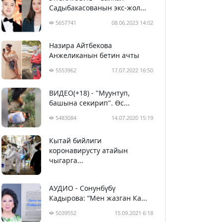
Садыбакасованын экс-жол...
5657741
08.06.2023 14:02
Назира Айтбекова
Анжеликанын бетин ачты
5553962
17.07.2022 16:50
ВИДЕО(+18) - "Муунтуп,
башына секирип". Өс...
5483084
14.07.2020 15:19
Кытай бийлиги
5393445
29.02.2020 23:43
коронавирусту атайын
чыгарга...
АУДИО - Сонунбүбү
Кадырова: “Мен жазган Ка...
5039552
15.09.2021 6:18