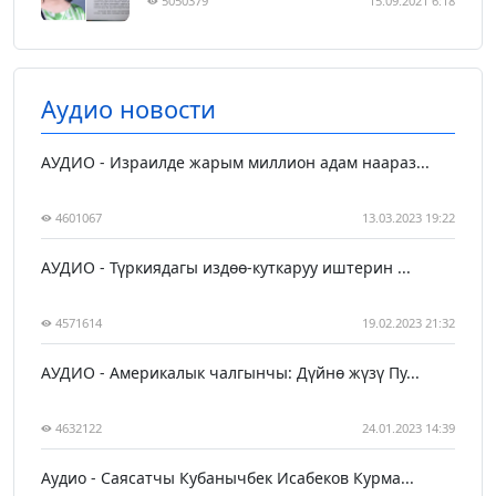
5050379
15.09.2021 6:18
Аудио новости
АУДИО - Израилде жарым миллион адам наараз...
4601067
13.03.2023 19:22
АУДИО - Түркиядагы издөө-куткаруу иштерин ...
4571614
19.02.2023 21:32
АУДИО - Америкалык чалгынчы: Дүйнө жүзү Пу...
4632122
24.01.2023 14:39
Аудио - Саясатчы Кубанычбек Исабеков Курма...