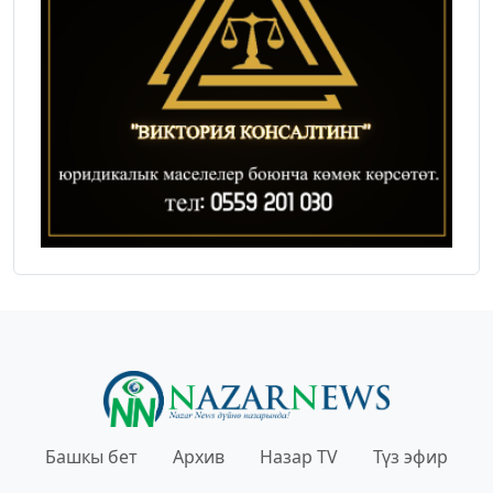
Башкы бет
Архив
Назар TV
Түз эфир