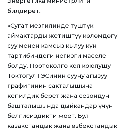
Энергетика министрлиги
билдирет.
«Сугат мезгилинде түштүк
аймактарды жетиштүү көлөмдөгү
суу менен камсыз кылуу күн
тартибиндеги негизги маселе
болду. Протоколго кол коюлушу
Токтогул ГЭСинин сууну агызуу
графигинин сакталышына
кепилдик берет жана сезондун
башталышында дыйкандар үчүн
белгисиздикти жоет. Бул
казакстандык жана өзбекстандык