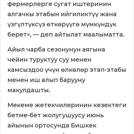
фермерлерге сугат иштеринин
алгачкы этабын ийгиликтүү жана
үзгүлтүксүз өткөрүүгө мүмкүндүк
берет», — деп айтылат маалыматта.
Айыл чарба сезонунун аягына
чейин туруктуу суу менен
камсыздоо үчүн өлкөлөр этап-этабы
менен иш алып барууну
макулдашты.
Мекеме жетекчилеринин кезектеги
бетме-бет жолугушуусу июнь
айынын ортосунда Бишкек