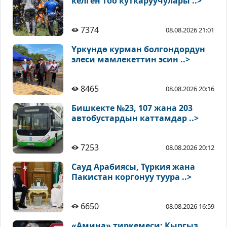
келген тоо куткаруучулары ..>
7374
08.08.2026 21:01
Үркүндө курман болгондордун
элеси мамлекеттин эсин ..>
8465
08.08.2026 20:16
Бишкекте №23, 107 жана 203
автобустардын каттамдар ..>
7253
08.08.2026 20:12
Сауд Арабиясы, Түркия жана
Пакистан коргонуу туура ..>
6650
08.08.2026 16:59
«Амина» тиркемеси: Кыргыз