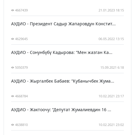
4667439
21.01.2023 18:15
АУДИО - Президент Садыр Жапаровдун Констит...
4629645
06.05.2022 13:15
АУДИО - Сонунбүбү Кадырова: “Мен жазган Ка...
5050379
15.09.2021 6:18
АУДИО - Жыргалбек Бабаев: “Кубанычбек Жума...
4668784
10.02.2021 23:17
АУДИО - Жактоочу: “Депутат Жумалиевдин 16 ...
4638810
10.02.2021 23:02