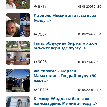
8717
08.08.2026 21:36
Лионель Мессинин атасы каза
болду ..>
7507
08.08.2026 21:34
Талас облусунда бир катар жол
объектилеринде жүргү ..>
9056
08.08.2026 21:32
ЖК төрагасы Марлен
Маматалиев Тоң районунун 90
жыл ..>
10993
08.08.2026 21:27
Кемпир-Абаддагы башы жок
жансыз дене: Милиция өздү ..>