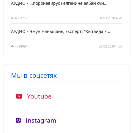
АУДИО - ...Коронавирус келгенине аябай сүй...
4693712
31.03.2020 4:20
АУДИО - Чжун Наньшань, эксперт: “Кытайда к...
4598094
28.03.2020 4:05
Мы в соцсетях
Youtube
Instagram