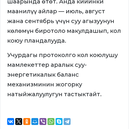
шаарында өтөт. Анда кийинки
маанилүү айлар — июль, август
жана сентябрь үчүн суу агызуунун
көлөмүн биротоло макулдашып, кол
коюу пландалууда.
Учурдагы протоколго кол коюлушу
мамлекеттер аралык суу-
энергетикалык баланс
механизминин жогорку
натыйжалуулугун тастыктайт.