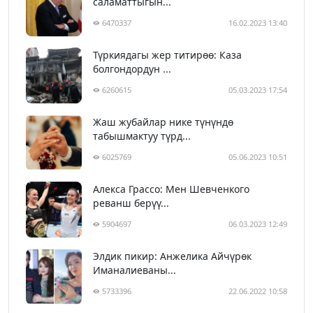
саламаттыгын...
6470337
16.02.2023 13:40
Түркиядагы жер титирөө: Каза
болгондордун ...
6260615
05.03.2023 17:54
Жаш жубайлар нике түнүндө
табышмактуу түрд...
6025769
05.06.2023 10:51
Алекса Грассо: Мен Шевченкого
реванш берүү...
5904697
06.03.2023 12:49
Элдик пикир: Анжелика Айчүрөк
Иманалиеваны...
5733396
22.06.2022 10:58