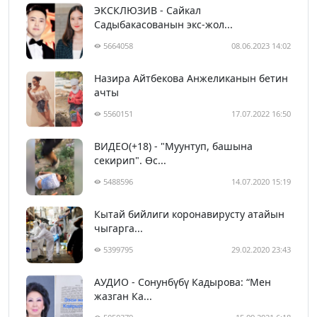
ЭКСКЛЮЗИВ - Сайкал
Садыбакасованын экс-жол...
5664058
08.06.2023 14:02
Назира Айтбекова Анжеликанын бетин
ачты
5560151
17.07.2022 16:50
ВИДЕО(+18) - "Муунтуп, башына
секирип". Өс...
5488596
14.07.2020 15:19
Кытай бийлиги коронавирусту атайын
чыгарга...
5399795
29.02.2020 23:43
АУДИО - Сонунбүбү Кадырова: “Мен
жазган Ка...