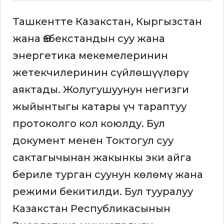
Ташкентте Казакстан, Кыргызстан
жана Өзбекстандын суу жана
энергетика мекемелеринин
жетекчилеринин сүйлөшүүлөрү
аяктады. Жолугушуунун негизги
жыйынтыгы катары үч тараптуу
протоколго кол коюлду. Бул
документ менен Токтогул суу
сактагычынан жакынкы эки айга
бериле турган суунун көлөмү жана
режими бекитилди. Бул тууралуу
Казакстан Республикасынын