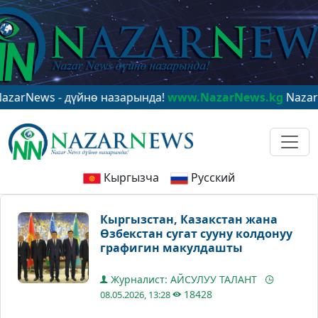
ws - дүйнө назарында!
www.NazarNews.kg
NazarNews - 
Кыргызча
Русский
Кыргызстан, Казакстан жана
Өзбекстан сугат сууну колдонуу
графигин макулдашты
Журналист: АЙСУЛУУ ТАЛАНТ
18428
08.05.2026, 13:28