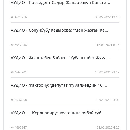
АУДИО - Президент Садыр Жапаровдун Констит...
4628716
06.05.2022 13:15
АУДИО - Сонунбүбү Кадырова: “Мен жазган Ка...
5047238
15.09.2021 6:18
АУДИО - Жыргалбек Бабаев: “Кубанычбек Жума...
4667701
10.02.2021 23:17
АУДИО - Жактоочу: “Депутат Жумалиевдин 16 ...
4637868
10.02.2021 23:02
АУДИО - ...Коронавирус келгенине аябай сүй...
4692847
31.03.2020 4:20