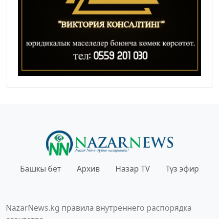
Башкы бет
Архив
Назар TV
Түз эфир
NazarNews.kg правила внутреннего распорядка