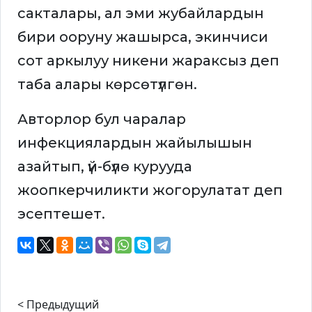
сакталары, ал эми жубайлардын
бири ооруну жашырса, экинчиси
сот аркылуу никени жараксыз деп
таба алары көрсөтүлгөн.
Авторлор бул чаралар
инфекциялардын жайылышын
азайтып, үй-бүлө курууда
жоопкерчиликти жогорулатат деп
эсептешет.
< Предыдущий