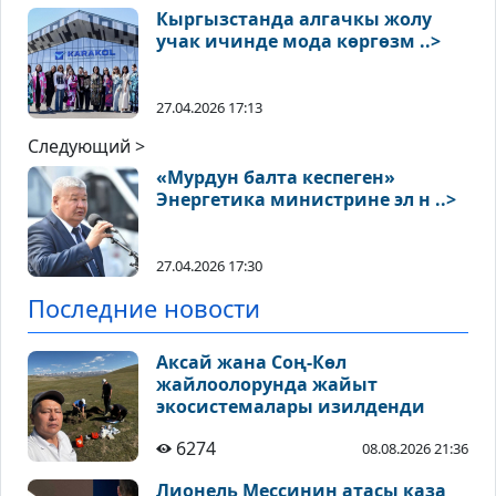
Кыргызстанда алгачкы жолу
учак ичинде мода көргөзм ..>
27.04.2026 17:13
Следующий >
«Мурдун балта кеспеген»
Энергетика министрине эл н ..>
27.04.2026 17:30
Последние новости
Аксай жана Соң-Көл
жайлоолорунда жайыт
экосистемалары изилденди
6274
08.08.2026 21:36
Лионель Мессинин атасы каза