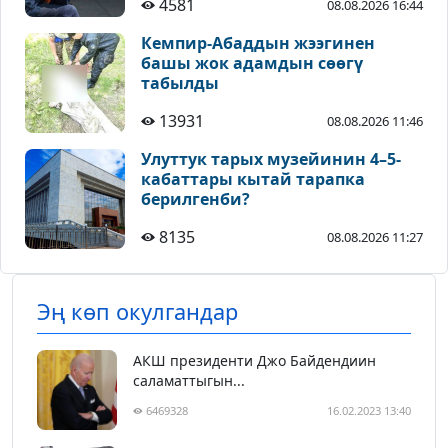
4581
08.08.2026 16:44
Кемпир-Абаддын жээгинен
башы жок адамдын сөөгү
табылды
13931
08.08.2026 11:46
Улуттук тарых музейинин 4–5-
кабаттары кытай тарапка
берилгенби?
8135
08.08.2026 11:27
Эң көп окулгандар
АКШ президенти Джо Байдендиин
саламаттыгын...
6469328
16.02.2023 13:40