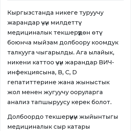
Кыргызстанда никеге туруучу
жарандар үчүн милдеттүү
медициналык текшерүүдөн өтүү
боюнча мыйзам долбоору коомдук
талкууга чыгарылды. Ага ылайык,
никени каттоо үчүн жарандар ВИЧ-
инфекциясына, В, С, D
гепатиттерине жана жыныстык
жол менен жугуучу ооруларга
анализ тапшыруусу керек болот.
Долбоордо текшерүүнүн жыйынтыгы
медициналык сыр катары