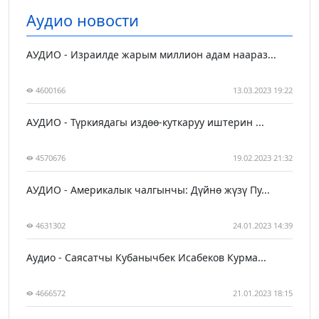
Аудио новости
АУДИО - Израилде жарым миллион адам наараз...
4600166
13.03.2023 19:22
АУДИО - Түркиядагы издөө-куткаруу иштерин ...
4570676
19.02.2023 21:32
АУДИО - Америкалык чалгынчы: Дүйнө жүзү Пу...
4631302
24.01.2023 14:39
Аудио - Саясатчы Кубанычбек Исабеков Курма...
4666572
21.01.2023 18:15