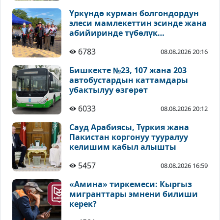
Үркүндө курман болгондордун
элеси мамлекеттин эсинде жана
абийиринде түбөлүк
сакталышы зарыл - Койчиев
6783
08.08.2026 20:16
Бишкекте №23, 107 жана 203
автобустардын каттамдары
убактылуу өзгөрөт
6033
08.08.2026 20:12
Сауд Арабиясы, Түркия жана
Пакистан коргонуу тууралуу
келишим кабыл алышты
5457
08.08.2026 16:59
«Амина» тиркемеси: Кыргыз
мигранттары эмнени билиши
керек?