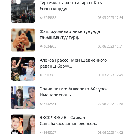
Түркиядагы жер титирөө: Каза
болгондордун ...
6259688
05.03.2023 17:54
Жаш жубайлар нике түнүндө
табышмактуу түрд...
6024955
05.06.2023 10:51
Алекса Грассо: Мен Шевченкого
реванш берүү...
5903855
06.03.2023 12:49
Элдик пикир: Анжелика Айчүрөк
Иманалиеваны...
5732531
22.06.2022 10:58
ЭКСКЛЮЗИВ - Сайкал
Садыбакасованын экс-жол...
5663277
08.06.2023 14:02