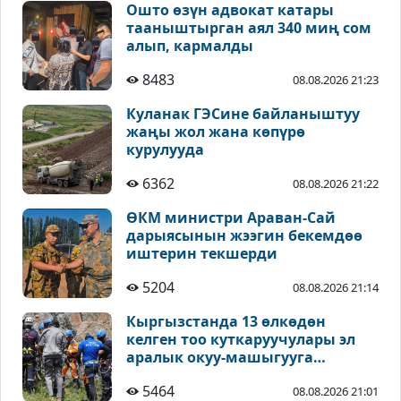
Ошто өзүн адвокат катары
тааныштырган аял 340 миң сом
алып, кармалды
8483
08.08.2026 21:23
Куланак ГЭСине байланыштуу
жаңы жол жана көпүрө
курулууда
6362
08.08.2026 21:22
ӨКМ министри Араван-Сай
дарыясынын жээгин бекемдөө
иштерин текшерди
5204
08.08.2026 21:14
Кыргызстанда 13 өлкөдөн
келген тоо куткаруучулары эл
аралык окуу-машыгууга
катышууда
5464
08.08.2026 21:01