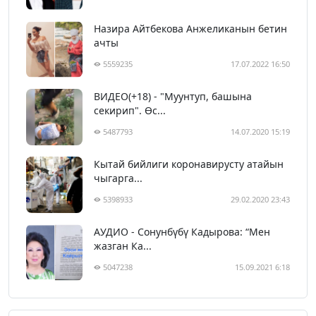
Назира Айтбекова Анжеликанын бетин
ачты
5559235
17.07.2022 16:50
ВИДЕО(+18) - "Муунтуп, башына
секирип". Өс...
5487793
14.07.2020 15:19
Кытай бийлиги коронавирусту атайын
чыгарга...
5398933
29.02.2020 23:43
АУДИО - Сонунбүбү Кадырова: “Мен
жазган Ка...
5047238
15.09.2021 6:18