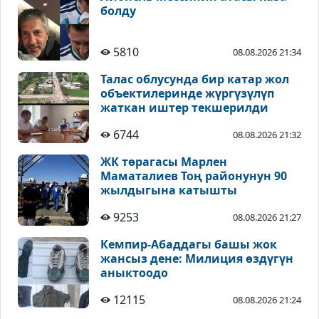
болду
5810
08.08.2026 21:34
Талас облусунда бир катар жол
объектилеринде жүргүзүлүп
жаткан иштер текшерилди
6744
08.08.2026 21:32
ЖК төрагасы Марлен
Маматалиев Тоң районунун 90
жылдыгына катышты
9253
08.08.2026 21:27
Кемпир-Абаддагы башы жок
жансыз дене: Милиция өздүгүн
аныктоодо
12115
08.08.2026 21:24