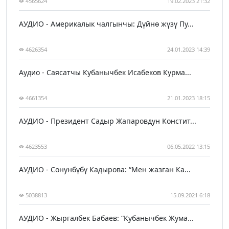
4565624
19.02.2023 21:32
АУДИО - Америкалык чалгынчы: Дүйнө жүзү Пу...
4626354
24.01.2023 14:39
Аудио - Саясатчы Кубанычбек Исабеков Курма...
4661354
21.01.2023 18:15
АУДИО - Президент Садыр Жапаровдун Констит...
4623553
06.05.2022 13:15
АУДИО - Сонунбүбү Кадырова: “Мен жазган Ка...
5038813
15.09.2021 6:18
АУДИО - Жыргалбек Бабаев: “Кубанычбек Жума...