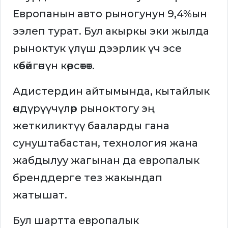
Европанын авто рыногунун 9,4%ын
ээлеп турат. Бул акыркы эки жылда
рыноктук үлүш дээрлик үч эсе
көбөйгөнүн көрсөтөт.
Адистердин айтымында, кытайлык
өндүрүүчүлөр рыноктогу эң
жеткиликтүү бааларды гана
сунуштабастан, технология жана
жабдылуу жагынан да европалык
бренддерге тез жакындап
жатышат.
Бул шартта европалык