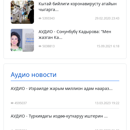
Кытай бийлиги коронавирусту атайын
чыгарга...
5393343
29.02.2020 23:43
АУДИО - Сонунбүбү Кадырова: “Мен
жазган Ка...
5038813
15.09.2021 6:18
Аудио новости
АУДИО - Израилде жарым миллион адам наараз...
4595037
13.03.2023 19:22
АУДИО - Түркиядагы издөө-куткаруу иштерин ...