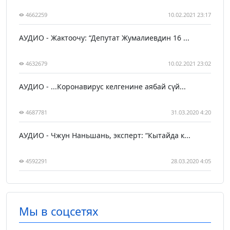
4662259
10.02.2021 23:17
АУДИО - Жактоочу: “Депутат Жумалиевдин 16 ...
4632679
10.02.2021 23:02
АУДИО - ...Коронавирус келгенине аябай сүй...
4687781
31.03.2020 4:20
АУДИО - Чжун Наньшань, эксперт: “Кытайда к...
4592291
28.03.2020 4:05
Мы в соцсетях