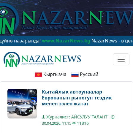
 назарында!
www.NazarNews.kg
NazarNews - в центре 
Кыргызча
Русский
Кытайлык автоунаалар
Европанын рыногун тездик
менен ээлеп жатат
Журналист: АЙСУЛУУ ТАЛАНТ
11816
30.04.2026, 11:15