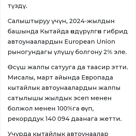
түздү.
Салыштыруу үчүн, 2024-жылдын
башында Кытайда өндүрүлгөн гибрид
автоунаалардын European Union
рыногундагы үлүшү болгону 2% эле.
Өсүш жалпы сатууга да таасир этти.
Мисалы, март айында Европада
кытайлык автоунаалардын жалпы
сатылышы жылдык эсеп менен
болжол менен 100%га өсүп,
рекорддук 140 094 даанага жетти.
Учурда кытайлык автоунаалар