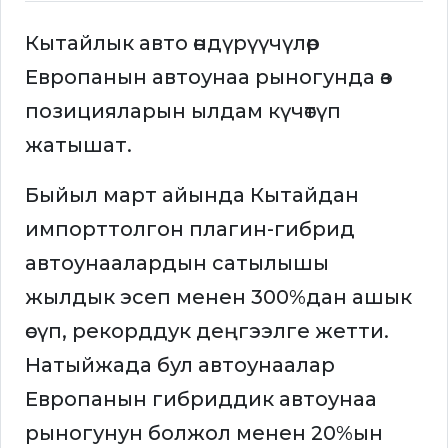
Кытайлык авто өндүрүүчүлөр
Европанын автоунаа рыногунда өз
позицияларын ылдам күчөтүп
жатышат.
Быйыл март айында Кытайдан
импорттолгон плагин-гибрид
автоунаалардын сатылышы
жылдык эсеп менен 300%дан ашык
өсүп, рекорддук деңгээлге жетти.
Натыйжада бул автоунаалар
Европанын гибриддик автоунаа
рыногунун болжол менен 20%ын