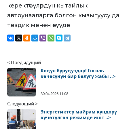
керектөөчүлөрдүн кытайлык
автоунааларга болгон кызыгуусу да
тездик менен өсүүдө.
< Предыдущий
Көңүл буруңуздар! Гоголь
көчөсүнүн бир бөлүгү жабы ..>
30.04.2026 11:08
Следующий >
Энергетиктер майрам күндөрү
күчөтүлгөн режимде ишт ..>