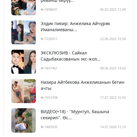
реванш берүү...
5898631
06.03.2023 12:49
Элдик пикир: Анжелика Айчүрөк
Иманалиеваны...
5726911
22.06.2022 10:58
ЭКСКЛЮЗИВ - Сайкал
Садыбакасованын экс-жол...
5657461
08.06.2023 14:02
Назира Айтбекова Анжеликанын бетин
ачты
5553708
17.07.2022 16:50
ВИДЕО(+18) - "Муунтуп, башына
секирип". Өс...
5482935
14.07.2020 15:19