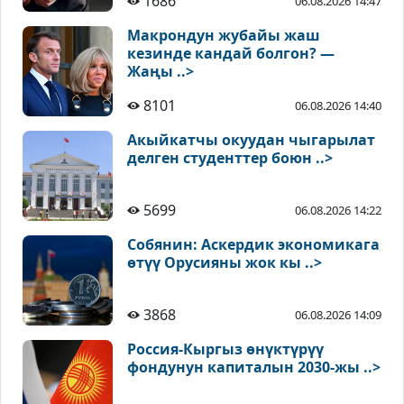
1686
06.08.2026 14:47
Макрондун жубайы жаш
кезинде кандай болгон? —
Жаңы ..>
8101
06.08.2026 14:40
Акыйкатчы окуудан чыгарылат
делген студенттер боюн ..>
5699
06.08.2026 14:22
Собянин: Аскердик экономикага
өтүү Орусияны жок кы ..>
3868
06.08.2026 14:09
Россия-Кыргыз өнүктүрүү
фондунун капиталын 2030-жы ..>