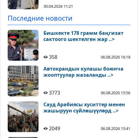
30.04.2026 11:21
Последние новости
Бишкекте 178 грамм баңгизат
сактоого шектелген жар ..>
358
06.08.2026 16:18
Автокрандын кулашы боюнча
жооптуулар жазаланды ..>
3773
06.08.2026 15:56
Сауд Арабиясы хуситтер менен
жашыруун сүйлөшүүлөрд ..>
2049
06.08.2026 15:41