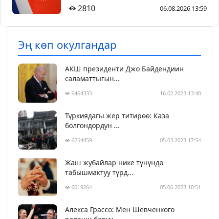
2810
06.08.2026 13:59
Эң көп окулгандар
АКШ президенти Джо Байдендиин
саламаттыгын...
6464333
16.02.2023 13:40
Түркиядагы жер титирөө: Каза
болгондордун ...
6254459
05.03.2023 17:54
Жаш жубайлар нике түнүндө
табышмактуу түрд...
6019264
05.06.2023 10:51
Алекса Грассо: Мен Шевченкого