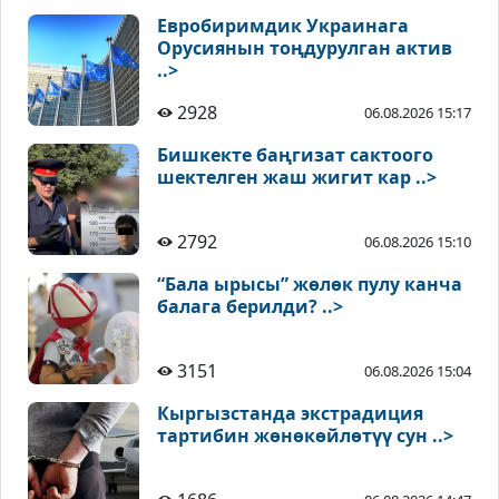
Евробиримдик Украинага
Орусиянын тоңдурулган актив
..>
2928
06.08.2026 15:17
Бишкекте баңгизат сактоого
шектелген жаш жигит кар ..>
2792
06.08.2026 15:10
“Бала ырысы” жөлөк пулу канча
балага берилди? ..>
3151
06.08.2026 15:04
Кыргызстанда экстрадиция
тартибин жөнөкөйлөтүү сун ..>