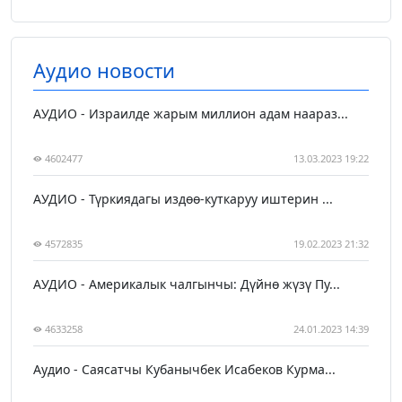
Аудио новости
АУДИО - Израилде жарым миллион адам наараз...
4602477
13.03.2023 19:22
АУДИО - Түркиядагы издөө-куткаруу иштерин ...
4572835
19.02.2023 21:32
АУДИО - Америкалык чалгынчы: Дүйнө жүзү Пу...
4633258
24.01.2023 14:39
Аудио - Саясатчы Кубанычбек Исабеков Курма...