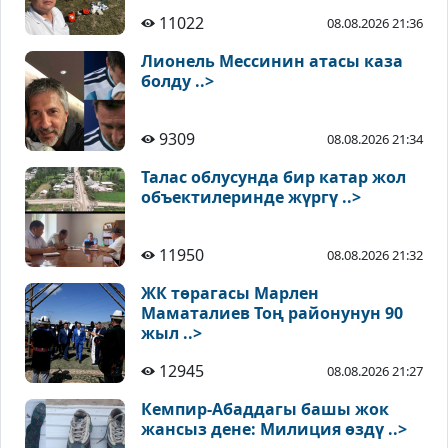
11022
08.08.2026 21:36
Лионель Мессинин атасы каза
болду ..>
9309
08.08.2026 21:34
Талас облусунда бир катар жол
объектилеринде жүргү ..>
11950
08.08.2026 21:32
ЖК төрагасы Марлен
Маматалиев Тоң районунун 90
жыл ..>
12945
08.08.2026 21:27
Кемпир-Абаддагы башы жок
жансыз дене: Милиция өздү ..>