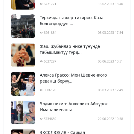
6471771
16.02.2023 13:40
Түркиядагы жер титирөө: Каза
болгондордун ...
6261834
05.03.2023 17:54
Жаш жубайлар нике түнүндө
табышмактуу түрд...
6027287
05.06.2023 10:51
Алекса Грассо: Мен Шевченкого
реванш берүү...
5906120
06.03.2023 12:49
Элдик пикир: Анжелика Айчүрөк
Иманалиеваны...
5734689
22.06.2022 10:58
ЭКСКЛЮЗИВ - Сайкал