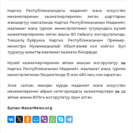
Кыргыз Республикасындагы маданият жана искусство
мекемелеринин кызматкерлеринин эмгек шарттарын
жакшыртуу максатында Кыргыз Республикасынын Маданият,
маалымат жана туризм министрлигинин тутумундагы музей
кызматкерлеринин эмгек акысы 80 пайызга жогорулатылды.
Тиешелүү буйрукка Кыргыз Республикасынын Премьер-
министри Мухаммедкалый Абылгазиев кол койгон. Бул
тууралуу өкмөттүн маалымат кызматы билдирди.
Музей кызматкерлеринин айлык акысын жогорулатуу үчүн
Кыргыз Республикасынын Маданият, маалымат жана туризм
министрлигинин бюджетинде 15 млн 480 миң сом каралган.
Эске салсак, мындан мурда маданият жана искусство
мекемелеринин айрым категориядагы кызматкерлери үчүн да
айлык акыны 80%га жогорулатуу орун алган.
Булак: NazarNews.org