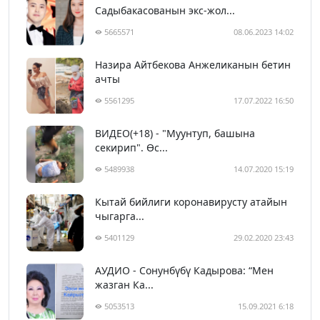
Садыбакасованын экс-жол...
5665571
08.06.2023 14:02
Назира Айтбекова Анжеликанын бетин
ачты
5561295
17.07.2022 16:50
ВИДЕО(+18) - "Муунтуп, башына
секирип". Өс...
5489938
14.07.2020 15:19
Кытай бийлиги коронавирусту атайын
чыгарга...
5401129
29.02.2020 23:43
АУДИО - Сонунбүбү Кадырова: “Мен
жазган Ка...
5053513
15.09.2021 6:18