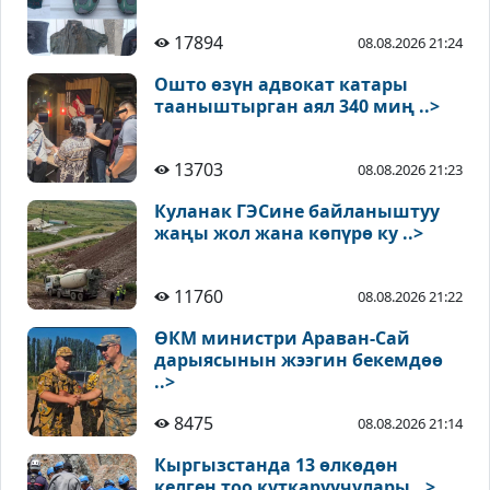
17894
08.08.2026 21:24
Ошто өзүн адвокат катары
тааныштырган аял 340 миң ..>
13703
08.08.2026 21:23
Куланак ГЭСине байланыштуу
жаңы жол жана көпүрө ку ..>
11760
08.08.2026 21:22
ӨКМ министри Араван-Сай
дарыясынын жээгин бекемдөө
..>
8475
08.08.2026 21:14
Кыргызстанда 13 өлкөдөн
келген тоо куткаруучулары ..>