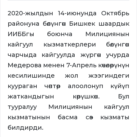
2020-жылдын 14-июнунда Октябрь
районуна бөлүнгөн Бишкек шаардык
ИИББгы боюнча Милициянын
кайгуул кызматкерлери бөлүнгөн
чарчыда кайгуулда жүргөн учурда
Медерова менен 7-Апрель көчөлөрүнүн
кесилишинде жол жээгиндеги
куураган чөптөр алоолонуп күйүп
жаткандыгын көрүшкөн. Бул
тууралуу Милициянын кайгуул
кызматынын басма сөз кызматы
билдирди.