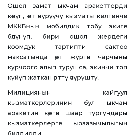
Ошол замат ыкчам аракеттерди
көрүп, өрт өчүрүүчү кызматы келгенче
МККБнын мобилдик тобу экиге
бөлүнүп, бири ошол жердеги
коомдук тартипти сактоо
максатында өрт жүргөн чарчыны
курчоого алып турушса, экинчи топ
күйүп жаткан өрттү өчүрүштү.
Милициянын кайгуул
кызматкерлеринин бул ыкчам
аракетин көргөн шаар тургундары
кызматкерлерге ыраазычылыгын
билдирди.