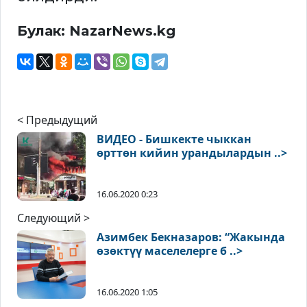
Булак: NazarNews.kg
< Предыдущий
ВИДЕО - Бишкекте чыккан
өрттөн кийин урандылардын ..>
16.06.2020 0:23
Следующий >
Азимбек Бекназаров: “Жакында
өзөктүү маселелерге б ..>
16.06.2020 1:05