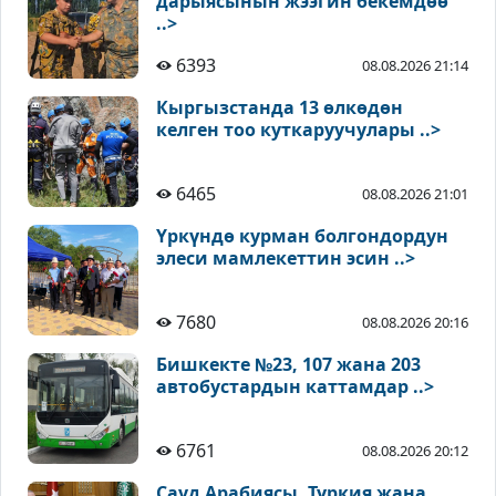
дарыясынын жээгин бекемдөө
..>
6393
08.08.2026 21:14
Кыргызстанда 13 өлкөдөн
келген тоо куткаруучулары ..>
6465
08.08.2026 21:01
Үркүндө курман болгондордун
элеси мамлекеттин эсин ..>
7680
08.08.2026 20:16
Бишкекте №23, 107 жана 203
автобустардын каттамдар ..>
6761
08.08.2026 20:12
Сауд Арабиясы, Түркия жана