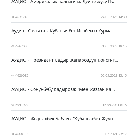
АУДИО - Америкалык чалгынчы: Дүйнө жүзү Пу...
4631745
24.01.2023 14:39
Аудио - Саясатчы Кубанычбек Исабеков Курма...
4667020
21.01.2023 18:15
АУДИО - Президент Садыр Жапаровдун Констит...
4629093
06.05.2022 13:15
АУДИО - Сонунбүбү Кадырова: “Мен жазган Ка...
5047929
15.09.2021 6:18
АУДИО - Жыргалбек Бабаев: “Кубанычбек Жума...
4668153
10.02.2021 23:17