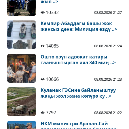
жыл ..>
10332
08.08.2026 21:27
Кемпир-Абаддагы башы жок
жансыз дене: Милиция өздү ..>
14085
08.08.2026 21:24
Ошто өзүн адвокат катары
тааныштырган аял 340 миң ..>
10666
08.08.2026 21:23
Куланак ГЭСине байланыштуу
жаңы жол жана көпүрө ку ..>
7797
08.08.2026 21:22
ӨКМ министри Араван-Сай