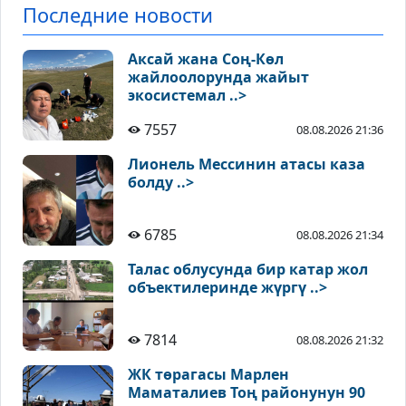
Последние новости
Аксай жана Соң-Көл
жайлоолорунда жайыт
экосистемал ..>
7557
08.08.2026 21:36
Лионель Мессинин атасы каза
болду ..>
6785
08.08.2026 21:34
Талас облусунда бир катар жол
объектилеринде жүргү ..>
7814
08.08.2026 21:32
ЖК төрагасы Марлен
Маматалиев Тоң районунун 90