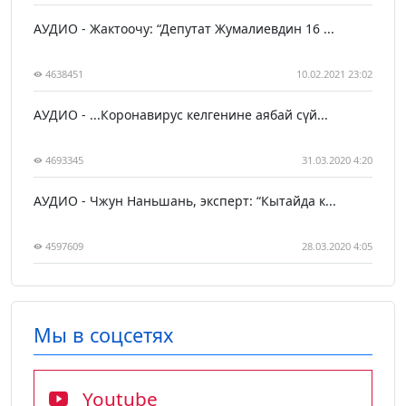
АУДИО - Жактоочу: “Депутат Жумалиевдин 16 ...
4638451
10.02.2021 23:02
АУДИО - ...Коронавирус келгенине аябай сүй...
4693345
31.03.2020 4:20
АУДИО - Чжун Наньшань, эксперт: “Кытайда к...
4597609
28.03.2020 4:05
Мы в соцсетях
Youtube