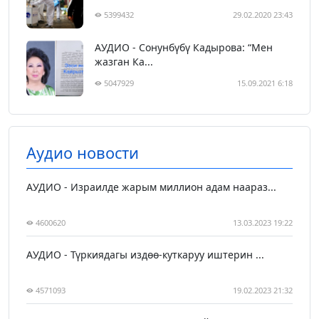
5399432
29.02.2020 23:43
АУДИО - Сонунбүбү Кадырова: “Мен
жазган Ка...
5047929
15.09.2021 6:18
Аудио новости
АУДИО - Израилде жарым миллион адам наараз...
4600620
13.03.2023 19:22
АУДИО - Түркиядагы издөө-куткаруу иштерин ...
4571093
19.02.2023 21:32