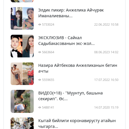
Элдик пикир: Анжелика Айчүрөк
Иманалиеваны...
5733024
22.06.2022 10:58
ЭКСКЛЮЗИВ - Сайкал
Садыбакасованын экс-жол...
5663664
08.06.2023 14:02
Назира Айтбекова Анжеликанын бетин
ачты
5559655
17.07.2022 16:50
ВИДЕО(+18) - "Муунтуп, башына
секирип". Өс...
5488141
14.07.2020 15:19
Кытай бийлиги коронавирусту атайын
чыгарга...