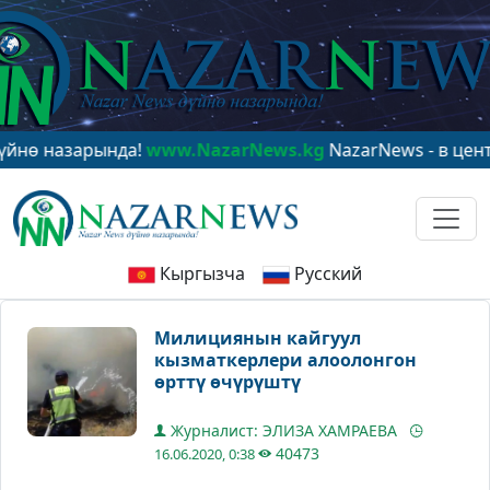
азарында!
www.NazarNews.kg
NazarNews - в центре ми
Кыргызча
Русский
Милициянын кайгуул
кызматкерлери алоолонгон
өрттү өчүрүштү
Журналист: ЭЛИЗА ХАМРАЕВА
40473
16.06.2020, 0:38