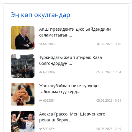
Эң көп окулгандар
АКШ президенти Джо Байдендиин
саламаттыгын...
6469848
16.02.2023 13:40
Түркиядагы жер титирөө: Каза
болгондордун ...
6260092
05.03.2023 17:54
Жаш жубайлар нике түнүндө
табышмактуу түрд...
6025384
05.06.2023 10:51
Алекса Грассо: Мен Шевченкого
реванш берүү...
5904294
06.03.2023 12:49