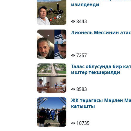
изилденди
8443
Лионель Мессинин атас
7257
Талас облусунда бир к
иштер текшерилди
8583
ЖК төрагасы Марлен М
катышты
10735