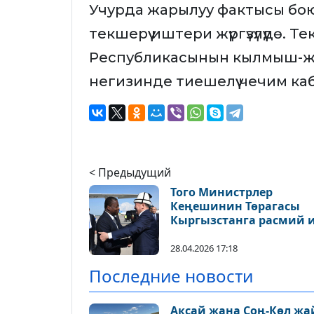
Учурда жарылуу фактысы бо
текшерүү иштери жүргүзүлүүдө.
Республикасынын кылмыш-ж
негизинде тиешелүү чечим ка
< Предыдущий
Того Министрлер
Кеңешинин Төрагасы
Кыргызстанга расмий 
сапары менен келди
28.04.2026 17:18
Последние новости
Аксай жана Соң-Көл ж