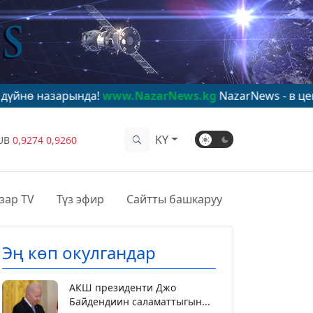
нда!
www.NazarNews.kg
NazarNews - в центре мировог
KY
UB
0,9274
0,9260
зар TV
Түз эфир
Сайтты башкаруу
Эң көп окулгандар
АКШ президенти Джо
Байдендиин саламаттыгын...