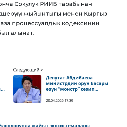
юнча Сокулук РИИБ тарабынан
 Текшерүүнүн жыйынтыгы менен Кыргыз
аза процессуалдык кодексинин
был алынат.
Следующий >
Депутат Абдибаева
министрдин орун басары
иш
өзүн “монстр” сезип
алганын сынга алды
28.04.2026 17:39
айлоолорунда жайыт экосистемалары