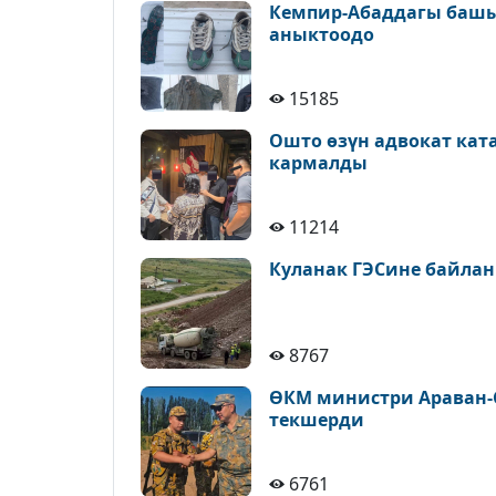
Кемпир-Абаддагы башы
аныктоодо
15185
Ошто өзүн адвокат кат
кармалды
11214
Куланак ГЭСине байлан
8767
ӨКМ министри Араван-
текшерди
6761