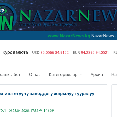
www.NazarNews.kg
NazarNews - дүйнө назары
Курс валюта
USD
85,0566
84,9152
EUR
94,2895
94,0521
R
Башкы бет
О нас
Категориялар
Архив
На
 иштетүүчү заводдогу жарылуу тууралуу
ГУЛ
14869
28.04.2026, 17:36