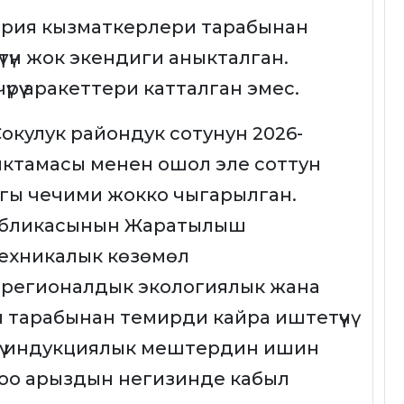
эрия кызматкерлери тарабынан
түтүн жок экендиги аныкталган.
рүү аракеттери катталган эмес.
Сокулук райондук сотунун 2026-
ктамасы менен ошол эле соттун
гы чечими жокко чыгарылган.
публикасынын Жаратылыш
техникалык көзөмөл
 регионалдык экологиялык жана
тарабынан темирди кайра иштетүүчү
үчү индукциялык мештердин ишин
доо арыздын негизинде кабыл