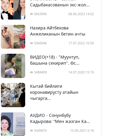
Садыбакасованын экс-жол...
5663945
08.06.2023 14:02
Назира Айтбекова
Анжеликанын бетин ачты
5560046
17.07.2022 16:50
ВИДЕО(+18) - "Муунтуп,
башына секирип". Өс...
5488409
14.07.2020 15:19
Кытай бийлиги
5399707
29.02.2020 23:43
коронавирусту атайын
чыгарга...
АУДИО - Сонунбүбү
Кадырова: “Мен жазган Ка...
5049475
15.09.2021 6:18