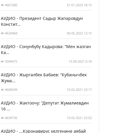
4667280
21.01.2023 18:15
АУДИО - Президент Садыр Жапаровдун
Констит...
4629468
06.05.2022 13:15
АУДИО - Сонунбүбү Кадырова: “Мен жазган
Ка...
5049475
15.09.2021 6:18
АУДИО - Жыргалбек Бабаев: “Кубанычбек
Жума...
4668549
10.02.2021 23:17
АУДИО - Жактоочу: “Депутат Жумалиевдин
16 ...
4638736
10.02.2021 23:02
АУДИО - ...Коронавирус келгенине аябай