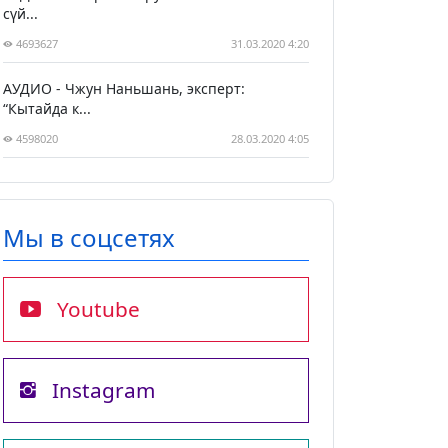
сүй...
4693627
31.03.2020 4:20
АУДИО - Чжун Наньшань, эксперт:
“Кытайда к...
4598020
28.03.2020 4:05
Мы в соцсетях
Youtube
Instagram