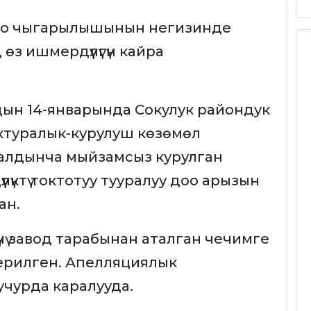
 чыгарылышынын негизинде
 өз ишмердүүлүгүн кайра
ын 14-январында Сокулук райондук
ектуралык-курулуш көзөмөл
алдынча мыйзамсыз курулган
лүктү токтотуу тууралуу доо арызын
ан.
чү завод тарабынан аталган чечимге
ерилген. Апелляциялык
учурда каралууда.