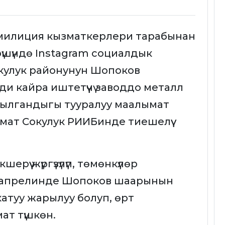
милиция кызматкерлери тарабынан
рүшүндө Instagram социалдык
окулук районунун Шопоков
 кайра иштетүүчү заводдо металл
арылгандыгы тууралуу маалымат
мат Сокулук РИИБинде тиешелүү
рүү жүргүзүлүп, төмөнкүлөр
-апрелинде Шопоков шаарынын
атуу жарылуу болуп, өрт
ат түшкөн.