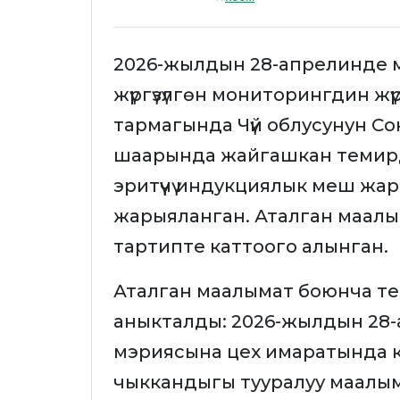
2026-жылдын 28-апрелинде 
жүргүзүлгөн мониторингдин жү
тармагында Чүй облусунун С
шаарында жайгашкан темирди
эритүүчү индукциялык меш ж
жарыяланган. Аталган маалы
тартипте каттоого алынган.
Аталган маалымат боюнча текше
аныкталды: 2026-жылдын 28
мэриясына цех имаратында к
чыккандыгы тууралуу маалым