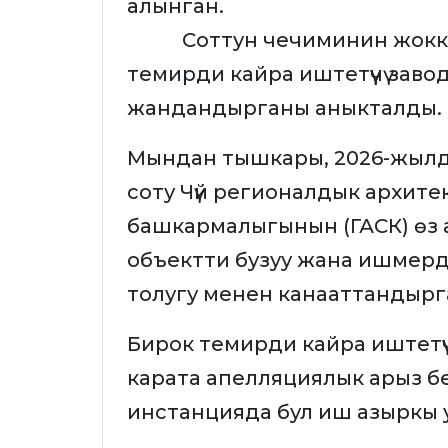
алынган.
Соттун чечиминин жокко
темирди кайра иштетүүчү завод
жандандырганы аныкталды.
Мындан тышкары, 2026-жылд
соту Чүй регионалдык архит
башкармалыгынын (ГАСК) өз 
объектти бузуу жана ишмердүү
толугу менен канааттандырг
Бирок темирди кайра иштетүү
карата апелляциялык арыз б
инстанцияда бул иш азыркы 