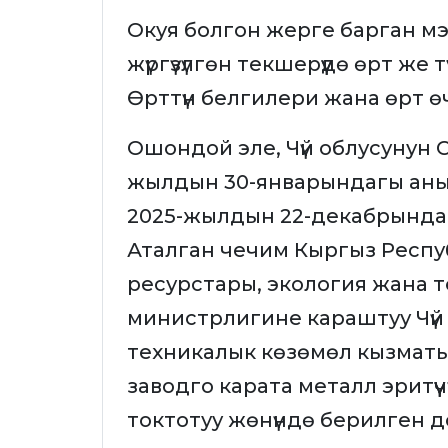
Окуя болгон жерге барган м
жүргүзүлгөн текшерүүдө өрт же 
Өрттүн белгилери жана өрт өчү
Ошондой эле, Чүй облусунун 
жылдын 30-январындагы аны
2025-жылдын 22-декабрында
Аталган чечим Кыргыз Рес
ресурстары, экология жана 
министрлигине караштуу Чүй
техникалык көзөмөл кызматы 
заводго карата металл эритү
токтотуу жөнүндө берилген 