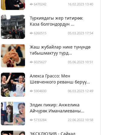
6470242
16.02.2023 13:40
Түркиядагы жер титирөө:
Каза болгондордун ...
6260515
05.03.2023 17:54
Жаш жубайлар нике түнүндө
табышмактуу түрд...
6025627
05.06.2023 10:51
Алекса Грассо: Мен
Шевченкого реванш берүү...
5904600
06.03.2023 12:49
Элдик пикир: Анжелика
Айчүрөк Иманалиеваны...
5733284
22.06.2022 10:58
ЭКСКЛЮЗИВ - Сайкал