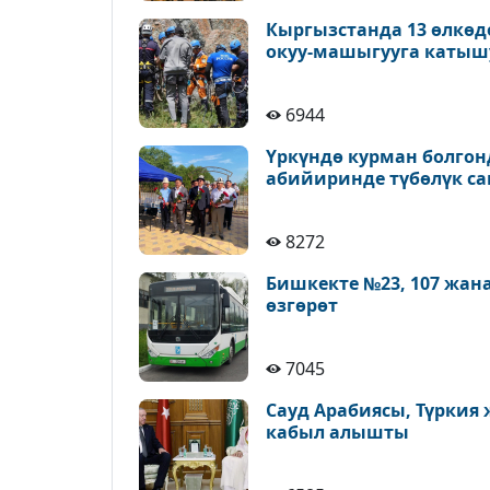
Кыргызстанда 13 өлкөд
окуу-машыгууга катыш
6944
Үркүндө курман болгон
абийиринде түбөлүк с
8272
Бишкекте №23, 107 жан
өзгөрөт
7045
Сауд Арабиясы, Түркия
кабыл алышты