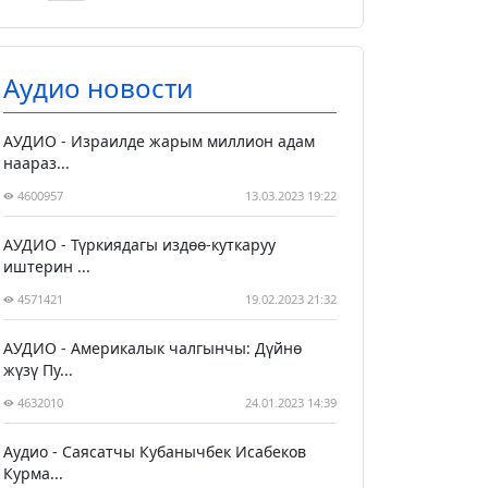
Аудио новости
АУДИО - Израилде жарым миллион адам
наараз...
4600957
13.03.2023 19:22
АУДИО - Түркиядагы издөө-куткаруу
иштерин ...
4571421
19.02.2023 21:32
АУДИО - Америкалык чалгынчы: Дүйнө
жүзү Пу...
4632010
24.01.2023 14:39
Аудио - Саясатчы Кубанычбек Исабеков
Курма...