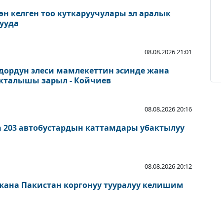
өн келген тоо куткаруучулары эл аралык
ууда
08.08.2026 21:01
дордун элеси мамлекеттин эсинде жана
акталышы зарыл - Койчиев
08.08.2026 20:16
а 203 автобустардын каттамдары убактылуу
08.08.2026 20:12
 жана Пакистан коргонуу тууралуу келишим