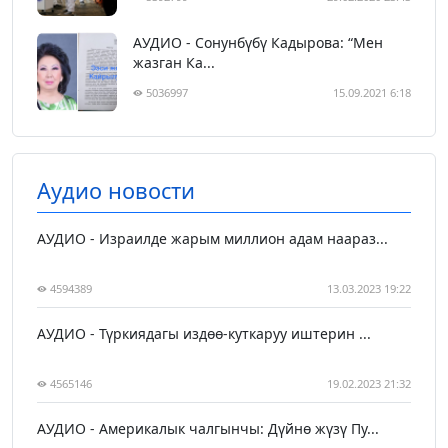
АУДИО - Сонунбүбү Кадырова: “Мен
жазган Ка...
5036997
15.09.2021 6:18
Аудио новости
АУДИО - Израилде жарым миллион адам наараз...
4594389
13.03.2023 19:22
АУДИО - Түркиядагы издөө-куткаруу иштерин ...
4565146
19.02.2023 21:32
АУДИО - Америкалык чалгынчы: Дүйнө жүзү Пу...