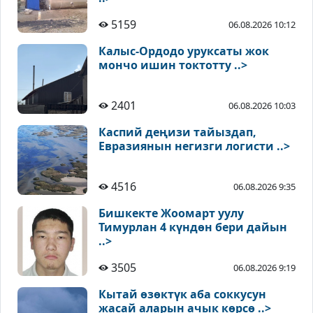
5159
06.08.2026 10:12
Калыс-Ордодо уруксаты жок
мончо ишин токтотту ..>
2401
06.08.2026 10:03
Каспий деңизи тайыздап,
Евразиянын негизги логисти ..>
4516
06.08.2026 9:35
Бишкекте Жоомарт уулу
Тимурлан 4 күндөн бери дайын
..>
3505
06.08.2026 9:19
Кытай өзөктүк аба соккусун
жасай аларын ачык көрсө ..>