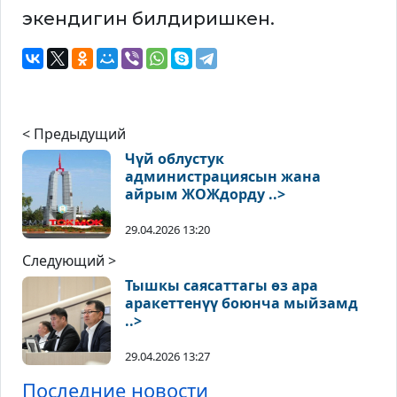
экендигин билдиришкен.
< Предыдущий
Чүй облустук
администрациясын жана
айрым ЖОЖдорду ..>
29.04.2026 13:20
Следующий >
Тышкы саясаттагы өз ара
аракеттенүү боюнча мыйзамд
..>
29.04.2026 13:27
Последние новости