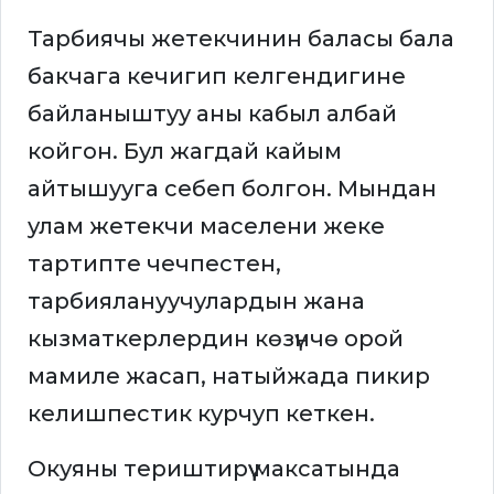
Тарбиячы жетекчинин баласы бала
бакчага кечигип келгендигине
байланыштуу аны кабыл албай
койгон. Бул жагдай кайым
айтышууга себеп болгон. Мындан
улам жетекчи маселени жеке
тартипте чечпестен,
тарбиялануучулардын жана
кызматкерлердин көзүнчө орой
мамиле жасап, натыйжада пикир
келишпестик курчуп кеткен.
Окуяны териштирүү максатында