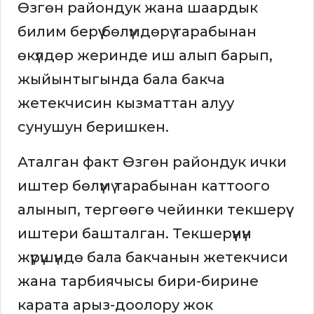
Өзгөн райондук жана шаардык
билим берүү бөлүмдөрү тарабынан
өкүлдөр жеринде иш алып барып,
жыйынтыгында бала бакча
жетекчисин кызматтан алуу
сунушун беришкен.
Аталган факт Өзгөн райондук ички
иштер бөлүмү тарабынан каттоого
алынып, тергөөгө чейинки текшерүү
иштери башталган. Текшерүүнүн
жүрүшүндө бала бакчанын жетекчиси
жана тарбиячысы бири-бирине
карата арыз-доолору жок