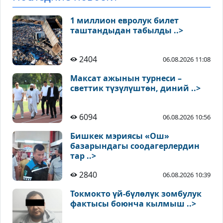
1 миллион евролук билет
таштандыдан табылды ..>
2404
06.08.2026 11:08
Максат ажынын турнеси –
светтик түзүлүштөн, диний ..>
6094
06.08.2026 10:56
Бишкек мэриясы «Ош»
базарындагы соодагерлердин
тар ..>
2840
06.08.2026 10:39
Токмокто үй-бүлөлүк зомбулук
фактысы боюнча кылмыш ..>