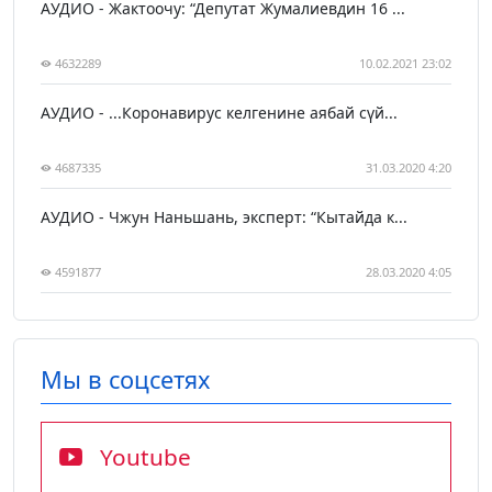
АУДИО - Жактоочу: “Депутат Жумалиевдин 16 ...
4632289
10.02.2021 23:02
АУДИО - ...Коронавирус келгенине аябай сүй...
4687335
31.03.2020 4:20
АУДИО - Чжун Наньшань, эксперт: “Кытайда к...
4591877
28.03.2020 4:05
Мы в соцсетях
Youtube