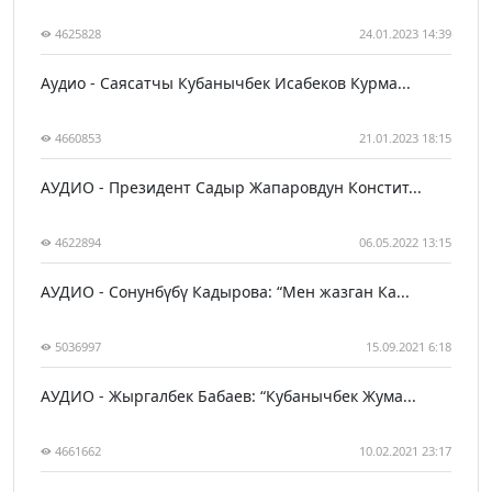
4625828
24.01.2023 14:39
Аудио - Саясатчы Кубанычбек Исабеков Курма...
4660853
21.01.2023 18:15
АУДИО - Президент Садыр Жапаровдун Констит...
4622894
06.05.2022 13:15
АУДИО - Сонунбүбү Кадырова: “Мен жазган Ка...
5036997
15.09.2021 6:18
АУДИО - Жыргалбек Бабаев: “Кубанычбек Жума...
4661662
10.02.2021 23:17