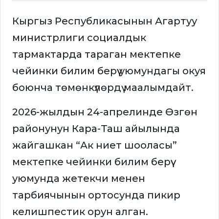
Кыргыз Республикасынын Агартуу
министрлиги социалдык
тармактарда тараган мектепке
чейинки билим берүү уюмундагы окуя
боюнча төмөнкүлөрдү маалымдайт.
2026-жылдын 24-апрелинде Өзгөн
районунун Кара-Таш айылында
жайгашкан “Ак ниет шооласы”
мектепке чейинки билим берүү
уюмунда жетекчи менен
тарбиячынын ортосунда пикир
келишпестик орун алган.