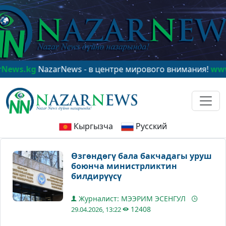
kg
NazarNews - в центре мирового внимания!
www.Naza
Кыргызча
Русский
Өзгөндөгү бала бакчадагы уруш
боюнча министрликтин
билдирүүсү
Журналист: МЭЭРИМ ЭСЕНГУЛ
12408
29.04.2026, 13:22