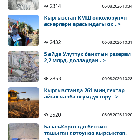
2314
06.08.2026 10:34
Кыргызстан КМШ өлкөлөрүнүн
аскерлери арасындагы ок ..>
2432
06.08.2026 10:31
5 айда Улуттук банктын резерви
2,2 млрд. доллардан ..>
2853
06.08.2026 10:28
Кыргызстанда 261 миң гектар
айыл чарба өсүмдүктөрү ..>
2520
06.08.2026 10:20
Базар-Коргондо бензин
ташыган автоунаа кырсыктап,
..>