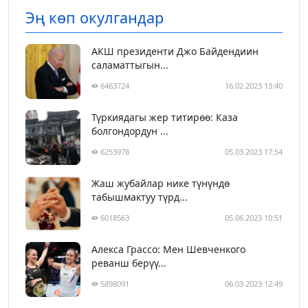
Эң көп окулгандар
АКШ президенти Джо Байдендиин
саламаттыгын...
6463724
16.02.2023 13:40
Түркиядагы жер титирөө: Каза
болгондордун ...
6253978
05.03.2023 17:54
Жаш жубайлар нике түнүндө
табышмактуу түрд...
6018563
05.06.2023 10:51
Алекса Грассо: Мен Шевченкого
реванш берүү...
5898091
06.03.2023 12:49