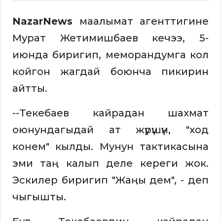
NazarNews
маалымат агенттигине
Мурат Жетимишбаев кечээ, 5-
июнда биригип, меморандумга кол
койгон жагдай боюнча пикирин
айтты.
--Текебаев кайрадан шахмат
оюнундагыдай ат жүрүшүн, "ход
конем" кылды. Мунун тактикасына
эми таң калып деле кереги жок.
Эскилер биригип "Жаңы дем", - деп
чыгышты.