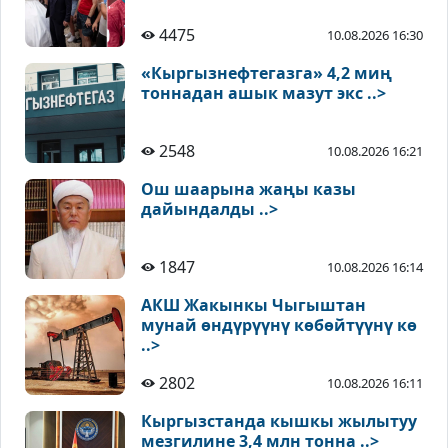
4475
10.08.2026 16:30
«Кыргызнефтегазга» 4,2 миң
тоннадан ашык мазут экс ..>
2548
10.08.2026 16:21
Ош шаарына жаңы казы
дайындалды ..>
1847
10.08.2026 16:14
АКШ Жакынкы Чыгыштан
мунай өндүрүүнү көбөйтүүнү кө
..>
2802
10.08.2026 16:11
Кыргызстанда кышкы жылытуу
мезгилине 3,4 млн тонна ..>