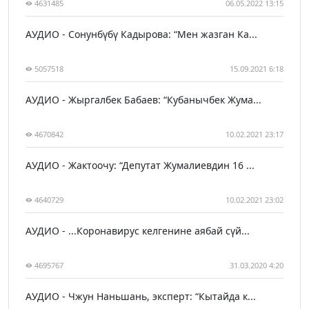
4631485
06.05.2022 13:15
АУДИО - Сонунбүбү Кадырова: “Мен жазган Ка...
5057518
15.09.2021 6:18
АУДИО - Жыргалбек Бабаев: “Кубанычбек Жума...
4670842
10.02.2021 23:17
АУДИО - Жактоочу: “Депутат Жумалиевдин 16 ...
4640729
10.02.2021 23:02
АУДИО - ...Коронавирус келгенине аябай сүй...
4695767
31.03.2020 4:20
АУДИО - Чжун Наньшань, эксперт: “Кытайда к...