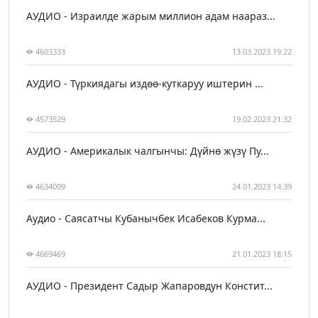
АУДИО - Израилде жарым миллион адам наараз...
4603333
13.03.2023 19:22
АУДИО - Түркиядагы издөө-куткаруу иштерин ...
4573529
19.02.2023 21:32
АУДИО - Америкалык чалгынчы: Дүйнө жүзү Пу...
4634009
24.01.2023 14:39
Аудио - Саясатчы Кубанычбек Исабеков Курма...
4669469
21.01.2023 18:15
АУДИО - Президент Садыр Жапаровдун Констит...