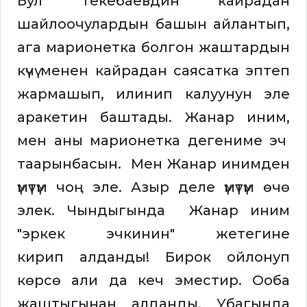
Бул Текебаевдин кайрадан
шайлоочулардын башын айлантып,
ага марионетка болгон жаштардын
күчү менен кайрадан саясатка эптеп
жармашып, илинип калуунун эле
аракетин баштады. Жанар иним,
мен аны марионетка дегениме эч
таарынбасын. Мен Жанар инимден
үмүтүм чоң эле. Азыр деле үмүтүм өчө
элек. Чындыгында Жанар иним
"эркек эчкинин" жетегине
кирип алданды! Бирок ойлонуп
көрсө али да кеч эместир. Ооба
жаштыгынан алданды. Убагында