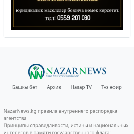
Башкы бет
Архив
Назар TV
Түз эфир
NazarNews.kg правила внутреннего распорядка
агентства
Принципы справедливости, истины и национальных
интересов в памяти государственного флага;