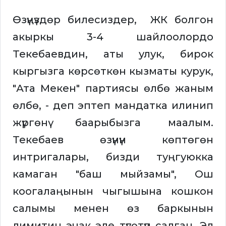
Өзүңүздөр билесиздер, ЖК болгон
акыркы 3-4 шайлоолордо
Текебаевдин, аты улук, бирок
кыргызга көрсөткөн кызматы курук,
"Ата Мекен" партиясы өлбө жаным
өлбө, - деп эптеп мандатка илинип
жүргөнү баарыбызга маалым.
Текебаев өзүнүн көптөгөн
интригалары, бизди туңгуюкка
камаган "баш мыйзамы", Ош
коогалаңынын чыгышына кошкон
салымы менен өз баркынын
лимитин эчак эле түгөтүп салган. Эл