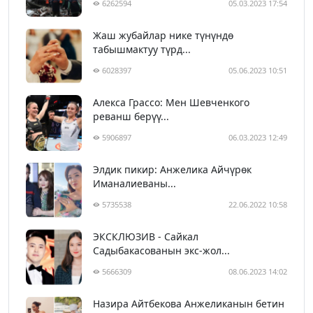
6262594
05.03.2023 17:54
Жаш жубайлар нике түнүндө
табышмактуу түрд...
6028397
05.06.2023 10:51
Алекса Грассо: Мен Шевченкого
реванш берүү...
5906897
06.03.2023 12:49
Элдик пикир: Анжелика Айчүрөк
Иманалиеваны...
5735538
22.06.2022 10:58
ЭКСКЛЮЗИВ - Сайкал
Садыбакасованын экс-жол...
5666309
08.06.2023 14:02
Назира Айтбекова Анжеликанын бетин