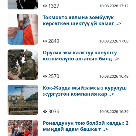
1327
10.08.2026 17:12
Токмокто аялына зомбулук
көрсөткөн шектүү үй камаг ..>
2849
10.08.2026 17:08
Орусия эки калктуу конушту
көзөмөлүнө алганын билд ..>
2570
10.08.2026 16:48
Көк-Жарда мыйзамсыз курулуш
жүргүзгөн компания кар ..>
3036
10.08.2026 16:39
Роналдунун тою болбой калды: 2
миңдей адам башка т ..>