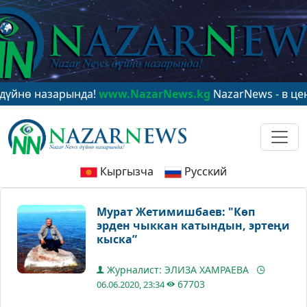
назарында!
www.NazarNews.kg
NazarNews - в центре м
Кыргызча
Русский
Мурат Жетимишбаев: "Көп
эрден чыккан катындын, эртеңи
кыска”
Журналист: ЭЛИЗА ХАМРАЕВА
67703
06.06.2020, 23:34