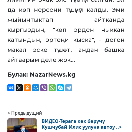
да көп нерсени түшүнүп калды. Эми
жыйынтыктап айтканда
кыргыздын, "көп эрден чыккан
катындын, эртеңи кыска", - деген
макал эске түшөт, андан башка
айтаарым деле жок...
Булак: NazarNews.kg
< Предыдущий
ВИДЕО-Төрага көк бөрүчү
Кушчубай Илис уулуна автоу ..>