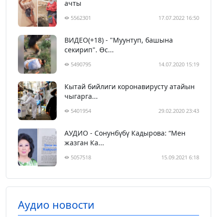
ачты
5562301
17.07.2022 16:50
ВИДЕО(+18) - "Муунтуп, башына
секирип". Өс...
5490795
14.07.2020 15:19
Кытай бийлиги коронавирусту атайын
чыгарга...
5401954
29.02.2020 23:43
АУДИО - Сонунбүбү Кадырова: “Мен
жазган Ка...
5057518
15.09.2021 6:18
Аудио новости