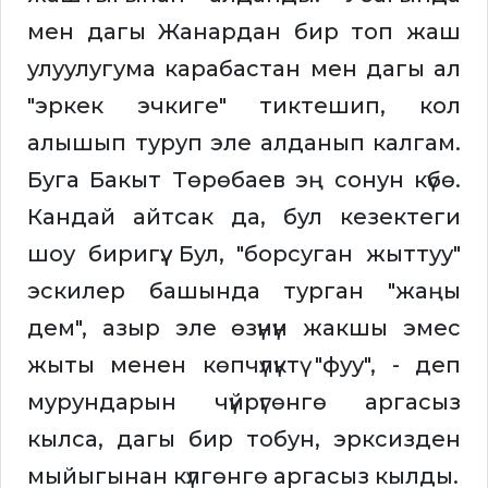
мен дагы Жанардан бир топ жаш
улуулугума карабастан мен дагы ал
"эркек эчкиге" тиктешип, кол
алышып туруп эле алданып калгам.
Буга Бакыт Төрөбаев эң сонун күбө.
Кандай айтсак да, бул кезектеги
шоу биригүү. Бул, "борсуган жыттуу"
эскилер башында турган "жаңы
дем", азыр эле өзүнүн жакшы эмес
жыты менен көпчүлүктү "фуу", - деп
мурундарын чүйрүгөнгө аргасыз
кылса, дагы бир тобун, эрксизден
мыйыгынан күлгөнгө аргасыз кылды.