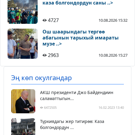
каза болгондордун саны ..>
4727
10.08.2026 15:32
Ош шаарындагы тергөө
абагынын тарыхый имараты
музе ..>
2963
10.08.2026 15:27
Эң көп окулгандар
АКШ президенти Джо Байдендиин
саламаттыгын...
6472505
16.02.2023 13:40
Түркиядагы жер титирөө: Каза
болгондордун ...