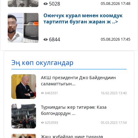
5028
05.08.2026 17:48
Оюнчук курал менен коомдук
тартипти бузган жаран ж ..>
6844
05.08.2026 17:45
Эң көп окулгандар
АКШ президенти Джо Байдендиин
саламаттыгын...
6463331
16.02.2023 13:40
Түркиядагы жер титирөө: Каза
болгондордун ...
6253593
05.03.2023 17:54
Жаш жубайлар нике түнүндө