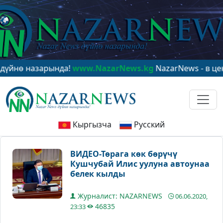
назарында!
www.NazarNews.kg
NazarNews - в центре м
Кыргызча
Русский
ВИДЕО-Төрага көк бөрүчү
Кушчубай Илис уулуна автоунаа
белек кылды
Журналист: NAZARNEWS
06.06.2020,
46835
23:33