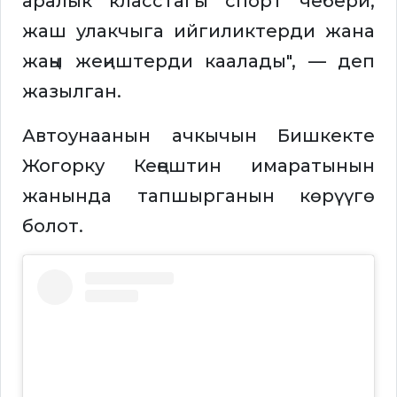
аралык класстагы спорт чебери,
жаш улакчыга ийгиликтерди жана
жаңы жеңиштерди каалады", — деп
жазылган.
Автоунаанын ачкычын Бишкекте
Жогорку Кеңештин имаратынын
жанында тапшырганын көрүүгө
болот.