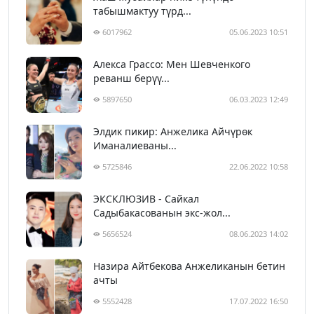
табышмактуу түрд...
6017962
05.06.2023 10:51
Алекса Грассо: Мен Шевченкого
реванш берүү...
5897650
06.03.2023 12:49
Элдик пикир: Анжелика Айчүрөк
Иманалиеваны...
5725846
22.06.2022 10:58
ЭКСКЛЮЗИВ - Сайкал
Садыбакасованын экс-жол...
5656524
08.06.2023 14:02
Назира Айтбекова Анжеликанын бетин
ачты
5552428
17.07.2022 16:50