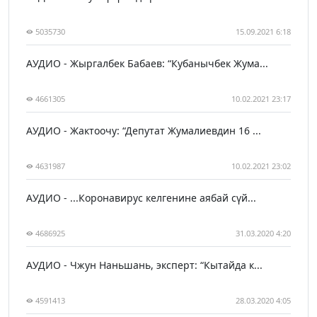
5035730
15.09.2021 6:18
АУДИО - Жыргалбек Бабаев: “Кубанычбек Жума...
4661305
10.02.2021 23:17
АУДИО - Жактоочу: “Депутат Жумалиевдин 16 ...
4631987
10.02.2021 23:02
АУДИО - ...Коронавирус келгенине аябай сүй...
4686925
31.03.2020 4:20
АУДИО - Чжун Наньшань, эксперт: “Кытайда к...
4591413
28.03.2020 4:05