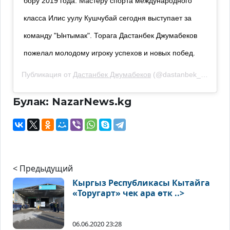
бору 2019 года. Мастеру спорта международного
класса Илис уулу Кушчубай сегодня выступает за
команду "Ынтымак". Торага Дастанбек Джумабеков
пожелал молодому игроку успехов и новых побед.
Публикация от
Дастанбек Джумабеков
(@dastanbek_djumabekov_official)
Булак: NazarNews.kg
< Предыдущий
Кыргыз Республикасы Кытайга
«Торугарт» чек ара өтк ..>
06.06.2020 23:28