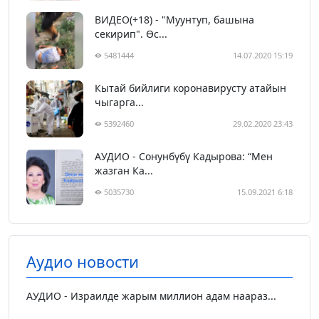
ВИДЕО(+18) - "Муунтуп, башына
секирип". Өс...
5481444
14.07.2020 15:19
Кытай бийлиги коронавирусту атайын
чыгарга...
5392460
29.02.2020 23:43
АУДИО - Сонунбүбү Кадырова: “Мен
жазган Ка...
5035730
15.09.2021 6:18
Аудио новости
АУДИО - Израилде жарым миллион адам наараз...