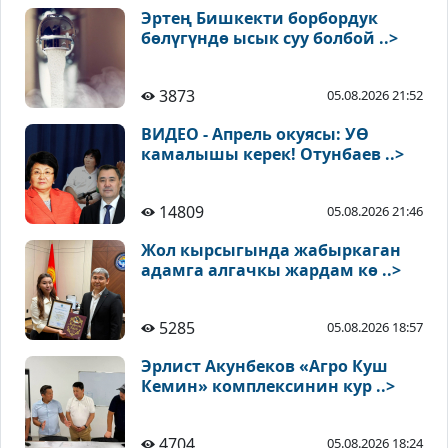
Эртең Бишкекти борбордук
бөлүгүндө ысык суу болбой ..>
3873
05.08.2026 21:52
ВИДЕО - Апрель окуясы: УӨ
камалышы керек! Отунбаев ..>
14809
05.08.2026 21:46
Жол кырсыгында жабыркаган
адамга алгачкы жардам кө ..>
5285
05.08.2026 18:57
Эрлист Акунбеков «Агро Куш
Кемин» комплексинин кур ..>
4704
05.08.2026 18:24