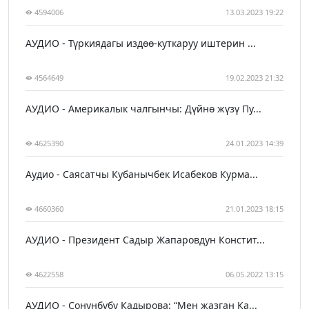
4594006
13.03.2023 19:22
АУДИО - Түркиядагы издөө-куткаруу иштерин ...
4564649
19.02.2023 21:32
АУДИО - Америкалык чалгынчы: Дүйнө жүзү Пу...
4625390
24.01.2023 14:39
Аудио - Саясатчы Кубанычбек Исабеков Курма...
4660360
21.01.2023 18:15
АУДИО - Президент Садыр Жапаровдун Констит...
4622558
06.05.2022 13:15
АУДИО - Сонунбүбү Кадырова: “Мен жазган Ка...