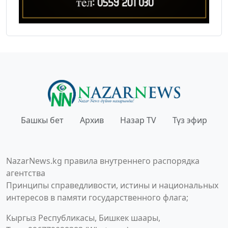
Башкы бет
Архив
Назар TV
Түз эфир
NazarNews.kg правила внутреннего распорядка
агентства
Принципы справедливости, истины и национальных
интересов в памяти государственного флага;
Кыргыз Республикасы, Бишкек шаары,