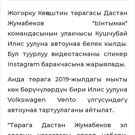
Жогорку Кеңештин төрагасы Дастан
Жумабеков "Ынтымак"
командасынын улакчысы Кушчубай
Илис уулуна автоунаа белек кылды.
Бул туурлуу видеотасманы спикер
Instagram баракчасына жарыялады.
Анда төрага 2019-жылдагы мыкты
көк бөрүчүлөрдүн бири Илис уулуна
Volkswagen Vento үлгүсүндөгү
автоунаа тартуулаганы айтылат.
"Төрага Дастан Жумабеков эл