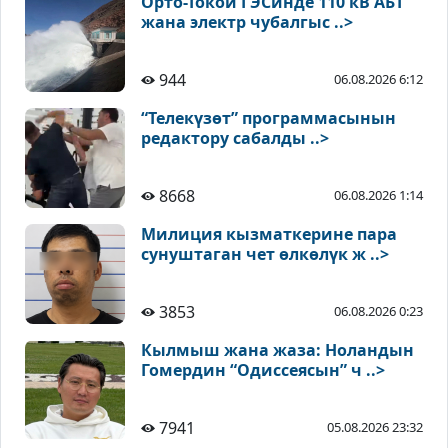
Орто-Токой ГЭСинде 110 кВ АБТ
жана электр чубалгыс ..>
944
06.08.2026 6:12
“Телекүзөт” программасынын
редактору сабалды ..>
8668
06.08.2026 1:14
Милиция кызматкерине пара
сунуштаган чет өлкөлүк ж ..>
3853
06.08.2026 0:23
Кылмыш жана жаза: Ноландын
Гомердин “Одиссеясын” ч ..>
7941
05.08.2026 23:32