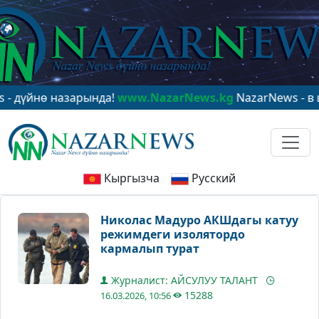
нө назарында!
www.NazarNews.kg
NazarNews - в центр
Кыргызча
Русский
Николас Мадуро АКШдагы катуу
режимдеги изолятордо
кармалып турат
Журналист: АЙСУЛУУ ТАЛАНТ
15288
16.03.2026, 10:56