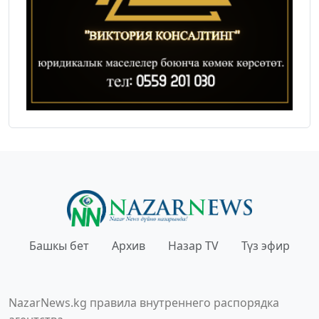
Башкы бет
Архив
Назар TV
Түз эфир
NazarNews.kg правила внутреннего распорядка