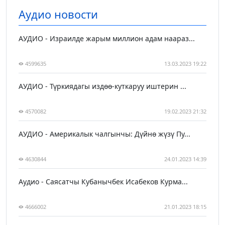
Аудио новости
АУДИО - Израилде жарым миллион адам наараз...
4599635
13.03.2023 19:22
АУДИО - Түркиядагы издөө-куткаруу иштерин ...
4570082
19.02.2023 21:32
АУДИО - Америкалык чалгынчы: Дүйнө жүзү Пу...
4630844
24.01.2023 14:39
Аудио - Саясатчы Кубанычбек Исабеков Курма...
4666002
21.01.2023 18:15