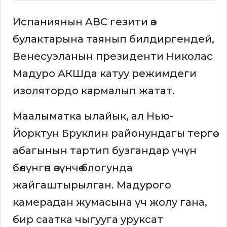
Испаниянын ABC гезити өз
булактарына таянып билдиргендей,
Венесуэланын президенти Николас
Мадуро АКШда катуу режимдеги
изолятордо кармалып жатат.
Маалыматка ылайык, ал Нью-
Йорктун Бруклин районундагы тергөө
абагынын тартип бузгандар үчүн
бөлүнгөн өзүнчө блогунда
жайгаштырылган. Мадурого
камерадан жумасына үч жолу гана,
бир саатка чыгууга уруксат