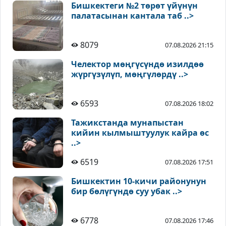
Бишкектеги №2 төрөт үйүнүн
палатасынан кантала таб ..>
8079
07.08.2026 21:15
Челектор мөңгүсүндө изилдөө
жүргүзүлүп, мөңгүлөрдү ..>
6593
07.08.2026 18:02
Тажикстанда мунапыстан
кийин кылмыштуулук кайра өс
..>
6519
07.08.2026 17:51
Бишкектин 10-кичи районунун
бир бөлүгүндө суу убак ..>
6778
07.08.2026 17:46