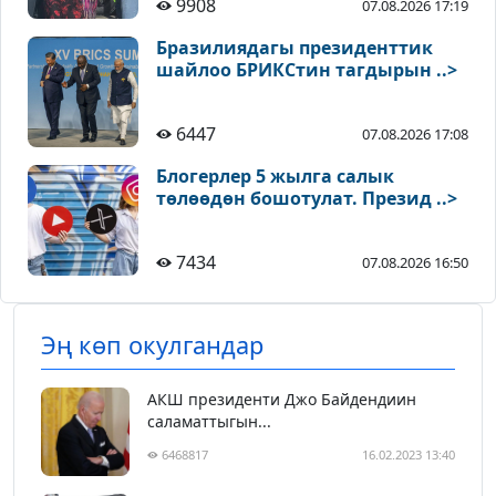
9908
07.08.2026 17:19
Бразилиядагы президенттик
шайлоо БРИКСтин тагдырын ..>
6447
07.08.2026 17:08
Блогерлер 5 жылга салык
төлөөдөн бошотулат. Презид ..>
7434
07.08.2026 16:50
Эң көп окулгандар
АКШ президенти Джо Байдендиин
саламаттыгын...
6468817
16.02.2023 13:40