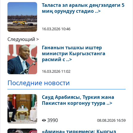
Таласта эл аралык деңгээлдеги 5
миң орундуу стадио ..>
16.03.2026 10:46
Следующий >
Гананын тышкы иштер
министри Кыргызстанга
расмий с ..>
16.03.2026 11:02
Последние новости
Сауд Арабиясы, Түркия жана
Пакистан коргонуу туура ..>
3990
08.08.2026 16:59
«Амина» тиркемеси: Кыргыз