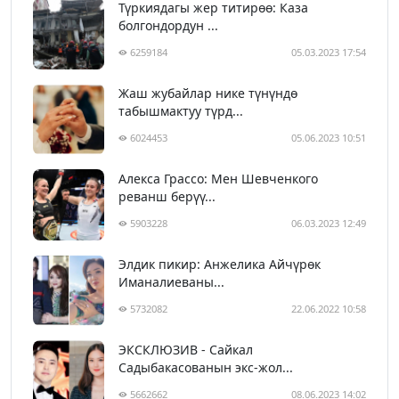
Түркиядагы жер титирөө: Каза
болгондордун ...
6259184
05.03.2023 17:54
Жаш жубайлар нике түнүндө
табышмактуу түрд...
6024453
05.06.2023 10:51
Алекса Грассо: Мен Шевченкого
реванш берүү...
5903228
06.03.2023 12:49
Элдик пикир: Анжелика Айчүрөк
Иманалиеваны...
5732082
22.06.2022 10:58
ЭКСКЛЮЗИВ - Сайкал
Садыбакасованын экс-жол...
5662662
08.06.2023 14:02