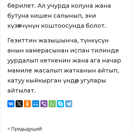
берилет. Ал учурда колуна жана
бутуна кишен салынып, эки
күзөтчүнүн коштоосунда болот.
Гезиттин жазышынча, түнкүсүн
анын камерасынан испан тилинде
уурдалып кеткенин жана ага начар
мамиле жасалып жатканын айтып,
катуу кыйкырган үндөр угулары
айтылат.
< Предыдущий