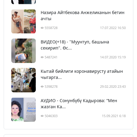
Назира Айтбекова Анжеликанын бетин
ачты
5558728
17.07.2022 16:50
ВИДЕО(+18) - "Муунтуп, башына
секирип". Өс...
5487241
14.07.2020 15:19
Кытай бийлиги коронавирусту атайын
чыгарга...
5398278
29.02.2020 23:43
АУДИО - Сонунбүбү Кадырова: “Мен
жазган Ка...
5046303
15.09.2021 6:18