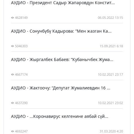
АУДИО - Президент Садыр Жапаровдун Констит...
4628149
06.05.2022 13:15
АУДИО - Сонунбүбү Кадырова: “Мен жазган Ка...
5046303
15.09.2021 6:18
АУДИО - Жыргалбек Бабаев: “Кубанычбек Жума...
4667174
10.02.2021 23:17
АУДИО - Жактоочу: “Депутат Жумалиевдин 16 ...
4637290
10.02.2021 23:02
АУДИО - ...Коронавирус келгенине аябай сүй...
4692247
31.03.2020 4:20