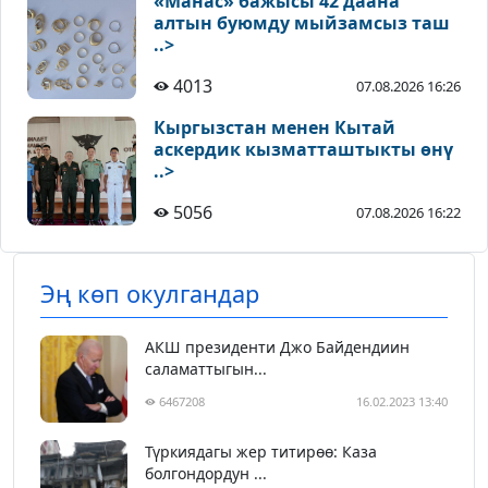
«Манас» бажысы 42 даана
алтын буюмду мыйзамсыз таш
..>
4013
07.08.2026 16:26
Кыргызстан менен Кытай
аскердик кызматташтыкты өнү
..>
5056
07.08.2026 16:22
Эң көп окулгандар
АКШ президенти Джо Байдендиин
саламаттыгын...
6467208
16.02.2023 13:40
Түркиядагы жер титирөө: Каза
болгондордун ...