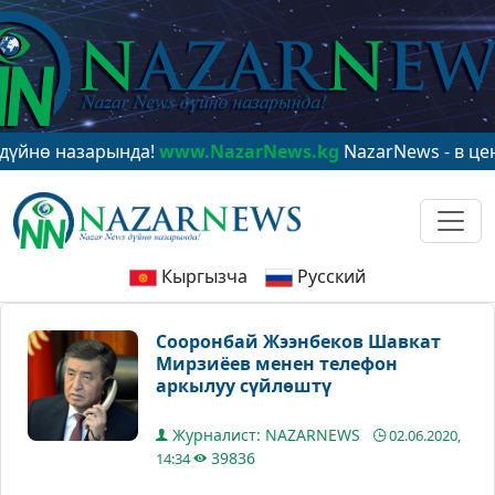
назарында!
www.NazarNews.kg
NazarNews - в центре м
Кыргызча
Русский
Сооронбай Жээнбеков Шавкат
Мирзиёев менен телефон
аркылуу сүйлөштү
Журналист: NAZARNEWS
02.06.2020,
39836
14:34