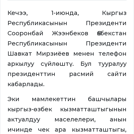
Кечээ, 1-июнда, Кыргыз
Республикасынын Президенти
Сооронбай Жээнбеков Өзбекстан
Республикасынын Президенти
Шавкат Мирзиёев менен телефон
аркылуу сүйлөштү. Бул тууралуу
президенттин расмий сайти
кабарлады.
Эки мамлекеттин башчылары
кыргыз-өзбек кызматташтыгынын
актуалдуу маселелери, анын
ичинде чек ара кызматташтыгы,