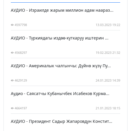
АУДИО - Израилде жарым миллион адам наараз...
4597798
13.03.2023 19:22
АУДИО - Түркиядагы издөө-куткаруу иштерин ...
4568297
19.02.2023 21:32
АУДИО - Америкалык чалгынчы: Дүйнө жүзү Пу...
4629129
24.01.2023 14:39
Аудио - Саясатчы Кубанычбек Исабеков Курма...
4664197
21.01.2023 18:15
АУДИО - Президент Садыр Жапаровдун Констит...