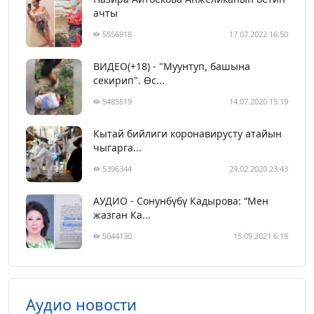
ачты
5556918
17.07.2022 16:50
ВИДЕО(+18) - "Муунтуп, башына
секирип". Өс...
5485519
14.07.2020 15:19
Кытай бийлиги коронавирусту атайын
чыгарга...
5396344
29.02.2020 23:43
АУДИО - Сонунбүбү Кадырова: “Мен
жазган Ка...
5044130
15.09.2021 6:18
Аудио новости