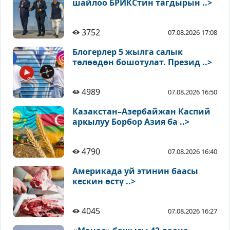
шайлоо БРИКСтин тагдырын ..>
3752
07.08.2026 17:08
Блогерлер 5 жылга салык
төлөөдөн бошотулат. Презид ..>
4989
07.08.2026 16:50
Казакстан–Азербайжан Каспий
аркылуу Борбор Азия ба ..>
4790
07.08.2026 16:40
Америкада уй этинин баасы
кескин өстү ..>
4045
07.08.2026 16:27