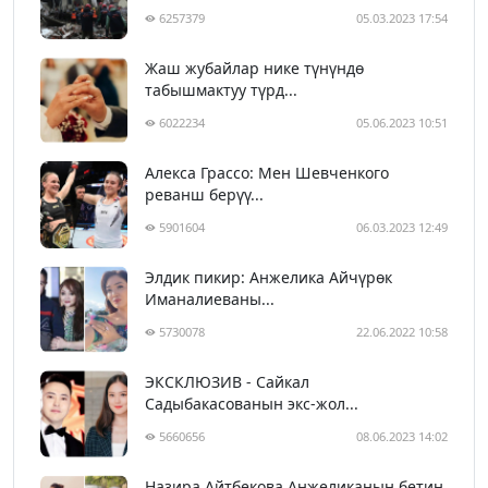
6257379
05.03.2023 17:54
Жаш жубайлар нике түнүндө
табышмактуу түрд...
6022234
05.06.2023 10:51
Алекса Грассо: Мен Шевченкого
реванш берүү...
5901604
06.03.2023 12:49
Элдик пикир: Анжелика Айчүрөк
Иманалиеваны...
5730078
22.06.2022 10:58
ЭКСКЛЮЗИВ - Сайкал
Садыбакасованын экс-жол...
5660656
08.06.2023 14:02
Назира Айтбекова Анжеликанын бетин