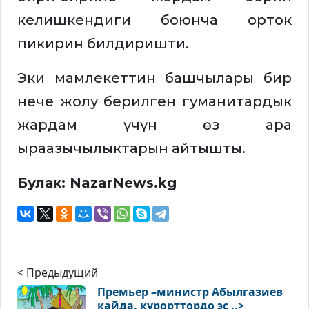
келишкендиги боюнча орток
пикирин билдиришти.
Эки мамлекеттин башчылары бир
нече жолу берилген гуманитардык
жардам үчүн өз ара
ыраазычылыктарын айтышты.
Булак: NazarNews.kg
< Предыдущий
Премьер –министр Абылгазиев
кайда, курорттордо эс ..>