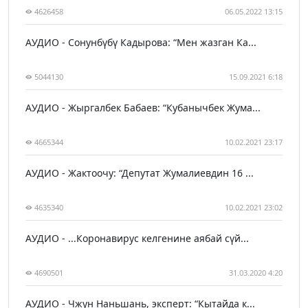
4626458
06.05.2022 13:15
АУДИО - Сонунбүбү Кадырова: “Мен жазган Ка...
5044130
15.09.2021 6:18
АУДИО - Жыргалбек Бабаев: “Кубанычбек Жума...
4665344
10.02.2021 23:17
АУДИО - Жактоочу: “Депутат Жумалиевдин 16 ...
4635340
10.02.2021 23:02
АУДИО - ...Коронавирус келгенине аябай сүй...
4690501
31.03.2020 4:20
АУДИО - Чжун Наньшань, эксперт: “Кытайда к...