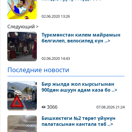
02.06.2020 13:26
Следующий >
Түркмөнстан килем майрамын
белгилеп, велосипед күн ..>
02.06.2020 14:43
Последние новости
Бир жылда жол кырсыгынан
900дөн ашуун адам каза бо ..>
3066
07.08.2026 21:24
Бишкектеги №2 төрөт үйүнүн
палатасынан кантала таб ..>