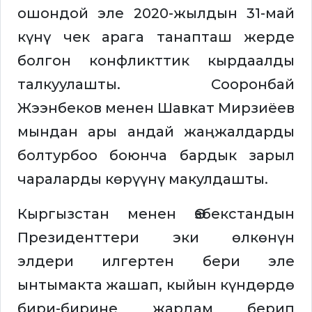
ошондой эле 2020-жылдын 31-май
күнү чек арага танапташ жерде
болгон конфликттик кырдаалды
талкуулашты. Сооронбай
Жээнбеков менен Шавкат Мирзиёев
мындан ары андай жаңжалдарды
болтурбоо боюнча бардык зарыл
чараларды көрүүнү макулдашты.
Кыргызстан менен Өзбекстандын
Президенттери эки өлкөнүн
элдери илгертен бери эле
ынтымакта жашап, кыйын күндөрдө
бири-бирине жардам берип