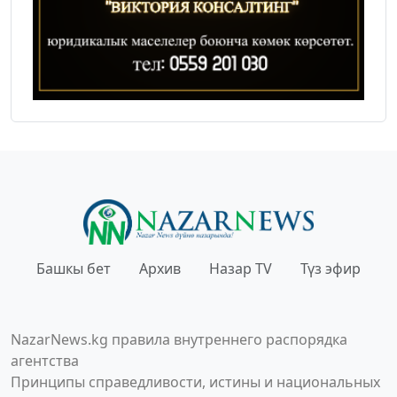
Башкы бет
Архив
Назар TV
Түз эфир
NazarNews.kg правила внутреннего распорядка
агентства
Принципы справедливости, истины и национальных