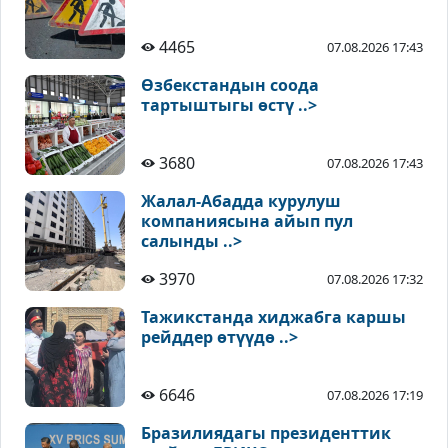
4465
07.08.2026 17:43
Өзбекстандын соода
тартыштыгы өстү ..>
3680
07.08.2026 17:43
Жалал-Абадда курулуш
компаниясына айып пул
салынды ..>
3970
07.08.2026 17:32
Тажикстанда хиджабга каршы
рейддер өтүүдө ..>
6646
07.08.2026 17:19
Бразилиядагы президенттик