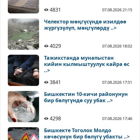
4831
07.08.2026 21:15
Челектор мөңгүсүндө изилдөө
жүргүзүлүп, мөңгүлөрдү ..>
4029
07.08.2026 18:02
Тажикстанда мунапыстан
кийин кылмыштуулук кайра өс
..>
3841
07.08.2026 17:51
Бишкектин 10-кичи районунун
бир бөлүгүндө суу убак ..>
4298
07.08.2026 17:46
Бишкекте Тоголок Молдо
көчөсүнүн бир бөлүгү убакты ..>