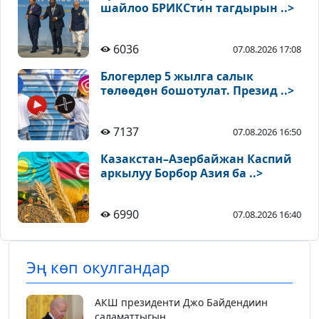
шайлоо БРИКСтин тагдырын ..>
6036
07.08.2026 17:08
Блогерлер 5 жылга салык
төлөөдөн бошотулат. Презид ..>
7137
07.08.2026 16:50
Казакстан–Азербайжан Каспий
аркылуу Борбор Азия ба ..>
6990
07.08.2026 16:40
Эң көп окулгандар
АКШ президенти Джо Байдендиин
саламаттыгын...