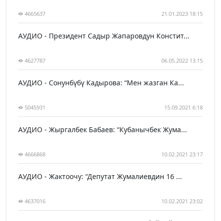
4665637
21.01.2023 18:15
АУДИО - Президент Садыр Жапаровдун Констит...
4627787
06.05.2022 13:15
АУДИО - Сонунбүбү Кадырова: “Мен жазган Ка...
5045931
15.09.2021 6:18
АУДИО - Жыргалбек Бабаев: “Кубанычбек Жума...
4666868
10.02.2021 23:17
АУДИО - Жактоочу: “Депутат Жумалиевдин 16 ...
4637016
10.02.2021 23:02