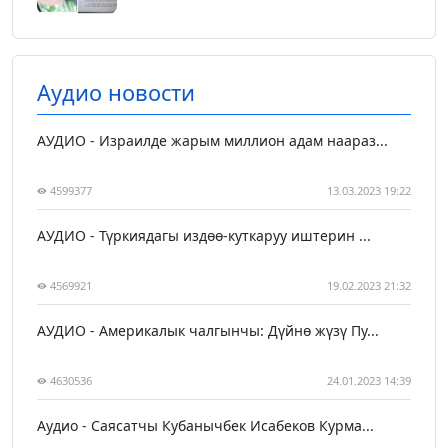
Аудио новости
АУДИО - Израилде жарым миллион адам наараз...
4599377
13.03.2023 19:22
АУДИО - Түркиядагы издөө-куткаруу иштерин ...
4569921
19.02.2023 21:32
АУДИО - Америкалык чалгынчы: Дүйнө жүзү Пу...
4630536
24.01.2023 14:39
Аудио - Саясатчы Кубанычбек Исабеков Курма...