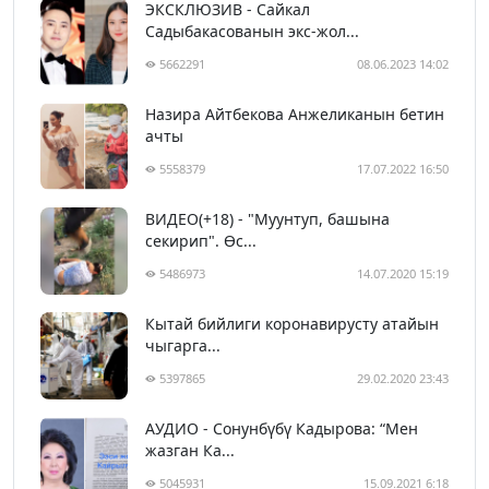
ЭКСКЛЮЗИВ - Сайкал
Садыбакасованын экс-жол...
5662291
08.06.2023 14:02
Назира Айтбекова Анжеликанын бетин
ачты
5558379
17.07.2022 16:50
ВИДЕО(+18) - "Муунтуп, башына
секирип". Өс...
5486973
14.07.2020 15:19
Кытай бийлиги коронавирусту атайын
чыгарга...
5397865
29.02.2020 23:43
АУДИО - Сонунбүбү Кадырова: “Мен
жазган Ка...
5045931
15.09.2021 6:18