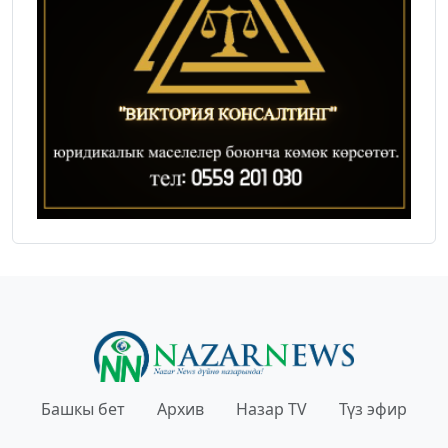
Башкы бет
Архив
Назар TV
Түз эфир