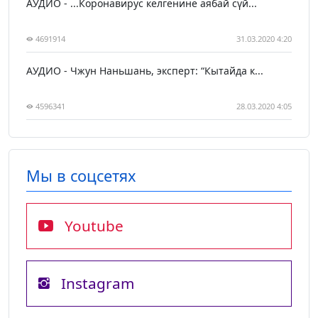
АУДИО - ...Коронавирус келгенине аябай сүй...
4691914
31.03.2020 4:20
АУДИО - Чжун Наньшань, эксперт: “Кытайда к...
4596341
28.03.2020 4:05
Мы в соцсетях
Youtube
Instagram