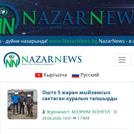
нө назарында!
www.NazarNews.kg
NazarNews - в центр
Кыргызча
Русский
Ошто 5 жаран мыйзамсыз
сактаган куралын тапшырды
Журналист: МЭЭРИМ ЭСЕНГУЛ
17404
29.04.2026, 18:41