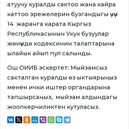
атуучу куралды сактоо жана кайра
каттоо эрежелерин бузгандыгы үчүн
14 жаранга карата Кыргыз
Республикасынын Укук бузуулар
жөнүндө кодексинин талаптарына
ылайык айып пул салынды.
Ош ОИИБ эскертет: Мыйзамсыз
сакталган куралды өз ыктыярыңыз
менен ички иштер органдарына
тапшырсаңыз, мыйзам алдындагы
жоопкерчиликтен кутуласыз.