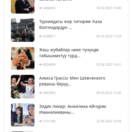
6468492
16.02.2023 13:40
Түркиядагы жер титирөө: Каза
болгондордун ...
6258817
05.03.2023 17:54
Жаш жубайлар нике түнүндө
табышмактуу түрд...
6024009
05.06.2023 10:51
Алекса Грассо: Мен Шевченкого
реванш берүү...
5902902
06.03.2023 12:49
Элдик пикир: Анжелика Айчүрөк
Иманалиеваны...
5731740
22.06.2022 10:58