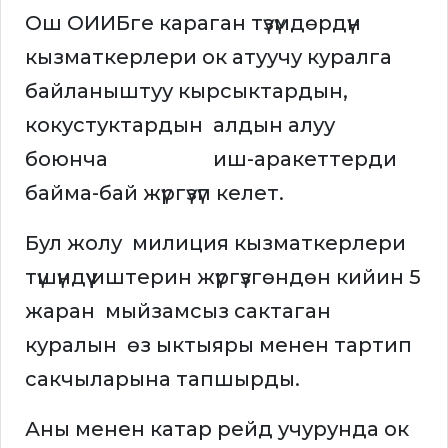
Ош ОИИБге караган түзүмдөрдүн
кызматкерлери ок атуучу куралга
байланыштуу кырсыктардын,
кокустуктардын алдын алуу
боюнча иш-аракеттерди
байма-бай жүргүзүп келет.
Бул жолу милиция кызматкерлери
түшүндүүү иштерин жүргүзгөндөн кийин 5
жаран мыйзамсыз сактаган
куралын өз ыктыяры менен тартип
сакчыларына тапшырды.
Аны менен катар рейд учурунда ок