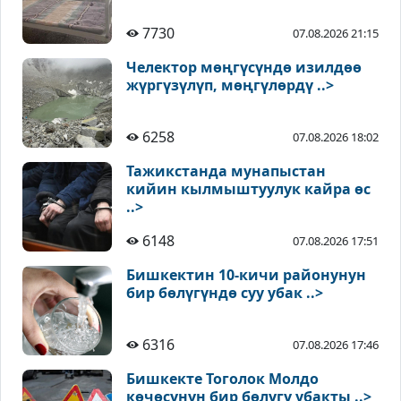
7730
07.08.2026 21:15
Челектор мөңгүсүндө изилдөө
жүргүзүлүп, мөңгүлөрдү ..>
6258
07.08.2026 18:02
Тажикстанда мунапыстан
кийин кылмыштуулук кайра өс
..>
6148
07.08.2026 17:51
Бишкектин 10-кичи районунун
бир бөлүгүндө суу убак ..>
6316
07.08.2026 17:46
Бишкекте Тоголок Молдо
көчөсүнүн бир бөлүгү убакты ..>