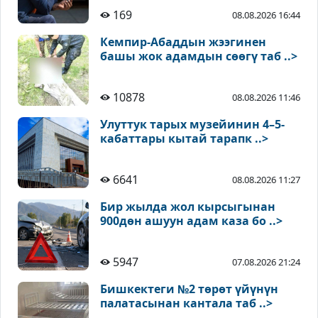
169
08.08.2026 16:44
Кемпир-Абаддын жээгинен
башы жок адамдын сөөгү таб ..>
10878
08.08.2026 11:46
Улуттук тарых музейинин 4–5-
кабаттары кытай тарапк ..>
6641
08.08.2026 11:27
Бир жылда жол кырсыгынан
900дөн ашуун адам каза бо ..>
5947
07.08.2026 21:24
Бишкектеги №2 төрөт үйүнүн
палатасынан кантала таб ..>